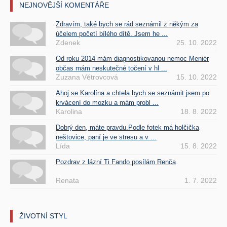
NEJNOVĚJŠÍ KOMENTÁŘE
Zdravím, také bych se rád seznámil z někým za
účelem početí bílého dítě. Jsem he ...
Zdenek
25. 10. 2022
Od roku 2014 mám diagnostikovanou nemoc Meniér
občas mám neskutečné točení v hl ...
Zuzana Větrovcová
15. 10. 2022
Ahoj se Karolína a chtela bych se seznámit jsem po
krvácení do mozku a mám probl ...
Karolina
18. 8. 2022
Dobrý den, máte pravdu.Podle fotek má holčička
neštovice, paní je ve stresu a v ...
Lída
15. 8. 2022
Pozdrav z lázní Ti Fando posílám Renča
Renata
1. 7. 2022
ŽIVOTNÍ STYL