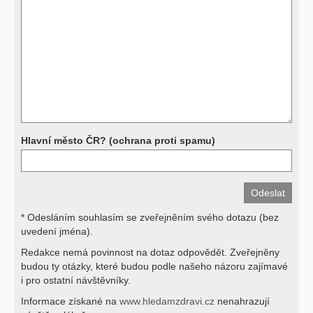
další, stejně jako laboratorní testy (krevní obraz, imunologické
vyšetření, biochemické parametry a jiné) jsou pomocnými metodami
a bez znalosti klinického stavu nemají takřka žádnou výpovědní
hodnotu. Není v ničích silách na dálku bez vyšetření lékařem jen ze
závěrů přístrojových a laboratorních testů stanovit diagnózu. Se
svými dotazy na interpretaci výsledků se proto prosím obracejte na
své lékaře.
Děkujeme za pochopení
Hlavní město ČR? (ochrana proti spamu)
* Odesláním souhlasím se zveřejněním svého dotazu (bez
uvedení jména).
Redakce nemá povinnost na dotaz odpovědět. Zveřejněny
budou ty otázky, které budou podle našeho názoru zajímavé
i pro ostatní návštěvníky.
Informace získané na
www.hledamzdravi.cz
nenahrazují