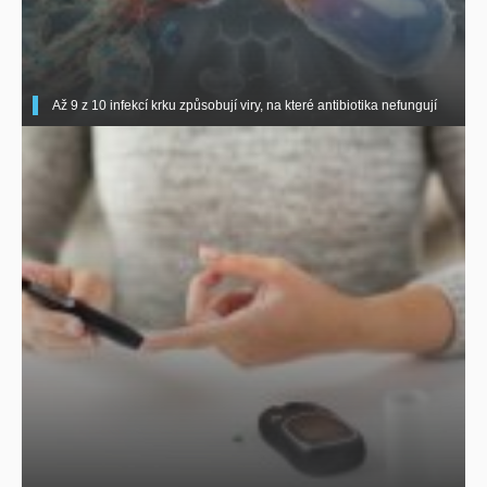
Až 9 z 10 infekcí krku způsobují viry, na které antibiotika nefungují