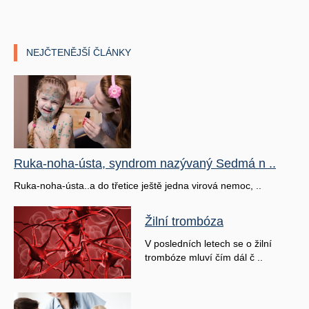
NEJČTENĚJŠÍ ČLÁNKY
Ruka-noha-ústa, syndrom nazývaný Sedmá n ..
Ruka-noha-ústa..a do třetice ještě jedna virová nemoc, ..
Žilní trombóza
V posledních letech se o žilní
trombóze mluví čím dál č ..