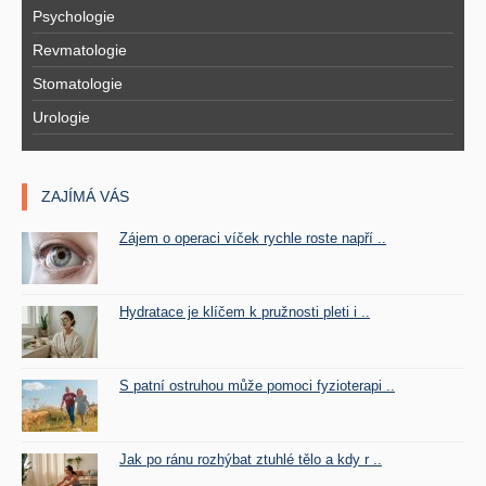
Psychologie
Revmatologie
Stomatologie
Urologie
ZAJÍMÁ VÁS
Zájem o operaci víček rychle roste napří ..
Hydratace je klíčem k pružnosti pleti i ..
S patní ostruhou může pomoci fyzioterapi ..
Jak po ránu rozhýbat ztuhlé tělo a kdy r ..