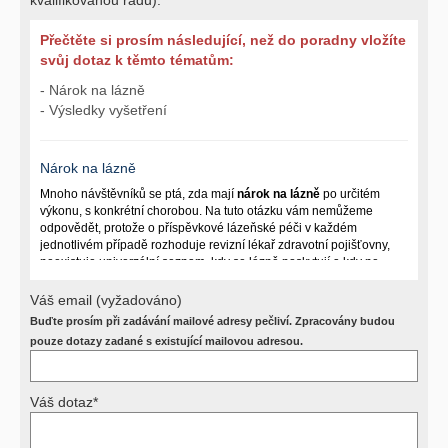
Přečtěte si prosím následující, než do poradny vložíte
svůj dotaz k těmto tématům:
- Nárok na lázně
- Výsledky vyšetření
Nárok na lázně
Mnoho návštěvníků se ptá, zda mají
nárok na lázně
po určitém
výkonu, s konkrétní chorobou. Na tuto otázku vám nemůžeme
odpovědět, protože o příspěvkové lázeňské péči v každém
jednotlivém případě rozhoduje revizní lékař zdravotní pojišťovny,
neexistuje univerzální seznam, kdy se lázně poskytují a kdy ne.
Záleží na mnoha okolnostech (kuřáctví, inkontinence), funkčním
postižení pacienta a dalších zdravotních okolnostech.
Váš email (vyžadováno)
Buďte prosím při zadávání mailové adresy pečliví. Zpracovány budou
Požádejte svého ošetřujícího lékaře o návrh, který pak posoudí
příslušný revizní lékař. My vám spolehlivou odpověď dát
pouze dotazy zadané s existující mailovou adresou.
nemůžeme.
Váš dotaz*
Výsledky vyšetření
Přístrojová vyšetření (CT, rentgen, sono, magnetická rezonance a