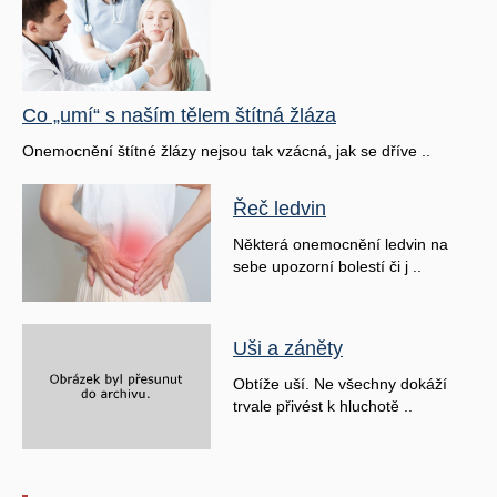
Co „umí“ s naším tělem štítná žláza
Onemocnění štítné žlázy nejsou tak vzácná, jak se dříve ..
Řeč ledvin
Některá onemocnění ledvin na
sebe upozorní bolestí či j ..
Uši a záněty
Obtíže uší. Ne všechny dokáží
trvale přivést k hluchotě ..