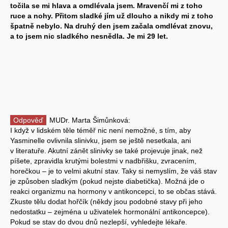
točila se mi hlava a omdlévala jsem. Mravenčí mi z toho
ruce a nohy. Přitom sladké jím už dlouho a nikdy mi z toho
špatně nebylo. Na druhý den jsem začala omdlévat znovu,
a to jsem nic sladkého nesnědla. Je mi 29 let.
Odpověď
MUDr. Marta Šimůnková:
I když v lidském těle téměř nic není nemožné, s tím, aby
Yasminelle ovlivnila slinivku, jsem se ještě nesetkala, ani
v literatuře. Akutní zánět slinivky se také projevuje jinak, než
píšete, zpravidla krutými bolestmi v nadbřišku, zvracením,
horečkou – je to velmi akutní stav. Taky si nemyslím, že váš stav
je způsoben sladkým (pokud nejste diabetička). Možná jde o
reakci organizmu na hormony v antikoncepci, to se občas stává.
Zkuste tělu dodat hořčík (někdy jsou podobné stavy při jeho
nedostatku – zejména u uživatelek hormonální antikoncepce).
Pokud se stav do dvou dnů nezlepší, vyhledejte lékaře.