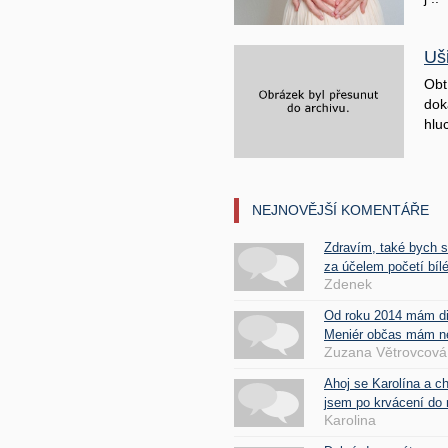
Uš
Obt
doká
hluc
NEJNOVĚJŠÍ KOMENTÁŘE
Zdravím, také bych 
za účelem početí bílé
Zdenek
Od roku 2014 mám d
Meniér občas mám nes
Zuzana Větrovcová
Ahoj se Karolína a c
jsem po krvácení do 
Karolina