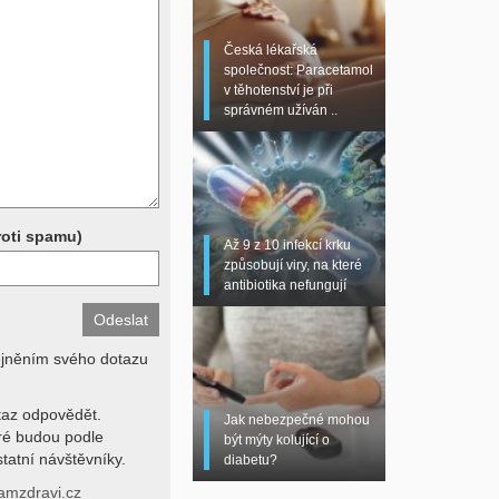
 sono, magnetická
torní testy (krevní
Česká lékařská
chemické parametry a
společnost: Paracetamol
z znalosti klinického
v těhotenství je při
dní hodnotu. Není v
správném užíván ..
í lékařem jen ze závěrů
stanovit diagnózu. Se
ků se proto prosím
roti spamu)
Až 9 z 10 infekcí krku
způsobují viry, na které
antibiotika nefungují
ejněním svého dotazu
az odpovědět.
Jak nebezpečné mohou
eré budou podle
být mýty kolující o
tatní návštěvníky.
diabetu?
amzdravi.cz