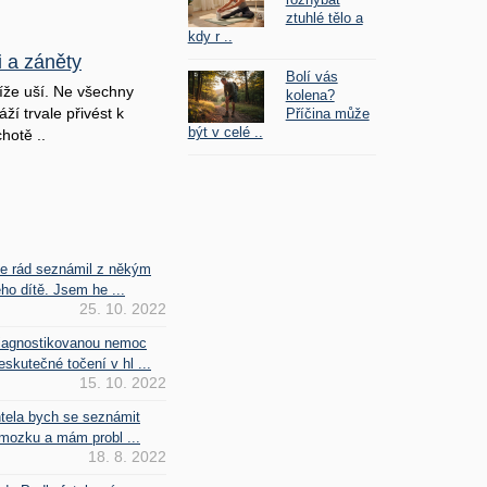
ztuhlé tělo a
kdy r ..
i a záněty
Bolí vás
íže uší. Ne všechny
kolena?
ží trvale přivést k
Příčina může
být v celé ..
hotě ..
se rád seznámil z někým
ho dítě. Jsem he ...
25. 10. 2022
iagnostikovanou nemoc
kutečné točení v hl ...
15. 10. 2022
htela bych se seznámit
mozku a mám probl ...
18. 8. 2022