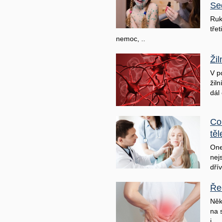
Se
Ruk
třet
nemoc, ..
Ži
V p
žil
dál 
Co
těl
One
nej
dřív
Ře
Něk
na 
j ..