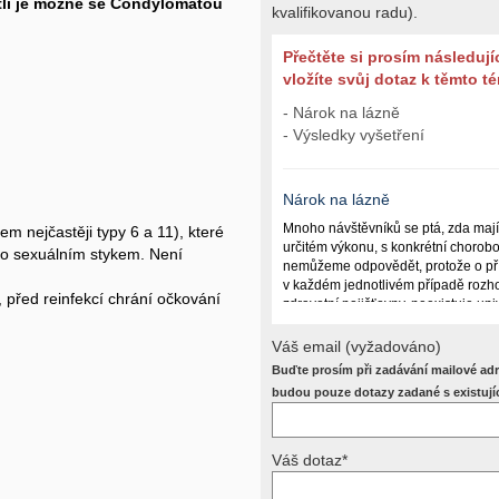
stli je možné se Condylomatou
kvalifikovanou radu).
Přečtěte si prosím následují
vložíte svůj dotaz k těmto 
- Nárok na lázně
- Výsledky vyšetření
Nárok na lázně
Mnoho návštěvníků se ptá, zda maj
m nejčastěji typy 6 a 11), které
určitém výkonu, s konkrétní chorob
mo sexuálním stykem. Není
nemůžeme odpovědět, protože o př
v každém jednotlivém případě rozho
 před reinfekcí chrání očkování
zdravotní pojišťovny, neexistuje un
lázně poskytují a kdy ne. Záleží n
(kuřáctví, inkontinence), funkčním p
Váš email (vyžadováno)
dalších zdravotních okolnostech.
Buďte prosím při zadávání mailové adr
Požádejte svého ošetřujícího lékaře
budou pouze dotazy zadané s existují
posoudí příslušný revizní lékař. My
odpověď dát nemůžeme.
Váš dotaz*
Výsledky vyšetření