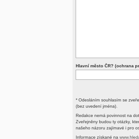
Přístrojová vyšetření (CT, rentgen,
rezonance a další, stejně jako labora
obraz, imunologické vyšetření, bio
jiné) jsou pomocnými metodami a be
stavu nemají takřka žádnou výpově
ničích silách na dálku bez vyšetřen
přístrojových a laboratorních testů 
svými dotazy na interpretaci výsled
obracejte na své lékaře.
Děkujeme za pochopení
Hlavní město ČR? (ochrana p
* Odesláním souhlasím se zveř
(bez uvedení jména).
Redakce nemá povinnost na dot
Zveřejněny budou ty otázky, kt
našeho názoru zajímavé i pro os
Informace získané na
www.hled