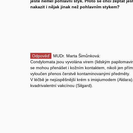
ještě neměl pohlavní styk. Proto se chci zeptat je
nakazit i nějak jinak než pohlavním stykem?
Odpověď
MUDr. Marta Šimůnková:
Condylomata jsou vyvolána virem (lidským papilomavire
se mohou přenášet i kožním kontaktem, nikoli jen pří
vyloučen přenos čerstvě kontaminovanými předměty.
V léčbě je nejúspěšnější krém s imiqiumodem (Aldara),
kvadrivalentní vakcínou (Silgard).