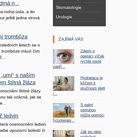
dmá n ..
Stomatologie
a-noha-ústa..a do
Urologie
ice ještě jedna virová
lní trombóza
ZAJÍMÁ VÁS
osledních letech se o
Zájem o
ní trombóze mluví čím
operaci víček
č ..
rychle roste
napří ..
 „umí“ s naším
Hydratace je
em štítná žláza
klíčem k
pružnosti pleti
mocnění štítné žlázy
i ..
sou tak vzácná, jak se
e ..
S patní
ostruhou
může pomoci
č ledvin
fyzioterapi ..
terá onemocnění ledvin
sebe upozorní bolestí či
Jak po ránu
rozhýbat