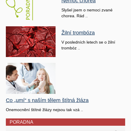
Nemoc chorea
Slyšel jsem o nemoci zvané
chorea. Rád ..
Žilní trombóza
V posledních letech se o žilní
trombóz ..
Co „umí“ s naším tělem štítná žláza
Onemocnění štítné žlázy nejsou tak vzá ..
PORADNA