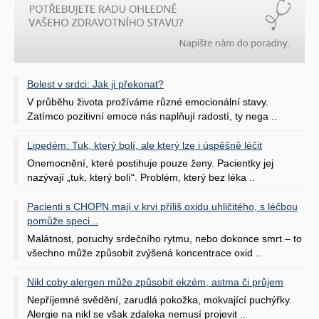
Bolest v srdci: Jak ji překonat?
V průběhu života prožíváme různé emocionální stavy.
Zatímco pozitivní emoce nás naplňují radostí, ty nega ..
Lipedém: Tuk, který bolí, ale který lze i úspěšně léčit
Onemocnění, které postihuje pouze ženy. Pacientky jej
nazývají „tuk, který bolí“. Problém, který bez léka ..
Pacienti s CHOPN mají v krvi příliš oxidu uhličitého, s léčbou
pomůže speci ..
Malátnost, poruchy srdečního rytmu, nebo dokonce smrt – to
všechno může způsobit zvýšená koncentrace oxid ..
Nikl coby alergen může způsobit ekzém, astma či průjem
Nepříjemné svědění, zarudlá pokožka, mokvající puchýřky.
Alergie na nikl se však zdaleka nemusí projevit ..