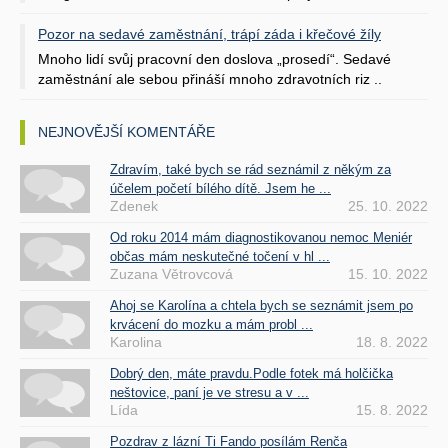
Pozor na sedavé zaměstnání, trápí záda i křečové žíly
Mnoho lidí svůj pracovní den doslova „prosedí“. Sedavé
zaměstnání ale sebou přináší mnoho zdravotních riz ..
NEJNOVĚJŠÍ KOMENTÁŘE
Zdravím, také bych se rád seznámil z někým za
účelem početí bílého dítě. Jsem he ...
Zdenek
25. 10. 2022
Od roku 2014 mám diagnostikovanou nemoc Meniér
občas mám neskutečné točení v hl ...
Zuzana Větrovcová
15. 10. 2022
Ahoj se Karolína a chtela bych se seznámit jsem po
krvácení do mozku a mám probl ...
Karolina
18. 8. 2022
Dobrý den, máte pravdu.Podle fotek má holčička
neštovice, paní je ve stresu a v ...
Lída
15. 8. 2022
Pozdrav z lázní Ti Fando posílám Renča