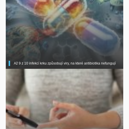
Až 9 z 10 infekcí krku způsobují viry, na které antibiotika nefungují