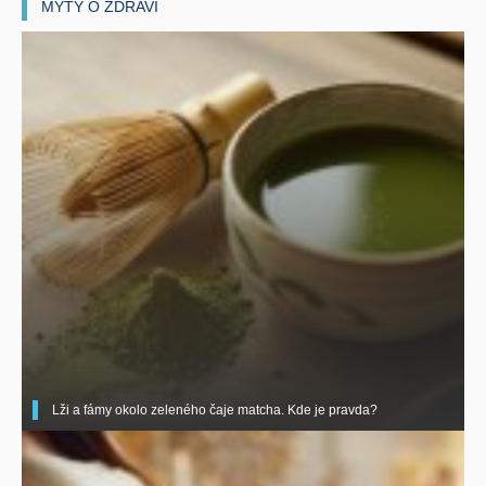
MÝTY O ZDRAVÍ
Lži a fámy okolo zeleného čaje matcha. Kde je pravda?