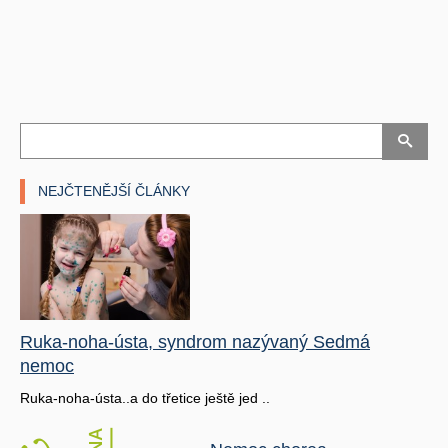
NEJČTENĚJŠÍ ČLÁNKY
Ruka-noha-ústa, syndrom nazývaný Sedmá
nemoc
Ruka-noha-ústa..a do třetice ještě jed ..