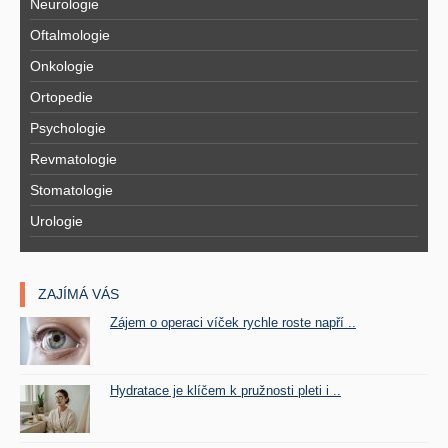
Neurologie
Oftalmologie
Onkologie
Ortopedie
Psychologie
Revmatologie
Stomatologie
Urologie
ZAJÍMÁ VÁS
Zájem o operaci víček rychle roste napří ..
Hydratace je klíčem k pružnosti pleti i ..