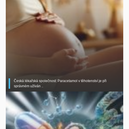
Česká lékařská společnost: Paracetamol v těhotenství je při
správném užíván ..