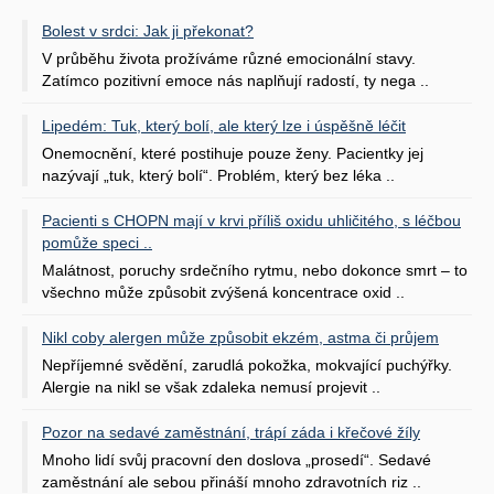
Bolest v srdci: Jak ji překonat?
V průběhu života prožíváme různé emocionální stavy.
Zatímco pozitivní emoce nás naplňují radostí, ty nega ..
Lipedém: Tuk, který bolí, ale který lze i úspěšně léčit
Onemocnění, které postihuje pouze ženy. Pacientky jej
nazývají „tuk, který bolí“. Problém, který bez léka ..
Pacienti s CHOPN mají v krvi příliš oxidu uhličitého, s léčbou
pomůže speci ..
Malátnost, poruchy srdečního rytmu, nebo dokonce smrt – to
všechno může způsobit zvýšená koncentrace oxid ..
Nikl coby alergen může způsobit ekzém, astma či průjem
Nepříjemné svědění, zarudlá pokožka, mokvající puchýřky.
Alergie na nikl se však zdaleka nemusí projevit ..
Pozor na sedavé zaměstnání, trápí záda i křečové žíly
Mnoho lidí svůj pracovní den doslova „prosedí“. Sedavé
zaměstnání ale sebou přináší mnoho zdravotních riz ..