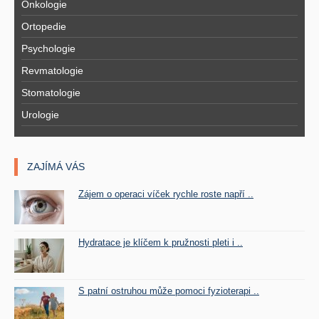
Onkologie
Ortopedie
Psychologie
Revmatologie
Stomatologie
Urologie
ZAJÍMÁ VÁS
Zájem o operaci víček rychle roste napří ..
Hydratace je klíčem k pružnosti pleti i ..
S patní ostruhou může pomoci fyzioterapi ..