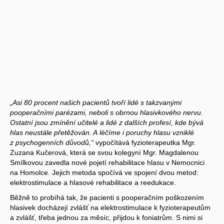
„Asi 80 procent našich pacientů tvoří lidé s takzvanými
pooperačními parézami, neboli s obrnou hlasivkového nervu.
Ostatní jsou zmínění učitelé a lidé z dalších profesí, kde bývá
hlas neustále přetěžován. A léčíme i poruchy hlasu vzniklé
z psychogenních důvodů,“
vypočítává fyzioterapeutka Mgr.
Zuzana Kučerová, která se svou kolegyní Mgr. Magdalenou
Smílkovou zavedla nové pojetí rehabilitace hlasu v Nemocnici
na Homolce. Jejich metoda spočívá ve spojení dvou metod:
elektrostimulace a hlasové rehabilitace a reedukace.
Běžně to probíhá tak, že pacienti s pooperačním poškozením
hlasivek docházejí zvlášť na elektrostimulace k fyzioterapeutům
a zvlášť, třeba jednou za měsíc, přijdou k foniatrům. S nimi si