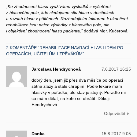
„Ke zhodnocení hlasu využíváme výsledků z vyšetření
z hlasového pole, kde sledujeme sílu hlasu v decibelech
a rozsah hlasu v půltónech. Rozhodujícím faktorem k ukončení
rehabilitace jsou nejen výsledky z hlasového pole, ale
i objektivní zhodnocení hlasu pacienta,“
dodává Mgr. Kučerová
2 KOMENTÁŘE “REHABILITACE NAVRACÍ HLAS LIDEM PO
OPERACÍCH, UČITELŮM I ZPĚVÁKŮM”
Jaroslava Hendrychová
7.6.2017 16:25
dobrý den, jsem již přes dva měsíce po operaci
štítné žlázy a stále chrapím. Podle lékaře mám
hlasivky v pořádku, ale stav je stejný. Poraďte mi
co mám dělat, na koho se obrátit. Děkuji
Hendrychová
Odpovědět
Danka
15.8.2017 9:05