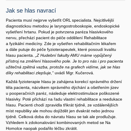
Jak se hlas navrací
Pacienta musí nejprve vyšetřit ORL specialista. Nejcitlivější
diagnostickou metodou je laryngostroboskopie, endoskopické
vyšetření hrtanu. Pokud je potvrzena paréza hlasivkového
nervu, přechází pacient do péče oddělení Rehabilitace
a fyzikální medicíny. Zde je vyšetřen rehabilitačním lékařem
a dále putuje do péče fyzioterapeutek, které posoudí kvalitu
hlasu pacienta.
„Z Hudební fakulty AMU máme vypůjčený
přístroj na změření hlasového pole. Je to pro nás i pro pacienta
užitečná zpětná vazba, protože na grafech vidíme, jak se hlas
díky rehabilitaci zlepšuje,“
uvádí Mgr. Kučerová.
Každá fyzioterapie hlasu je zahájena korekcí správného držení
těla pacienta, nácvikem správného dýchání a ošetřením jizev
u pooperačních paréz, následuje elektrostimulace poškozené
hlasivky. Poté přichází na řadu vlastní rehabilitace a reedukace
hlasu. Pacienti chodí zpravidla třikrát týdně, ze vzdálenějších
míst republiky ale mohou dojíždět jen dvakrát nebo jednou
týdně. Celková doba do návratu hlasu se tak ale prodlužuje.
Vzhledem k zdokonalování kombinovaných metod se Na
Homolce naopak podařilo léčbu zkrátit.