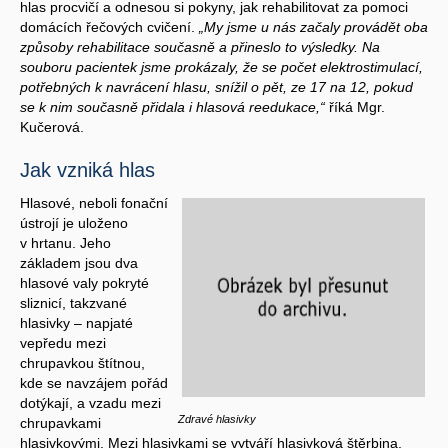
hlas procvičí a odnesou si pokyny, jak rehabilitovat za pomoci
domácích řečových cvičení.
„My jsme u nás začaly provádět oba
způsoby rehabilitace současně a přineslo to výsledky. Na
souboru pacientek jsme prokázaly, že se počet elektrostimulací,
potřebných k navrácení hlasu, snížil o pět, ze 17 na 12, pokud
se k nim současně přidala i hlasová reedukace,“
říká Mgr.
Kučerová.
Jak vzniká hlas
Hlasové, neboli fonační
ústrojí je uloženo
v hrtanu. Jeho
základem jsou dva
hlasové valy pokryté
sliznicí, takzvané
hlasivky – napjaté
vepředu mezi
chrupavkou štítnou,
kde se navzájem pořád
dotýkají, a vzadu mezi
Zdravé hlasivky
chrupavkami
hlasivkovými. Mezi hlasivkami se vytváří hlasivková štěrbina,