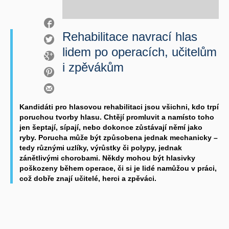
Rehabilitace navrací hlas
lidem po operacích, učitelům
i zpěvákům
Kandidáti pro hlasovou rehabilitaci jsou všichni, kdo trpí
poruchou tvorby hlasu. Chtějí promluvit a namísto toho
jen šeptají, sípají, nebo dokonce zůstávají němí jako
ryby. Porucha může být způsobena jednak mechanicky –
tedy různými uzlíky, výrůstky či polypy, jednak
zánětlivými chorobami. Někdy mohou být hlasivky
poškozeny během operace, či si je lidé namůžou v práci,
což dobře znají učitelé, herci a zpěváci.