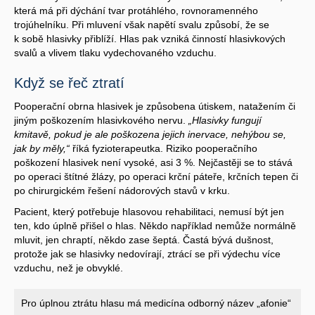
která má při dýchání tvar protáhlého, rovnoramenného
trojúhelníku. Při mluvení však napětí svalu způsobí, že se
k sobě hlasivky přiblíží. Hlas pak vzniká činností hlasivkových
svalů a vlivem tlaku vydechovaného vzduchu.
Když se řeč ztratí
Pooperační obrna hlasivek je způsobena útiskem, natažením či
jiným poškozením hlasivkového nervu.
„Hlasivky fungují
kmitavě, pokud je ale poškozena jejich inervace, nehýbou se,
jak by měly,“
říká fyzioterapeutka. Riziko pooperačního
poškození hlasivek není vysoké, asi 3 %. Nejčastěji se to stává
po operaci štítné žlázy, po operaci krční páteře, krčních tepen či
po chirurgickém řešení nádorových stavů v krku.
Pacient, který potřebuje hlasovou rehabilitaci, nemusí být jen
ten, kdo úplně přišel o hlas. Někdo například nemůže normálně
mluvit, jen chraptí, někdo zase šeptá. Častá bývá dušnost,
protože jak se hlasivky nedovírají, ztrácí se při výdechu více
vzduchu, než je obvyklé.
Pro úplnou ztrátu hlasu má medicína odborný název „afonie“