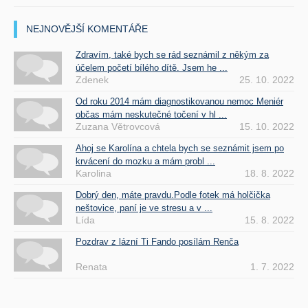
NEJNOVĚJŠÍ KOMENTÁŘE
Zdravím, také bych se rád seznámil z někým za
účelem početí bílého dítě. Jsem he ...
Zdenek
25. 10. 2022
Od roku 2014 mám diagnostikovanou nemoc Meniér
občas mám neskutečné točení v hl ...
Zuzana Větrovcová
15. 10. 2022
Ahoj se Karolína a chtela bych se seznámit jsem po
krvácení do mozku a mám probl ...
Karolina
18. 8. 2022
Dobrý den, máte pravdu.Podle fotek má holčička
neštovice, paní je ve stresu a v ...
Lída
15. 8. 2022
Pozdrav z lázní Ti Fando posílám Renča
Renata
1. 7. 2022