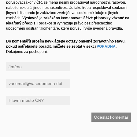
porušovat zákony ČR, zejména nesmí propagovat národnostní, rasovou,
náboženskou či jinou nesnášenlivost. Je také třeba respektovat soukromí
jiných lidí, a proto je zakázáno zveřejňovat soukromé údaje o jiných
osobách.
Výslovně je zakázáno komentovat léčivé přípravky vázané na
lékařský předpis.
Redakce si vyhrazuje právo bez předchozího
upozornění odstranit komentáře, které porušují výše uvedená pravidla.
Do komentářů prosím nevkládejte dotazy ohledně zdravotního stavu,
pokud potřebujete poradit, můžete se zeptat v sekci
PORADNA
.
Děkujeme za pochopení.