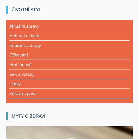
ŽIVOTNÍ STYL
Aktuální zprávy
Hubnutí a diety
Kouření a drogy
Očkování
Proti únavě
Sex a vztahy
Úrazy
Zdravá výživa
MÝTY O ZDRAVÍ