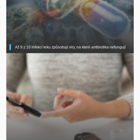
Až 9 z 10 infekcí krku způsobují viry, na které antibiotika nefungují