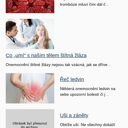
trombóze mluví čím dál č ..
Co „umí“ s naším tělem štítná žláza
Onemocnění štítné žlázy nejsou tak vzácná, jak se dříve ..
Řeč ledvin
Některá onemocnění ledvin na
sebe upozorní bolestí či j ..
Uši a záněty
Obtíže uší. Ne všechny dokáží