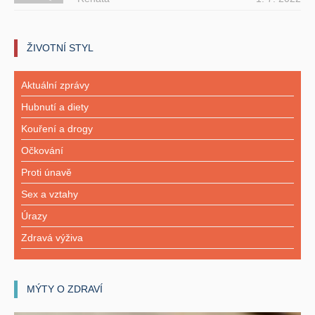
ŽIVOTNÍ STYL
Aktuální zprávy
Hubnutí a diety
Kouření a drogy
Očkování
Proti únavě
Sex a vztahy
Úrazy
Zdravá výživa
MÝTY O ZDRAVÍ