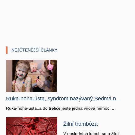
NEJČTENĚJŠÍ ČLÁNKY
Ruka-noha-ústa, syndrom nazývaný Sedmá n ..
Ruka-noha-ústa..a do třetice ještě jedna virová nemoc, ..
Žilní trombóza
V posledních letech se o žilní