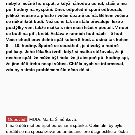
nebylo možné ho uspat, a když náhodou usnul, stačilo mu
půl hodiny na vyspání. Dnes odpolední spaní odbourali,
jelikož neusne a přesto i večer špatně usíná. Během večera
se několikrát budí. Než usne tak se stále převaluje, leze z
postýlky ven, takže matka s ním musí ležet v posteli. V noci
se budí na pití, brečí. Vstává v ranních hodinách – 5 hod.
Večer chodí pravidelně spát kolem 8 hod. a usíná tak kolem
9. – 10. hodiny. Špatně se soustředí, je divoký a hodně
paličatý. Jeho lékařka tvrdí, když si matka stěžovala, že ji
nechce spát, že může být ráda, že ji alespoň půl hodiny spí,
že jiné děti třeba nespí vůbec. Chtěla bych se informovat,
zda by s tímto problémem šlo něco dělat.
Odpověď
MUDr. Marta Šimůnková:
I malé děti mohou trpět poruchami spánku. Optimální by bylo
obrátit se na specializovanou ambulanci pro diagnostiku a léčbu