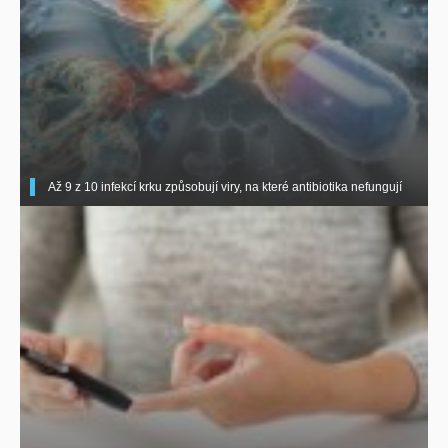
Až 9 z 10 infekcí krku způsobují viry, na které antibiotika nefungují