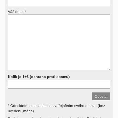
Váš dotaz*
Výsledky vyšetření
Přístrojová vyšetření (CT, rentgen, sono, magnetická rezonance a
další, stejně jako laboratorní testy (krevní obraz, imunologické
vyšetření, biochemické parametry a jiné) jsou pomocnými metodami
a bez znalosti klinického stavu nemají takřka žádnou výpovědní
hodnotu. Není v ničích silách na dálku bez vyšetření lékařem jen ze
závěrů přístrojových a laboratorních testů stanovit diagnózu. Se
svými dotazy na interpretaci výsledků se proto prosím obracejte na
své lékaře.
Děkujeme za pochopení
Kolik je 1+3 (ochrana proti spamu)
* Odesláním souhlasím se zveřejněním svého dotazu (bez
uvedení jména).