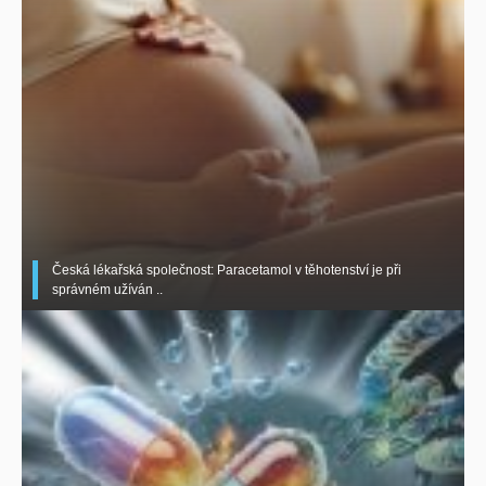
Česká lékařská společnost: Paracetamol v těhotenství je při
správném užíván ..