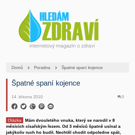
Domů
Poradna
Špatné spaní kojence
Špatné spaní kojence
14. března 2010
0
Otázka
Mám dvouletého vnuka, který se narodil v 8
měsících císařským řezem. Od 3 měsíců špatně usínal a
jakýkoliv ruch ho budil. Nechtěl chodit odpoledne spát,