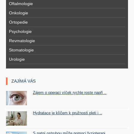
Oftalmologie
Onkologie
Ortopedie
Psychologie
Revmatologie
Stomatologie
Urologie
ZAJÍMÁ VÁS
Zájem o operaci víček rychle roste napří ..
Hydratace je klíčem k pružnosti pleti i ..
S patní ostruhou může pomoci fyzioterapi ..