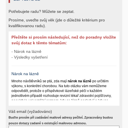
Potřebujete radu? Můžete se zeptat.
Prosíme, uveďte svůj věk (jde o důležité kritérium pro
kvalifikovanou radu).
Přečtěte si prosím následující, než do poradny vložíte
svůj dotaz k těmto tématům:
- Nárok na lázně
- Výsledky vyšetření
Nárok na lázně
Mnoho návštěvníků se ptá, zda mají
nárok na lázně
po určitém
výkonu, s konkrétní chorobou. Na tuto otázku vám nemůžeme
odpovědět, protože o příspěvkové lázeňské péči v každém
jednotlivém případě rozhoduje revizní lékař zdravotní pojišťovny,
neexistuje univerzální seznam, kdy se lázně poskytují a kdy ne.
Záleží na mnoha okolnostech (kuřáctví, inkontinence), funkčním
postižení pacienta a dalších zdravotních okolnostech.
Váš email (vyžadováno)
Buďte prosím při zadávání mailové adresy pečliví. Zpracovány budou
Požádejte svého ošetřujícího lékaře o návrh, který pak posoudí
příslušný revizní lékař. My vám spolehlivou odpověď dát
pouze dotazy zadané s existující mailovou adresou.
nemůžeme.