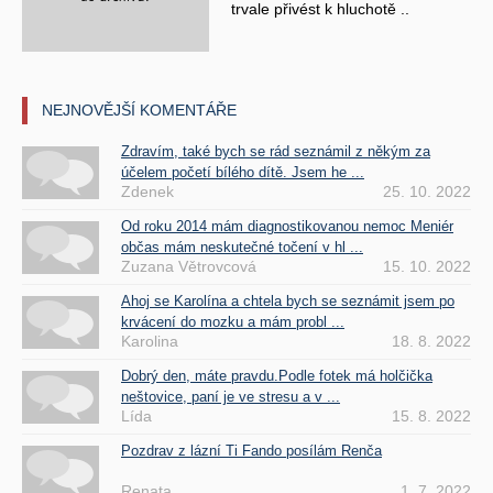
trvale přivést k hluchotě ..
NEJNOVĚJŠÍ KOMENTÁŘE
Zdravím, také bych se rád seznámil z někým za
účelem početí bílého dítě. Jsem he ...
Zdenek
25. 10. 2022
Od roku 2014 mám diagnostikovanou nemoc Meniér
občas mám neskutečné točení v hl ...
Zuzana Větrovcová
15. 10. 2022
Ahoj se Karolína a chtela bych se seznámit jsem po
krvácení do mozku a mám probl ...
Karolina
18. 8. 2022
Dobrý den, máte pravdu.Podle fotek má holčička
neštovice, paní je ve stresu a v ...
Lída
15. 8. 2022
Pozdrav z lázní Ti Fando posílám Renča
Renata
1. 7. 2022