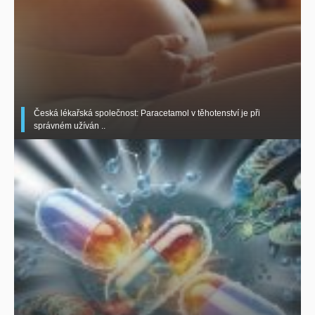
Česká lékařská společnost: Paracetamol v těhotenství je při
správném užíván ..