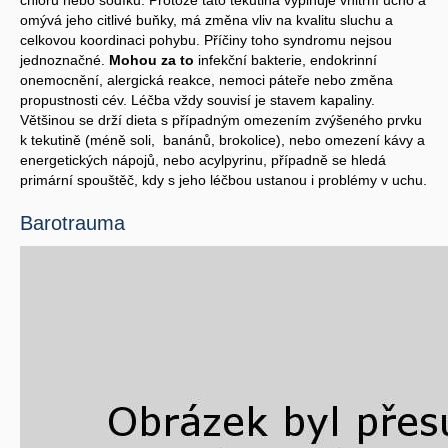
omývá jeho citlivé buňky, má změna vliv na kvalitu sluchu a
celkovou koordinaci pohybu. Příčiny toho syndromu nejsou
jednoznačné.
Mohou za to
infekční bakterie, endokrinní
onemocnění, alergická reakce, nemoci páteře nebo změna
propustnosti cév. Léčba vždy souvisí je stavem kapaliny.
Většinou se drží dieta s případným omezením zvýšeného prvku
k tekutině (méně soli, banánů, brokolice), nebo omezení kávy a
energetických nápojů, nebo acylpyrinu, případně se hledá
primární spouštěč, kdy s jeho léčbou ustanou i problémy v uchu.
Barotrauma