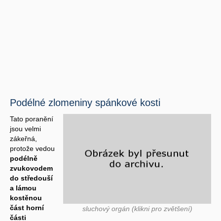
Podélné zlomeniny spánkové kosti
Tato poranění
jsou velmi
zákeřná,
protože vedou
podélně
zvukovodem
do středouší
a lámou
kostěnou
část horní
sluchový orgán (klikni pro zvětšení)
části