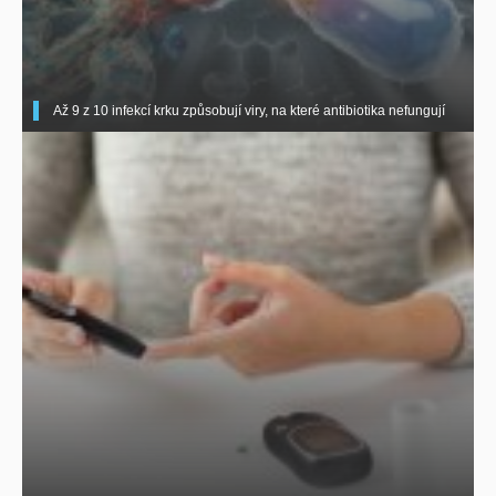
Až 9 z 10 infekcí krku způsobují viry, na které antibiotika nefungují