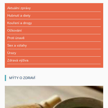
Aktuální zprávy
Hubnutí a diety
Kouření a drogy
Očkování
Proti únavě
Sex a vztahy
Úrazy
Zdravá výživa
MÝTY O ZDRAVÍ