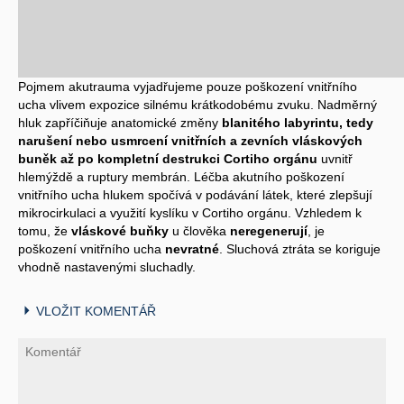
Pojmem akutrauma vyjadřujeme pouze poškození vnitřního
ucha vlivem expozice silnému krátkodobému zvuku. Nadměrný
hluk zapříčiňuje anatomické změny
blanitého labyrintu, tedy
narušení nebo usmrcení vnitřních a zevních vláskových
buněk až po kompletní destrukci Cortiho orgánu
uvnitř
hlemýždě a ruptury membrán. Léčba akutního poškození
vnitřního ucha hlukem spočívá v podávání látek, které zlepšují
mikrocirkulaci a využití kyslíku v Cortiho orgánu. Vzhledem k
tomu, že
vláskové buňky
u člověka
neregenerují
, je
poškození vnitřního ucha
nevratné
. Sluchová ztráta se koriguje
vhodně nastavenými sluchadly.
VLOŽIT KOMENTÁŘ