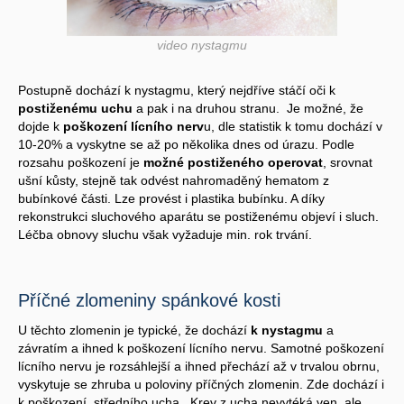
video nystagmu
Postupně dochází k nystagmu, který nejdříve stáčí oči k
postiženému uchu
a pak i na druhou stranu. Je možné, že
dojde k
poškození lícního nerv
u, dle statistik k tomu dochází v
10-20% a vyskytne se až po několika dnes od úrazu. Podle
rozsahu poškození je
možné postiženého operovat
, srovnat
ušní kůsty, stejně tak odvést nahromaděný hematom z
bubínkové části. Lze provést i plastika bubínku. A díky
rekonstrukci sluchového aparátu se postiženému objeví i sluch.
Léčba obnovy sluchu však vyžaduje min. rok trvání.
Příčné zlomeniny spánkové kosti
U těchto zlomenin je typické, že dochází
k nystagmu
a
závratím a ihned k poškození lícního nervu. Samotné poškození
lícního nervu je rozsáhlejší a ihned přechází až v trvalou obrnu,
vyskytuje se zhruba u poloviny příčných zlomenin. Zde dochází i
k poškození středního ucha. Krev z ucha nevytéká ven, ale