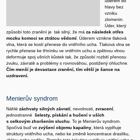
úderem do
hlavy bez
vzniku
zlomenin.
Úder, který
způsobí toto zranění je tak silný, že má
za následek otřes
mozku komoci se ztrátou vědomí
. Úderem vznikne tlaková
vlna, která se kostí přenese do vnitřního ucha. Tlaková vlna se
rychle přenese ke třmínku ve vnitřním uchu a zpětnou vlnou
deformuje spoj ušních kůstek tak, že způsobí rozbití přenosu
zvuku, závratě a problémy s rovnováhou, postižený ohluchne.
Čím menší je devastace zranění, tím větší je šance na
uzdravení.
Menierův syndrom
Náhlé
záchvaty silných závratí
, nevolnosti,
zvracení
,
jednostranné
šelesty, pískání a hučení v uších
s celkovým zhoršením sluchu
. To je Menierův syndrom.
Spočívá buď ve
zvýšení objemu kapaliny
, která vyplňuje
struktury vnitřního ucha, nebo ke změně koncentrace draslíku,
chlóru nebo sodíku. Protože tato tekutina vyplňuje vnitřní ucho a