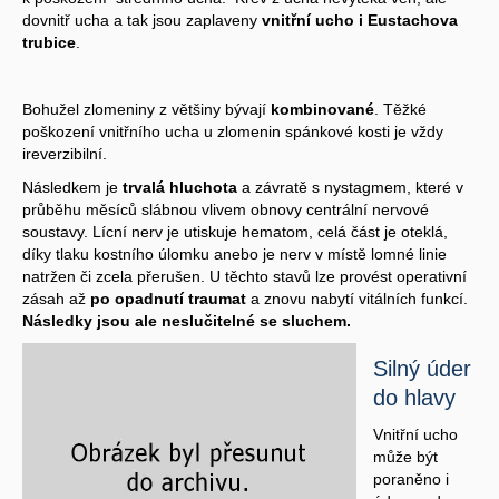
dovnitř ucha a tak jsou zaplaveny
vnitřní ucho i Eustachova
trubice
.
Bohužel zlomeniny z většiny bývají
kombinované
. Těžké
poškození vnitřního ucha u zlomenin spánkové kosti je vždy
ireverzibilní.
Následkem je
trvalá hluchota
a závratě s nystagmem, které v
průběhu měsíců slábnou vlivem obnovy centrální nervové
soustavy. Lícní nerv je utiskuje hematom, celá část je oteklá,
díky tlaku kostního úlomku anebo je nerv v místě lomné linie
natržen či zcela přerušen. U těchto stavů lze provést operativní
zásah až
po opadnutí traumat
a znovu nabytí vitálních funkcí.
Následky jsou ale neslučitelné se sluchem.
Silný úder
do hlavy
Vnitřní ucho
může být
poraněno i