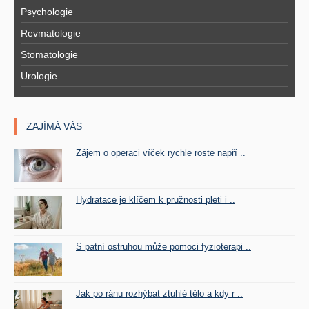
Psychologie
Revmatologie
Stomatologie
Urologie
ZAJÍMÁ VÁS
Zájem o operaci víček rychle roste napří ..
Hydratace je klíčem k pružnosti pleti i ..
S patní ostruhou může pomoci fyzioterapi ..
Jak po ránu rozhýbat ztuhlé tělo a kdy r ..