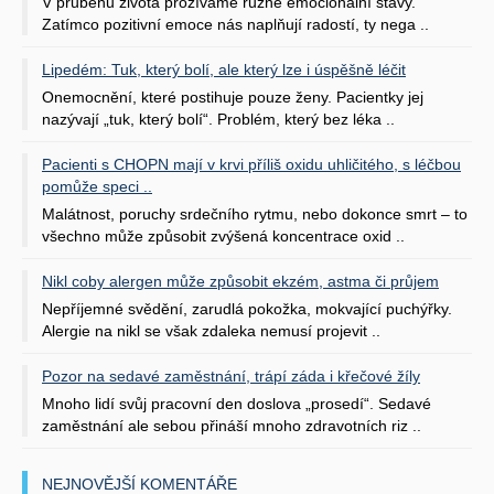
V průběhu života prožíváme různé emocionální stavy.
Zatímco pozitivní emoce nás naplňují radostí, ty nega ..
Lipedém: Tuk, který bolí, ale který lze i úspěšně léčit
Onemocnění, které postihuje pouze ženy. Pacientky jej
nazývají „tuk, který bolí“. Problém, který bez léka ..
Pacienti s CHOPN mají v krvi příliš oxidu uhličitého, s léčbou
pomůže speci ..
Malátnost, poruchy srdečního rytmu, nebo dokonce smrt – to
všechno může způsobit zvýšená koncentrace oxid ..
Nikl coby alergen může způsobit ekzém, astma či průjem
Nepříjemné svědění, zarudlá pokožka, mokvající puchýřky.
Alergie na nikl se však zdaleka nemusí projevit ..
Pozor na sedavé zaměstnání, trápí záda i křečové žíly
Mnoho lidí svůj pracovní den doslova „prosedí“. Sedavé
zaměstnání ale sebou přináší mnoho zdravotních riz ..
NEJNOVĚJŠÍ KOMENTÁŘE