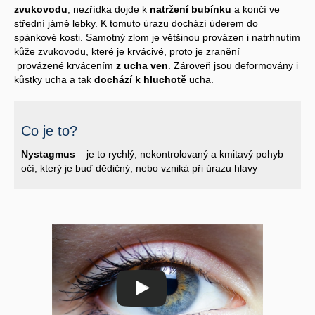
zvukovodu
, nezřídka dojde k
natržení bubínku
a končí ve
střední jámě lebky. K tomuto úrazu dochází úderem do
spánkové kosti. Samotný zlom je většinou provázen i natrhnutím
kůže zvukovodu, které je krvácivé, proto je zranění
provázené krvácením
z ucha ven
. Zároveň jsou deformovány i
kůstky ucha a tak
dochází k hluchotě
ucha.
Co je to?
Nystagmus
– je to rychlý, nekontrolovaný a kmitavý pohyb
očí, který je buď dědičný, nebo vzniká při úrazu hlavy