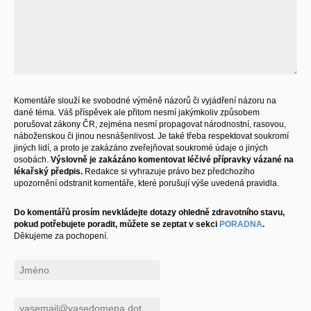
Komentáře slouží ke svobodné výměně názorů či vyjádření názoru na
dané téma. Váš příspěvek ale přitom nesmí jakýmkoliv způsobem
porušovat zákony ČR, zejména nesmí propagovat národnostní, rasovou,
náboženskou či jinou nesnášenlivost. Je také třeba respektovat soukromí
jiných lidí, a proto je zakázáno zveřejňovat soukromé údaje o jiných
osobách.
Výslovně je zakázáno komentovat léčivé přípravky vázané na
lékařský předpis.
Redakce si vyhrazuje právo bez předchozího
upozornění odstranit komentáře, které porušují výše uvedená pravidla.
Do komentářů prosím nevkládejte dotazy ohledně zdravotního stavu,
pokud potřebujete poradit, můžete se zeptat v sekci
PORADNA
.
Děkujeme za pochopení.