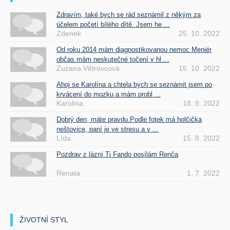
Zdravím, také bych se rád seznámil z někým za
účelem početí bílého dítě. Jsem he ...
Zdenek
25. 10. 2022
Od roku 2014 mám diagnostikovanou nemoc Meniér
občas mám neskutečné točení v hl ...
Zuzana Větrovcová
15. 10. 2022
Ahoj se Karolína a chtela bych se seznámit jsem po
krvácení do mozku a mám probl ...
Karolina
18. 8. 2022
Dobrý den, máte pravdu.Podle fotek má holčička
neštovice, paní je ve stresu a v ...
Lída
15. 8. 2022
Pozdrav z lázní Ti Fando posílám Renča
Renata
1. 7. 2022
ŽIVOTNÍ STYL