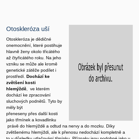
Otoskleróza uší
Otoskleróza je dědičné
onemocnění, které postihuje
hlavně ženy okolo třicátého
až čtyřicátého roku. Na jeho
vzniku se může ale kromě
genetické zátěže podílet i
prostředí.
Dochází ke
zvětšení kosti
hlemýždě
, ve kterém
dochází ke zpracování
sluchových podnětů. Tyto by
měly být
přeneseny přes další kosti
jako třmínek a kovadlinku
právě do hlemýždě a odtud na nervy a do mozku. Díky
zvětšenému hlemýždi, ale k přenosu nedochází kompletně a
to v důsledku utlačování třmínku. Příznaky jsou podobné jako u