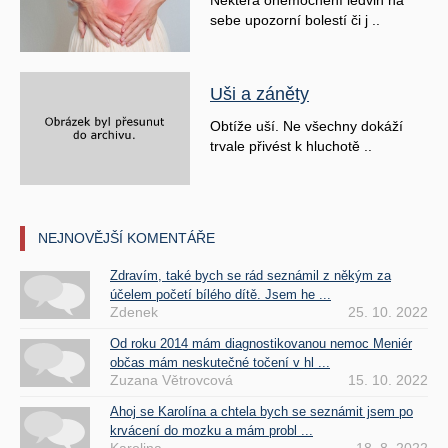
Některá onemocnění ledvin na
sebe upozorní bolestí či j ..
Uši a záněty
Obtíže uší. Ne všechny dokáží
trvale přivést k hluchotě ..
NEJNOVĚJŠÍ KOMENTÁŘE
Zdravím, také bych se rád seznámil z někým za
účelem početí bílého dítě. Jsem he ...
Zdenek
25. 10. 2022
Od roku 2014 mám diagnostikovanou nemoc Meniér
občas mám neskutečné točení v hl ...
Zuzana Větrovcová
15. 10. 2022
Ahoj se Karolína a chtela bych se seznámit jsem po
krvácení do mozku a mám probl ...