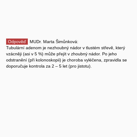
Odpověď
MUDr. Marta Šimůnková:
Tubulární adenom je nezhoubný nádor v tlustém střevě, který
vzácněji (asi v 5 %) může přejít v zhoubný nádor. Po jeho
odstranění (při kolonoskopii) je choroba vyléčena, zpravidla se
doporučuje kontrola za 2 – 5 let (pro jistotu).