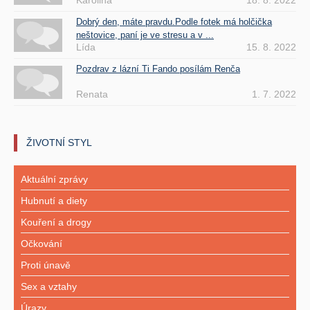
Karolina
18. 8. 2022
Dobrý den, máte pravdu.Podle fotek má holčička
neštovice, paní je ve stresu a v ...
Lída
15. 8. 2022
Pozdrav z lázní Ti Fando posílám Renča
Renata
1. 7. 2022
ŽIVOTNÍ STYL
Aktuální zprávy
Hubnutí a diety
Kouření a drogy
Očkování
Proti únavě
Sex a vztahy
Úrazy