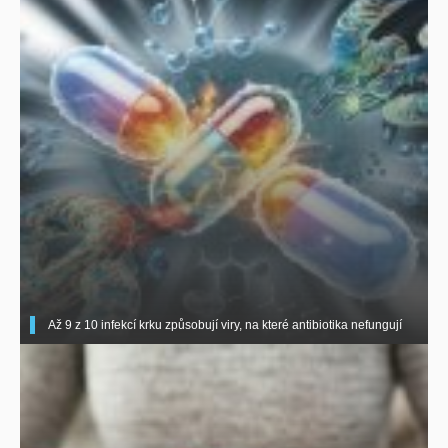
Až 9 z 10 infekcí krku způsobují viry, na které antibiotika nefungují