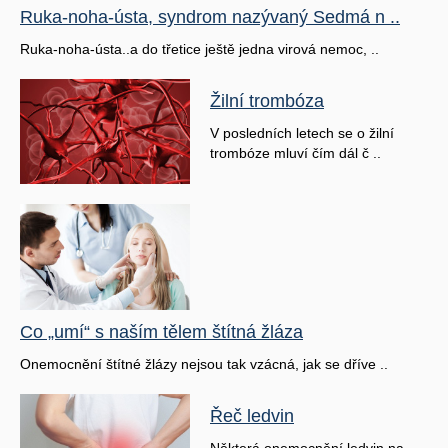
Ruka-noha-ústa, syndrom nazývaný Sedmá n ..
Ruka-noha-ústa..a do třetice ještě jedna virová nemoc, ..
Žilní trombóza
V posledních letech se o žilní
trombóze mluví čím dál č ..
Co „umí“ s naším tělem štítná žláza
Onemocnění štítné žlázy nejsou tak vzácná, jak se dříve ..
Řeč ledvin