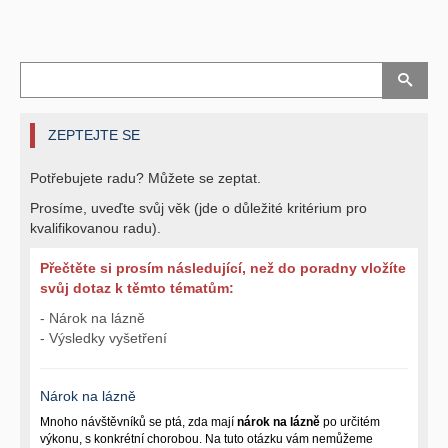
ZEPTEJTE SE
Potřebujete radu? Můžete se zeptat.
Prosíme, uveďte svůj věk (jde o důležité kritérium pro
kvalifikovanou radu).
Přečtěte si prosím následující, než do poradny vložíte
svůj dotaz k těmto tématům:
- Nárok na lázně
- Výsledky vyšetření
Nárok na lázně
Mnoho návštěvníků se ptá, zda mají
nárok na lázně
po určitém
výkonu, s konkrétní chorobou. Na tuto otázku vám nemůžeme