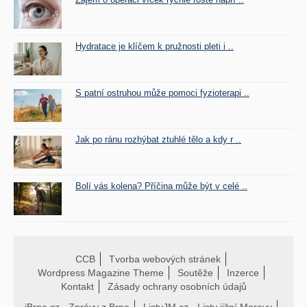
Hydratace je klíčem k pružnosti pleti i ..
S patní ostruhou může pomoci fyzioterapi ..
Jak po ránu rozhýbat ztuhlé tělo a kdy r ..
Bolí vás kolena? Příčina může být v celé ..
CCB
Tvorba webových stránek
Wordpress Magazine Theme
Soutěže
Inzerce
Kontakt
Zásady ochrany osobních údajů
iBrno.cz - Zprávy z Brna
ListyJM.cz - Listy jižní Moravy