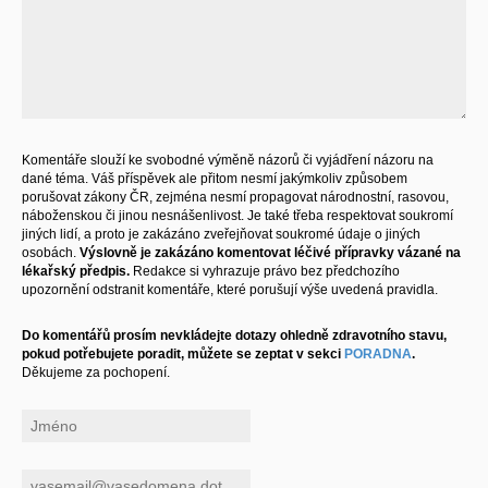
Komentáře slouží ke svobodné výměně názorů či vyjádření názoru na
dané téma. Váš příspěvek ale přitom nesmí jakýmkoliv způsobem
porušovat zákony ČR, zejména nesmí propagovat národnostní, rasovou,
náboženskou či jinou nesnášenlivost. Je také třeba respektovat soukromí
jiných lidí, a proto je zakázáno zveřejňovat soukromé údaje o jiných
osobách.
Výslovně je zakázáno komentovat léčivé přípravky vázané na
lékařský předpis.
Redakce si vyhrazuje právo bez předchozího
upozornění odstranit komentáře, které porušují výše uvedená pravidla.
Do komentářů prosím nevkládejte dotazy ohledně zdravotního stavu,
pokud potřebujete poradit, můžete se zeptat v sekci
PORADNA
.
Děkujeme za pochopení.