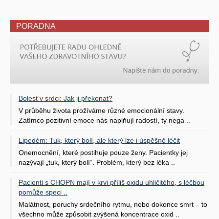
PORADNA
Bolest v srdci: Jak ji překonat?
V průběhu života prožíváme různé emocionální stavy.
Zatímco pozitivní emoce nás naplňují radostí, ty nega ..
Lipedém: Tuk, který bolí, ale který lze i úspěšně léčit
Onemocnění, které postihuje pouze ženy. Pacientky jej
nazývají „tuk, který bolí“. Problém, který bez léka ..
Pacienti s CHOPN mají v krvi příliš oxidu uhličitého, s léčbou
pomůže speci ..
Malátnost, poruchy srdečního rytmu, nebo dokonce smrt – to
všechno může způsobit zvýšená koncentrace oxid ..