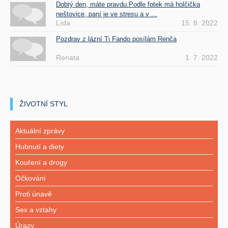
Dobrý den, máte pravdu.Podle fotek má holčička
neštovice, paní je ve stresu a v ...
Lída
15. 8. 2022
Pozdrav z lázní Ti Fando posílám Renča
Renata
1. 7. 2022
ŽIVOTNÍ STYL
Aktuální zprávy
Hubnutí a diety
Kouření a drogy
Očkování
Proti únavě
Sex a vztahy
Úrazy