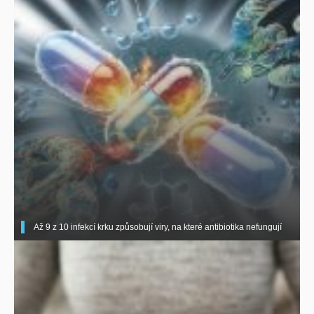
Až 9 z 10 infekcí krku způsobují viry, na které antibiotika nefungují