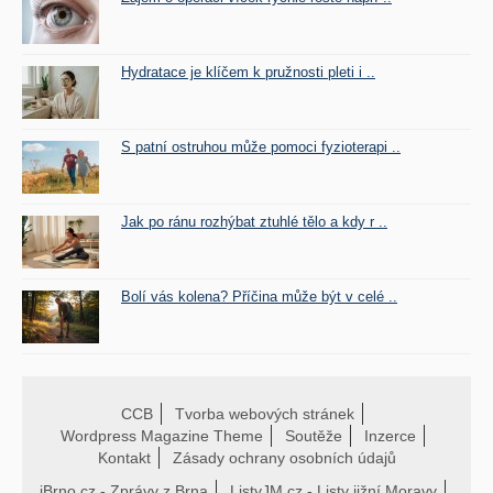
Hydratace je klíčem k pružnosti pleti i ..
S patní ostruhou může pomoci fyzioterapi ..
Jak po ránu rozhýbat ztuhlé tělo a kdy r ..
Bolí vás kolena? Příčina může být v celé ..
CCB
Tvorba webových stránek
Wordpress Magazine Theme
Soutěže
Inzerce
Kontakt
Zásady ochrany osobních údajů
iBrno.cz - Zprávy z Brna
ListyJM.cz - Listy jižní Moravy