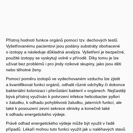
Přístroj hodnotí funkce orgánů pomocí tzv. dechových testů.
Vyšetřovanému pacientovi jsou podány substráty obohacené
o izotopy a následuje důkladná analýza. Vyšetření je bezpečné,
použité izotopy se vyskytují volně v přírodě. Díky tomu je lze
užívat bez problémů i pro jindy rizikové skupiny, jako jsou děti
nebo těhotné ženy.
Pomocí poměru izotopů ve vydechovaném vzduchu lze zjistit
a kvantifikovat funkci orgánů, odhalit různé odchylky či dokonce
bakteriální kolonizaci i přerůstání bakterií v orgánech. Nejčastěji
bývá přístroj využíván k potvrzení infekce helicobacter pyllori
v žaludku, k odhadu pohyblivosti žaludku, jaterních funkcí, ale
také k posouzení zevní sekrece slinivky a konečně také
k odhadu energetického výdeje.
Právě odhad energetického výdeje může být využit v řadě
případů. Lékaři mohou tuto funkci využít jak u naléhavých stavů