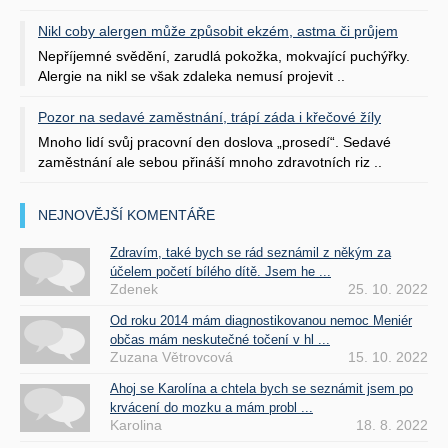
Nikl coby alergen může způsobit ekzém, astma či průjem
Nepříjemné svědění, zarudlá pokožka, mokvající puchýřky.
Alergie na nikl se však zdaleka nemusí projevit ..
Pozor na sedavé zaměstnání, trápí záda i křečové žíly
Mnoho lidí svůj pracovní den doslova „prosedí“. Sedavé
zaměstnání ale sebou přináší mnoho zdravotních riz ..
NEJNOVĚJŠÍ KOMENTÁŘE
Zdravím, také bych se rád seznámil z někým za
účelem početí bílého dítě. Jsem he ...
Zdenek
25. 10. 2022
Od roku 2014 mám diagnostikovanou nemoc Meniér
občas mám neskutečné točení v hl ...
Zuzana Větrovcová
15. 10. 2022
Ahoj se Karolína a chtela bych se seznámit jsem po
krvácení do mozku a mám probl ...
Karolina
18. 8. 2022