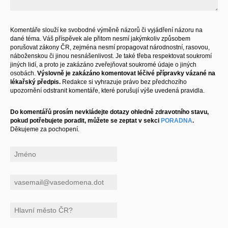
Komentáře slouží ke svobodné výměně názorů či vyjádření názoru na
dané téma. Váš příspěvek ale přitom nesmí jakýmkoliv způsobem
porušovat zákony ČR, zejména nesmí propagovat národnostní, rasovou,
náboženskou či jinou nesnášenlivost. Je také třeba respektovat soukromí
jiných lidí, a proto je zakázáno zveřejňovat soukromé údaje o jiných
osobách.
Výslovně je zakázáno komentovat léčivé přípravky vázané na
lékařský předpis.
Redakce si vyhrazuje právo bez předchozího
upozornění odstranit komentáře, které porušují výše uvedená pravidla.
Do komentářů prosím nevkládejte dotazy ohledně zdravotního stavu,
pokud potřebujete poradit, můžete se zeptat v sekci
PORADNA
.
Děkujeme za pochopení.