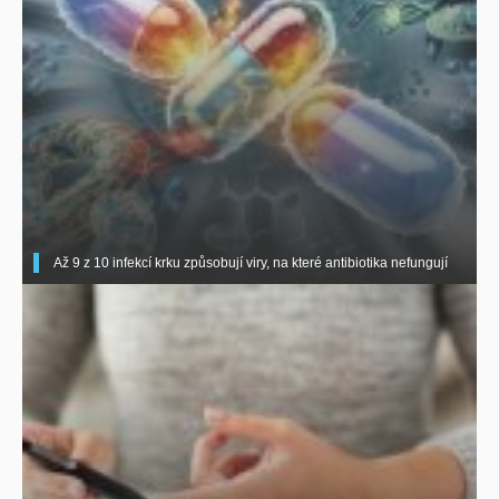
Až 9 z 10 infekcí krku způsobují viry, na které antibiotika nefungují