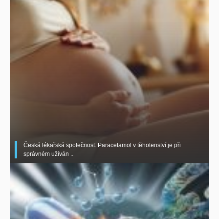
Česká lékařská společnost: Paracetamol v těhotenství je při
správném užíván ..