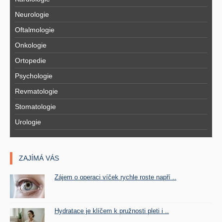
Neurologie
Oftalmologie
Onkologie
Ortopedie
Psychologie
Revmatologie
Stomatologie
Urologie
ZAJÍMÁ VÁS
Zájem o operaci víček rychle roste napří ..
Hydratace je klíčem k pružnosti pleti i ..