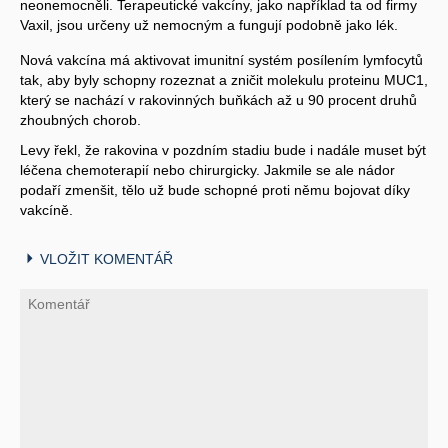
neonemocněli. Terapeutické vakcíny, jako například ta od firmy
Vaxil, jsou určeny už nemocným a fungují podobně jako lék.
Nová vakcína má aktivovat imunitní systém posílením lymfocytů
tak, aby byly schopny rozeznat a zničit molekulu proteinu MUC1,
který se nachází v rakovinných buňkách až u 90 procent druhů
zhoubných chorob.
Levy řekl, že rakovina v pozdním stadiu bude i nadále muset být
léčena chemoterapií nebo chirurgicky. Jakmile se ale nádor
podaří zmenšit, tělo už bude schopné proti němu bojovat díky
vakcíně.
VLOŽIT KOMENTÁŘ