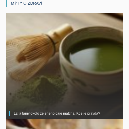
MÝTY O ZDRAVÍ
Lži a fámy okolo zeleného čaje matcha. Kde je pravda?