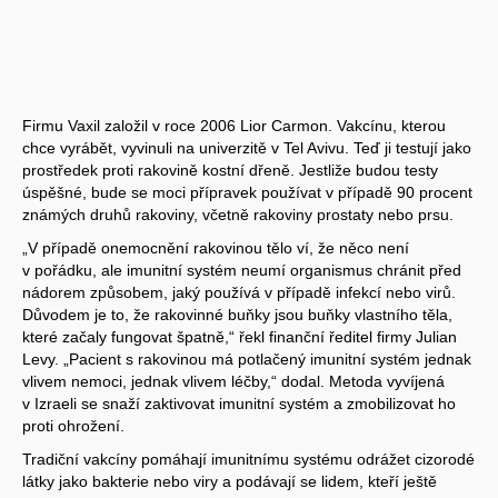
Firmu Vaxil založil v roce 2006 Lior Carmon. Vakcínu, kterou
chce vyrábět, vyvinuli na univerzitě v Tel Avivu. Teď ji testují jako
prostředek proti rakovině kostní dřeně. Jestliže budou testy
úspěšné, bude se moci přípravek používat v případě 90 procent
známých druhů rakoviny, včetně rakoviny prostaty nebo prsu.
„V případě onemocnění rakovinou tělo ví, že něco není
v pořádku, ale imunitní systém neumí organismus chránit před
nádorem způsobem, jaký používá v případě infekcí nebo virů.
Důvodem je to, že rakovinné buňky jsou buňky vlastního těla,
které začaly fungovat špatně,“ řekl finanční ředitel firmy Julian
Levy. „Pacient s rakovinou má potlačený imunitní systém jednak
vlivem nemoci, jednak vlivem léčby,“ dodal. Metoda vyvíjená
v Izraeli se snaží zaktivovat imunitní systém a zmobilizovat ho
proti ohrožení.
Tradiční vakcíny pomáhají imunitnímu systému odrážet cizorodé
látky jako bakterie nebo viry a podávají se lidem, kteří ještě