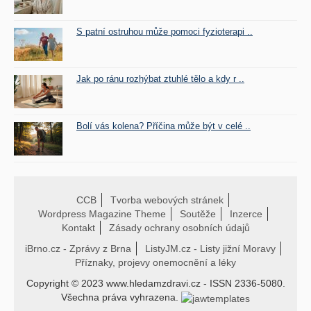
S patní ostruhou může pomoci fyzioterapi ..
Jak po ránu rozhýbat ztuhlé tělo a kdy r ..
Bolí vás kolena? Příčina může být v celé ..
CCB
Tvorba webových stránek
Wordpress Magazine Theme
Soutěže
Inzerce
Kontakt
Zásady ochrany osobních údajů
iBrno.cz - Zprávy z Brna
ListyJM.cz - Listy jižní Moravy
Příznaky, projevy onemocnění a léky
Copyright © 2023 www.hledamzdravi.cz - ISSN 2336-5080.
Všechna práva vyhrazena.