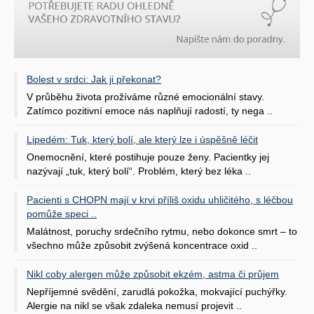
Bolest v srdci: Jak ji překonat?
V průběhu života prožíváme různé emocionální stavy.
Zatímco pozitivní emoce nás naplňují radostí, ty nega ..
Lipedém: Tuk, který bolí, ale který lze i úspěšně léčit
Onemocnění, které postihuje pouze ženy. Pacientky jej
nazývají „tuk, který bolí“. Problém, který bez léka ..
Pacienti s CHOPN mají v krvi příliš oxidu uhličitého, s léčbou
pomůže speci ..
Malátnost, poruchy srdečního rytmu, nebo dokonce smrt – to
všechno může způsobit zvýšená koncentrace oxid ..
Nikl coby alergen může způsobit ekzém, astma či průjem
Nepříjemné svědění, zarudlá pokožka, mokvající puchýřky.
Alergie na nikl se však zdaleka nemusí projevit ..