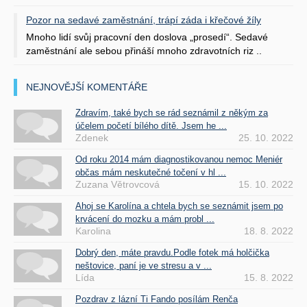
Pozor na sedavé zaměstnání, trápí záda i křečové žíly
Mnoho lidí svůj pracovní den doslova „prosedí“. Sedavé
zaměstnání ale sebou přináší mnoho zdravotních riz ..
NEJNOVĚJŠÍ KOMENTÁŘE
Zdravím, také bych se rád seznámil z někým za
účelem početí bílého dítě. Jsem he ...
Zdenek
25. 10. 2022
Od roku 2014 mám diagnostikovanou nemoc Meniér
občas mám neskutečné točení v hl ...
Zuzana Větrovcová
15. 10. 2022
Ahoj se Karolína a chtela bych se seznámit jsem po
krvácení do mozku a mám probl ...
Karolina
18. 8. 2022
Dobrý den, máte pravdu.Podle fotek má holčička
neštovice, paní je ve stresu a v ...
Lída
15. 8. 2022
Pozdrav z lázní Ti Fando posílám Renča