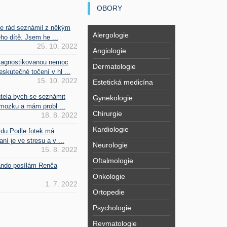
OBORY
se rád seznámil z někým
Alergologie
ho dítě. Jsem he ...
25. 10. 2022
Angiologie
iagnostikovanou nemoc
Dermatologie
kutečné točení v hl ...
15. 10. 2022
Estetická medicína
htela bych se seznámit
Gynekologie
mozku a mám probl ...
Chirurgie
18. 8. 2022
Kardiologie
vdu.Podle fotek má
ní je ve stresu a v ...
Neurologie
15. 8. 2022
Oftalmologie
Fando posílám Renča
Onkologie
1. 7. 2022
Ortopedie
Psychologie
Revmatologie