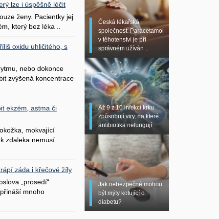
erý lze i úspěšně léčit
uze ženy. Pacientky jej
Česká lékařská
ém, který bez léka ..
společnost: Paracetamol
v těhotenství je při
liš oxidu uhličitého, s
správném užíván ..
 rytmu, nebo dokonce
bit zvýšená koncentrace
Až 9 z 10 infekcí krku
it ekzém, astma či
způsobují viry, na které
antibiotika nefungují
okožka, mokvající
šak zdaleka nemusí
ápí záda i křečové žíly
oslova „prosedí“.
Jak nebezpečné mohou
přináší mnoho
být mýty kolující o
diabetu?