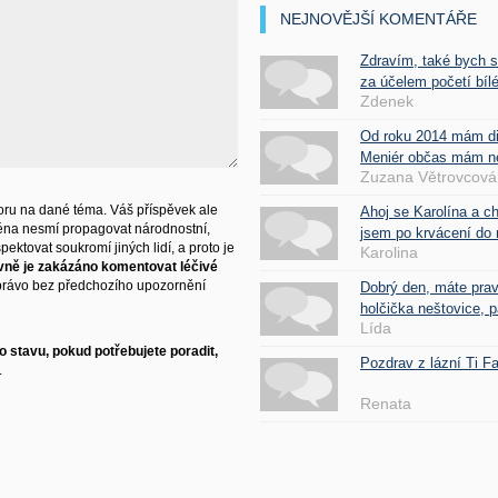
NEJNOVĚJŠÍ KOMENTÁŘE
Zdravím, také bych 
za účelem početí bílé
Zdenek
Od roku 2014 mám d
Meniér občas mám nes
Zuzana Větrovcová
ru na dané téma. Váš příspěvek ale
Ahoj se Karolína a c
éna nesmí propagovat národnostní,
jsem po krvácení do 
ektovat soukromí jiných lidí, a proto je
Karolina
vně je zakázáno komentovat léčivé
právo bez předchozího upozornění
Dobrý den, máte pra
holčička neštovice, pa
Lída
 stavu, pokud potřebujete poradit,
Pozdrav z lázní Ti 
.
Renata