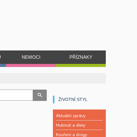
Ů
NEMOCI
PŘÍZNAKY
ŽIVOTNÍ STYL
Aktuální zprávy
Hubnutí a diety
Kouření a drogy