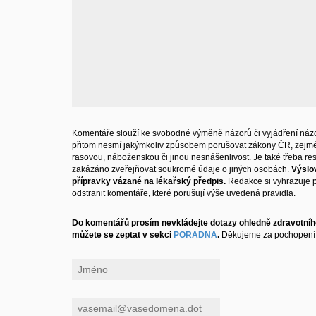
Komentáře slouží ke svobodné výměně názorů či vyjádření názo
přitom nesmí jakýmkoliv způsobem porušovat zákony ČR, zejm
rasovou, náboženskou či jinou nesnášenlivost. Je také třeba resp
zakázáno zveřejňovat soukromé údaje o jiných osobách.
Výslo
přípravky vázané na lékařský předpis.
Redakce si vyhrazuje 
odstranit komentáře, které porušují výše uvedená pravidla.
Do komentářů prosím nevkládejte dotazy ohledně zdravotního
můžete se zeptat v sekci
PORADNA
.
Děkujeme za pochopení