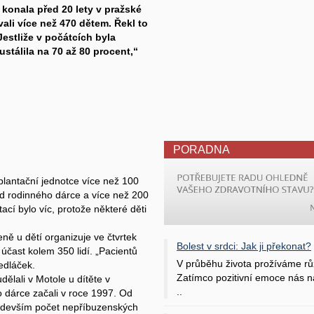
 konala před 20 lety v pražské
ali více než 470 dětem. Řekl to
estliže v počátcích byla
tálila na 70 až 80 procent,“
PORADNA
plantační jednotce více než 100
od rodinného dárce a více než 200
ací bylo víc, protože některé děti
ně u dětí organizuje ve čtvrtek
Bolest v srdci: Jak ji překonat?
účast kolem 350 lidí. „Pacientů
V průběhu života prožíváme rů
edláček.
Zatímco pozitivní emoce nás na
ělali v Motole u dítěte v
..
 dárce začali v roce 1997. Od
ředevším počet nepříbuzenských