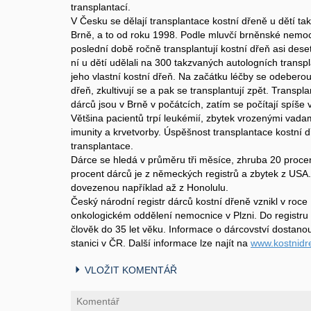
transplantací.
V Česku se dělají transplantace kostní dřeně u dětí tak
Brně, a to od roku 1998. Podle mluvčí brněnské nem
poslední době ročně transplantují kostní dřeň asi des
ní u dětí udělali na 300 takzvaných autologních transpl
jeho vlastní kostní dřeň. Na začátku léčby se odeber
dřeň, zkultivují se a pak se transplantují zpět. Transp
dárců jsou v Brně v počátcích, zatím se počítají spíše 
Většina pacientů trpí leukémií, zbytek vrozenými vad
imunity a krvetvorby. Úspěšnost transplantace kostní dř
transplantace.
Dárce se hledá v průměru tři měsíce, zhruba 20 procent
procent dárců je z německých registrů a zbytek z USA.
dovezenou například až z Honolulu.
Český národní registr dárců kostní dřeně vznikl v roce
onkologickém oddělení nemocnice v Plzni. Do registru 
člověk do 35 let věku. Informace o dárcovství dostano
stanici v ČR. Další informace lze najít na
www.kostnidr
VLOŽIT KOMENTÁŘ