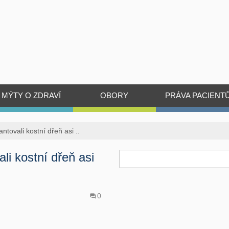
MÝTY O ZDRAVÍ
OBORY
PRÁVA PACIENT
ntovali kostní dřeň asi ..
li kostní dřeň asi
0