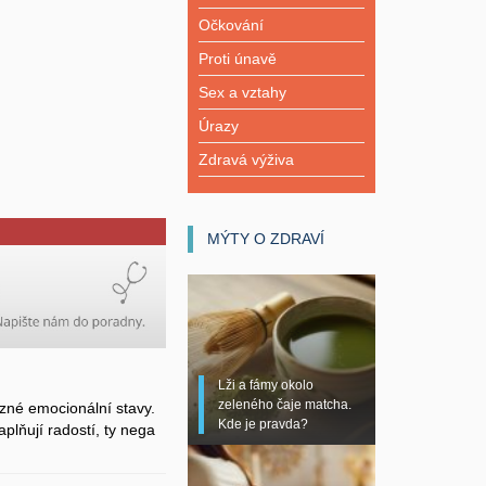
Očkování
Proti únavě
Sex a vztahy
Úrazy
Zdravá výživa
MÝTY O ZDRAVÍ
Lži a fámy okolo
zeleného čaje matcha.
zné emocionální stavy.
Kde je pravda?
plňují radostí, ty nega