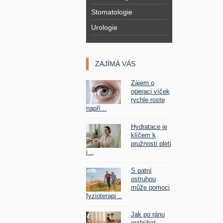
Stomatologie
Urologie
ZAJÍMÁ VÁS
Zájem o
operaci víček
rychle roste
napří ..
Hydratace je
klíčem k
pružnosti pleti
i ..
S patní
ostruhou
může pomoci
fyzioterapi ..
Jak po ránu
rozhýbat