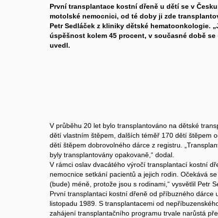
První transplantace kostní dřeně u dětí se v Česku
motolské nemocnici, od té doby ji zde transplantov
Petr Sedláček z kliniky dětské hematoonkologie. „J
úspěšnost kolem 45 procent, v současné době se us
uvedl.
V průběhu 20 let bylo transplantováno na dětské trans
dětí vlastním štěpem, dalších téměř 170 dětí štěpem 
dětí štěpem dobrovolného dárce z registru. „Transplant
byly transplantovány opakovaně,“ dodal.
V rámci oslav dvacátého výročí transplantací kostní dře
nemocnice setkání pacientů a jejich rodin. Očekává se 
(bude) méně, protože jsou s rodinami,“ vysvětlil Petr S
První transplantaci kostní dřeně od příbuzného dárce ud
listopadu 1989. S transplantacemi od nepříbuzenského
zahájení transplantačního programu trvale narůstá p