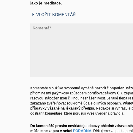
jako je meditace.
VLOŽIT KOMENTÁŘ
Komentáře slouží ke svobodné výměně názorů či vyjádření názo
přitom nesmí jakýmkoliv způsobem porušovat zákony ČR, zejm
rasovou, náboženskou či jinou nesnášenlivost. Je také třeba resp
zakázáno zveřejňovat soukromé údaje o jiných osobách.
Výslo
přípravky vázané na lékařský předpis.
Redakce si vyhrazuje 
odstranit komentáře, které porušují výše uvedená pravidla.
Do komentářů prosím nevkládejte dotazy ohledně zdravotního
můžete se zeptat v sekci
PORADNA
.
Děkujeme za pochopení