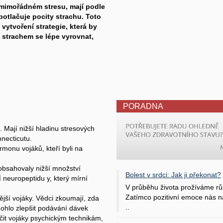
v mimořádném stresu, mají podle
potlačuje pocity strachu. Toto
vytvoření strategie, která by
 strachem se lépe vyrovnat,
PORADNA
. Mají nižší hladinu stresových
necticutu.
monu vojáků, kteří byli na
, obsahovaly nižší množství
Bolest v srdci: Jak ji překonat?
neuropeptidu y, který mírní
V průběhu života prožíváme rů
Zatímco pozitivní emoce nás na
vější vojáky. Vědci zkoumají, zda
..
mohlo zlepšit podávání dávek
čit vojáky psychickým technikám,