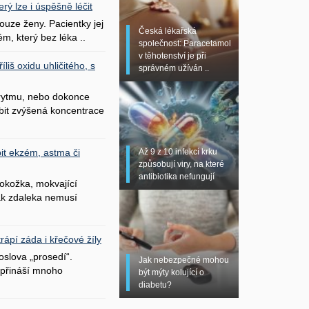
erý lze i úspěšně léčit
uze ženy. Pacientky jej
Česká lékařská
ém, který bez léka ..
společnost: Paracetamol
v těhotenství je při
liš oxidu uhličitého, s
správném užíván ..
 rytmu, nebo dokonce
bit zvýšená koncentrace
Až 9 z 10 infekcí krku
it ekzém, astma či
způsobují viry, na které
antibiotika nefungují
okožka, mokvající
šak zdaleka nemusí
ápí záda i křečové žíly
oslova „prosedí“.
Jak nebezpečné mohou
přináší mnoho
být mýty kolující o
diabetu?