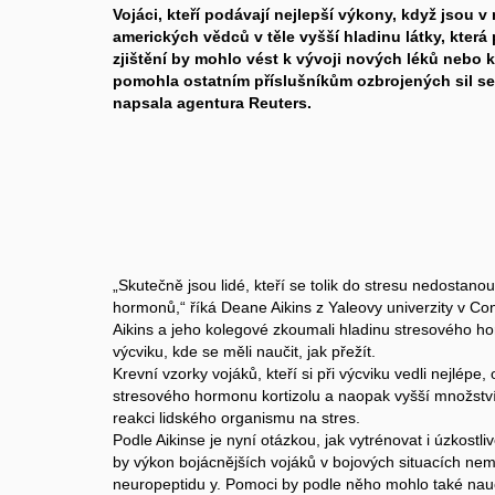
Vojáci, kteří podávají nejlepší výkony, když jsou 
amerických vědců v těle vyšší hladinu látky, která 
zjištění by mohlo vést k vývoji nových léků nebo k 
pomohla ostatním příslušníkům ozbrojených sil se
napsala agentura Reuters.
„Skutečně jsou lidé, kteří se tolik do stresu nedostanou
hormonů,“ říká Deane Aikins z Yaleovy univerzity v Con
Aikins a jeho kolegové zkoumali hladinu stresového hor
výcviku, kde se měli naučit, jak přežít.
Krevní vzorky vojáků, kteří si při výcviku vedli nejlépe
stresového hormonu kortizolu a naopak vyšší množství 
reakci lidského organismu na stres.
Podle Aikinse je nyní otázkou, jak vytrénovat i úzkostli
by výkon bojácnějších vojáků v bojových situacích ne
neuropeptidu y. Pomoci by podle něho mohlo také nau