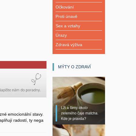
Očkování
Proti únavě
Sex a vztahy
Úrazy
Zdravá výživa
MÝTY O ZDRAVÍ
Lži a fámy okolo
zeleného čaje matcha.
zné emocionální stavy.
Kde je pravda?
plňují radostí, ty nega