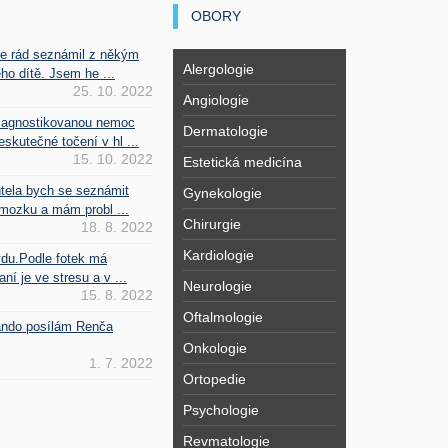
OBORY
se rád seznámil z někým
Alergologie
ho dítě. Jsem he ...
25. 10. 2022
Angiologie
iagnostikovanou nemoc
Dermatologie
kutečné točení v hl ...
15. 10. 2022
Estetická medicína
htela bych se seznámit
Gynekologie
mozku a mám probl ...
Chirurgie
18. 8. 2022
Kardiologie
vdu.Podle fotek má
ní je ve stresu a v ...
Neurologie
15. 8. 2022
Oftalmologie
Fando posílám Renča
Onkologie
1. 7. 2022
Ortopedie
Psychologie
Revmatologie