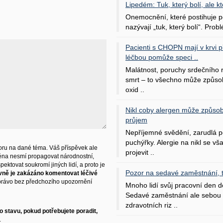
Lipedém: Tuk, který bolí, ale kt
Onemocnění, které postihuje po
nazývají „tuk, který bolí“. Probl
Pacienti s CHOPN mají v krvi pří
léčbou pomůže speci ..
Malátnost, poruchy srdečního
smrt – to všechno může způso
oxid ..
Nikl coby alergen může způsob
průjem
Nepříjemné svědění, zarudlá p
puchýřky. Alergie na nikl se v
ru na dané téma. Váš příspěvek ale
projevit ..
éna nesmí propagovat národnostní,
ektovat soukromí jiných lidí, a proto je
Pozor na sedavé zaměstnání, tr
vně je zakázáno komentovat léčivé
právo bez předchozího upozornění
Mnoho lidí svůj pracovní den d
Sedavé zaměstnání ale sebou 
zdravotních riz ..
 stavu, pokud potřebujete poradit,
.