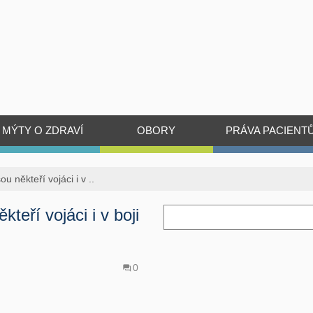
MÝTY O ZDRAVÍ
OBORY
PRÁVA PACIENT
sou někteří vojáci i v ..
kteří vojáci i v boji
0