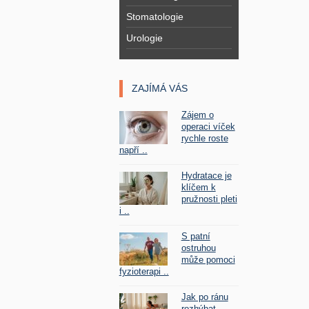
Stomatologie
Urologie
ZAJÍMÁ VÁS
Zájem o
operaci víček
rychle roste
napří ..
Hydratace je
klíčem k
pružnosti pleti
i ..
S patní
ostruhou
může pomoci
fyzioterapi ..
Jak po ránu
rozhýbat