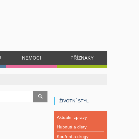
Ů
NEMOCI
PŘÍZNAKY
ŽIVOTNÍ STYL
Aktuální zprávy
Hubnutí a diety
Kouření a drogy