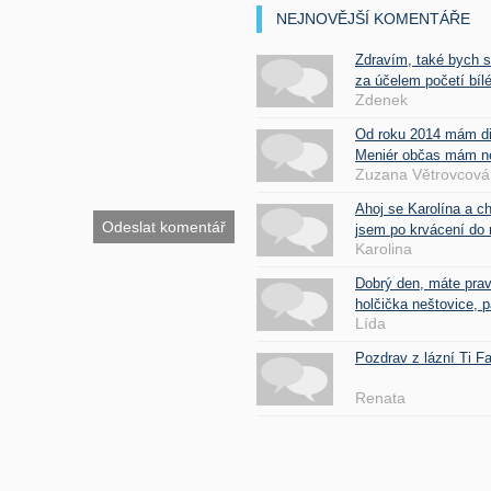
NEJNOVĚJŠÍ KOMENTÁŘE
Zdravím, také bych 
za účelem početí bílé
Zdenek
Od roku 2014 mám d
Meniér občas mám nes
Zuzana Větrovcová
Ahoj se Karolína a c
jsem po krvácení do 
Karolina
Dobrý den, máte pra
holčička neštovice, pa
Lída
Pozdrav z lázní Ti 
Renata