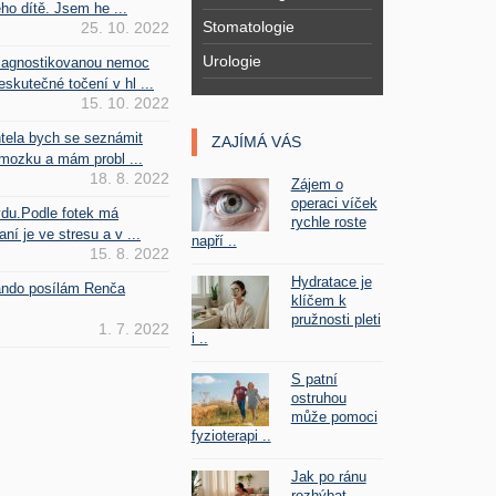
ho dítě. Jsem he ...
Stomatologie
25. 10. 2022
Urologie
iagnostikovanou nemoc
kutečné točení v hl ...
15. 10. 2022
htela bych se seznámit
ZAJÍMÁ VÁS
mozku a mám probl ...
18. 8. 2022
Zájem o
operaci víček
vdu.Podle fotek má
rychle roste
ní je ve stresu a v ...
napří ..
15. 8. 2022
Hydratace je
Fando posílám Renča
klíčem k
pružnosti pleti
1. 7. 2022
i ..
S patní
ostruhou
může pomoci
fyzioterapi ..
Jak po ránu
rozhýbat