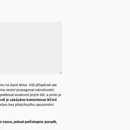
ru na dané téma. Váš příspěvek ale
éna nesmí propagovat národnostní,
ektovat soukromí jiných lidí, a proto je
vně je zakázáno komentovat léčivé
právo bez předchozího upozornění
 stavu, pokud potřebujete poradit,
.