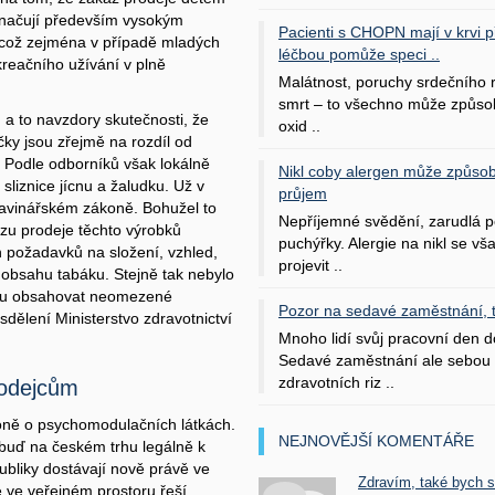
značují především vysokým
Pacienti s CHOPN mají v krvi pří
 což zejména v případě mladých
léčbou pomůže speci ..
reačního užívání v plně
Malátnost, poruchy srdečního
smrt – to všechno může způso
a to navzdory skutečnosti, že
oxid ..
áčky jsou zřejmě na rozdíl od
. Podle odborníků však lokálně
Nikl coby alergen může způsob
ě sliznice jícnu a žaludku. Už v
průjem
ravinářském zákoně. Bohužel to
Nepříjemné svědění, zarudlá p
u prodeje těchto výrobků
puchýřky. Alergie na nikl se v
 požadavků na složení, vzhled,
projevit ..
z obsahu tabáku. Stejně tak nebylo
ohou obsahovat neomezené
Pozor na sedavé zaměstnání, tr
sdělení Ministerstvo zdravotnictví
Mnoho lidí svůj pracovní den d
Sedavé zaměstnání ale sebou 
zdravotních riz ..
rodejcům
koně o psychomodulačních látkách.
NEJNOVĚJŠÍ KOMENTÁŘE
u buď na českém trhu legálně k
publiky dostávají nově právě ve
Zdravím, také bych 
 ve veřejném prostoru řeší