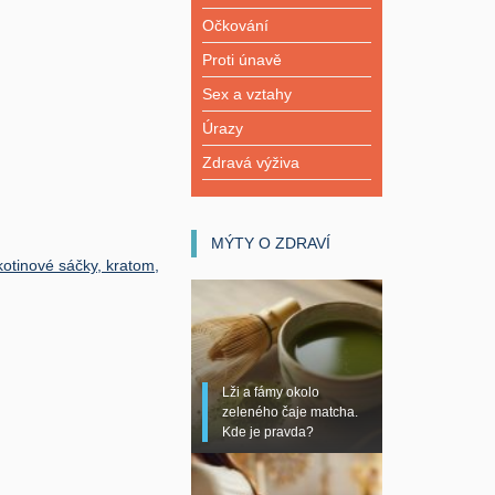
Očkování
Proti únavě
Sex a vztahy
Úrazy
Zdravá výživa
MÝTY O ZDRAVÍ
kotinové sáčky, kratom,
Lži a fámy okolo
zeleného čaje matcha.
Kde je pravda?