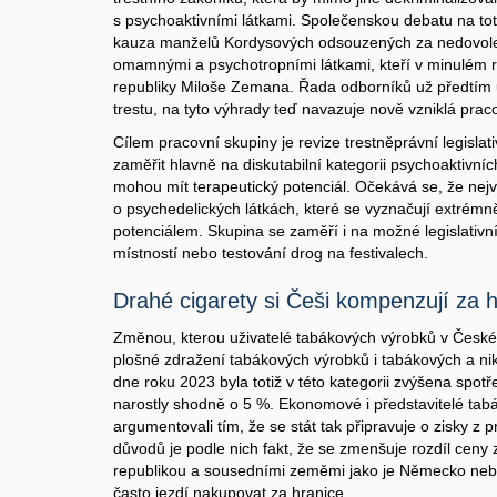
s psychoaktivními látkami. Společenskou debatu na to
kauza manželů Kordysových odsouzených za nedovole
omamnými a psychotropními látkami, kteří v minulém ro
republiky Miloše Zemana. Řada odborníků už předtím
trestu, na tyto výhrady teď navazuje nově vzniklá prac
Cílem pracovní skupiny je revize trestněprávní legislati
zaměřit hlavně na diskutabilní kategorii psychoaktivníc
mohou mít terapeutický potenciál. Očekává se, že nej
o psychedelických látkách, které se vyznačují extrémn
potenciálem. Skupina se zaměří i na možné legislativní
místností nebo testování drog na festivalech.
Drahé cigarety si Češi kompenzují za 
Změnou, kterou uživatelé tabákových výrobků v České r
plošné zdražení tabákových výrobků i tabákových a nik
dne roku 2023 byla totiž v této kategorii zvýšena spo
narostly shodně o 5 %. Ekonomové i představitelé tabá
argumentovali tím, že se stát tak připravuje o zisky z 
důvodů je podle nich fakt, že se zmenšuje rozdíl ceny
republikou a sousedními zeměmi jako je Německo nebo
často jezdí nakupovat za hranice.