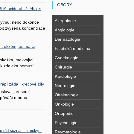
OBORY
liš oxidu uhličitého, s
Alergologie
 rytmu, nebo dokonce
bit zvýšená koncentrace
Angiologie
Dermatologie
it ekzém, astma či
Estetická medicína
Gynekologie
okožka, mokvající
šak zdaleka nemusí
Chirurgie
Kardiologie
ápí záda i křečové žíly
Neurologie
oslova „prosedí“.
Oftalmologie
přináší mnoho
Onkologie
Ortopedie
Psychologie
se rád seznámil z někým
Revmatologie