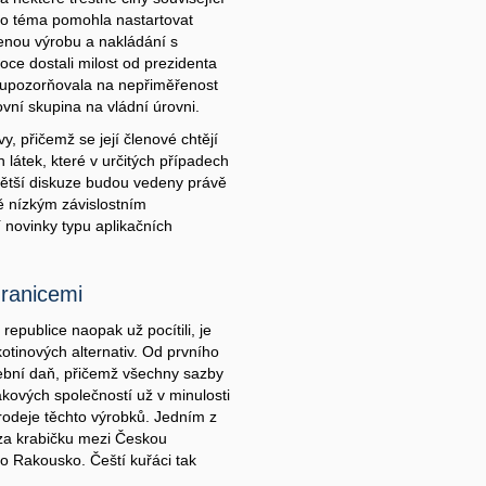
to téma pomohla nastartovat
nou výrobu a nakládání s
ce dostali milost od prezidenta
 upozorňovala na nepřiměřenost
ovní skupina na vládní úrovni.
vy, přičemž se její členové chtějí
h látek, které v určitých případech
větší diskuze budou vedeny právě
ě nízkým závislostním
 novinky typu aplikačních
hranicemi
epublice naopak už pocítili, je
otinových alternativ. Od prvního
třební daň, přičemž všechny sazby
kových společností už v minulosti
prodeje těchto výrobků. Jedním z
 za krabičku mezi Českou
 Rakousko. Čeští kuřáci tak