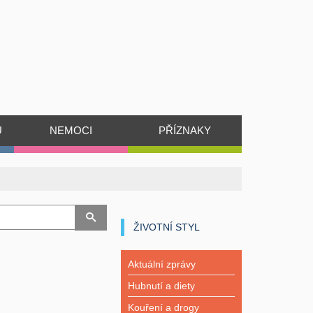
Ů
NEMOCI
PŘÍZNAKY
ŽIVOTNÍ STYL
Aktuální zprávy
Hubnutí a diety
Kouření a drogy