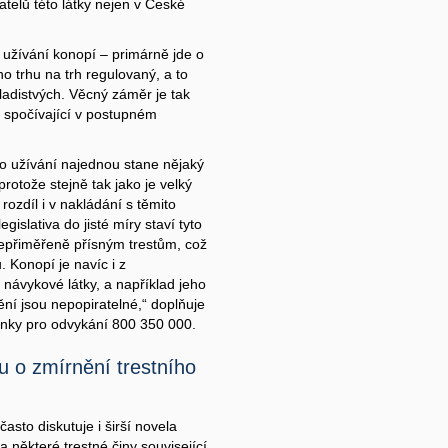
telů této látky nejen v České
 užívání konopí – primárně jde o
o trhu na trh regulovaný, a to
adistvých. Věcný záměr je tak
p spočívající v postupném
ho užívání najednou stane nějaký
rotože stejně tak jako je velký
rozdíl i v nakládání s těmito
lativa do jisté míry staví tyto
nepřiměřeně přísným trestům, což
 Konopí je navíc i z
é návykové látky, a například jeho
ní jsou nepopiratelné,“ doplňuje
linky pro odvykání 800 350 000.
u o zmírnění trestního
často diskutuje i širší novela
a některé trestné činy související