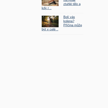
ztuhlé tělo a
kdy r ..
Bolí vás
kolena?
Příčina může
být v celé ..