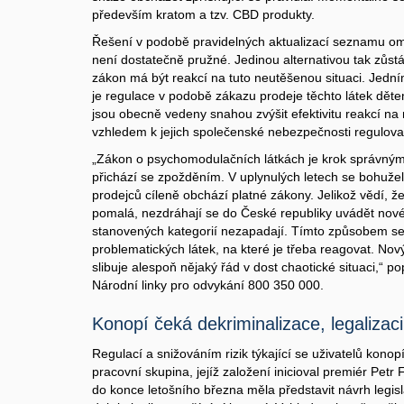
především kratom a tzv. CBD produkty.
Řešení v podobě pravidelných aktualizací seznamu o
není dostatečně pružné. Jedinou alternativou tak zůst
zákon má být reakcí na tuto neutěšenou situaci. Jedn
je regulace v podobě zákazu prodeje těchto látek dět
jsou obecně vedeny snahou zvýšit efektivitu reakcí na 
vzhledem k jejich společenské nebezpečnosti regulova
„Zákon o psychomodulačních látkách je krok správný
přichází se zpožděním. V uplynulých letech se bohužel
prodejců cíleně obchází platné zákony. Jelikož vědí,
pomalá, nezdráhají se do České republiky uvádět nové
stanovených kategorií nezapadají. Tímto způsobem se
problematických látek, na které je třeba reagovat. Nov
slibuje alespoň nějaký řád v dost chaotické situaci,“ p
Národní linky pro odvykání 800 350 000.
Konopí čeká dekriminalizace, legalizac
Regulací a snižováním rizik týkající se uživatelů kono
pracovní skupina, jejíž založení inicioval premiér Petr
do konce letošního března měla představit návrh legis