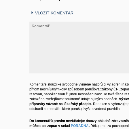
VLOŽIT KOMENTÁŘ
Komentáře slouží ke svobodné výměně názorů či vyjádření názo
přitom nesmí jakýmkoliv způsobem porušovat zákony ČR, zejm
rasovou, náboženskou či jinou nesnášenlivost. Je také třeba resp
zakázáno zveřejňovat soukromé údaje o jiných osobách.
Výslo
přípravky vázané na lékařský předpis.
Redakce si vyhrazuje 
odstranit komentáře, které porušují výše uvedená pravidla.
Do komentářů prosím nevkládejte dotazy ohledně zdravotního
můžete se zeptat v sekci
PORADNA
.
Děkujeme za pochopení