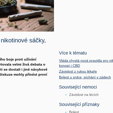
 nikotinové sáčky,
Více k tématu
ho boje proti užívání
Vláda chystá nová pravidla pro ni
tovala velmi živá debata o
konopí i CBD
 se dostali i jiné návykové
Závislost z rukou lékaře
 diskuze mohly přinést první
Bolest u srdce, píchání v zádech
Související nemoci
Závislost na lécích
Související příznaky
Bolest