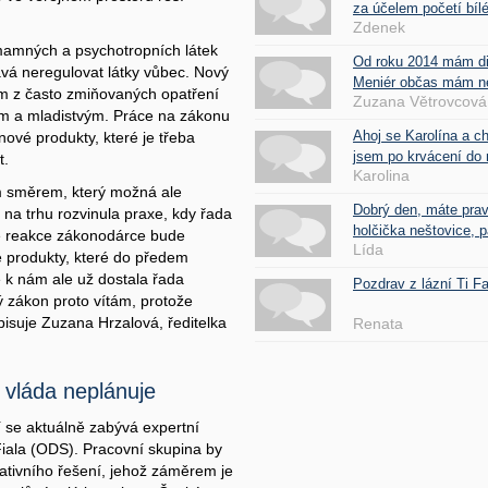
za účelem početí bílé
Zdenek
mamných a psychotropních látek
Od roku 2014 mám d
ává neregulovat látky vůbec. Nový
Meniér občas mám nes
ím z často zmiňovaných opatření
Zuzana Větrovcová
em a mladistvým. Práce na zákonu
Ahoj se Karolína a c
nové produkty, které je třeba
jsem po krvácení do 
t.
Karolina
m směrem, který možná ale
Dobrý den, máte pra
 na trhu rozvinula praxe, kdy řada
holčička neštovice, pa
 že reakce zákonodárce bude
Lída
 produkty, které do předem
 k nám ale už dostala řada
Pozdrav z lázní Ti 
ý zákon proto vítám, protože
opisuje Zuzana Hrzalová, ředitelka
Renata
i vláda neplánuje
pí se aktuálně zabývá expertní
 Fiala (ODS). Pracovní skupina by
lativního řešení, jehož záměrem je