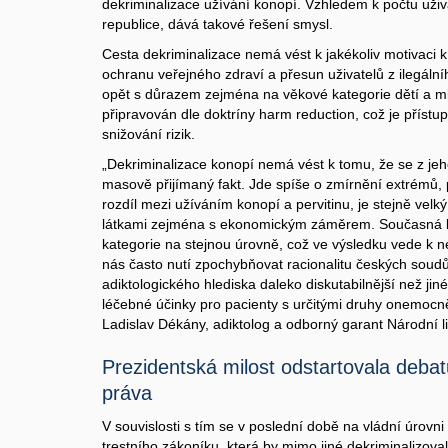
dekriminalizace užívání konopí. Vzhledem k počtu uživa
republice, dává takové řešení smysl.
Cesta dekriminalizace nemá vést k jakékoliv motivaci k
ochranu veřejného zdraví a přesun uživatelů z ilegálníh
opět s důrazem zejména na věkové kategorie dětí a ml
připravován dle doktríny harm reduction, což je přístu
snižování rizik.
„Dekriminalizace konopí nemá vést k tomu, že se z je
masově přijímaný fakt. Jde spíše o zmírnění extrémů, p
rozdíl mezi užíváním konopí a pervitinu, je stejně velký 
látkami zejména s ekonomickým záměrem. Současná legis
kategorie na stejnou úrovně, což ve výsledku vede k 
nás často nutí zpochybňovat racionalitu českých soudů.
adiktologického hlediska daleko diskutabilnější než jin
léčebné účinky pro pacienty s určitými druhy onemocně
Ladislav Dékány, adiktolog a odborný garant Národní 
Prezidentská milost odstartovala debat
práva
V souvislosti s tím se v poslední době na vládní úrovni 
trestního zákoníku, která by mimo jiné dekriminalizoval