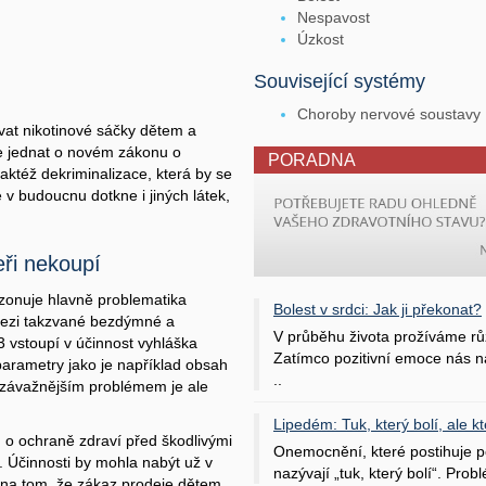
Nespavost
Úzkost
Související systémy
Choroby nervové soustavy
vat nikotinové sáčky dětem a
 jednat o novém zákonu o
PORADNA
ktéž dekriminalizace, která by se
 v budoucnu dotkne i jiných látek,
eři nekoupí
zonuje hlavně problematika
Bolest v srdci: Jak ji překonat?
 mezi takzvané bezdýmné a
V průběhu života prožíváme rů
3 vstoupí v účinnost vyhláška
Zatímco pozitivní emoce nás na
parametry jako je například obsah
..
 závažnějším problémem je ale
Lipedém: Tuk, který bolí, ale kt
 o ochraně zdraví před škodlivými
Onemocnění, které postihuje po
. Účinnosti by mohla nabýt už v
nazývají „tuk, který bolí“. Probl
e na tom, že zákaz prodeje dětem