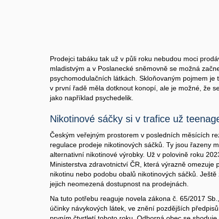
Prodejci tabáku tak už v půli roku nebudou moci prodá
mladistvým a v Poslanecké sněmovně se možná začne
psychomodulačních látkách. Skloňovaným pojmem je ta
v první řadě měla dotknout konopí, ale je možné, že se
jako například psychedelik.
Nikotinové sáčky si v trafice už teenag
Českým veřejným prostorem v posledních měsících re
regulace prodeje nikotinových sáčků. Ty jsou řazeny
alternativní nikotinové výrobky. Už v polovině roku 202
Ministerstva zdravotnictví ČR, která výrazně omezuje 
nikotinu nebo podobu obalů nikotinových sáčků. Ještě
jejich neomezená dostupnost na prodejnách.
Na tuto potřebu reaguje novela zákona č. 65/2017 Sb.,
účinky návykových látek, ve znění pozdějších předpisů
prvním čtvrtletí tohoto roku. Odborná obec se shoduj