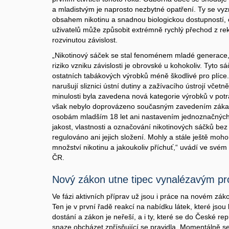
a mladistvým je naprosto nezbytné opatření. Ty se vy
obsahem nikotinu a snadnou biologickou dostupností,
uživatelů může způsobit extrémně rychlý přechod z rek
rozvinutou závislost.
„Nikotinový sáček se stal fenoménem mladé generace, 
riziko vzniku závislosti je obrovské u kohokoliv. Tyto s
ostatních tabákových výrobků méně škodlivé pro plíce
narušují sliznici ústní dutiny a zažívacího ústrojí včetn
minulosti byla zavedena nová kategorie výrobků v pot
však nebylo doprovázeno současným zavedením zákaz
osobám mladším 18 let ani nastavením jednoznačných
jakost, vlastnosti a označování nikotinových sáčků be
regulováno ani jejich složení. Mohly a stále ještě m
množství nikotinu a jakoukoliv příchuť,“ uvádí ve svém 
ČR.
Nový zákon utne tipec vynalézavým p
Ve fázi aktivních příprav už jsou i práce na novém zá
Ten je v první řadě reakcí na nabídku látek, které jso
dostání a zákon je neřeší, a i ty, které se do České re
snaze obcházet zpřísňující se pravidla. Momentálně se