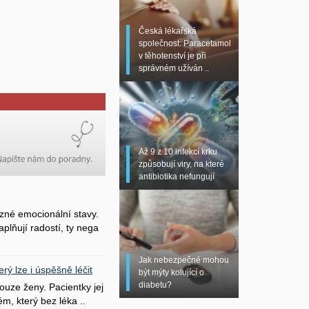
Česká lékařská
společnost: Paracetamol
v těhotenství je při
správném užíván ..
Až 9 z 10 infekcí krku
způsobují viry, na které
antibiotika nefungují
zné emocionální stavy.
plňují radostí, ty nega
Jak nebezpečné mohou
erý lze i úspěšně léčit
být mýty kolující o
diabetu?
uze ženy. Pacientky jej
ém, který bez léka ..