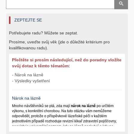
ZEPTEJTE SE
Potřebujete radu? Můžete se zeptat.
Prosíme, uveďte svůj věk (jde o důležité kritérium pro
kvalifikovanou radu).
Přečtěte si prosím následující, než do poradny vložíte
svůj dotaz k těmto tématům:
- Nárok na lázně
- Výsledky vyšetření
Nárok na lázně
Mnoho návštěvníků se ptá, zda mají
nárok na lázně
po určitém
výkonu, s konkrétní chorobou. Na tuto otázku vám nemůžeme
odpovědět, protože o příspěvkové lázeňské péči v každém
jednotlivém případě rozhoduje revizní lékař zdravotní pojišťovny,
neexistuje univerzální seznam, kdy se lázně poskytují a kdy ne.
Záleží na mnoha okolnostech (kuřáctví, inkontinence), funkčním