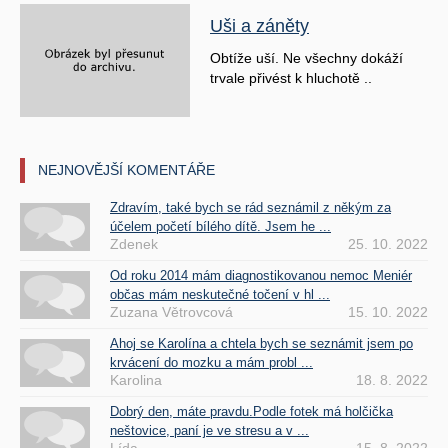
Uši a záněty
Obtíže uší. Ne všechny dokáží
trvale přivést k hluchotě ..
NEJNOVĚJŠÍ KOMENTÁŘE
Zdravím, také bych se rád seznámil z někým za
účelem početí bílého dítě. Jsem he ...
Zdenek
25. 10. 2022
Od roku 2014 mám diagnostikovanou nemoc Meniér
občas mám neskutečné točení v hl ...
Zuzana Větrovcová
15. 10. 2022
Ahoj se Karolína a chtela bych se seznámit jsem po
krvácení do mozku a mám probl ...
Karolina
18. 8. 2022
Dobrý den, máte pravdu.Podle fotek má holčička
neštovice, paní je ve stresu a v ...