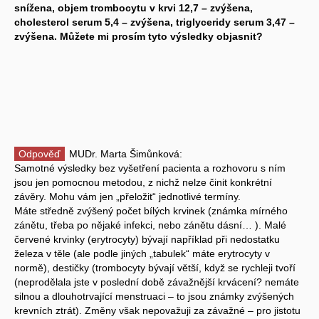
snížena, objem trombocytu v krvi 12,7 – zvýšena,
cholesterol serum 5,4 – zvýšena, triglyceridy serum 3,47 –
zvýšena. Můžete mi prosím tyto výsledky objasnit?
Odpověď
MUDr. Marta Šimůnková:
Samotné výsledky bez vyšetření pacienta a rozhovoru s ním
jsou jen pomocnou metodou, z nichž nelze činit konkrétní
závěry. Mohu vám jen „přeložit“ jednotlivé termíny.
Máte středně zvýšený počet bílých krvinek (známka mírného
zánětu, třeba po nějaké infekci, nebo zánětu dásní… ). Malé
červené krvinky (erytrocyty) bývají například při nedostatku
železa v těle (ale podle jiných „tabulek“ máte erytrocyty v
normě), destičky (trombocyty bývají větší, když se rychleji tvoří
(neprodělala jste v poslední době závažnější krvácení? nemáte
silnou a dlouhotrvající menstruaci – to jsou známky zvýšených
krevních ztrát). Změny však nepovažuji za závažné – pro jistotu