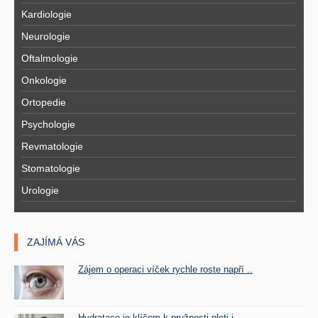
Kardiologie
Neurologie
Oftalmologie
Onkologie
Ortopedie
Psychologie
Revmatologie
Stomatologie
Urologie
ZAJÍMÁ VÁS
Zájem o operaci víček rychle roste napří ..
Hydratace je klíčem k pružnosti pleti i ..