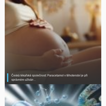
Česká lékařská společnost: Paracetamol v těhotenství je při
správném užíván ..