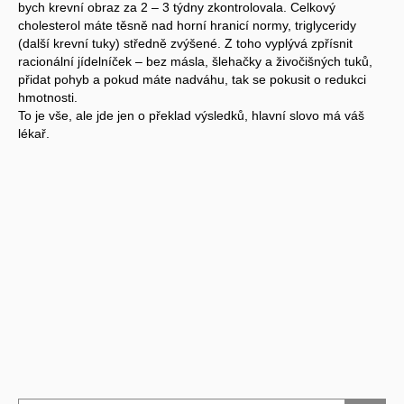
bych krevní obraz za 2 – 3 týdny zkontrolovala. Celkový
cholesterol máte těsně nad horní hranicí normy, triglyceridy
(další krevní tuky) středně zvýšené. Z toho vyplývá zpřísnit
racionální jídelníček – bez másla, šlehačky a živočišných tuků,
přidat pohyb a pokud máte nadváhu, tak se pokusit o redukci
hmotnosti.
To je vše, ale jde jen o překlad výsledků, hlavní slovo má váš
lékař.