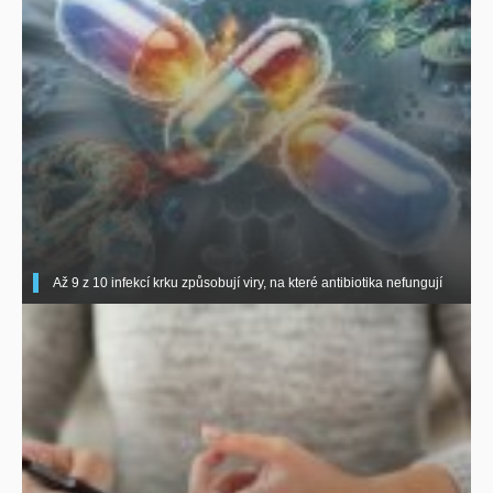
Až 9 z 10 infekcí krku způsobují viry, na které antibiotika nefungují