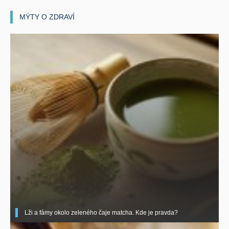
MÝTY O ZDRAVÍ
Lži a fámy okolo zeleného čaje matcha. Kde je pravda?