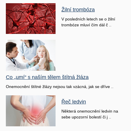
Žilní trombóza
V posledních letech se o žilní
trombóze mluví čím dál č ..
Co „umí“ s naším tělem štítná žláza
Onemocnění štítné žlázy nejsou tak vzácná, jak se dříve ..
Řeč ledvin
Některá onemocnění ledvin na
sebe upozorní bolestí či j ..