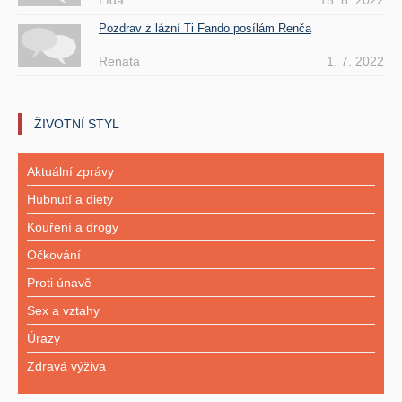
Lída
15. 8. 2022
Pozdrav z lázní Ti Fando posílám Renča
Renata
1. 7. 2022
ŽIVOTNÍ STYL
Aktuální zprávy
Hubnutí a diety
Kouření a drogy
Očkování
Proti únavě
Sex a vztahy
Úrazy
Zdravá výživa