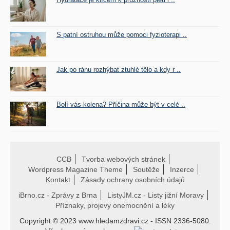
S patní ostruhou může pomoci fyzioterapi ..
Jak po ránu rozhýbat ztuhlé tělo a kdy r ..
Bolí vás kolena? Příčina může být v celé ..
CCB
Tvorba webových stránek
Wordpress Magazine Theme
Soutěže
Inzerce
Kontakt
Zásady ochrany osobních údajů
iBrno.cz - Zprávy z Brna
ListyJM.cz - Listy jižní Moravy
Příznaky, projevy onemocnění a léky
Copyright © 2023 www.hledamzdravi.cz - ISSN 2336-5080.