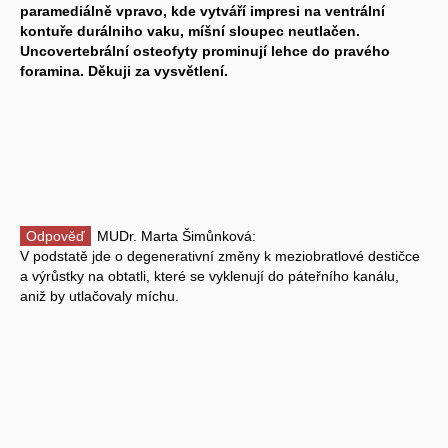
paramediálně vpravo, kde vytváří impresi na ventrální
kontuře durálniho vaku, míšní sloupec neutlačen.
Uncovertebrální osteofyty prominují lehce do pravého
foramina. Děkuji za vysvětlení.
Odpověď
MUDr. Marta Šimůnková:
V podstatě jde o degenerativní změny k meziobratlové destičce
a výrůstky na obtatli, které se vyklenují do páteřního kanálu,
aniž by utlačovaly míchu.