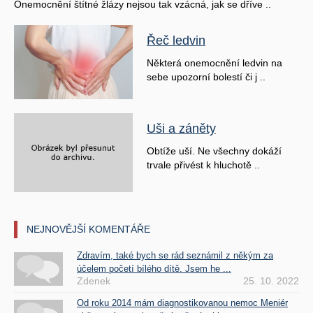
Onemocnění štítné žlázy nejsou tak vzácná, jak se dříve ..
Řeč ledvin
Některá onemocnění ledvin na
sebe upozorní bolestí či j ..
Uši a záněty
Obtíže uší. Ne všechny dokáží
trvale přivést k hluchotě ..
NEJNOVĚJŠÍ KOMENTÁŘE
Zdravím, také bych se rád seznámil z někým za
účelem početí bílého dítě. Jsem he ...
Zdenek
25. 10. 2022
Od roku 2014 mám diagnostikovanou nemoc Meniér