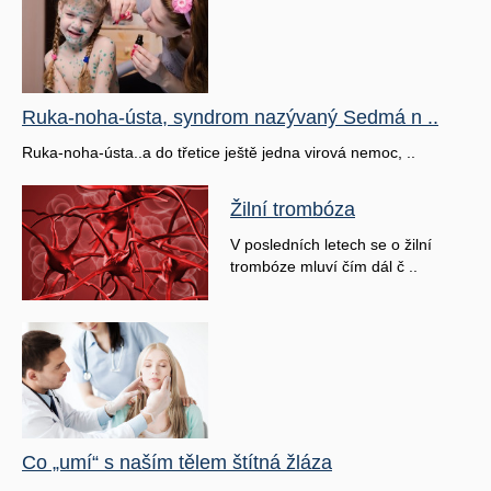
Ruka-noha-ústa, syndrom nazývaný Sedmá n ..
Ruka-noha-ústa..a do třetice ještě jedna virová nemoc, ..
Žilní trombóza
V posledních letech se o žilní
trombóze mluví čím dál č ..
Co „umí“ s naším tělem štítná žláza