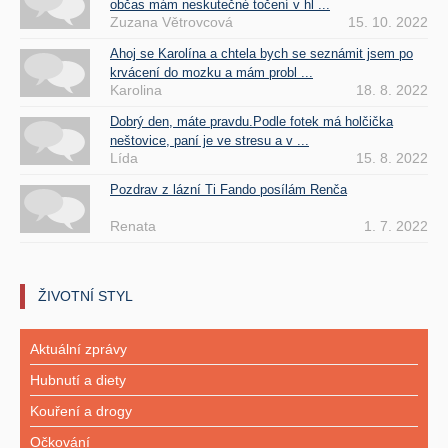
občas mám neskutečné točení v hl ...
Zuzana Větrovcová
15. 10. 2022
Ahoj se Karolína a chtela bych se seznámit jsem po
krvácení do mozku a mám probl ...
Karolina
18. 8. 2022
Dobrý den, máte pravdu.Podle fotek má holčička
neštovice, paní je ve stresu a v ...
Lída
15. 8. 2022
Pozdrav z lázní Ti Fando posílám Renča
Renata
1. 7. 2022
ŽIVOTNÍ STYL
Aktuální zprávy
Hubnutí a diety
Kouření a drogy
Očkování