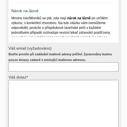
Nárok na lázně
Mnoho návštěvníků se ptá, zda mají
nárok na lázně
po určitém
výkonu, s konkrétní chorobou. Na tuto otázku vám nemůžeme
odpovědět, protože o příspěvkové lázeňské péči v každém
jednotlivém případě rozhoduje revizní lékař zdravotní pojišťovny,
neexistuje univerzální seznam, kdy se lázně poskytují a kdy ne.
Záleží na mnoha okolnostech (kuřáctví, inkontinence), funkčním
postižení pacienta a dalších zdravotních okolnostech.
Váš email (vyžadováno)
Buďte prosím při zadávání mailové adresy pečliví. Zpracovány budou
Požádejte svého ošetřujícího lékaře o návrh, který pak posoudí
příslušný revizní lékař. My vám spolehlivou odpověď dát
pouze dotazy zadané s existující mailovou adresou.
nemůžeme.
Váš dotaz*
Výsledky vyšetření
Přístrojová vyšetření (CT, rentgen, sono, magnetická rezonance a
další, stejně jako laboratorní testy (krevní obraz, imunologické
vyšetření, biochemické parametry a jiné) jsou pomocnými metodami
a bez znalosti klinického stavu nemají takřka žádnou výpovědní
hodnotu. Není v ničích silách na dálku bez vyšetření lékařem jen ze
závěrů přístrojových a laboratorních testů stanovit diagnózu. Se
svými dotazy na interpretaci výsledků se proto prosím obracejte na
své lékaře.