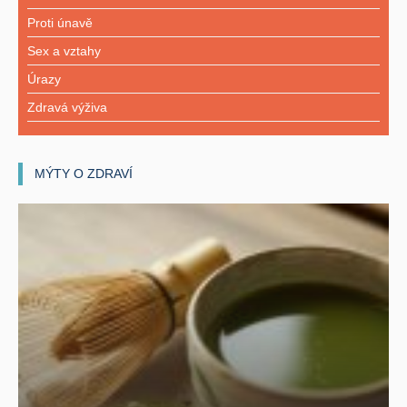
Proti únavě
Sex a vztahy
Úrazy
Zdravá výživa
MÝTY O ZDRAVÍ