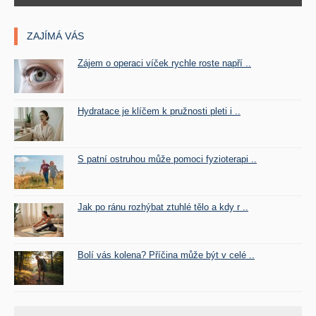
ZAJÍMÁ VÁS
Zájem o operaci víček rychle roste napří ..
Hydratace je klíčem k pružnosti pleti i ..
S patní ostruhou může pomoci fyzioterapi ..
Jak po ránu rozhýbat ztuhlé tělo a kdy r ..
Bolí vás kolena? Příčina může být v celé ..