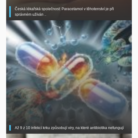
Česká lékařská společnost: Paracetamol v těhotenství je při
správném užíván ..
Až 9 z 10 infekcí krku způsobují viry, na které antibiotika nefungují