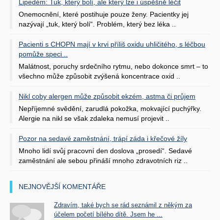
Lipedém: Tuk, který bolí, ale který lze i úspěšně léčit
Onemocnění, které postihuje pouze ženy. Pacientky jej
nazývají „tuk, který bolí“. Problém, který bez léka ..
Pacienti s CHOPN mají v krvi příliš oxidu uhličitého, s léčbou
pomůže speci ..
Malátnost, poruchy srdečního rytmu, nebo dokonce smrt – to
všechno může způsobit zvýšená koncentrace oxid ..
Nikl coby alergen může způsobit ekzém, astma či průjem
Nepříjemné svědění, zarudlá pokožka, mokvající puchýřky.
Alergie na nikl se však zdaleka nemusí projevit ..
Pozor na sedavé zaměstnání, trápí záda i křečové žíly
Mnoho lidí svůj pracovní den doslova „prosedí“. Sedavé
zaměstnání ale sebou přináší mnoho zdravotních riz ..
NEJNOVĚJŠÍ KOMENTÁŘE
Zdravím, také bych se rád seznámil z někým za
účelem početí bílého dítě. Jsem he ...