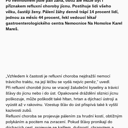
Po nevhodném jídle pálí žáha, obtíž ale může být i
příznakem refluxní choroby jícnu. Postihuje lidi všeho
věku, častěji ženy. Pálení žáhy denně trápí 14 procent lidí,
jednou za měsíc 44 procent, řekl vedoucí lékař
gastroenterologického centra Nemocnice Na Homolce Karel
Mareš.
„Vzhledem k častosti je refluxní choroba nejdražší nemocí
trávicího traktu, na její léčbu se vydá nejvíc peněz,“ uvedl.
Při refluxní chorobě jícnu se vracejí žaludeční kyseliny a trávicí
šťávy do jícnu nebo i do úst. Opakované dráždění sliznici jícnu
poškozuje, může poškodit také hltan, hrtan a dýchací ústrojí a
vyústit až v rakovinu. Vzestup šťáv do úst přispívá také k vyšší
kazivosti zubů.
Refluxní choroba se projevuje pálením za hrudní kostí, obtížným
polykáním a pocitem na zvracení. Pokud šťávy pronikají do
dýchacích cest, projevuje se kašlem, dušností, chrapotem a