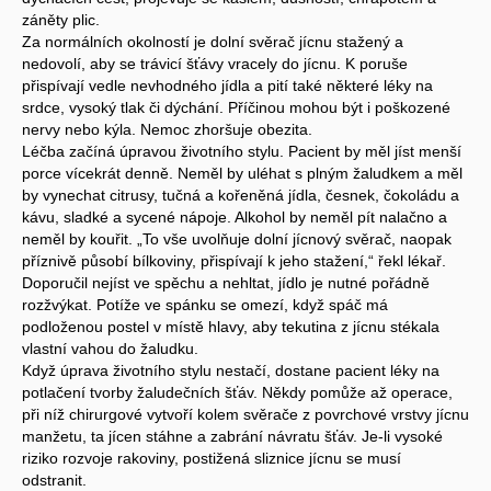
záněty plic.
Za normálních okolností je dolní svěrač jícnu stažený a
nedovolí, aby se trávicí šťávy vracely do jícnu. K poruše
přispívají vedle nevhodného jídla a pití také některé léky na
srdce, vysoký tlak či dýchání. Příčinou mohou být i poškozené
nervy nebo kýla. Nemoc zhoršuje obezita.
Léčba začíná úpravou životního stylu. Pacient by měl jíst menší
porce vícekrát denně. Neměl by uléhat s plným žaludkem a měl
by vynechat citrusy, tučná a kořeněná jídla, česnek, čokoládu a
kávu, sladké a sycené nápoje. Alkohol by neměl pít nalačno a
neměl by kouřit. „To vše uvolňuje dolní jícnový svěrač, naopak
příznivě působí bílkoviny, přispívají k jeho stažení,“ řekl lékař.
Doporučil nejíst ve spěchu a nehltat, jídlo je nutné pořádně
rozžvýkat. Potíže ve spánku se omezí, když spáč má
podloženou postel v místě hlavy, aby tekutina z jícnu stékala
vlastní vahou do žaludku.
Když úprava životního stylu nestačí, dostane pacient léky na
potlačení tvorby žaludečních šťáv. Někdy pomůže až operace,
při níž chirurgové vytvoří kolem svěrače z povrchové vrstvy jícnu
manžetu, ta jícen stáhne a zabrání návratu šťáv. Je-li vysoké
riziko rozvoje rakoviny, postižená sliznice jícnu se musí
odstranit.