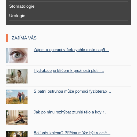
Stomatologie
Urologie
ZAJÍMÁ VÁS
Zájem o operaci víček rychle roste napří ..
Hydratace je klíčem k pružnosti pleti i ..
S patní ostruhou může pomoci fyzioterapi ..
Jak po ránu rozhýbat ztuhlé tělo a kdy r ..
Bolí vás kolena? Příčina může být v celé ..