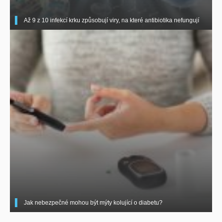
Až 9 z 10 infekcí krku způsobují viry, na které antibiotika nefungují
Jak nebezpečné mohou být mýty kolující o diabetu?