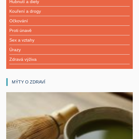
Hubnutí a diety
Kouření a drogy
Očkování
Proti únavě
Sex a vztahy
Úrazy
Zdravá výživa
MÝTY O ZDRAVÍ