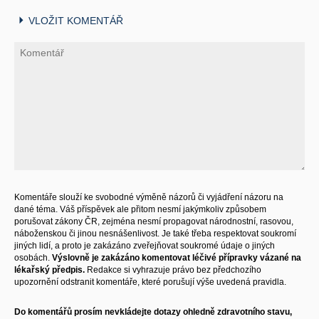
VLOŽIT KOMENTÁŘ
Komentáře slouží ke svobodné výměně názorů či vyjádření názoru na
dané téma. Váš příspěvek ale přitom nesmí jakýmkoliv způsobem
porušovat zákony ČR, zejména nesmí propagovat národnostní, rasovou,
náboženskou či jinou nesnášenlivost. Je také třeba respektovat soukromí
jiných lidí, a proto je zakázáno zveřejňovat soukromé údaje o jiných
osobách.
Výslovně je zakázáno komentovat léčivé přípravky vázané na
lékařský předpis.
Redakce si vyhrazuje právo bez předchozího
upozornění odstranit komentáře, které porušují výše uvedená pravidla.
Do komentářů prosím nevkládejte dotazy ohledně zdravotního stavu,