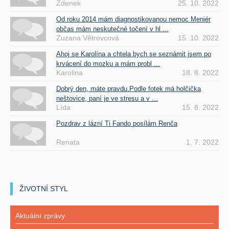
Zdenek
25. 10. 2022
Od roku 2014 mám diagnostikovanou nemoc Meniér
občas mám neskutečné točení v hl ...
Zuzana Větrovcová
15. 10. 2022
Ahoj se Karolína a chtela bych se seznámit jsem po
krvácení do mozku a mám probl ...
Karolina
18. 8. 2022
Dobrý den, máte pravdu.Podle fotek má holčička
neštovice, paní je ve stresu a v ...
Lída
15. 8. 2022
Pozdrav z lázní Ti Fando posílám Renča
Renata
1. 7. 2022
ŽIVOTNÍ STYL
Aktuální zprávy