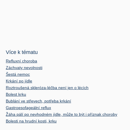
Více k tématu
Refluxní choroba
Záchvaty nevolnosti
Šestá nemoc
Krkání po jídle
Roztroušená skleróza-léčba není jen o lécích
Bolest krku
Bublání ve střevech, potřeba krkání
Gastroesofageální reflux
Žáha pálí po nevhodném jídle, může to být i příznak choroby
Bolesti na hrudní kosti, krku