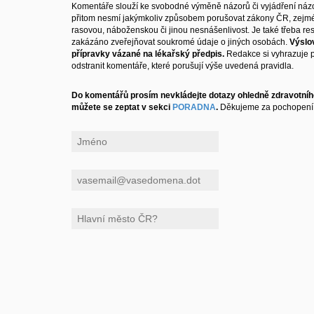
Komentáře slouží ke svobodné výměně názorů či vyjádření názo
přitom nesmí jakýmkoliv způsobem porušovat zákony ČR, zejm
rasovou, náboženskou či jinou nesnášenlivost. Je také třeba resp
zakázáno zveřejňovat soukromé údaje o jiných osobách.
Výslo
přípravky vázané na lékařský předpis.
Redakce si vyhrazuje 
odstranit komentáře, které porušují výše uvedená pravidla.
Do komentářů prosím nevkládejte dotazy ohledně zdravotního
můžete se zeptat v sekci
PORADNA
.
Děkujeme za pochopení