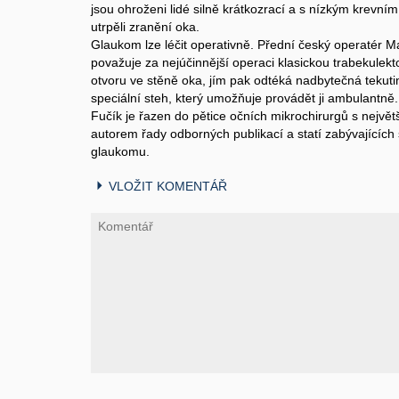
jsou ohroženi lidé silně krátkozrací a s nízkým krevním 
utrpěli zranění oka.
Glaukom lze léčit operativně. Přední český operatér Ma
považuje za nejúčinnější operaci klasickou trabekulektom
otvoru ve stěně oka, jím pak odtéká nadbytečná tekutin
speciální steh, který umožňuje provádět ji ambulantně.
Fučík je řazen do pětice očních mikrochirurgů s nejvě
autorem řady odborných publikací a statí zabývajících
glaukomu.
VLOŽIT KOMENTÁŘ