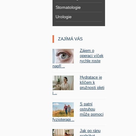
Stomatologie
Urologie
ZAJÍMÁ VÁS
Zájem o
operaci víček
rychle roste
napří ..
Hydratace je
klíčem k
pružnosti pleti
i ..
S patní
ostruhou
může pomoci
fyzioterapi ..
Jak po ránu
rozhýbat