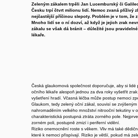
Zeleným zákalem trpěli Jan Lucemburský či Galileo 
Česku trpí čtvrt milionu lidí. Nemoc zvaná plíživý 
nejčastější příčinou slepoty. Problém je v tom, že
Mnoho lidí se o ní dozví, až když je jejich zrak ne
zákalu se však dá bránit – důležité jsou pravideln
lékaře.
Česká glaukomová společnost doporučuje, aby si lidé p
očního lékaře alespoň jednou za dva roky vyšetřit zrak.
vyšetření hradí. Včasná léčba může postup nemoci zpo
Glaukom, tedy zelený oční zákal, souvisí se zvýšeným 
nahromaděním velkého množství nitrooční tekutiny v o
charakteristická postupná ztráta zorného pole. Nejprve
zorném poli, postupně zmizí i periferní vidění.
Riziko onemocnění roste s věkem. Vliv má také dědičnos
které k nemoci přispívají. Riziko je větší, pokud má ze