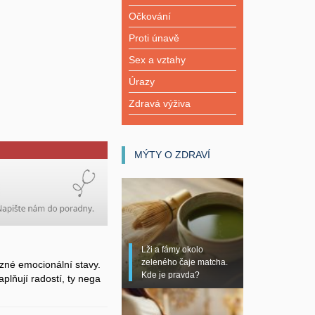
Očkování
Proti únavě
Sex a vztahy
Úrazy
Zdravá výživa
MÝTY O ZDRAVÍ
Lži a fámy okolo
zeleného čaje matcha.
zné emocionální stavy.
Kde je pravda?
plňují radostí, ty nega