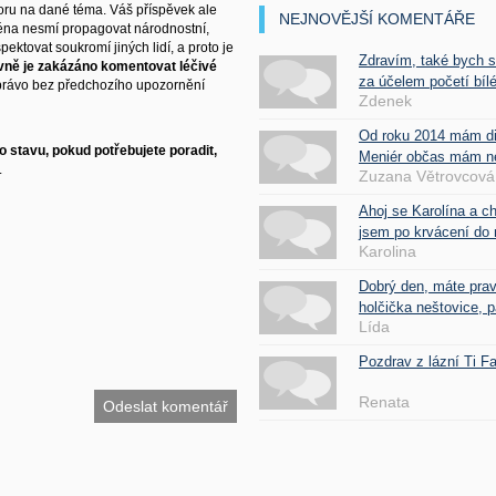
ru na dané téma. Váš příspěvek ale
NEJNOVĚJŠÍ KOMENTÁŘE
éna nesmí propagovat národnostní,
ektovat soukromí jiných lidí, a proto je
Zdravím, také bych 
vně je zakázáno komentovat léčivé
za účelem početí bílé
právo bez předchozího upozornění
Zdenek
Od roku 2014 mám d
 stavu, pokud potřebujete poradit,
Meniér občas mám nes
.
Zuzana Větrovcová
Ahoj se Karolína a c
jsem po krvácení do 
Karolina
Dobrý den, máte pra
holčička neštovice, pa
Lída
Pozdrav z lázní Ti 
Renata