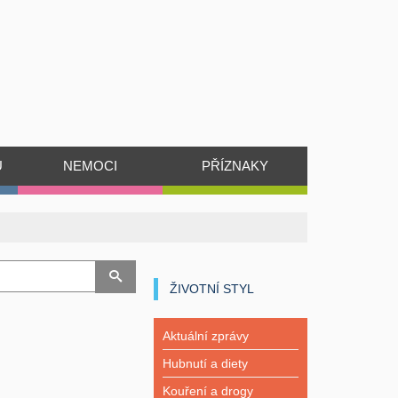
Ů
NEMOCI
PŘÍZNAKY
ŽIVOTNÍ STYL
Aktuální zprávy
Hubnutí a diety
Kouření a drogy