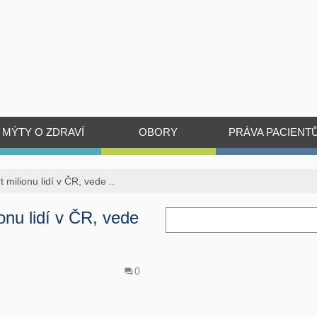
MÝTY O ZDRAVÍ
OBORY
PRÁVA PACIENT
 milionu lidí v ČR, vede ..
onu lidí v ČR, vede
0