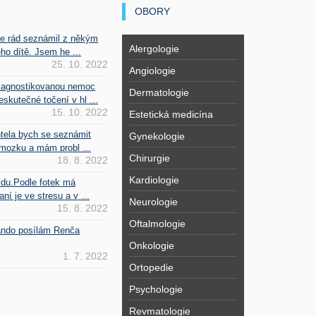
OBORY
se rád seznámil z někým
Alergologie
ho dítě. Jsem he ...
25. 10. 2022
Angiologie
iagnostikovanou nemoc
Dermatologie
kutečné točení v hl ...
15. 10. 2022
Estetická medicína
htela bych se seznámit
Gynekologie
mozku a mám probl ...
Chirurgie
18. 8. 2022
Kardiologie
vdu.Podle fotek má
ní je ve stresu a v ...
Neurologie
15. 8. 2022
Oftalmologie
Fando posílám Renča
Onkologie
1. 7. 2022
Ortopedie
Psychologie
Revmatologie