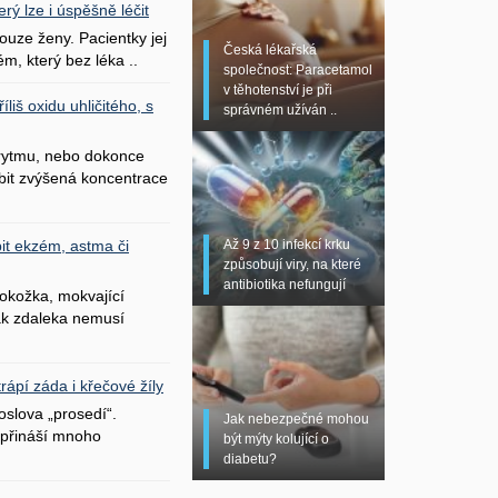
erý lze i úspěšně léčit
uze ženy. Pacientky jej
Česká lékařská
ém, který bez léka ..
společnost: Paracetamol
v těhotenství je při
liš oxidu uhličitého, s
správném užíván ..
 rytmu, nebo dokonce
bit zvýšená koncentrace
Až 9 z 10 infekcí krku
it ekzém, astma či
způsobují viry, na které
antibiotika nefungují
okožka, mokvající
šak zdaleka nemusí
ápí záda i křečové žíly
oslova „prosedí“.
Jak nebezpečné mohou
přináší mnoho
být mýty kolující o
diabetu?