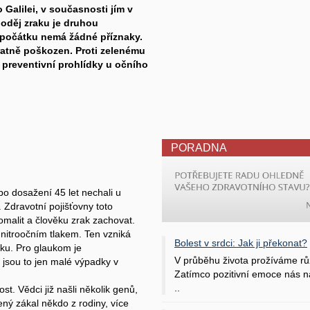
Galilei, v současnosti jím v
zloděj zraku je druhou
 zpočátku nemá žádné příznaky.
vratně poškozen. Proti zelenému
é preventivní prohlídky u očního
PORADNA
o dosažení 45 let nechali u
 Zdravotní pojišťovny toto
malit a člověku zrak zachovat.
nitroočním tlakem. Ten vzniká
Bolest v srdci: Jak ji překonat?
ku. Pro glaukom je
V průběhu života prožíváme rů
 jsou to jen malé výpadky v
Zatímco pozitivní emoce nás na
..
t. Vědci již našli několik genů,
lený zákal někdo z rodiny, více