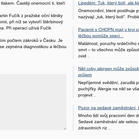
Lipedém: Tuk, který bolí, ale kt
tlakem. Častěji onemocní ti, kteří
Onemocnění, které postihuje po
rtin Fučík z pražské oční kliniky
nazývají „tuk, který bolí“. Probl
ii, při níž se vytvoří štěrbinový
a. Při operaci užívá Fučík
Pacienti s CHOPN mají v krvi pří
léčbou pomůže speci ..
tším počtem zákroků v Česku. Je
Malátnost, poruchy srdečního
 se zejména diagnostikou a léčbou
smrt – to všechno může způso
oxid ..
Nikl coby alergen může způsob
průjem
Nepříjemné svědění, zarudlá p
puchýřky. Alergie na nikl se v
projevit ..
Pozor na sedavé zaměstnání, tr
Mnoho lidí svůj pracovní den d
Sedavé zaměstnání ale sebou 
zdravotních riz ..