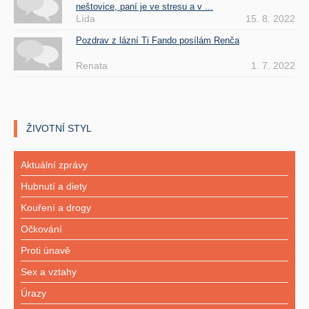
neštovice, paní je ve stresu a v ...
Lída
15. 8. 2022
Pozdrav z lázní Ti Fando posílám Renča
Renata
1. 7. 2022
ŽIVOTNÍ STYL
Aktuální zprávy
Hubnutí a diety
Kouření a drogy
Očkování
Proti únavě
Sex a vztahy
Úrazy