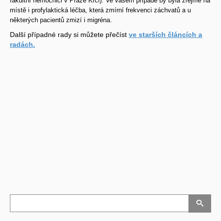
fakultní nemocnici v Praze Krči). Ve vašem případě by byla zřejmě na
místě i profylaktická léčba, která zmírní frekvenci záchvatů a u
některých pacientů zmizí i migréna.
Další případné rady si můžete přečíst
ve starších článcích a
radách.