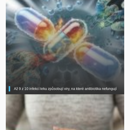
Až 9 z 10 infekcí krku způsobují viry, na které antibiotika nefungují