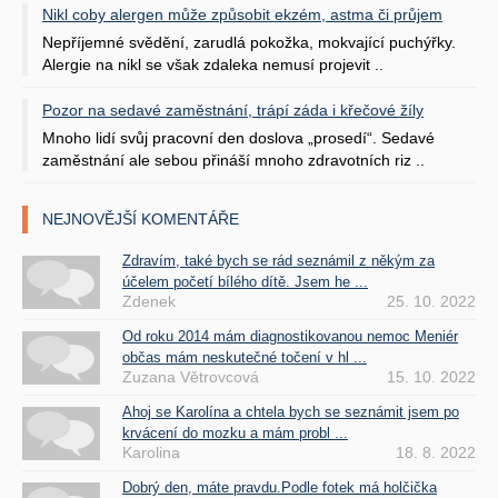
Nikl coby alergen může způsobit ekzém, astma či průjem
Nepříjemné svědění, zarudlá pokožka, mokvající puchýřky.
Alergie na nikl se však zdaleka nemusí projevit ..
Pozor na sedavé zaměstnání, trápí záda i křečové žíly
Mnoho lidí svůj pracovní den doslova „prosedí“. Sedavé
zaměstnání ale sebou přináší mnoho zdravotních riz ..
NEJNOVĚJŠÍ KOMENTÁŘE
Zdravím, také bych se rád seznámil z někým za
účelem početí bílého dítě. Jsem he ...
Zdenek
25. 10. 2022
Od roku 2014 mám diagnostikovanou nemoc Meniér
občas mám neskutečné točení v hl ...
Zuzana Větrovcová
15. 10. 2022
Ahoj se Karolína a chtela bych se seznámit jsem po
krvácení do mozku a mám probl ...
Karolina
18. 8. 2022
Dobrý den, máte pravdu.Podle fotek má holčička