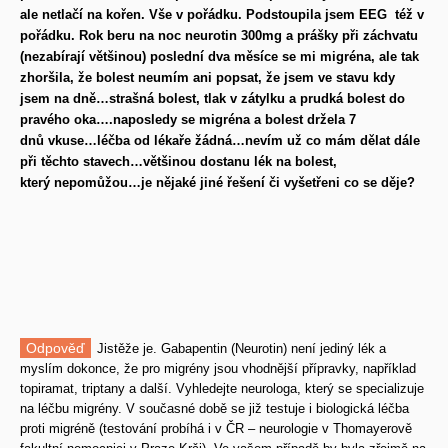
ale netlačí na kořen. Vše v pořádku. Podstoupila jsem EEG též v
pořádku. Rok beru na noc neurotin 300mg a prášky při záchvatu
(nezabírají
většinou) poslední dva měsíce se mi migréna, ale tak
zhoršila, že bolest neumím ani popsat, že jsem ve stavu kdy
jsem na dně…strašná bolest, tlak v zátylku a prudká bolest do
pravého oka….naposledy se migréna a bolest držela 7
dnů vkuse…léčba od lékaře žádná…nevím už co mám dělat dále
při těchto stavech…většinou dostanu lék na bolest,
který nepomůžou…je nějaké jiné řešení či vyšetřeni co se děje?
Odpověď
Jistěže je. Gabapentin (Neurotin) není jediný lék a
myslím dokonce, že pro migrény jsou vhodnější přípravky, například
topiramat, triptany a další. Vyhledejte neurologa, který se specializuje
na léčbu migrény. V současné době se již testuje i biologická léčba
proti migréně (testování probíhá i v ČR – neurologie v Thomayerově