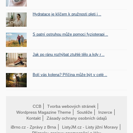
Hydratace je klíčem k pružnosti pleti i ..
S patní ostruhou může pomoci fyzioterapi ..
Jak po ránu rozhýbat ztuhlé tělo a kdy r ..
Bolí vás kolena? Příčina může být v celé ..
CCB
Tvorba webových stránek
Wordpress Magazine Theme
Soutěže
Inzerce
Kontakt
Zásady ochrany osobních údajů
iBrno.cz - Zprávy z Brna
ListyJM.cz - Listy jižní Moravy