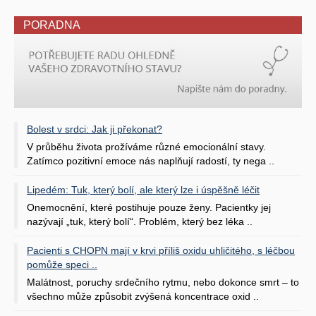
PORADNA
Bolest v srdci: Jak ji překonat?
V průběhu života prožíváme různé emocionální stavy.
Zatímco pozitivní emoce nás naplňují radostí, ty nega ..
Lipedém: Tuk, který bolí, ale který lze i úspěšně léčit
Onemocnění, které postihuje pouze ženy. Pacientky jej
nazývají „tuk, který bolí“. Problém, který bez léka ..
Pacienti s CHOPN mají v krvi příliš oxidu uhličitého, s léčbou
pomůže speci ..
Malátnost, poruchy srdečního rytmu, nebo dokonce smrt – to
všechno může způsobit zvýšená koncentrace oxid ..