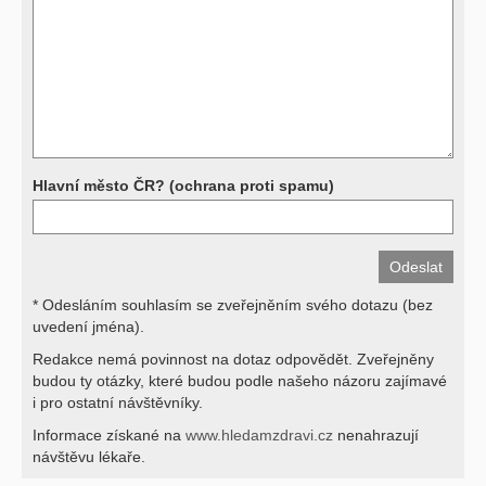
a bez znalosti klinického stavu nemají takřka žádnou výpovědní
hodnotu. Není v ničích silách na dálku bez vyšetření lékařem jen ze
závěrů přístrojových a laboratorních testů stanovit diagnózu. Se
svými dotazy na interpretaci výsledků se proto prosím obracejte na
své lékaře.
Děkujeme za pochopení
Hlavní město ČR? (ochrana proti spamu)
* Odesláním souhlasím se zveřejněním svého dotazu (bez
uvedení jména).
Redakce nemá povinnost na dotaz odpovědět. Zveřejněny
budou ty otázky, které budou podle našeho názoru zajímavé
i pro ostatní návštěvníky.
Informace získané na
www.hledamzdravi.cz
nenahrazují
návštěvu lékaře.