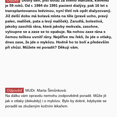
Otázka
Dobrý den, píši dotaz za svého manžela, kterému
je 59 roků. Od r. 1984 do 1991 pacient dialýzy, pak 16 let s
transplantovanou ledvinou, nyní třetí rok opět dialyzovaný.
Již delší dobu má bolavá místa na těle (pravé ucho, pravý
palec, malíček, pata a levý malíček). Zarudlá, bolestivá,
jakoby zaschlá rána, která jakoby mokvala, zaschne,
vyloupne se a zase se to opakuje. Na nohou zase rána s
černou tečkou uvnitř rány. Nejdříve mu řekli, že jde o otlaky,
dnes zase, že jde o mykózu. Hodně ho to bolí a především
při chůzi. Můžete mi poradit? Děkuji vám.
Odpověď
MUDr. Marta Šimůnková:
Na dálku vám opravdu nemohu zodpovědně poradit. Může jít
jak o otlaky (dekubity) i o mykózu. Bylo by dobré, kdybyste se
poradili se zkušeným kožním lékařem.