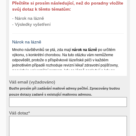
Přečtěte si prosím následující, než do poradny vložíte
svůj dotaz k těmto tématům:
- Nárok na lázně
- Výsledky vyšetření
Nárok na lázně
Mnoho návštěvníků se ptá, zda mají
nárok na lázně
po určitém
výkonu, s konkrétní chorobou. Na tuto otázku vám nemůžeme
odpovědět, protože o příspěvkové lázeňské péči v každém
jednotlivém případě rozhoduje revizní lékař zdravotní pojišťovny,
neexistuje univerzální seznam, kdy se lázně poskytují a kdy ne.
Záleží na mnoha okolnostech (kuřáctví, inkontinence), funkčním
postižení pacienta a dalších zdravotních okolnostech.
Váš email (vyžadováno)
Buďte prosím při zadávání mailové adresy pečliví. Zpracovány budou
Požádejte svého ošetřujícího lékaře o návrh, který pak posoudí
příslušný revizní lékař. My vám spolehlivou odpověď dát
pouze dotazy zadané s existující mailovou adresou.
nemůžeme.
Váš dotaz*
Výsledky vyšetření
Přístrojová vyšetření (CT, rentgen, sono, magnetická rezonance a
další, stejně jako laboratorní testy (krevní obraz, imunologické
vyšetření, biochemické parametry a jiné) jsou pomocnými metodami