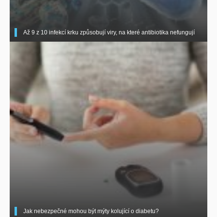
Až 9 z 10 infekcí krku způsobují viry, na které antibiotika nefungují
Jak nebezpečné mohou být mýty kolující o diabetu?