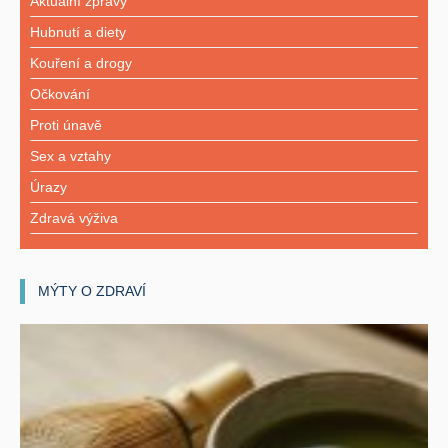
Aktuální zprávy
Hubnutí a diety
Kouření a drogy
Očkování
Proti únavě
Sex a vztahy
Úrazy
Zdravá výživa
MÝTY O ZDRAVÍ