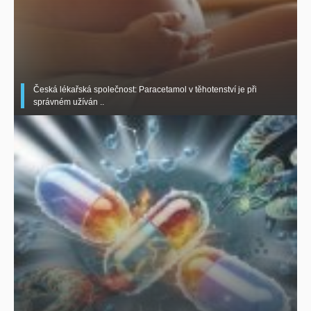
Česká lékařská společnost: Paracetamol v těhotenství je při
správném užíván ..