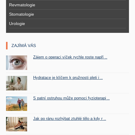
Revmatologie
Stomatologie
Urologie
ZAJÍMÁ VÁS
Zájem o operaci víček rychle roste napří ..
Hydratace je klíčem k pružnosti pleti i ..
S patní ostruhou může pomoci fyzioterapi ..
Jak po ránu rozhýbat ztuhlé tělo a kdy r ..