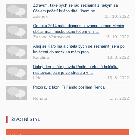
Zdravím, také bych se rád seznámil z někým za
účelem početí bílého dítě. Jsem he ...
Zdenek
25. 10. 2022
Od roku 2014 mám diagnostikovanou nemoc Meniér
občas mám neskutečné točení v hl ...
Zuzana Větrovcová
15. 10. 2022
Ahoj se Karolína a chtela bych se seznámit jsem po
krvácení do mozku a mám probl ...
Karolina
18. 8. 2022
Dobrý den, máte pravdu.Podle fotek má holčička
neštovice, paní je ve stresu a v ...
Lída
15. 8. 2022
Pozdrav z lázní Ti Fando posílám Renča
Renata
1. 7. 2022
ŽIVOTNÍ STYL