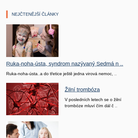
NEJČTENĚJŠÍ ČLÁNKY
Ruka-noha-ústa, syndrom nazývaný Sedmá n ..
Ruka-noha-ústa..a do třetice ještě jedna virová nemoc, ..
Žilní trombóza
V posledních letech se o žilní
trombóze mluví čím dál č ..