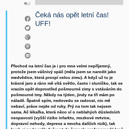
2
Čeká nás opět letní čas!
UFF!
Přechod na letní čas je i pro mne velmi nepříjemný,
protože jsem vášnivý spáč (měla jsem se narodit jako
medvědice, která prospí celou zimu). A když už tu je
krásné jaro a ráno mě vítá světlo, často i sluníčko, tak se
vracím opět doprostřed pošmourné zimy s vstáváním do
pošmourné tmy. Někdy na týden, jindy na tři mám po
náladě. Špatně spím, nedovedu se radovat, nic mě
nebaví, práce nejde od ruky. Prý na tom tak nejsem
sama. Ač lékařka, která něco ví o neblahých důsledcích
nespavosti (vyšší riziko infarktu, mozkové mrtvice,
dopravní nehody, deprese a mnoha dalších rizik), tak