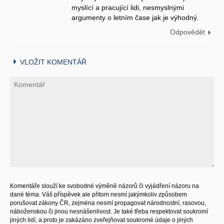
myslící a pracující lidi, nesmyslnými
argumenty o letním čase jak je výhodný.
Odpovědět
VLOŽIT KOMENTÁŘ
Komentáře slouží ke svobodné výměně názorů či vyjádření názoru na
dané téma. Váš příspěvek ale přitom nesmí jakýmkoliv způsobem
porušovat zákony ČR, zejména nesmí propagovat národnostní, rasovou,
náboženskou či jinou nesnášenlivost. Je také třeba respektovat soukromí
jiných lidí, a proto je zakázáno zveřejňovat soukromé údaje o jiných