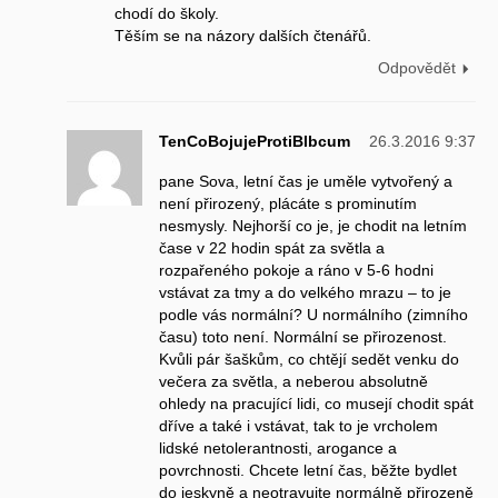
chodí do školy.
Těším se na názory dalších čtenářů.
Odpovědět
TenCoBojujeProtiBlbcum
26.3.2016 9:37
pane Sova, letní čas je uměle vytvořený a
není přirozený, plácáte s prominutím
nesmysly. Nejhorší co je, je chodit na letním
čase v 22 hodin spát za světla a
rozpařeného pokoje a ráno v 5-6 hodni
vstávat za tmy a do velkého mrazu – to je
podle vás normální? U normálního (zimního
času) toto není. Normální se přirozenost.
Kvůli pár šaškům, co chtějí sedět venku do
večera za světla, a neberou absolutně
ohledy na pracující lidi, co musejí chodit spát
dříve a také i vstávat, tak to je vrcholem
lidské netolerantnosti, arogance a
povrchnosti. Chcete letní čas, běžte bydlet
do jeskyně a neotravujte normálně přirozeně