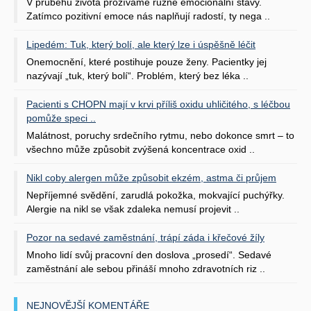
V průběhu života prožíváme různé emocionální stavy.
Zatímco pozitivní emoce nás naplňují radostí, ty nega ..
Lipedém: Tuk, který bolí, ale který lze i úspěšně léčit
Onemocnění, které postihuje pouze ženy. Pacientky jej
nazývají „tuk, který bolí“. Problém, který bez léka ..
Pacienti s CHOPN mají v krvi příliš oxidu uhličitého, s léčbou
pomůže speci ..
Malátnost, poruchy srdečního rytmu, nebo dokonce smrt – to
všechno může způsobit zvýšená koncentrace oxid ..
Nikl coby alergen může způsobit ekzém, astma či průjem
Nepříjemné svědění, zarudlá pokožka, mokvající puchýřky.
Alergie na nikl se však zdaleka nemusí projevit ..
Pozor na sedavé zaměstnání, trápí záda i křečové žíly
Mnoho lidí svůj pracovní den doslova „prosedí“. Sedavé
zaměstnání ale sebou přináší mnoho zdravotních riz ..
NEJNOVĚJŠÍ KOMENTÁŘE