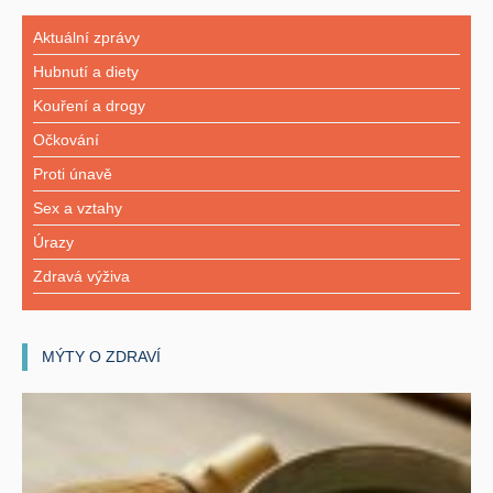
Aktuální zprávy
Hubnutí a diety
Kouření a drogy
Očkování
Proti únavě
Sex a vztahy
Úrazy
Zdravá výživa
MÝTY O ZDRAVÍ