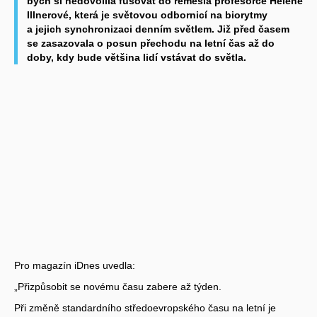
bych si nedovolila fušovat do řemesla profesorce Heleně
Illnerové, která je světovou odbornicí na biorytmy
a jejich synchronizaci denním světlem. Již před časem
se zasazovala o posun přechodu na letní čas až do
doby, kdy bude většina lidí vstávat do světla.
Pro magazín iDnes uvedla:
„Přizpůsobit se novému času zabere až týden.
Při změně standardního středoevropského času na letní je