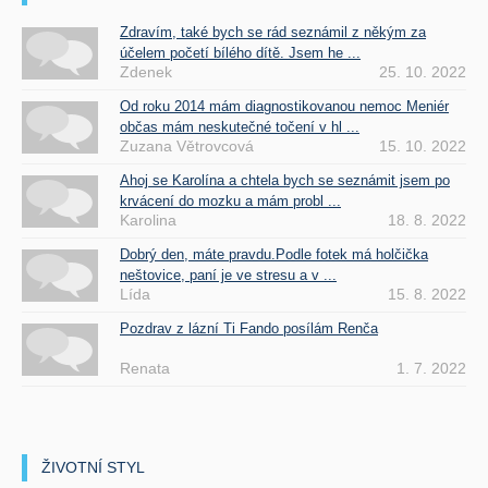
Zdravím, také bych se rád seznámil z někým za
účelem početí bílého dítě. Jsem he ...
Zdenek
25. 10. 2022
Od roku 2014 mám diagnostikovanou nemoc Meniér
občas mám neskutečné točení v hl ...
Zuzana Větrovcová
15. 10. 2022
Ahoj se Karolína a chtela bych se seznámit jsem po
krvácení do mozku a mám probl ...
Karolina
18. 8. 2022
Dobrý den, máte pravdu.Podle fotek má holčička
neštovice, paní je ve stresu a v ...
Lída
15. 8. 2022
Pozdrav z lázní Ti Fando posílám Renča
Renata
1. 7. 2022
ŽIVOTNÍ STYL