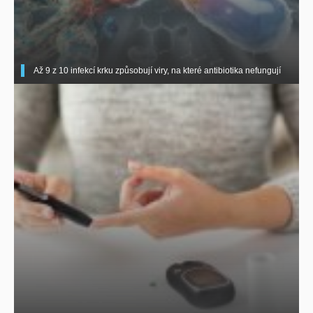
Až 9 z 10 infekcí krku způsobují viry, na které antibiotika nefungují