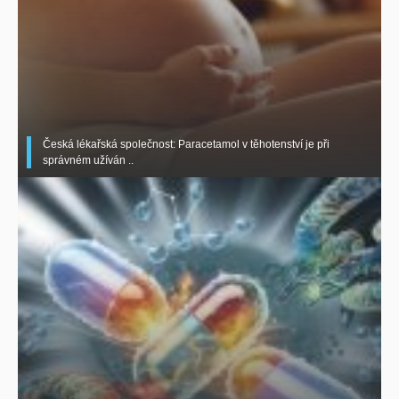
Česká lékařská společnost: Paracetamol v těhotenství je při
správném užíván ..