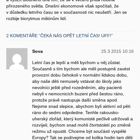
přirozeného světla. Dnešní ekonomové však spočítali, že
v důsledku letního času se v současnosti nic neušetří. Jen se
rozbije biorytmus miliónům lidí.
2 KOMENTÁŘE “ČEKÁ NÁS OPĚT LETNÍ ČAS! UFF!”
Sova
25.3.2015 10:16
Letní čas je lepší a měli bychom u něj zůstat.
Současně s tím bychom ale měli postupně zavést
provozní dobu čehokoli v normální lidskou dobu,
aby naše děti nemusely vstávat do školy jako
nevolníci ještě před rozedněním, aby pacienti
nebyli v nemocnicích buzeni před šestou ráno,
protože právě nastupuje další směna apod.
Nejsme snad slepice, abychom byli aktivní od pěti
ráno do sedmi odpoledne. Tenhle rakousko-
uherský zlořád, který komunisté pečlivě udržovali a
rozvíjeli, bychom snad mohli čtvrtstoletí po změně
režimu už opustit. Chceme být součástí vyspělé
Evropy? Tak se podívejme od kolika hodin tam děti