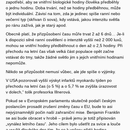
zapotřebí, aby se vnitřrní biologické hodiny člověka předběhly
o jednu hodinu. Doba trvání, než se hodiny předběhnou, může
být individuální. Závisí na tom, zda je jedinec spíše ranní nebo
večerní typ (skřivan či sova), kdy vstává, jakou intenzitu světla
po ránu zažívá, jak je starý apod.
Obecně platí, že přizpůsobení času můře trvat 2 až 6 dnů… Je-li
k dispozici silné ranní osvětlení o intenzitě vyšší než 2 000 luxů,
mohou se vnitřní hodiny předběhnout o den až o 2,5 hodiny. Při
přechodu na letní čas však velká část populace opět začne
vstávat do tmy, takže žádné světlo jim s jejich vnitřními hodinami
nepomůže.
Někdo se přizpůsobit nemusí vůbec, ale jde spíše o výjimky.
V USA pozorovali vyšší výskyt infarktů myokardu týden po
přechodu na letní čas (o 5 %) a o 5,7 % se zvýšila úrazovost
v dolech,“ tolik profesorka Illnerová.
Pokud se v Evropském parlamentu skutečně podaří českým
poslancům prosadit zrušení změny času v EU, bude to asi
nejvýznamnější počin naší zahraniční mise. Benjamin Franklin
se asi bude obracet v hrobě – právě jemu je totiž připisován
„vynález letního času“. Jeho cílem bylo ušetřit za svíce a louče
a využít dlouhého dne tím, že se k večeru přidá hodina