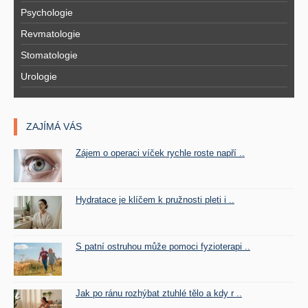
Psychologie
Revmatologie
Stomatologie
Urologie
ZAJÍMÁ VÁS
Zájem o operaci víček rychle roste napří ..
Hydratace je klíčem k pružnosti pleti i ..
S patní ostruhou může pomoci fyzioterapi ..
Jak po ránu rozhýbat ztuhlé tělo a kdy r ..