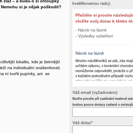
h žláz – a budu-li si chloupky
kvalifikovanou radu).
? Nemohu si je nějak poškodit?
Přečtěte si prosím následují
vložíte svůj dotaz k těmto 
- Nárok na lázně
- Výsledky vyšetření
Nárok na lázně
Mnoho návštěvníků se ptá, zda maj
tlivější lokalitu, kde je šetrnější
určitém výkonu, s konkrétní chorob
ží na individuální snášenlivosti.
nemůžeme odpovědět, protože o př
a ní tvořit pupínky, ani se
v každém jednotlivém případě rozho
zdravotní pojišťovny, neexistuje un
lázně poskytují a kdy ne. Záleží n
(kuřáctví, inkontinence), funkčním p
Váš email (vyžadováno)
dalších zdravotních okolnostech.
Buďte prosím při zadávání mailové adr
Požádejte svého ošetřujícího lékaře
budou pouze dotazy zadané s existují
posoudí příslušný revizní lékař. My
odpověď dát nemůžeme.
Váš dotaz*
Výsledky vyšetření