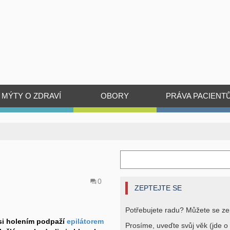
MÝTY O ZDRAVÍ
OBORY
PRÁVA PACIENT
0
ZEPTEJTE SE
Potřebujete radu? Můžete se ze
a si holením podpaží
epilátorem
Prosíme, uveďte svůj věk (jde o 