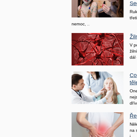
Se
Ruk
třet
nemoc, ..
Ži
V p
žil
dál 
Co
těl
One
nej
dřív
Ře
Něk
na 
j ..