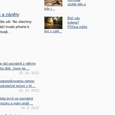
ztuhlé tělo a
kdy r ..
i a záněty
Bolí vás
íže uší. Ne všechny
kolena?
ží trvale přivést k
Příčina může
být v celé ..
hotě ..
se rád seznámil z někým
ho dítě. Jsem he ...
25. 10. 2022
iagnostikovanou nemoc
kutečné točení v hl ...
15. 10. 2022
htela bych se seznámit
mozku a mám probl ...
18. 8. 2022