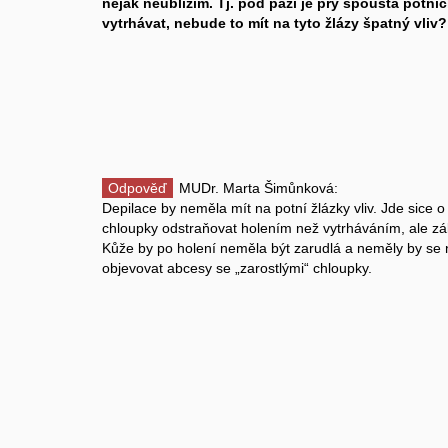
nějak neublížím. Tj. pod paží je prý spousta potníc
vytrhávat, nebude to mít na tyto žlázy špatný vliv
Odpověď
MUDr. Marta Šimůnková:
Depilace by neměla mít na potní žlázky vliv. Jde sice o ci
chloupky odstraňovat holením než vytrháváním, ale zále
Kůže by po holení neměla být zarudlá a neměly by se n
objevovat abcesy se „zarostlými“ chloupky.