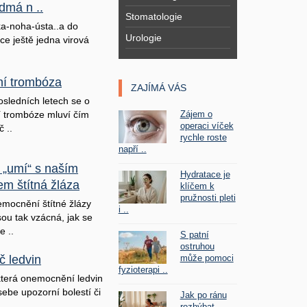
dmá n ..
Stomatologie
a-noha-ústa..a do
Urologie
ice ještě jedna virová
lní trombóza
ZAJÍMÁ VÁS
osledních letech se o
Zájem o
ní trombóze mluví čím
operaci víček
č ..
rychle roste
napří ..
 „umí“ s naším
Hydratace je
em štítná žláza
klíčem k
pružnosti pleti
mocnění štítné žlázy
i ..
sou tak vzácná, jak se
e ..
S patní
ostruhou
může pomoci
č ledvin
fyzioterapi ..
terá onemocnění ledvin
sebe upozorní bolestí či
Jak po ránu
rozhýbat