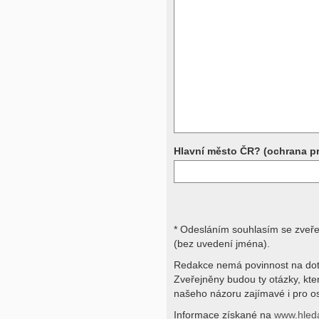
Přístrojová vyšetření (CT, rentgen,
rezonance a další, stejně jako labora
obraz, imunologické vyšetření, bio
jiné) jsou pomocnými metodami a be
stavu nemají takřka žádnou výpově
ničích silách na dálku bez vyšetřen
přístrojových a laboratorních testů 
svými dotazy na interpretaci výsled
obracejte na své lékaře.
Děkujeme za pochopení
Hlavní město ČR? (ochrana p
* Odesláním souhlasím se zveř
(bez uvedení jména).
Redakce nemá povinnost na dot
Zveřejněny budou ty otázky, kt
našeho názoru zajímavé i pro os
Informace získané na
www.hled