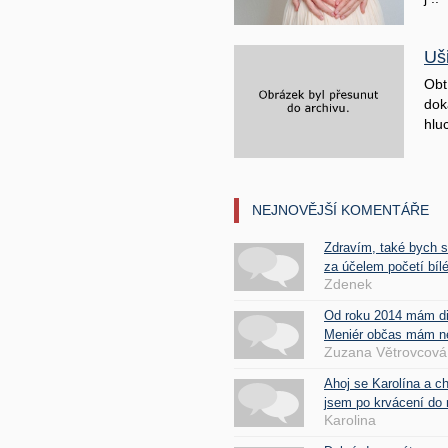
Uš
Obt
doká
hluc
NEJNOVĚJŠÍ KOMENTÁŘE
Zdravím, také bych 
za účelem početí bílé
Zdenek
Od roku 2014 mám d
Meniér občas mám nes
Zuzana Větrovcová
Ahoj se Karolína a c
jsem po krvácení do 
Karolina