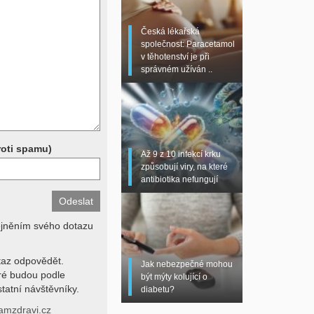
 sono, magnetická
torní testy (krevní
Česká lékařská
chemické parametry a
společnost: Paracetamol
z znalosti klinického
v těhotenství je při
dní hodnotu. Není v
správném užíván ..
í lékařem jen ze závěrů
stanovit diagnózu. Se
ků se proto prosím
roti spamu)
Až 9 z 10 infekcí krku
způsobují viry, na které
antibiotika nefungují
ejněním svého dotazu
az odpovědět.
Jak nebezpečné mohou
eré budou podle
být mýty kolující o
tatní návštěvníky.
diabetu?
amzdravi.cz