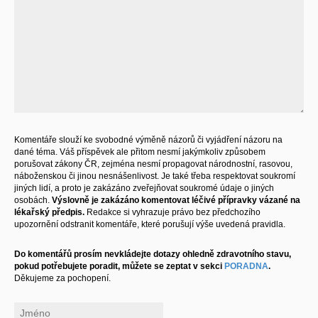
Komentáře slouží ke svobodné výměně názorů či vyjádření názoru na
dané téma. Váš příspěvek ale přitom nesmí jakýmkoliv způsobem
porušovat zákony ČR, zejména nesmí propagovat národnostní, rasovou,
náboženskou či jinou nesnášenlivost. Je také třeba respektovat soukromí
jiných lidí, a proto je zakázáno zveřejňovat soukromé údaje o jiných
osobách.
Výslovně je zakázáno komentovat léčivé přípravky vázané na
lékařský předpis.
Redakce si vyhrazuje právo bez předchozího
upozornění odstranit komentáře, které porušují výše uvedená pravidla.
Do komentářů prosím nevkládejte dotazy ohledně zdravotního stavu,
pokud potřebujete poradit, můžete se zeptat v sekci
PORADNA
.
Děkujeme za pochopení.