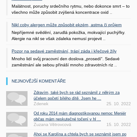
Malátnost, poruchy srdečního rytmu, nebo dokonce smrt – to
všechno může způsobit zvýšená koncentrace oxid ..
Nikl coby alergen může způsobit ekzém, astma či průjem
Nepříjemné svědění, zarudlá pokožka, mokvající puchýřky.
Alergie na nikl se však zdaleka nemusí projevit ..
Pozor na sedavé zaměstnání, trápí záda i křečové žíly
Mnoho lidí svůj pracovní den doslova „prosedí“. Sedavé
zaměstnání ale sebou přináší mnoho zdravotních riz ..
NEJNOVĚJŠÍ KOMENTÁŘE
Zdravím, také bych se rád seznámil z někým za
účelem početí bílého dítě. Jsem he ...
Zdenek
25. 10. 2022
Od roku 2014 mám diagnostikovanou nemoc Meniér
občas mám neskutečné točení v hl ...
Zuzana Větrovcová
15. 10. 2022
Ahoj se Karolína a chtela bych se seznámit jsem po