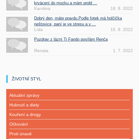
krvácení do mozku a mám probl ...
Karolina
18. 8. 2022
Dobrý den, máte pravdu.Podle fotek má holčička
neštovice, paní je ve stresu a v ...
Lída
15. 8. 2022
Pozdrav z lázní Ti Fando posílám Renča
Renata
1. 7. 2022
ŽIVOTNÍ STYL
Aktuální zprávy
Hubnutí a diety
Kouření a drogy
Očkování
Proti únavě