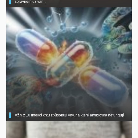
správném užíván ..
Až 9 z 10 infekcí krku způsobují viry, na které antibiotika nefungují