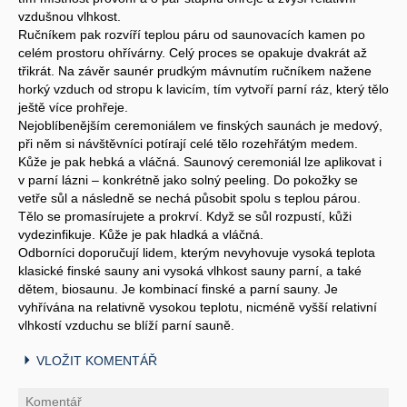
vzdušnou vlhkost.
Ručníkem pak rozvíří teplou páru od saunovacích kamen po
celém prostoru ohřívárny. Celý proces se opakuje dvakrát až
třikrát. Na závěr saunér prudkým mávnutím ručníkem nažene
horký vzduch od stropu k lavicím, tím vytvoří parní ráz, který tělo
ještě více prohřeje.
Nejoblíbenějším ceremoniálem ve finských saunách je medový,
při něm si návštěvníci potírají celé tělo rozehřátým medem.
Kůže je pak hebká a vláčná. Saunový ceremoniál lze aplikovat i
v parní lázni – konkrétně jako solný peeling. Do pokožky se
vetře sůl a následně se nechá působit spolu s teplou párou.
Tělo se promasírujete a prokrví. Když se sůl rozpustí, kůži
vydezinfikuje. Kůže je pak hladká a vláčná.
Odborníci doporučují lidem, kterým nevyhovuje vysoká teplota
klasické finské sauny ani vysoká vlhkost sauny parní, a také
dětem, biosaunu. Je kombinací finské a parní sauny. Je
vyhřívána na relativně vysokou teplotu, nicméně vyšší relativní
vlhkostí vzduchu se blíží parní sauně.
VLOŽIT KOMENTÁŘ