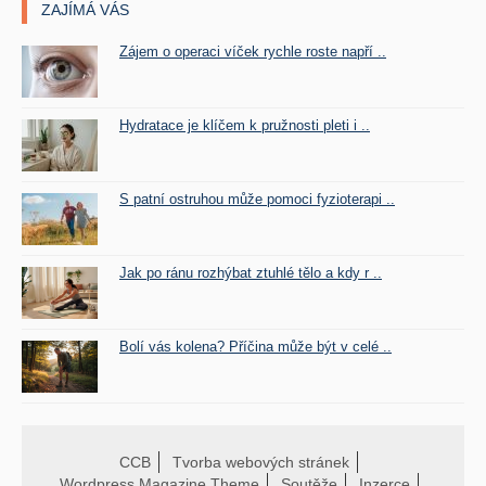
ZAJÍMÁ VÁS
Zájem o operaci víček rychle roste napří ..
Hydratace je klíčem k pružnosti pleti i ..
S patní ostruhou může pomoci fyzioterapi ..
Jak po ránu rozhýbat ztuhlé tělo a kdy r ..
Bolí vás kolena? Příčina může být v celé ..
CCB
Tvorba webových stránek
Wordpress Magazine Theme
Soutěže
Inzerce