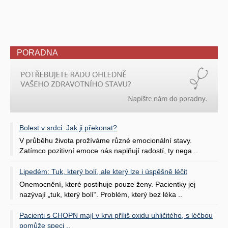
PORADNA
Bolest v srdci: Jak ji překonat?
V průběhu života prožíváme různé emocionální stavy.
Zatímco pozitivní emoce nás naplňují radostí, ty nega ..
Lipedém: Tuk, který bolí, ale který lze i úspěšně léčit
Onemocnění, které postihuje pouze ženy. Pacientky jej
nazývají „tuk, který bolí“. Problém, který bez léka ..
Pacienti s CHOPN mají v krvi příliš oxidu uhličitého, s léčbou
pomůže speci ..