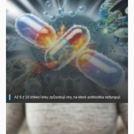
Až 9 z 10 infekcí krku způsobují viry, na které antibiotika nefungují