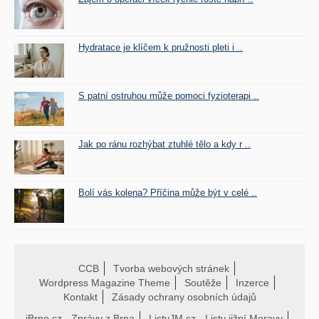
Hydratace je klíčem k pružnosti pleti i ..
S patní ostruhou může pomoci fyzioterapi ..
Jak po ránu rozhýbat ztuhlé tělo a kdy r ..
Bolí vás kolena? Příčina může být v celé ..
CCB
Tvorba webových stránek
Wordpress Magazine Theme
Soutěže
Inzerce
Kontakt
Zásady ochrany osobních údajů
iBrno.cz - Zprávy z Brna
ListyJM.cz - Listy jižní Moravy