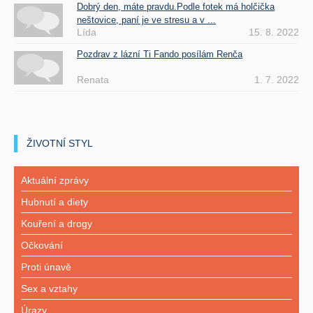
Dobrý den, máte pravdu.Podle fotek má holčička
neštovice, paní je ve stresu a v ...
Lída
15. 8. 2022
Pozdrav z lázní Ti Fando posílám Renča
Renata
1. 7. 2022
ŽIVOTNÍ STYL
Aktuální zprávy
Hubnutí a diety
Kouření a drogy
Očkování
Proti únavě
Sex a vztahy
Úrazy