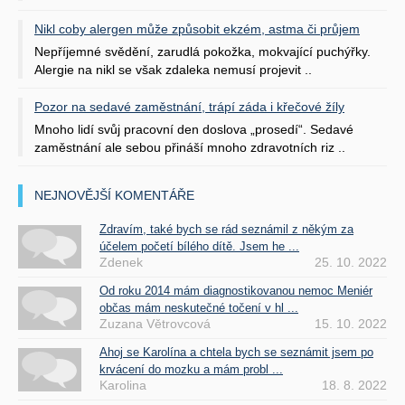
Nikl coby alergen může způsobit ekzém, astma či průjem
Nepříjemné svědění, zarudlá pokožka, mokvající puchýřky.
Alergie na nikl se však zdaleka nemusí projevit ..
Pozor na sedavé zaměstnání, trápí záda i křečové žíly
Mnoho lidí svůj pracovní den doslova „prosedí“. Sedavé
zaměstnání ale sebou přináší mnoho zdravotních riz ..
NEJNOVĚJŠÍ KOMENTÁŘE
Zdravím, také bych se rád seznámil z někým za
účelem početí bílého dítě. Jsem he ...
Zdenek
25. 10. 2022
Od roku 2014 mám diagnostikovanou nemoc Meniér
občas mám neskutečné točení v hl ...
Zuzana Větrovcová
15. 10. 2022
Ahoj se Karolína a chtela bych se seznámit jsem po
krvácení do mozku a mám probl ...
Karolina
18. 8. 2022