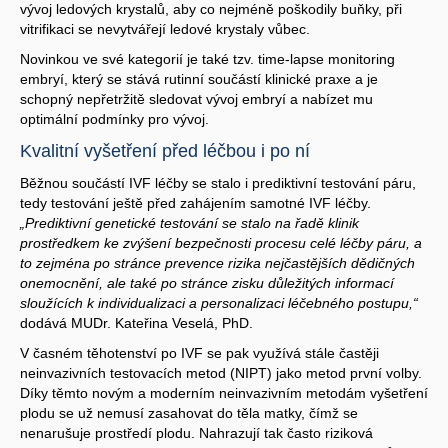
vývoj ledových krystalů, aby co nejméně poškodily buňky, při
vitrifikaci se nevytvářejí ledové krystaly vůbec.
Novinkou ve své kategorií je také tzv. time-lapse monitoring
embryí, který se stává rutinní součástí klinické praxe a je
schopný nepřetržitě sledovat vývoj embryí a nabízet mu
optimální podmínky pro vývoj.
Kvalitní vyšetření před léčbou i po ní
Běžnou součástí IVF léčby se stalo i prediktivní testování páru,
tedy testování ještě před zahájením samotné IVF léčby.
„Prediktivní genetické testování se stalo na řadě klinik
prostředkem ke zvýšení bezpečnosti procesu celé léčby páru, a
to zejména po stránce prevence rizika nejčastějších dědičných
onemocnění, ale také po stránce zisku důležitých informací
sloužících k individualizaci a personalizaci léčebného postupu,“
dodává MUDr. Kateřina Veselá, PhD.
V časném těhotenství po IVF se pak využívá stále častěji
neinvazivních testovacích metod (NIPT) jako metod první volby.
Díky těmto novým a moderním neinvazivním metodám vyšetření
plodu se už nemusí zasahovat do těla matky, čímž se
nenarušuje prostředí plodu. Nahrazují tak často riziková