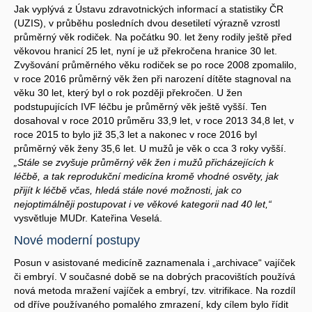
Jak vyplývá z Ústavu zdravotnických informací a statistiky ČR
(UZIS), v průběhu posledních dvou desetiletí výrazně vzrostl
průměrný věk rodiček. Na počátku 90. let ženy rodily ještě před
věkovou hranicí 25 let, nyní je už překročena hranice 30 let.
Zvyšování průměrného věku rodiček se po roce 2008 zpomalilo,
v roce 2016 průměrný věk žen při narození dítěte stagnoval na
věku 30 let, který byl o rok později překročen. U žen
podstupujících IVF léčbu je průměrný věk ještě vyšší. Ten
dosahoval v roce 2010 průměru 33,9 let, v roce 2013 34,8 let, v
roce 2015 to bylo již 35,3 let a nakonec v roce 2016 byl
průměrný věk ženy 35,6 let. U mužů je věk o cca 3 roky vyšší.
„Stále se zvyšuje průměrný věk žen i mužů přicházejících k
léčbě, a tak reprodukční medicína kromě vhodné osvěty, jak
přijít k léčbě včas, hledá stále nové možnosti, jak co
nejoptimálněji postupovat i ve věkové kategorii nad 40 let,“
vysvětluje MUDr. Kateřina Veselá.
Nové moderní postupy
Posun v asistované medicíně zaznamenala i „archivace“ vajíček
či embryí. V současné době se na dobrých pracovištích používá
nová metoda mražení vajíček a embryí, tzv. vitrifikace. Na rozdíl
od dříve používaného pomalého zmrazení, kdy cílem bylo řídit