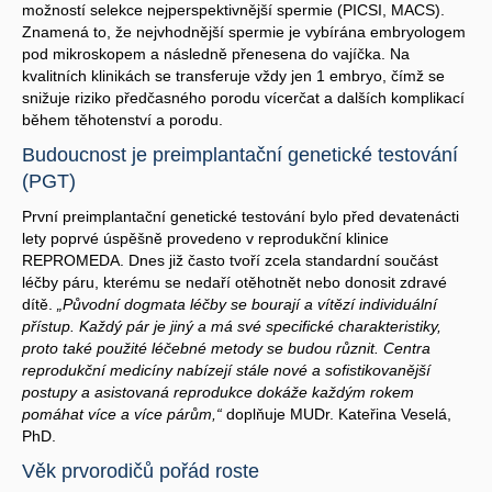
možností selekce nejperspektivnější spermie (PICSI, MACS).
Znamená to, že nejvhodnější spermie je vybírána embryologem
pod mikroskopem a následně přenesena do vajíčka. Na
kvalitních klinikách se transferuje vždy jen 1 embryo, čímž se
snižuje riziko předčasného porodu vícerčat a dalších komplikací
během těhotenství a porodu.
Budoucnost je preimplantační genetické testování
(PGT)
První preimplantační genetické testování bylo před devatenácti
lety poprvé úspěšně provedeno v reprodukční klinice
REPROMEDA. Dnes již často tvoří zcela standardní součást
léčby páru, kterému se nedaří otěhotnět nebo donosit zdravé
dítě.
„Původní dogmata léčby se bourají a vítězí individuální
přístup. Každý pár je jiný a má své specifické charakteristiky,
proto také použité léčebné metody se budou různit. Centra
reprodukční medicíny nabízejí stále nové a sofistikovanější
postupy a asistovaná reprodukce dokáže každým rokem
pomáhat více a více párům,“
doplňuje MUDr. Kateřina Veselá,
PhD.
Věk prvorodičů pořád roste