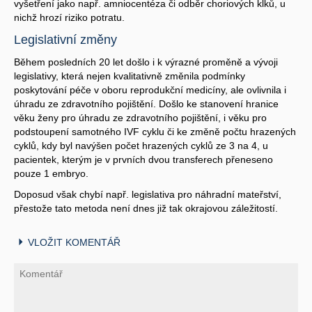
vyšetření jako např. amniocentéza či odběr choriových klků, u
nichž hrozí riziko potratu.
Legislativní změny
Během posledních 20 let došlo i k výrazné proměně a vývoji
legislativy, která nejen kvalitativně změnila podmínky
poskytování péče v oboru reprodukční medicíny, ale ovlivnila i
úhradu ze zdravotního pojištění. Došlo ke stanovení hranice
věku ženy pro úhradu ze zdravotního pojištění, i věku pro
podstoupení samotného IVF cyklu či ke změně počtu hrazených
cyklů, kdy byl navýšen počet hrazených cyklů ze 3 na 4, u
pacientek, kterým je v prvních dvou transferech přeneseno
pouze 1 embryo.
Doposud však chybí např. legislativa pro náhradní mateřství,
přestože tato metoda není dnes již tak okrajovou záležitostí.
VLOŽIT KOMENTÁŘ