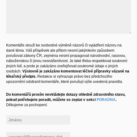
Komentáře slouží ke svobodné výměně názorů či vyjádření názoru na
dané téma. Váš příspěvek ale přitom nesmí jakýmkoliv způsobem
porušovat zákony ČR, zejména nesmí propagovat národnostní, rasovou,
náboženskou či jinou nesnášenlivost. Je také třeba respektovat soukromí
jiných lidí, a proto je zakázáno zveřejňovat soukromé údaje o jiných
osobách.
Výslovně je zakázáno komentovat léčivé přípravky vázané na
lékařský předpis.
Redakce si vyhrazuje právo bez předchozího
upozornění odstranit komentáře, které porušují výše uvedená pravidla.
Do komentářů prosím nevkládejte dotazy ohledně zdravotního stavu,
pokud potřebujete poradit, můžete se zeptat v sekci
PORADNA
.
Děkujeme za pochopení.