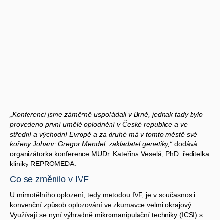
„Konferenci jsme záměrně uspořádali v Brně, jednak tady bylo
provedeno první umělé oplodnění v České republice a ve
střední a východní Evropě a za druhé má v tomto městě své
kořeny Johann Gregor Mendel, zakladatel genetiky,“
dodává
organizátorka konference MUDr. Kateřina Veselá, PhD. ředitelka
kliniky REPROMEDA.
Co se změnilo v IVF
U mimotělního oplození, tedy metodou IVF, je v současnosti
konvenční způsob oplozování ve zkumavce velmi okrajový.
Využívají se nyní výhradně mikromanipulační techniky (ICSI) s