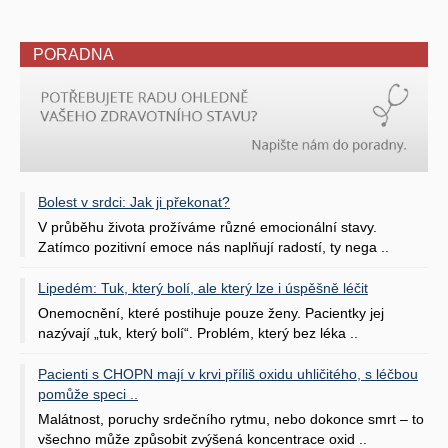
PORADNA
Bolest v srdci: Jak ji překonat?
V průběhu života prožíváme různé emocionální stavy.
Zatímco pozitivní emoce nás naplňují radostí, ty nega ..
Lipedém: Tuk, který bolí, ale který lze i úspěšně léčit
Onemocnění, které postihuje pouze ženy. Pacientky jej
nazývají „tuk, který bolí“. Problém, který bez léka ..
Pacienti s CHOPN mají v krvi příliš oxidu uhličitého, s léčbou
pomůže speci ..
Malátnost, poruchy srdečního rytmu, nebo dokonce smrt – to
všechno může způsobit zvýšená koncentrace oxid ..