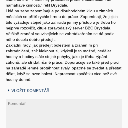
namáhavé činnosti,“ řekl Drysdale.
Lidé na sebe zapomínají a po dlouhodobém klidu v zimních
měsících se příliš rychle hrnou do práce. Zapomínají, že jejich
tělo vyžaduje stejně jako zahrada jemný přístup a je třeba ho
nejprve rozcvičit, cituje zpravodajský server BBC Drysdala.
Většině zranění souvisejících se zahrádkařením se dá podle
něho docela dobře předejít.
Základní rady, jak předejít bolestem a zraněním při
zahradničení, zní: kleknout si, kdykoli je to možné, nedělat
hodiny a hodiny stále stejné pohyby, jako je třeba rýpání
záhonů, ale střídat různé práce. Doporučuje se také před prací
na zahradě jemně protáhnout svaly, opatrně se zvedat a přestat
dělat, když se ozve bolest. Nepracovat zpočátku více než dvě
hodiny denně.
VLOŽIT KOMENTÁŘ