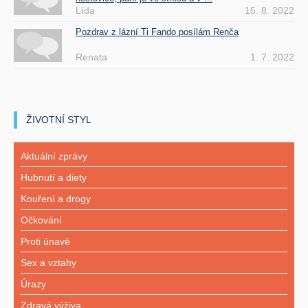
Lída
15. 8. 2022
Pozdrav z lázní Ti Fando posílám Renča
Renata
1. 7. 2022
ŽIVOTNÍ STYL
Aktuální zprávy
Hubnutí a diety
Kouření a drogy
Očkování
Proti únavě
Sex a vztahy
Úrazy
Zdravá výživa