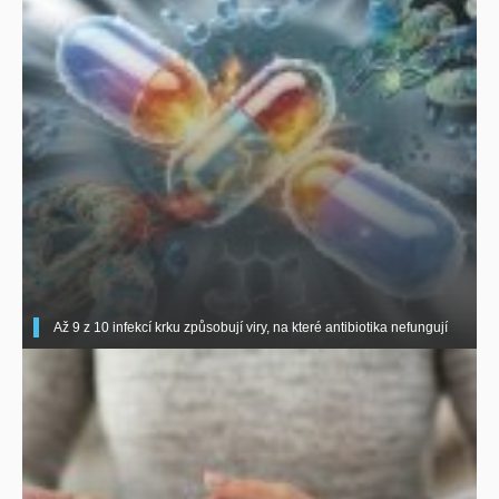
Až 9 z 10 infekcí krku způsobují viry, na které antibiotika nefungují