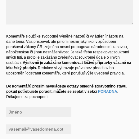
Komentáře slouží ke svobodné výměně názorů či vyjádření názoru na
dané téma. Váš příspěvek ale přitom nesmí jakýmkoliv způsobem
porušovat zákony ČR, zejména nesmí propagovat národnostní, rasovou,
náboženskou či jinou nesnášenlivost. Je také třeba respektovat soukromí
jiných lidí, a proto je zakázáno zveřejňovat soukromé údaje o jiných
osobách.
Výslovně je zakázáno komentovat léčivé přípravky vázané na
lékařský předpis.
Redakce si vyhrazuje právo bez předchozího
upozornění odstranit komentáře, které porušují výše uvedená pravidla.
Do komentářů prosím nevkládejte dotazy ohledně zdravotního stavu,
pokud potřebujete poradit, můžete se zeptat v sekci
PORADNA
.
Děkujeme za pochopení.