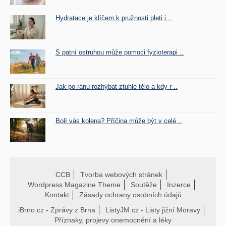
Hydratace je klíčem k pružnosti pleti i ..
S patní ostruhou může pomoci fyzioterapi ..
Jak po ránu rozhýbat ztuhlé tělo a kdy r ..
Bolí vás kolena? Příčina může být v celé ..
CCB
Tvorba webových stránek
Wordpress Magazine Theme
Soutěže
Inzerce
Kontakt
Zásady ochrany osobních údajů
iBrno.cz - Zprávy z Brna
ListyJM.cz - Listy jižní Moravy
Příznaky, projevy onemocnění a léky