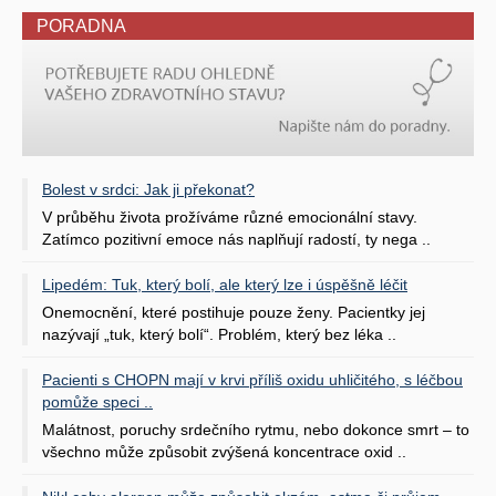
PORADNA
Bolest v srdci: Jak ji překonat?
V průběhu života prožíváme různé emocionální stavy.
Zatímco pozitivní emoce nás naplňují radostí, ty nega ..
Lipedém: Tuk, který bolí, ale který lze i úspěšně léčit
Onemocnění, které postihuje pouze ženy. Pacientky jej
nazývají „tuk, který bolí“. Problém, který bez léka ..
Pacienti s CHOPN mají v krvi příliš oxidu uhličitého, s léčbou
pomůže speci ..
Malátnost, poruchy srdečního rytmu, nebo dokonce smrt – to
všechno může způsobit zvýšená koncentrace oxid ..