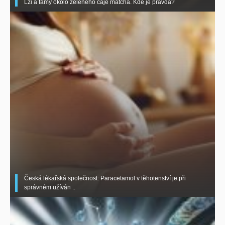
Lži a fámy okolo zeleného čaje matcha. Kde je pravda?
Česká lékařská společnost: Paracetamol v těhotenství je při
správném užíván ..