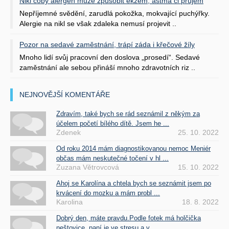
Nikl coby alergen může způsobit ekzém, astma či průjem
Nepříjemné svědění, zarudlá pokožka, mokvající puchýřky.
Alergie na nikl se však zdaleka nemusí projevit ..
Pozor na sedavé zaměstnání, trápí záda i křečové žíly
Mnoho lidí svůj pracovní den doslova „prosedí“. Sedavé
zaměstnání ale sebou přináší mnoho zdravotních riz ..
NEJNOVĚJŠÍ KOMENTÁŘE
Zdravím, také bych se rád seznámil z někým za
účelem početí bílého dítě. Jsem he ...
Zdenek
25. 10. 2022
Od roku 2014 mám diagnostikovanou nemoc Meniér
občas mám neskutečné točení v hl ...
Zuzana Větrovcová
15. 10. 2022
Ahoj se Karolína a chtela bych se seznámit jsem po
krvácení do mozku a mám probl ...
Karolina
18. 8. 2022
Dobrý den, máte pravdu.Podle fotek má holčička
neštovice, paní je ve stresu a v ...