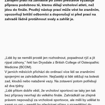
Zahájení prací na zahrádce po zimní přestávce vyžaduje
přípravu podobnou té, kterou dělají vrcholoví atleti, než
jdou do finále. Prudký nástup prací může vést ke zraněním,
upozorňují britští odborníci a doporučují si před prací na
zahradě řádně protáhnout svaly a zahřát je.
„Lidé by se neměli prostě jen rozhodnout, popadnout rýč a jít
rýpat záhony,“ řekl Ian Drysdale z British College of Osteopathic
Medicine (BCOM).
V jarních měsících přichází do ordinací více lidí se zraněními
spojenými se zahrádkařením. Nejčastěji si lidé stěžují na bolesti
zad, kloubů nebo natažené vazy. Na zotavení potom potřebují
až dva týdny.
„Lidé přitom dobře vědí, že vrcholoví sportovci se taky jen tak
bez přípravy nevrhají do velkého finále. Zahrádkáři se zřejmě
právem nepovažují za vrcholové sportovce, ale měli by udělat to
samé co oni – neměli by přecházet přímo z nicnedělání do