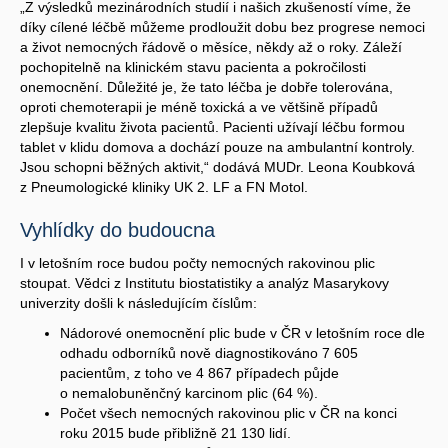
„Z výsledků mezinárodních studií i našich zkušeností víme, že
díky cílené léčbě můžeme prodloužit dobu bez progrese nemoci
a život nemocných řádově o měsíce, někdy až o roky. Záleží
pochopitelně na klinickém stavu pacienta a pokročilosti
onemocnění. Důležité je, že tato léčba je dobře tolerována,
oproti chemoterapii je méně toxická a ve většině případů
zlepšuje kvalitu života pacientů. Pacienti užívají léčbu formou
tablet v klidu domova a dochází pouze na ambulantní kontroly.
Jsou schopni běžných aktivit,“ dodává MUDr. Leona Koubková
z Pneumologické kliniky UK 2. LF a FN Motol.
Vyhlídky do budoucna
I v letošním roce budou počty nemocných rakovinou plic
stoupat. Vědci z Institutu biostatistiky a analýz Masarykovy
univerzity došli k následujícím číslům:
Nádorové onemocnění plic bude v ČR v letošním roce dle
odhadu odborníků nově diagnostikováno 7 605
pacientům, z toho ve 4 867 případech půjde
o nemalobuněnčný karcinom plic (64 %).
Počet všech nemocných rakovinou plic v ČR na konci
roku 2015 bude přibližně 21 130 lidí.