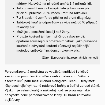
nádory. Na světě na ni ročně umírá 1,4 milionů lidí.
Toto prvenství má i v Evropě, kde je karcinom plic
příčinou přibližně 20 % všech úmrtí na rakovinu.
7 z 8 pacientů zemře do pěti let od první diagnózy.
Tabákový kouř je odpovědný za více než 80 % případů
rakoviny plic.
Muži jsou postiženi častěji než ženy.
Protože kouření je hlavní příčinou rakoviny plic,
opatření související s omezením tabáku jako prevence
kouření a odvykání kouření zůstávají nejúčinnější
metodou snižování incidence rakoviny plic.
(Zdroj: Evropská kniha respiračních nemocí)
Personalizovaná medicína se využívá například i v léčbě
karcinomu prsu, tlustého střeva nebo melanomu. Většina
z těchto léků patří mezi cílenou biologickou léčbu – tedy mezi
léky postihující výhradně nádorové buňky a šetřící zdravé tkáně.
Výzkum je velmi dlouhý a nákladný, což se projevuje také
na vysoké ceně personalizované léčby. Tu hradí zdravotní
pojišťovny.