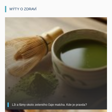
MÝTY O ZDRAVÍ
Lži a fámy okolo zeleného čaje matcha. Kde je pravda?