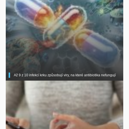
Až 9 z 10 infekcí krku způsobují viry, na které antibiotika nefungují