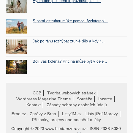
Hydratace je klíčem k pružnosti pleti i ..
S patní ostruhou může pomoci fyzioterapi ..
Jak po ránu rozhýbat ztuhlé tělo a kdy r ..
Bolí vás kolena? Příčina může být v celé ..
CCB
Tvorba webových stránek
Wordpress Magazine Theme
Soutěže
Inzerce
Kontakt
Zásady ochrany osobních údajů
iBrno.cz - Zprávy z Brna
ListyJM.cz - Listy jižní Moravy
Příznaky, projevy onemocnění a léky
Copyright © 2023 www.hledamzdravi.cz - ISSN 2336-5080.