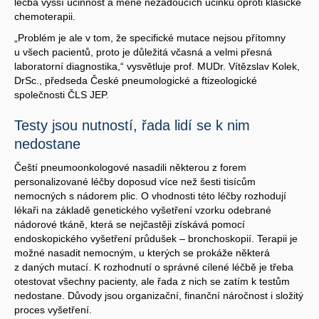
léčba vyšší účinnost a méně nežádoucích účinků oproti klasické
chemoterapii.
„Problém je ale v tom, že specifické mutace nejsou přítomny
u všech pacientů, proto je důležitá včasná a velmi přesná
laboratorní diagnostika,“ vysvětluje prof. MUDr. Vítězslav Kolek,
DrSc., předseda České pneumologické a ftizeologické
společnosti ČLS JEP.
Testy jsou nutností, řada lidí se k nim
nedostane
Čeští pneumoonkologové nasadili některou z forem
personalizované léčby doposud více než šesti tisícům
nemocných s nádorem plic. O vhodnosti této léčby rozhodují
lékaři na základě genetického vyšetření vzorku odebrané
nádorové tkáně, která se nejčastěji získává pomocí
endoskopického vyšetření průdušek – bronchoskopií. Terapii je
možné nasadit nemocným, u kterých se prokáže některá
z daných mutací. K rozhodnutí o správné cílené léčbě je třeba
otestovat všechny pacienty, ale řada z nich se zatím k testům
nedostane. Důvody jsou organizační, finanční náročnost i složitý
proces vyšetření.