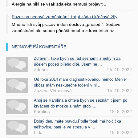
Alergie na nikl se však zdaleka nemusí projevit ..
Pozor na sedavé zaměstnání, trápí záda i křečové žíly
Mnoho lidí svůj pracovní den doslova „prosedí“. Sedavé
zaměstnání ale sebou přináší mnoho zdravotních riz ..
NEJNOVĚJŠÍ KOMENTÁŘE
Zdravím, také bych se rád seznámil z někým za
účelem početí bílého dítě. Jsem he ...
Zdenek
25. 10. 2022
Od roku 2014 mám diagnostikovanou nemoc Meniér
občas mám neskutečné točení v hl ...
Zuzana Větrovcová
15. 10. 2022
Ahoj se Karolína a chtela bych se seznámit jsem po
krvácení do mozku a mám probl ...
Karolina
18. 8. 2022
Dobrý den, máte pravdu.Podle fotek má holčička
neštovice, paní je ve stresu a v ...
Lída
15. 8. 2022