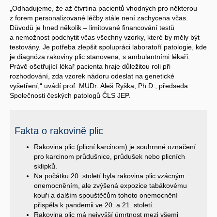
„Odhadujeme, že až čtvrtina pacientů vhodných pro některou
z forem personalizované léčby stále není zachycena včas.
Důvodů je hned několik – limitované financování testů
a nemožnost podchytit včas všechny vzorky, které by měly být
testovány. Je potřeba zlepšit spolupráci laboratoří patologie, kde
je diagnóza rakoviny plic stanovena, s ambulantními lékaři.
Právě ošetřující lékař pacienta hraje důležitou roli při
rozhodování, zda vzorek nádoru odeslat na genetické
vyšetření,“ uvádí prof. MUDr. Aleš Ryška, Ph.D., předseda
Společnosti českých patologů ČLS JEP.
Fakta o rakovině plic
Rakovina plic (plicní karcinom) je souhrnné označení
pro karcinom průdušnice, průdušek nebo plicních
sklípků.
Na počátku 20. století byla rakovina plic vzácným
onemocněním, ale zvýšená expozice tabákovému
kouři a dalším spouštěčům tohoto onemocnění
přispěla k pandemii ve 20. a 21. století.
Rakovina plic má nejvyšší úmrtnost mezi všemi