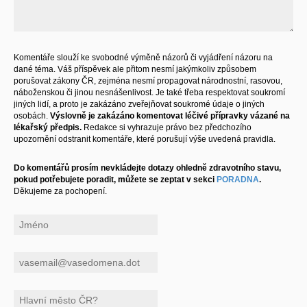
Komentáře slouží ke svobodné výměně názorů či vyjádření názoru na
dané téma. Váš příspěvek ale přitom nesmí jakýmkoliv způsobem
porušovat zákony ČR, zejména nesmí propagovat národnostní, rasovou,
náboženskou či jinou nesnášenlivost. Je také třeba respektovat soukromí
jiných lidí, a proto je zakázáno zveřejňovat soukromé údaje o jiných
osobách.
Výslovně je zakázáno komentovat léčivé přípravky vázané na
lékařský předpis.
Redakce si vyhrazuje právo bez předchozího
upozornění odstranit komentáře, které porušují výše uvedená pravidla.
Do komentářů prosím nevkládejte dotazy ohledně zdravotního stavu,
pokud potřebujete poradit, můžete se zeptat v sekci
PORADNA
.
Děkujeme za pochopení.