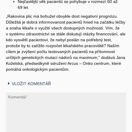
Nejčastější věk pacientů se pohybuje v rozmezí 60 až
69 let.
„Rakovina plic má bohužel obvykle dost negativní prognózu.
Důležitá je dobrá informovanost pacientů hned na začátku léčby
a snaha lékaře o využití všech dostupných možností. Vím, že
v systému zdravotnictví se stále diskutují otázky financování, ale
kdo vysvětlí pacientovi, že nebyl poslán na potřebný test,
protože by to zatížilo rozpočet lékařského pracoviště? Naším
cílem je zvýšení počtu testovaných pacientů na přítomnost
určitých genetických mutací nádorů na maximum,“ dodává Jana
Koželská, předsedkyně sdružení Arcus – Onko centrum, které
pomáhá onkologickým pacientům.
VLOŽIT KOMENTÁŘ