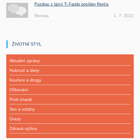
Pozdrav z lázní Ti Fando posílám Renča
Renata
1. 7. 2022
ŽIVOTNÍ STYL
Aktuální zprávy
Hubnutí a diety
Kouření a drogy
Očkování
Proti únavě
Sex a vztahy
Úrazy
Zdravá výživa