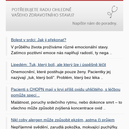
Bolest v srdci: Jak ji překonat?
V průběhu života prožíváme různé emocionální stavy.
Zatímco pozitivní emoce nás naplňují radostí, ty nega ..
Lipedém: Tuk, který bolí, ale který lze i úspěšně léčit
Onemocnění, které postihuje pouze ženy. Pacientky jej
nazývají „tuk, který bolí“. Problém, který bez léka ..
Pacienti s CHOPN mají v krvi příliš oxidu uhličitého, s léčbou
pomůže speci ..
Malátnost, poruchy srdečního rytmu, nebo dokonce smrt – to
všechno může způsobit zvýšená koncentrace oxid ..
Nikl coby alergen může způsobit ekzém, astma či průjem
Nepříjemné svědění, zarudlá pokožka, mokvající puchýřky.