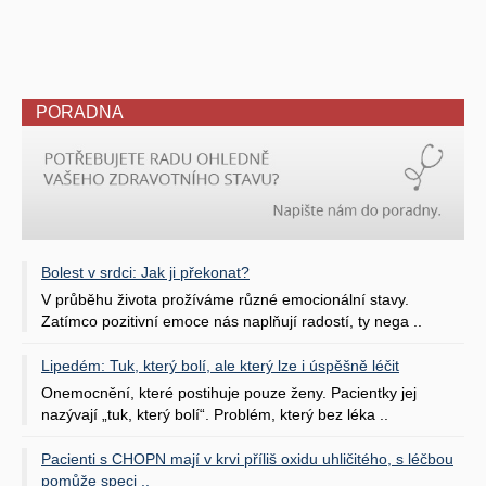
PORADNA
Bolest v srdci: Jak ji překonat?
V průběhu života prožíváme různé emocionální stavy.
Zatímco pozitivní emoce nás naplňují radostí, ty nega ..
Lipedém: Tuk, který bolí, ale který lze i úspěšně léčit
Onemocnění, které postihuje pouze ženy. Pacientky jej
nazývají „tuk, který bolí“. Problém, který bez léka ..
Pacienti s CHOPN mají v krvi příliš oxidu uhličitého, s léčbou
pomůže speci ..