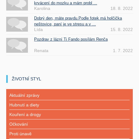
krvácení do mozku a mám probl ...
Karolina
18. 8. 2022
Dobrý den, máte pravdu.Podle fotek má holčička
neštovice, paní je ve stresu a v ...
Lída
15. 8. 2022
Pozdrav z lázní Ti Fando posílám Renča
Renata
1. 7. 2022
ŽIVOTNÍ STYL
Aktuální zprávy
Hubnutí a diety
Kouření a drogy
Očkování
Proti únavě