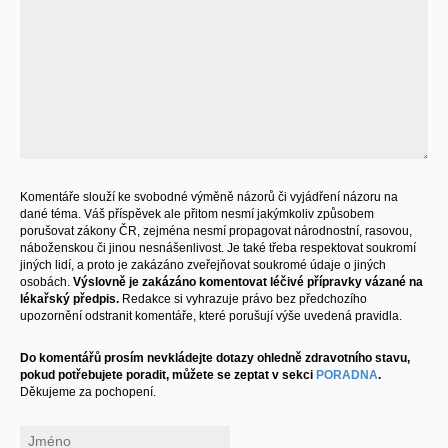
Komentáře slouží ke svobodné výměně názorů či vyjádření názoru na
dané téma. Váš příspěvek ale přitom nesmí jakýmkoliv způsobem
porušovat zákony ČR, zejména nesmí propagovat národnostní, rasovou,
náboženskou či jinou nesnášenlivost. Je také třeba respektovat soukromí
jiných lidí, a proto je zakázáno zveřejňovat soukromé údaje o jiných
osobách.
Výslovně je zakázáno komentovat léčivé přípravky vázané na
lékařský předpis.
Redakce si vyhrazuje právo bez předchozího
upozornění odstranit komentáře, které porušují výše uvedená pravidla.
Do komentářů prosím nevkládejte dotazy ohledně zdravotního stavu,
pokud potřebujete poradit, můžete se zeptat v sekci
PORADNA
.
Děkujeme za pochopení.