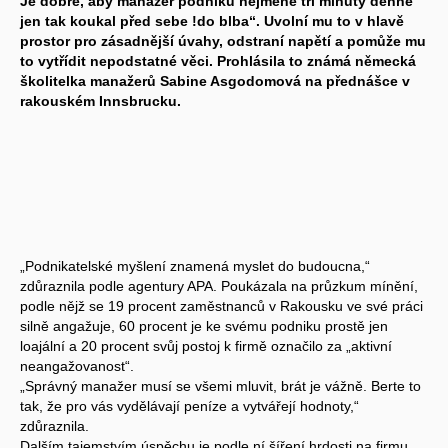
Je dobré, aby manažer podniku nejméně tři minuty denně
jen tak koukal před sebe !do blba“. Uvolní mu to v hlavě
prostor pro zásadnější úvahy, odstraní napětí a pomůže mu
to vytřídit nepodstatné věci. Prohlásila to známá německá
školitelka manažerů Sabine Asgodomová na přednášce v
rakouském Innsbrucku.
„Podnikatelské myšlení znamená myslet do budoucna,“
zdůraznila podle agentury APA. Poukázala na průzkum mínění,
podle nějž se 19 procent zaměstnanců v Rakousku ve své práci
silně angažuje, 60 procent je ke svému podniku prostě jen
loajální a 20 procent svůj postoj k firmě označilo za „aktivní
neangažovanost“.
„Správný manažer musí se všemi mluvit, brát je vážně. Berte to
tak, že pro vás vydělávají peníze a vytvářejí hodnoty,“
zdůraznila.
Dalším tajemstvím úspěchu je podle ní šíření hrdosti na firmu.