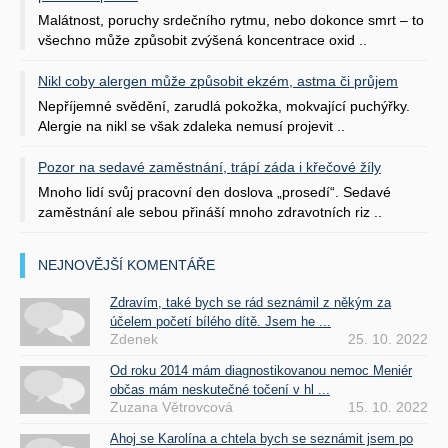
Malátnost, poruchy srdečního rytmu, nebo dokonce smrt – to
všechno může způsobit zvýšená koncentrace oxid ..
Nikl coby alergen může způsobit ekzém, astma či průjem
Nepříjemné svědění, zarudlá pokožka, mokvající puchýřky.
Alergie na nikl se však zdaleka nemusí projevit ..
Pozor na sedavé zaměstnání, trápí záda i křečové žíly
Mnoho lidí svůj pracovní den doslova „prosedí“. Sedavé
zaměstnání ale sebou přináší mnoho zdravotních riz ..
NEJNOVĚJŠÍ KOMENTÁŘE
Zdravím, také bych se rád seznámil z někým za
účelem početí bílého dítě. Jsem he ...
Zdenek
25. 10. 2022
Od roku 2014 mám diagnostikovanou nemoc Meniér
občas mám neskutečné točení v hl ...
Zuzana Větrovcová
15. 10. 2022
Ahoj se Karolína a chtela bych se seznámit jsem po