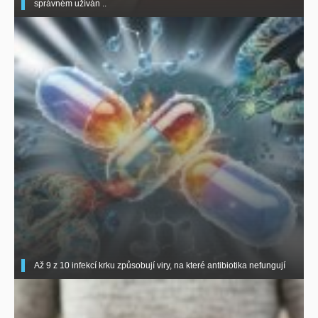
správném užíván ..
Až 9 z 10 infekcí krku způsobují viry, na které antibiotika nefungují