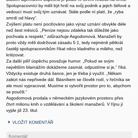
Spolupracovníci by měli být hrdí na svůj podnik a jejich šéfové a
vedoucí musí svůj tým uznávat. Stále podle ní platí, že „ryba
smrdí od hlavy“.
Zvýšení platu není pociťováno jako výraz uznání obvykle déle
než šest měsíců. „Peníze nejsou zdaleka tak důležité jako
pochvala a respekt,“ zdůrazňuje Asgodomová. Manažeři by
proto vždy měli dodržovat zásadu 5:1, tedy nejméně pětkrát
častěji spolupracovníkům říkat něco kladného a milého, než
kritizovat.
Za další pilíř úspěchu považuje humor. „Pokud se svým
největším blamážím dokážeme zasmát, odpustíme si je,“ říká.
Vždycky existuje druhá šance, jen je třeba ji využít. „Někam
zalézt nás nepřivede dál. Básníkem se člověk rodí, v řečníka se
ale musí vypracovat. Musíme si vytvořit prostor pro to, abychom
se poučili.“
Asgodomová prodala v německém jazykovém prostoru přes
čtvrt milionu knih o vzdělávání a školení manažerů. V říjnu jí
vyjde již 23. titul.
VLOŽIT KOMENTÁŘ