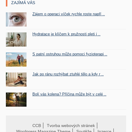
ZAJÍMÁ VÁS
Zájem o operaci víček rychle roste napří ..
Hydratace je klíčem k pružnosti pleti i ..
S patní ostruhou může pomoci fyzioterapi ..
Jak po ránu rozhýbat ztuhlé tělo a kdy r ..
Bolí vás kolena? Příčina může být v celé ..
CCB
Tvorba webových stránek
Wordpress Magazine Theme
Soutěže
Inzerce