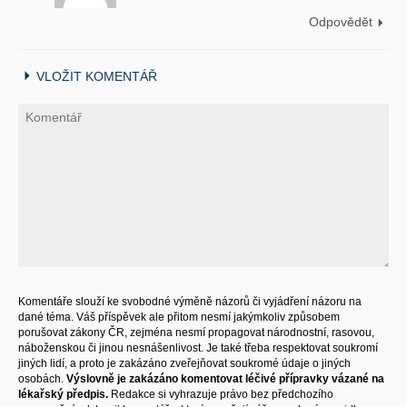
Odpovědět
VLOŽIT KOMENTÁŘ
Komentáře slouží ke svobodné výměně názorů či vyjádření názoru na
dané téma. Váš příspěvek ale přitom nesmí jakýmkoliv způsobem
porušovat zákony ČR, zejména nesmí propagovat národnostní, rasovou,
náboženskou či jinou nesnášenlivost. Je také třeba respektovat soukromí
jiných lidí, a proto je zakázáno zveřejňovat soukromé údaje o jiných
osobách.
Výslovně je zakázáno komentovat léčivé přípravky vázané na
lékařský předpis.
Redakce si vyhrazuje právo bez předchozího