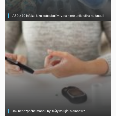
Až 9 z 10 infekcí krku způsobují viry, na které antibiotika nefungují
Jak nebezpečné mohou být mýty kolující o diabetu?