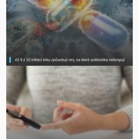
Až 9 z 10 infekcí krku způsobují viry, na které antibiotika nefungují