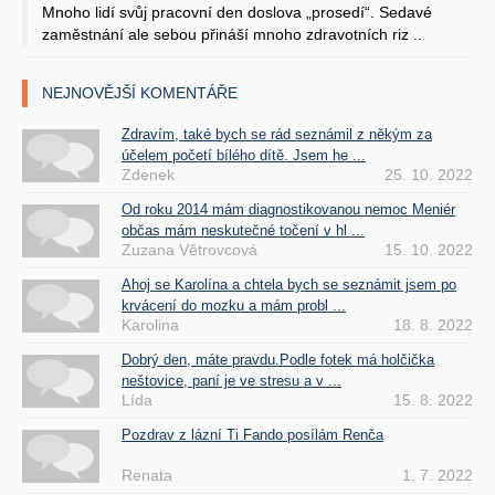
Mnoho lidí svůj pracovní den doslova „prosedí“. Sedavé
zaměstnání ale sebou přináší mnoho zdravotních riz ..
NEJNOVĚJŠÍ KOMENTÁŘE
Zdravím, také bych se rád seznámil z někým za
účelem početí bílého dítě. Jsem he ...
Zdenek
25. 10. 2022
Od roku 2014 mám diagnostikovanou nemoc Meniér
občas mám neskutečné točení v hl ...
Zuzana Větrovcová
15. 10. 2022
Ahoj se Karolína a chtela bych se seznámit jsem po
krvácení do mozku a mám probl ...
Karolina
18. 8. 2022
Dobrý den, máte pravdu.Podle fotek má holčička
neštovice, paní je ve stresu a v ...
Lída
15. 8. 2022
Pozdrav z lázní Ti Fando posílám Renča
Renata
1. 7. 2022