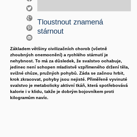
Tloustnout znamená
stárnout
Základem většiny civilizačních chorob (včetně
zhoubných onemocnění) a rychlého stárnutí je
nehybnost. To má za důsledek, že svalstvo ochabuje,
jedinec není schopen mladistvě vzpřímeného držení těla,
svižné chůze, pružných pohybů. Záda se začnou hrbit,
krok zkracovat, pohyby jsou nejisté. Přiměřeně vyvinuté
svalstvo je metabolicky aktivní tkáň, která spotřebovává
kalorie i v klidu, takže je dobrým bojovníkem proti
kilogramům navíc.