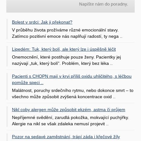
Bolest v srdci: Jak ji překonat?
V průběhu života prožíváme různé emocionální stavy.
Zatímco pozitivní emoce nás naplňují radostí, ty nega ..
Lipedém: Tuk, který bolí, ale který lze i úspěšně léčit
Onemocnění, které postihuje pouze ženy. Pacientky jej
nazývají „tuk, který bolí“. Problém, který bez léka ..
Pacienti s CHOPN mají v krvi příliš oxidu uhličitého, s léčbou
pomůže speci ..
Malátnost, poruchy srdečního rytmu, nebo dokonce smrt – to
všechno může způsobit zvýšená koncentrace oxid ..
Nikl coby alergen může způsobit ekzém, astma či průjem
Nepříjemné svědění, zarudlá pokožka, mokvající puchýřky.
Alergie na nikl se však zdaleka nemusí projevit ..
Pozor na sedavé zaměstnání, trápí záda i křečové žíly