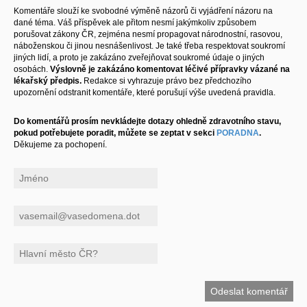
Komentáře slouží ke svobodné výměně názorů či vyjádření názoru na
dané téma. Váš příspěvek ale přitom nesmí jakýmkoliv způsobem
porušovat zákony ČR, zejména nesmí propagovat národnostní, rasovou,
náboženskou či jinou nesnášenlivost. Je také třeba respektovat soukromí
jiných lidí, a proto je zakázáno zveřejňovat soukromé údaje o jiných
osobách.
Výslovně je zakázáno komentovat léčivé přípravky vázané na
lékařský předpis.
Redakce si vyhrazuje právo bez předchozího
upozornění odstranit komentáře, které porušují výše uvedená pravidla.
Do komentářů prosím nevkládejte dotazy ohledně zdravotního stavu,
pokud potřebujete poradit, můžete se zeptat v sekci
PORADNA
.
Děkujeme za pochopení.