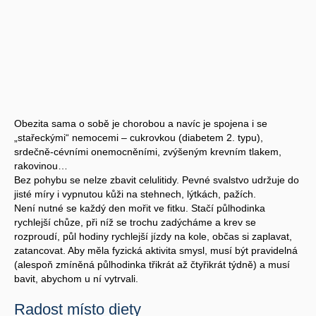
Obezita sama o sobě je chorobou a navíc je spojena i se
„stařeckými“ nemocemi – cukrovkou (diabetem 2. typu),
srdečně-cévními onemocněními, zvýšeným krevním tlakem,
rakovinou…
Bez pohybu se nelze zbavit celulitidy. Pevné svalstvo udržuje do
jisté míry i vypnutou kůži na stehnech, lýtkách, pažích.
Není nutné se každý den mořit ve fitku. Stačí půlhodinka
rychlejší chůze, při níž se trochu zadýcháme a krev se
rozproudí, půl hodiny rychlejší jízdy na kole, občas si zaplavat,
zatancovat. Aby měla fyzická aktivita smysl, musí být pravidelná
(alespoň zmíněná půlhodinka třikrát až čtyřikrát týdně) a musí
bavit, abychom u ní vytrvali.
Radost místo diety