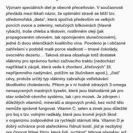
Význam speciálních diet je obecně přeceňován. V současnosti
převládá mezi lékaři názor, že optimální stravě se blíží tzv.
středomořská „dieta“, která spočívá především ve velkých
porcích ovoce a zeleniny, netučných bílkovinách (hlavně
rybách), troše chleba a těstovin, rostlinném oleji (jak
propagovaném olivovém, tak opomíjeném slunečnicovém),
jedné či dvou skleničkách kvalitního vína. Povoleno je i občasné
zahřešení v podobě malé porce sladkosti – tmavé čokolády,
ovocného dezertu… Taková strava obsahuje totiž dostatek
vlákniny pro správnou funkci zažívacího traktu (nedochází
například k zácpě, která vede k zhoršení „křečových“ žil,
nepříjemného nadýmání, potížím se žlučníkem apod.), „čistí“
cévy, protože určitý typ vlákniny zabraňuje vstřebávání
škodlivého cholesterolu. Přitom je v ní hodně zdravých 3-omega
nenasycených mastných kyselin, které jsou blahodárné jak pro
stav srdečně-cévního systému, tak i pro mozek. Je zdrojem i
důležitých vitaminů, minerálů a stopových prvků, bez nichž tělo
nemůže správně fungovat. Vitamin C, selen a zinek jsou důležité
pro boj s tzv. volnými radikály, které jsou kromě jiných škod
v organizmu zodpovědné za rychlejší stárnutí těla. Vitamin D je
dobrý ochránce proti stařeckému řídnutí kostí, jód je nezbytný
pro činnost štítné žlázy, která řídí „rychlost“ látkové přeměny, jež