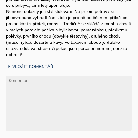
se s přibývajícími léty zpomaluje.
Neméně důležitý je i styl stolování. Na příjem potravy si
jihoevropané vyhradí čas. Jídlo je pro ně potěšením, příležitostí
pro setkání s přáteli, radostí. Tradičně se skládá z mnoha chodů
v malých porcích: pečiva s bylinkovou pomazánkou, předkrmu,
polévky, prvního chodu (obvykle těstoviny), druhého chodu
(maso, ryba), dezertu a kávy. Po takovém obědě je daleko
snazší odolávat stresu. A pokud jsou porce přiměřené, obezita
nehrozí!
VLOŽIT KOMENTÁŘ