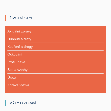
ŽIVOTNÍ STYL
Aktuální zprávy
Hubnutí a diety
Kouření a drogy
Očkování
Proti únavě
Sex a vztahy
Úrazy
Zdravá výživa
MÝTY O ZDRAVÍ