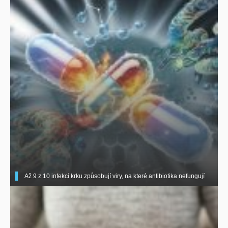
Až 9 z 10 infekcí krku způsobují viry, na které antibiotika nefungují