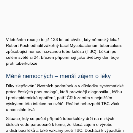
V letošním roce je to již 133 let od chvíle, kdy německý lékař
Robert Koch odhalil zákeřný bacil Mycobacterium tuberculosis
způsobující nemoc nazvanou tuberkulóza (TBC). Lékaři po
celém světě si 24. březen připomínají jako Světový den boje
proti tuberkulóze.
Méně nemocných – menší zájem o léky
Díky zlepšování životních podmínek a v důsledku systematické
práce českých pneumologů, kteří provádějí diagnostiku, léčbu
i protiepidemická opatření, patří ČR k zemím s nejnižším
výskytem této infekce na světě. Reálné nebezpečí TBC však
u nás stále trvá.
Situace, kdy se počet případů tuberkulózy drží na nízkých
číslech vede paradoxně k tomu, že klesá zájem o výrobu
a distribuci léků a také vakcíny proti TBC. Dochází k výpadkům