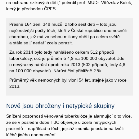
na ochranu rizikových dětí,“ potvrdil prof. MUDr. Vítězslav Kolek,
který je předsedou ČPFS.
Přesně 164 žen, 348 mužů, z toho šest dětí – toto jsou
nejčerstvější počty těch, kteří v České republice onemocněli
chorobou, jež má za sebou miliony obětí po celém světě
a stále se jí nedaří zcela porazit.
Za rok 2014 bylo tedy nahlášeno celkem 512 případů
tuberkulózy, což je průměrně 4,9 na 100 000 obyvatel. Jde
o nevýrazný nárůst oproti roku 2013 (502 případů, tedy 4,8
na 100 000 obyvatel). Nárůst činí přibližně 2 %.
Průměrný věk nemocných byl vloni 54 let, stejně jako v roce
2013.
Nově jsou ohroženy i netypické skupiny
Snížení pozornosti věnované tuberkulóze je alarmující o to více,
že se v poslední době TBC objevuje u zcela netypických
pacientů – například u těch, jejichž imunita je oslabena kvůli
léčbě jiného onemocnění.