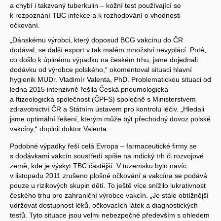
a chybí i takzvaný tuberkulin – kožní test používající se
k rozpoznání TBC infekce a k rozhodování o vhodnosti
očkování.
„Dánskému výrobci, který doposud BCG vakcínu do ČR
dodával, se další export v tak malém množství nevyplácí. Poté,
co došlo k úplnému výpadku na českém trhu, jsme dojednali
dodávku od výrobce polského,“ okomentoval situaci hlavní
hygienik MUDr. Vladimír Valenta, PhD. Problematickou situaci od
ledna 2015 intenzivně řešila Česká pneumologická
a ftizeologická společnost (ČPFS) společně s Ministerstvem
zdravotnictví ČR a Státním ústavem pro kontrolu léčiv. „Hledali
jsme optimální řešení, kterým může být přechodný dovoz polské
vakcíny,“ doplnil doktor Valenta.
Podobné výpadky řeší celá Evropa – farmaceutické firmy se
s dodávkami vakcín soustředí spíše na indický trh či rozvojové
země, kde je výskyt TBC častější. V tuzemsku bylo navíc
v listopadu 2011 zrušeno plošné očkování a vakcína se podává
pouze u rizikových skupin dětí. To ještě více snížilo lukrativnost
českého trhu pro zahraniční výrobce vakcín. „Je stále obtížnější
udržovat dostupnost léků, očkovacích látek a diagnostických
testů. Tyto situace jsou velmi nebezpečné především s ohledem