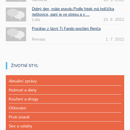
Dobrý den, máte pravdu.Podle fotek má holčička
neštovice, paní je ve stresu a v ...
Lída
15. 8. 2022
Pozdrav z lázní Ti Fando posílám Renča
Renata
1. 7. 2022
ŽIVOTNÍ STYL
Aktuální zprávy
Hubnutí a diety
Kouření a drogy
Očkování
Proti únavě
Sex a vztahy