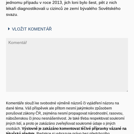
jednomu případu v roce 2013, jich loni bylo šest, pět z nich
lékaři diagnostikovali u cizinců ze zemí bývalého Sovětského
svazu.
VLOŽIT KOMENTÁŘ
Komentáře slouží ke svobodné výměně názorů či vyjádření názoru na
dané téma. Váš příspěvek ale přitom nesmí jakýmkoliv způsobem
porušovat zákony ČR, zejména nesmí propagovat národnostní, rasovou,
náboženskou či jinou nesnášenlivost. Je také třeba respektovat soukromí
jiných lidí, a proto je zakázáno zveřejňovat soukromé údaje o jiných
osobách.
Výslovně je zakázáno komentovat léčivé přípravky vázané na
lékařský předpis.
Redakce si vyhrazuje právo bez předchozího