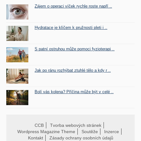
Zájem o operaci víček rychle roste napří ..
Hydratace je klíčem k pružnosti pleti i ..
S patní ostruhou může pomoci fyzioterapi ..
Jak po ránu rozhýbat ztuhlé tělo a kdy r ..
Bolí vás kolena? Příčina může být v celé ..
CCB
Tvorba webových stránek
Wordpress Magazine Theme
Soutěže
Inzerce
Kontakt
Zásady ochrany osobních údajů