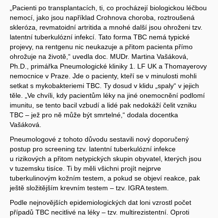
„Pacienti po transplantacích, ti, co procházejí biologickou léčbou
nemocí, jako jsou například Crohnova choroba, roztroušená
skleróza, revmatoidní artritida a mnohé další jsou ohroženi tzv.
latentní tuberkulózní infekcí. Tato forma TBC nemá typické
projevy, na rentgenu nic neukazuje a přitom pacienta přímo
ohrožuje na životě,“ uvedla doc. MUDr. Martina Vašáková,
Ph.D., primářka Pneumologické kliniky 1. LF UK a Thomayerovy
nemocnice v Praze. Jde o pacienty, kteří se v minulosti mohli
setkat s mykobakteriemi TBC. Ty dosud v klidu „spaly“ v jejich
těle. „Ve chvíli, kdy pacientům léky na jiné onemocnění podlomí
imunitu, se tento bacil vzbudí a lidé pak nedokáží čelit vzniku
TBC – jež pro ně může být smrtelné,“ dodala docentka
Vašáková.
Pneumologové z tohoto důvodu sestavili nový doporučený
postup pro screening tzv. latentní tuberkulózní infekce
u rizikových a přitom netypických skupin obyvatel, kterých jsou
v tuzemsku tisíce. Ti by měli všichni projít nejprve
tuberkulinovým kožním testem, a pokud se objeví reakce, pak
ještě složitějším krevním testem – tzv. IGRA testem.
Podle nejnovějších epidemiologických dat loni vzrostl počet
případů TBC necitlivé na léky – tzv. multirezistentní. Oproti