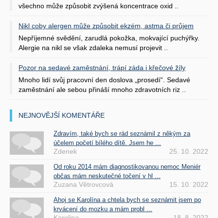
všechno může způsobit zvýšená koncentrace oxid ..
Nikl coby alergen může způsobit ekzém, astma či průjem
Nepříjemné svědění, zarudlá pokožka, mokvající puchýřky.
Alergie na nikl se však zdaleka nemusí projevit ..
Pozor na sedavé zaměstnání, trápí záda i křečové žíly
Mnoho lidí svůj pracovní den doslova „prosedí“. Sedavé
zaměstnání ale sebou přináší mnoho zdravotních riz ..
NEJNOVĚJŠÍ KOMENTÁŘE
Zdravím, také bych se rád seznámil z někým za
účelem početí bílého dítě. Jsem he ...
Zdenek
25. 10. 2022
Od roku 2014 mám diagnostikovanou nemoc Meniér
občas mám neskutečné točení v hl ...
Zuzana Větrovcová
15. 10. 2022
Ahoj se Karolína a chtela bych se seznámit jsem po
krvácení do mozku a mám probl ...
Karolina
18. 8. 2022