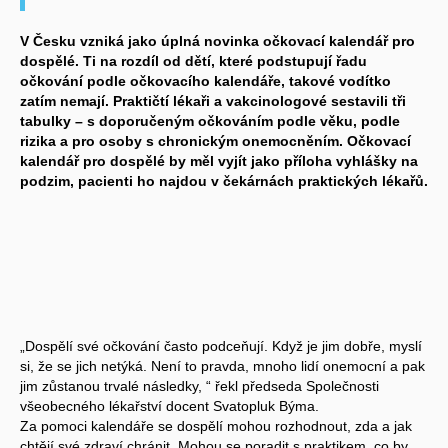
V Česku vzniká jako úplná novinka očkovací kalendář pro
dospělé. Ti na rozdíl od dětí, které podstupují řadu
očkování podle očkovacího kalendáře, takové vodítko
zatím nemají. Praktičtí lékaři a vakcinologové sestavili tři
tabulky – s doporučeným očkováním podle věku, podle
rizika a pro osoby s chronickým onemocněním. Očkovací
kalendář pro dospělé by měl vyjít jako příloha vyhlášky na
podzim, pacienti ho najdou v čekárnách praktických lékařů.
„Dospělí své očkování často podceňují. Když je jim dobře, myslí
si, že se jich netýká. Není to pravda, mnoho lidí onemocní a pak
jim zůstanou trvalé následky, “ řekl předseda Společnosti
všeobecného lékařství docent Svatopluk Býma.
Za pomoci kalendáře se dospělí mohou rozhodnout, zda a jak
chtějí své zdraví chránit. Mohou se poradit s praktikem, co by