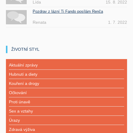
Lída
15. 8. 2022
Pozdrav z lázní Ti Fando posílám Renča
Renata
1. 7. 2022
ŽIVOTNÍ STYL
Aktuální zprávy
Hubnutí a diety
Kouření a drogy
Očkování
Proti únavě
Sex a vztahy
Úrazy
Zdravá výživa