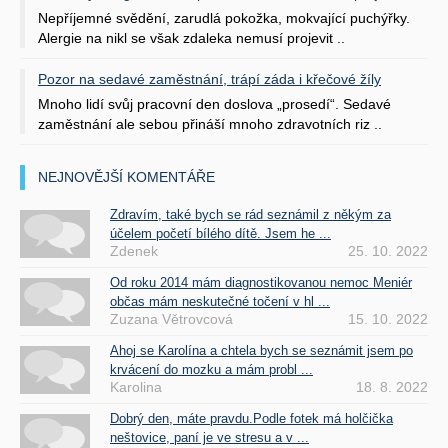
Nepříjemné svědění, zarudlá pokožka, mokvající puchýřky.
Alergie na nikl se však zdaleka nemusí projevit ..
Pozor na sedavé zaměstnání, trápí záda i křečové žíly
Mnoho lidí svůj pracovní den doslova „prosedí“. Sedavé
zaměstnání ale sebou přináší mnoho zdravotních riz ..
NEJNOVĚJŠÍ KOMENTÁŘE
Zdravím, také bych se rád seznámil z někým za
účelem početí bílého dítě. Jsem he ...
Zdenek
25. 10. 2022
Od roku 2014 mám diagnostikovanou nemoc Meniér
občas mám neskutečné točení v hl ...
Zuzana Větrovcová
15. 10. 2022
Ahoj se Karolína a chtela bych se seznámit jsem po
krvácení do mozku a mám probl ...
Karolina
18. 8. 2022
Dobrý den, máte pravdu.Podle fotek má holčička
neštovice, paní je ve stresu a v ...