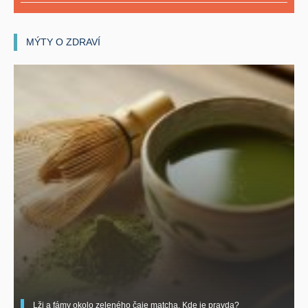
MÝTY O ZDRAVÍ
Lži a fámy okolo zeleného čaje matcha. Kde je pravda?