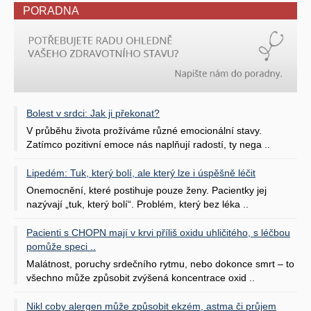
PORADNA
Bolest v srdci: Jak ji překonat?
V průběhu života prožíváme různé emocionální stavy.
Zatímco pozitivní emoce nás naplňují radostí, ty nega ..
Lipedém: Tuk, který bolí, ale který lze i úspěšně léčit
Onemocnění, které postihuje pouze ženy. Pacientky jej
nazývají „tuk, který bolí“. Problém, který bez léka ..
Pacienti s CHOPN mají v krvi příliš oxidu uhličitého, s léčbou
pomůže speci ..
Malátnost, poruchy srdečního rytmu, nebo dokonce smrt – to
všechno může způsobit zvýšená koncentrace oxid ..
Nikl coby alergen může způsobit ekzém, astma či průjem