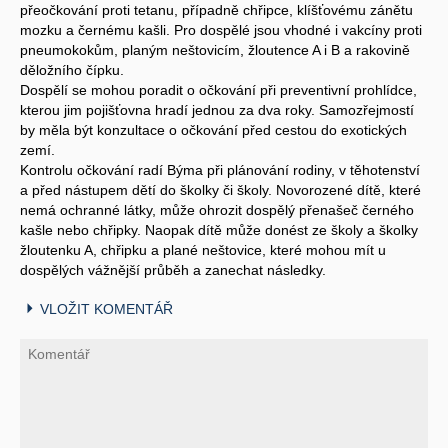
přeočkování proti tetanu, případně chřipce, klíšťovému zánětu
mozku a černému kašli. Pro dospělé jsou vhodné i vakcíny proti
pneumokokům, planým neštovicím, žloutence A i B a rakovině
děložního čípku.
Dospělí se mohou poradit o očkování při preventivní prohlídce,
kterou jim pojišťovna hradí jednou za dva roky. Samozřejmostí
by měla být konzultace o očkování před cestou do exotických
zemí.
Kontrolu očkování radí Býma při plánování rodiny, v těhotenství
a před nástupem dětí do školky či školy. Novorozené dítě, které
nemá ochranné látky, může ohrozit dospělý přenašeč černého
kašle nebo chřipky. Naopak dítě může donést ze školy a školky
žloutenku A, chřipku a plané neštovice, které mohou mít u
dospělých vážnější průběh a zanechat následky.
VLOŽIT KOMENTÁŘ