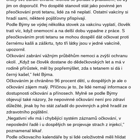
jim on doporučil. Pro dospělé stanovil stát jako povinné jen
přeočkování proti tetanu, lidé za ně neplatí. Ostatní vakcíny si
hradí sami, některé pojišťovny přispívají.
Podle Býmy se výdej několika stovek za vakcínu vyplatí, člověk
tratí víc, když onemocní a na delší dobu vypadne z práce. S
přeočkováním proti tetanu se mohou dospělí dát očkovat proti
černému kašli a záškrtu, tyto tři látky jsou v jedné vakcíně,
upozornil.
Očkování zabrání vážným průběhům nemoci a zvýší ochranu
okolí. „Když se člověk dostane do dědečkovských let a má v
rodině přírůstek, měl by popřemýšlet, zda s tetanem si dá i
černý kašel,“ řekl Býma.
Očkováním je chráněno 96 procent dětí, u dospělých je ale o
očkování zájem malý. Příčinou je to, že lidé nemají informace o
dostupnosti očkování a přínosech. Mylně se podle Býmy
objevují také názory, že nepovinné očkování není pro zdraví
důležité, jinak by ho stát zařadil do povinných a plně hradil ze
zdravotního pojištění.
„Negativní vliv má i chybějící systém záznamů očkování, v
neposlední řadě i u dospělých se projevuje strach z injekcí,“
poznamenal lékař.
Podle očkovacího kalendáře by si lidé celoživotně měli hlídat