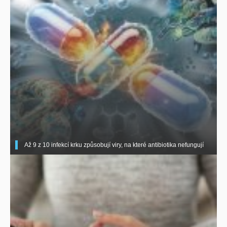
Až 9 z 10 infekcí krku způsobují viry, na které antibiotika nefungují