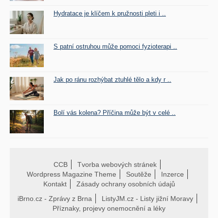
Hydratace je klíčem k pružnosti pleti i ..
S patní ostruhou může pomoci fyzioterapi ..
Jak po ránu rozhýbat ztuhlé tělo a kdy r ..
Bolí vás kolena? Příčina může být v celé ..
CCB
Tvorba webových stránek
Wordpress Magazine Theme
Soutěže
Inzerce
Kontakt
Zásady ochrany osobních údajů
iBrno.cz - Zprávy z Brna
ListyJM.cz - Listy jižní Moravy
Příznaky, projevy onemocnění a léky