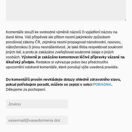
Komentáře slouží ke svobodné výměně názorů či vyjádření názoru na
dané téma. Váš příspěvek ale přitom nesmí jakýmkoliv způsobem
porušovat zákony ČR, zejména nesmí propagovat národnostní, rasovou,
náboženskou či jinou nesnášenlivost. Je také třeba respektovat soukromí
jiných lidí, a proto je zakázáno zveřejňovat soukromé údaje o jiných
osobách.
Výslovně je zakázáno komentovat léčivé přípravky vázané na
lékařský předpis.
Redakce si vyhrazuje právo bez předchozího
upozornění odstranit komentáře, které porušují výše uvedená pravidla.
Do komentářů prosím nevkládejte dotazy ohledně zdravotního stavu,
pokud potřebujete poradit, můžete se zeptat v sekci
PORADNA
.
Děkujeme za pochopení.