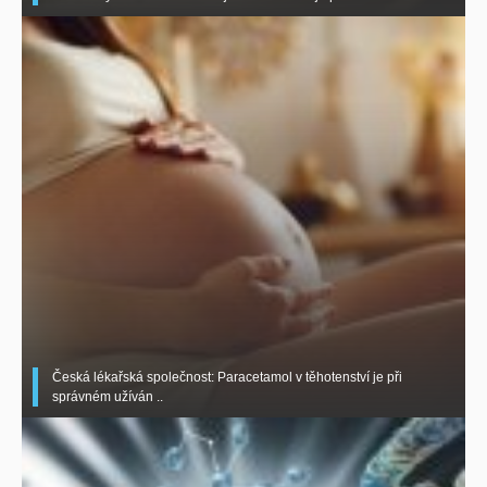
Česká lékařská společnost: Paracetamol v těhotenství je při
správném užíván ..