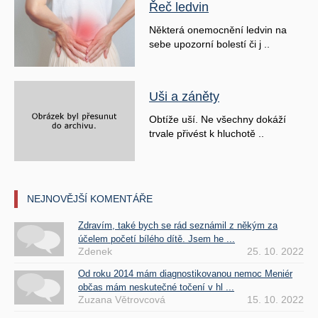
Řeč ledvin
Některá onemocnění ledvin na
sebe upozorní bolestí či j ..
Uši a záněty
Obtíže uší. Ne všechny dokáží
trvale přivést k hluchotě ..
NEJNOVĚJŠÍ KOMENTÁŘE
Zdravím, také bych se rád seznámil z někým za
účelem početí bílého dítě. Jsem he ...
Zdenek
25. 10. 2022
Od roku 2014 mám diagnostikovanou nemoc Meniér
občas mám neskutečné točení v hl ...
Zuzana Větrovcová
15. 10. 2022