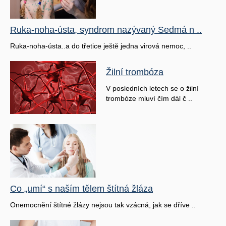
Ruka-noha-ústa, syndrom nazývaný Sedmá n ..
Ruka-noha-ústa..a do třetice ještě jedna virová nemoc, ..
Žilní trombóza
V posledních letech se o žilní
trombóze mluví čím dál č ..
Co „umí“ s naším tělem štítná žláza
Onemocnění štítné žlázy nejsou tak vzácná, jak se dříve ..