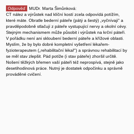
Odpověď
MUDr. Marta Šimůnková:
CT nález a výrůstek nad klíční kostí zcela odpovídá potížím,
které máte. Obratle bederní páteře (pátý a šestý) „vyčnívají“ a
pravděpodobně stlačují z páteře vystupující nervy a okolní cévy.
Stejným mechanismem může působit i výrůstek na krční páteři.
V pořádku není ani skloubení bederní páteře a křížové oblasti.
Myslím, že by bylo dobré kompletní vyšetření lékařem-
fyzioterapeutem („rehabilitační lékař“) a správnou rehabilitací by
se měl stav zlepšit. Pád potíže (i stav páteře) zhoršil určitě.
Nošení těžkých břemen vaší páteři též neprospívá, stejně jako
desetihodinová práce. Nutný je dostatek odpočinku a správně
prováděné cvičení.