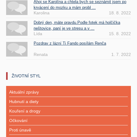
Ahoj se Karolína a chtela bych se seznámit jsem po
krvácení do mozku a mám probl ...
Karolina
18. 8. 2022
Dobrý den, máte pravdu.Podle fotek má holčička
neštovice, paní je ve stresu a v ...
Lída
15. 8. 2022
Pozdrav z lázní Ti Fando posílám Renča
Renata
1. 7. 2022
ŽIVOTNÍ STYL
Aktuální zprávy
Hubnutí a diety
Kouření a drogy
Očkování
Proti únavě