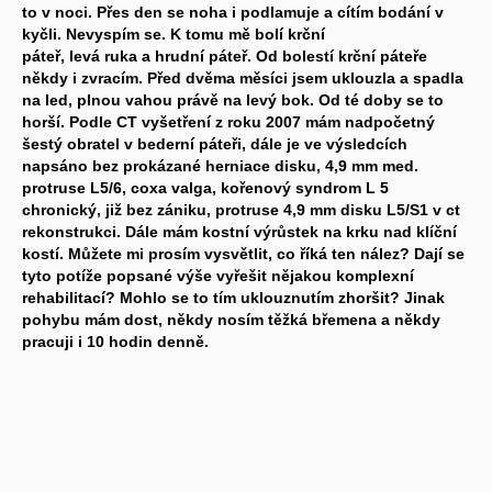
to v noci. Přes den se noha i podlamuje a cítím bodání v
kyčli. Nevyspím se. K tomu mě bolí krční
páteř, levá ruka a hrudní páteř. Od bolestí krční páteře
někdy i zvracím. Před dvěma měsíci jsem uklouzla a spadla
na led, plnou vahou právě na levý bok. Od té doby se to
horší. Podle CT vyšetření z roku 2007 mám nadpočetný
šestý obratel v bederní páteři, dále je ve výsledcích
napsáno bez prokázané herniace disku, 4,9 mm med.
protruse L5/6, coxa valga, kořenový syndrom L 5
chronický, již bez zániku, protruse 4,9 mm disku L5/S1 v ct
rekonstrukci. Dále mám kostní výrůstek na krku nad klíční
kostí. Můžete mi prosím vysvětlit, co říká ten nález? Dají se
tyto potíže popsané výše vyřešit nějakou komplexní
rehabilitací? Mohlo se to tím uklouznutím zhoršit? Jinak
pohybu mám dost, někdy nosím těžká břemena a někdy
pracuji i 10 hodin denně.