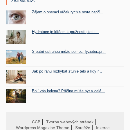
ZAJÍMÁ VÁS
Zájem o operaci víček rychle roste napří ..
Hydratace je klíčem k pružnosti pleti i ..
S patní ostruhou může pomoci fyzioterapi ..
Jak po ránu rozhýbat ztuhlé tělo a kdy r ..
Bolí vás kolena? Příčina může být v celé ..
CCB
Tvorba webových stránek
Wordpress Magazine Theme
Soutěže
Inzerce