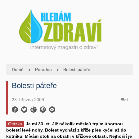
Domů
Poradna
Bolesti páteře
Bolesti páteře
23. března 2009
0
Otázka
Je mi 33 let. Již několik měsíců trpím úpornou
bolestí levé nohy. Bolest vychází z kříže přes kyčel až do
kotníku. Mívám otok na obratli v křížové oblasti. Nejhorší je