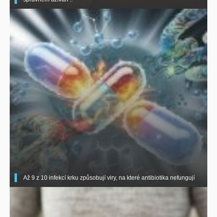
Až 9 z 10 infekcí krku způsobují viry, na které antibiotika nefungují