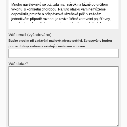
Mnoho návštěvníků se ptá, zda mají
nárok na lázně
po určitém
výkonu, s konkrétní chorobou. Na tuto otázku vám nemůžeme
odpovědět, protože o příspěvkové lázeňské péči v každém
jednotlivém případě rozhoduje revizní lékař zdravotní pojišťovny,
neexistuje univerzální seznam, kdy se lázně poskytují a kdy ne.
Záleží na mnoha okolnostech (kuřáctví, inkontinence), funkčním
postižení pacienta a dalších zdravotních okolnostech.
Váš email (vyžadováno)
Buďte prosím při zadávání mailové adresy pečliví. Zpracovány budou
Požádejte svého ošetřujícího lékaře o návrh, který pak posoudí
příslušný revizní lékař. My vám spolehlivou odpověď dát
pouze dotazy zadané s existující mailovou adresou.
nemůžeme.
Váš dotaz*
Výsledky vyšetření
Přístrojová vyšetření (CT, rentgen, sono, magnetická rezonance a
další, stejně jako laboratorní testy (krevní obraz, imunologické
vyšetření, biochemické parametry a jiné) jsou pomocnými metodami
a bez znalosti klinického stavu nemají takřka žádnou výpovědní
hodnotu. Není v ničích silách na dálku bez vyšetření lékařem jen ze
závěrů přístrojových a laboratorních testů stanovit diagnózu. Se
svými dotazy na interpretaci výsledků se proto prosím obracejte na
své lékaře.
Děkujeme za pochopení