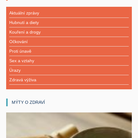
Aktuální zprávy
Hubnutí a diety
Kouření a drogy
Očkování
Proti únavě
Sex a vztahy
Úrazy
Zdravá výživa
MÝTY O ZDRAVÍ