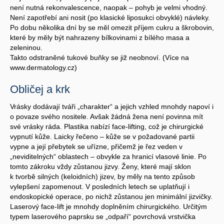
není nutná rekonvalescence, naopak – pohyb je velmi vhodný.
Není zapotřebí ani nosit (po klasické liposukci obvyklé) návleky.
Po dobu několika dní by se měl omezit příjem cukru a škrobovin,
které by měly být nahrazeny bílkovinami z bílého masa a
zeleninou.
Takto odstraněné tukové buňky se již neobnoví. (Více na
www.dermatology.cz)
Obličej a krk
Vrásky dodávají tváři „charakter“ a jejich vzhled mnohdy napoví i
o povaze svého nositele. Avšak žádná žena není povinna mít
své vrásky ráda. Plastika nabízí face-lifting, což je chirurgické
vypnutí kůže. Laicky řečeno – kůže se v požadované partii
vypne a její přebytek se uřízne, přičemž je řez veden v
„neviditelných“ oblastech – obvykle za hranicí vlasové linie. Po
tomto zákroku vždy zůstanou jizvy. Ženy, které mají sklon
k tvorbě silných (keloidních) jizev, by měly na tento způsob
vylepšení zapomenout. V posledních letech se uplatňují i
endoskopické operace, po nichž zůstanou jen minimální jizvičky.
Laserový face-lift je mnohdy doplněním chirurgického. Určitým
typem laserového paprsku se „odpaří“ povrchová vrstvička