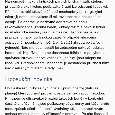
Nahromadění tuku v kritických partiích břicha, hýždí, stehen,
případně v okolí kolen, podbradku či zad lze odstranit liposukcí.
Při ní se rozruší tuková tkáň buď mechanicky (chirurgickými
nástroji) nebo ultrazvukem či mikrovibracemi a následně se
odsaje. Po operaci je nezbytné dodržovat po dobu
rekonvalescence (zhruba týden) klidový režim a několik týdnů
nosit elastické návleky (až dva měsíce). Teprve pak je tělo
připraveno na plnou fyzickou zátěž (v případě vibracemi
asistované liposukce je možná plná zátěž zhruba po čtyřech
týdnech). Tato metoda nepatří ke způsobům celkové redukce
hmotnosti. Nejdříve je nutné dosáhnout štíhlé linie pohybem a
správnou stravou, teprve vzdorující „špíčky“ jsou adepty na
liposukci. Předpokladem úspěšnosti je dostatečná pružnost kůže
nad ošetřeným místem, a tedy i věk.
Liposukční novinka
Do České republiky se nyní dostal i první přístroj (další se
plánují) který „opraví“ problémové partie nekrvavou metodou.
Principem je ultrazvukové rozbití tukových buněk v konkrétní
části těla, přičemž nejsou poškozeny cévy, nervy ani kůže, proto
tento způsob ošetření nebolí. Uvolněný tuk je metabolizován
stejnou cestou, jako tuky přijímané s potravou. Po této liposukci