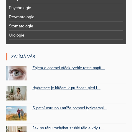
Psychologie
Revmatologie
Stomatologie
Urologie
ZAJÍMÁ VÁS
Zájem o operaci víček rychle roste napří ..
Hydratace je klíčem k pružnosti pleti i ..
S patní ostruhou může pomoci fyzioterapi ..
Jak po ránu rozhýbat ztuhlé tělo a kdy r ..