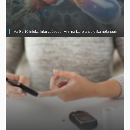
Až 9 z 10 infekcí krku způsobují viry, na které antibiotika nefungují