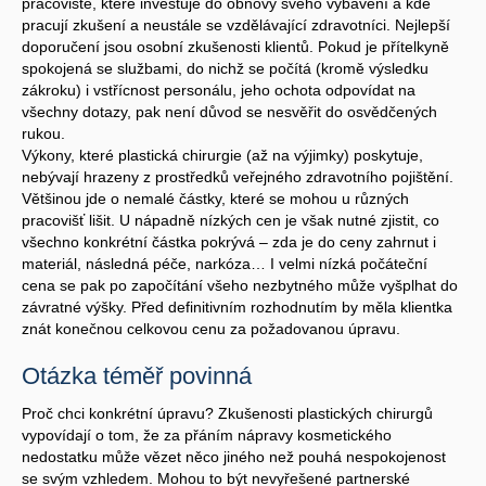
pracoviště, které investuje do obnovy svého vybavení a kde
pracují zkušení a neustále se vzdělávající zdravotníci. Nejlepší
doporučení jsou osobní zkušenosti klientů. Pokud je přítelkyně
spokojená se službami, do nichž se počítá (kromě výsledku
zákroku) i vstřícnost personálu, jeho ochota odpovídat na
všechny dotazy, pak není důvod se nesvěřit do osvědčených
rukou.
Výkony, které plastická chirurgie (až na výjimky) poskytuje,
nebývají hrazeny z prostředků veřejného zdravotního pojištění.
Většinou jde o nemalé částky, které se mohou u různých
pracovišť lišit. U nápadně nízkých cen je však nutné zjistit, co
všechno konkrétní částka pokrývá – zda je do ceny zahrnut i
materiál, následná péče, narkóza… I velmi nízká počáteční
cena se pak po započítání všeho nezbytného může vyšplhat do
závratné výšky. Před definitivním rozhodnutím by měla klientka
znát konečnou celkovou cenu za požadovanou úpravu.
Otázka téměř povinná
Proč chci konkrétní úpravu? Zkušenosti plastických chirurgů
vypovídají o tom, že za přáním nápravy kosmetického
nedostatku může vězet něco jiného než pouhá nespokojenost
se svým vzhledem. Mohou to být nevyřešené partnerské