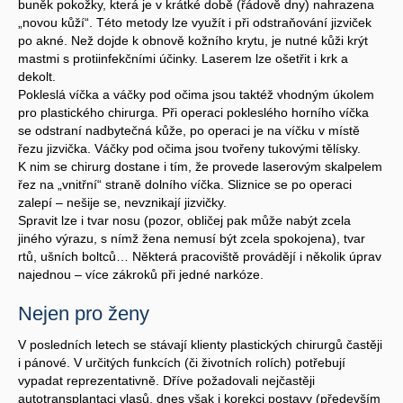
buněk pokožky, která je v krátké době (řádově dny) nahrazena
„novou kůží“. Této metody lze využít i při odstraňování jizviček
po akné. Než dojde k obnově kožního krytu, je nutné kůži krýt
mastmi s protiinfekčními účinky. Laserem lze ošetřit i krk a
dekolt.
Pokleslá víčka a váčky pod očima jsou taktéž vhodným úkolem
pro plastického chirurga. Při operaci pokleslého horního víčka
se odstraní nadbytečná kůže, po operaci je na víčku v místě
řezu jizvička. Váčky pod očima jsou tvořeny tukovými tělísky.
K nim se chirurg dostane i tím, že provede laserovým skalpelem
řez na „vnitřní“ straně dolního víčka. Sliznice se po operaci
zalepí – nešije se, nevznikají jizvičky.
Spravit lze i tvar nosu (pozor, obličej pak může nabýt zcela
jiného výrazu, s nímž žena nemusí být zcela spokojena), tvar
rtů, ušních boltců… Některá pracoviště provádějí i několik úprav
najednou – více zákroků při jedné narkóze.
Nejen pro ženy
V posledních letech se stávají klienty plastických chirurgů častěji
i pánové. V určitých funkcích (či životních rolích) potřebují
vypadat reprezentativně. Dříve požadovali nejčastěji
autotransplantaci vlasů, dnes však i korekci postavy (především