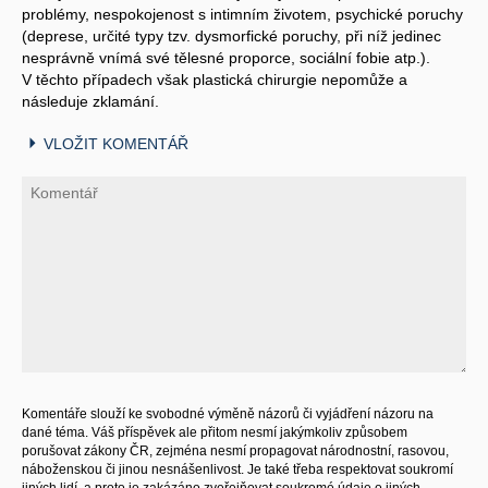
problémy, nespokojenost s intimním životem, psychické poruchy
(deprese, určité typy tzv. dysmorfické poruchy, při níž jedinec
nesprávně vnímá své tělesné proporce, sociální fobie atp.).
V těchto případech však plastická chirurgie nepomůže a
následuje zklamání.
VLOŽIT KOMENTÁŘ
Komentáře slouží ke svobodné výměně názorů či vyjádření názoru na
dané téma. Váš příspěvek ale přitom nesmí jakýmkoliv způsobem
porušovat zákony ČR, zejména nesmí propagovat národnostní, rasovou,
náboženskou či jinou nesnášenlivost. Je také třeba respektovat soukromí
jiných lidí, a proto je zakázáno zveřejňovat soukromé údaje o jiných