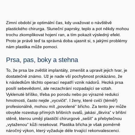
Zimní období je optimální čas, kdy uvažovat o návštěvě
plastického chirurga. Sluneční paprsky, teplo a pot někdy mohou
trochu zkomplikovat hojení ran, a tím pokazit výsledný efekt.
Proto je právě teď ta správná doba ujasnit si, s jakými problémy
nám plastika může pomoci.
Prsa, pas, boky a stehna
To, že prsa lze zvětšit implantáty, zmenšit a upravit jejich tvar, je
dostatečně známo. Už je nade vší pochybnost prokázáno, že
k následkům těchto operací nepatří vznik nádorů. Hezká prsa
posílí sebevědomí, ale nezachrání rozpadající se vztah.
Vyklenuté bříško, třeba po porodu nebo po výrazné redukci
hmotnosti, často nejde „vycvičit“. I ženy, které cvičí (téměř)
profesionálně, mohou mít „povolené“ břicho. Za tento jev může
obvykle rozestup přímých břišních svalů, jakási „škvíra“ v břišní
stěně, kterou umějí plastičtí chirurgové „sešít“ a přebytečnou
„vytaženou“ kůži resekovat. Plastika břicha je však poměrně
náročný výkon, který vyžaduje déle trvající rekonvalescenci.