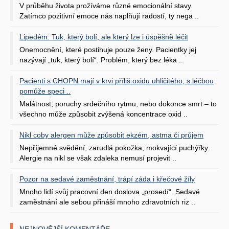
V průběhu života prožíváme různé emocionální stavy.
Zatímco pozitivní emoce nás naplňují radostí, ty nega ..
Lipedém: Tuk, který bolí, ale který lze i úspěšně léčit
Onemocnění, které postihuje pouze ženy. Pacientky jej
nazývají „tuk, který bolí“. Problém, který bez léka ..
Pacienti s CHOPN mají v krvi příliš oxidu uhličitého, s léčbou
pomůže speci ..
Malátnost, poruchy srdečního rytmu, nebo dokonce smrt – to
všechno může způsobit zvýšená koncentrace oxid ..
Nikl coby alergen může způsobit ekzém, astma či průjem
Nepříjemné svědění, zarudlá pokožka, mokvající puchýřky.
Alergie na nikl se však zdaleka nemusí projevit ..
Pozor na sedavé zaměstnání, trápí záda i křečové žíly
Mnoho lidí svůj pracovní den doslova „prosedí“. Sedavé
zaměstnání ale sebou přináší mnoho zdravotních riz ..