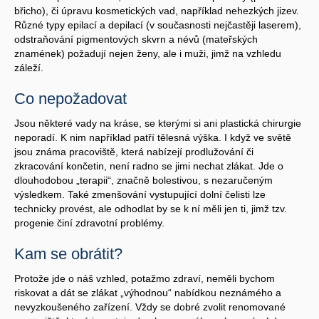
břicho), či úpravu kosmetických vad, například nehezkých jizev.
Různé typy epilací a depilací (v současnosti nejčastěji laserem),
odstraňování pigmentových skvrn a névů (mateřských
znamének) požadují nejen ženy, ale i muži, jimž na vzhledu
záleží.
Co nepožadovat
Jsou některé vady na kráse, se kterými si ani plastická chirurgie
neporadí. K nim například patří tělesná výška. I když ve světě
jsou známa pracoviště, která nabízejí prodlužování či
zkracování končetin, není radno se jimi nechat zlákat. Jde o
dlouhodobou „terapii“, značně bolestivou, s nezaručeným
výsledkem. Také zmenšování vystupující dolní čelisti lze
technicky provést, ale odhodlat by se k ní měli jen ti, jimž tzv.
progenie činí zdravotní problémy.
Kam se obrátit?
Protože jde o náš vzhled, potažmo zdraví, neměli bychom
riskovat a dát se zlákat „výhodnou“ nabídkou neznámého a
nevyzkoušeného zařízení. Vždy se dobré zvolit renomované