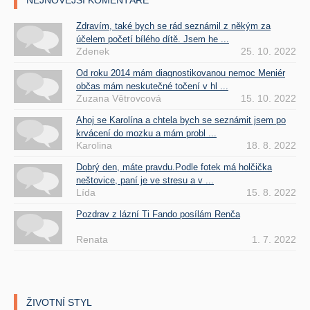
NEJNOVĚJŠÍ KOMENTÁŘE
Zdravím, také bych se rád seznámil z někým za
účelem početí bílého dítě. Jsem he ...
Zdenek
25. 10. 2022
Od roku 2014 mám diagnostikovanou nemoc Meniér
občas mám neskutečné točení v hl ...
Zuzana Větrovcová
15. 10. 2022
Ahoj se Karolína a chtela bych se seznámit jsem po
krvácení do mozku a mám probl ...
Karolina
18. 8. 2022
Dobrý den, máte pravdu.Podle fotek má holčička
neštovice, paní je ve stresu a v ...
Lída
15. 8. 2022
Pozdrav z lázní Ti Fando posílám Renča
Renata
1. 7. 2022
ŽIVOTNÍ STYL