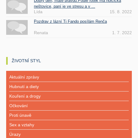
Dobrý den, máte pravdu.Podle fotek má holčička
neštovice, paní je ve stresu a v ...
Lída
15. 8. 2022
Pozdrav z lázní Ti Fando posílám Renča
Renata
1. 7. 2022
ŽIVOTNÍ STYL
Aktuální zprávy
Hubnutí a diety
Kouření a drogy
Očkování
Proti únavě
Sex a vztahy
Úrazy