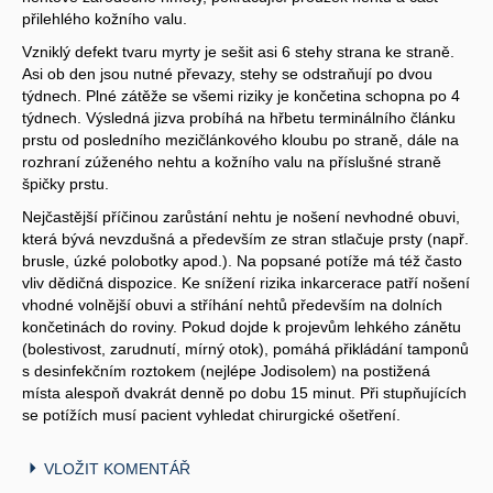
přilehlého kožního valu.
Vzniklý defekt tvaru myrty je sešit asi 6 stehy strana ke straně.
Asi ob den jsou nutné převazy, stehy se odstraňují po dvou
týdnech. Plné zátěže se všemi riziky je končetina schopna po 4
týdnech. Výsledná jizva probíhá na hřbetu terminálního článku
prstu od posledního mezičlánkového kloubu po straně, dále na
rozhraní zúženého nehtu a kožního valu na příslušné straně
špičky prstu.
Nejčastější příčinou zarůstání nehtu je nošení nevhodné obuvi,
která bývá nevzdušná a především ze stran stlačuje prsty (např.
brusle, úzké polobotky apod.). Na popsané potíže má též často
vliv dědičná dispozice. Ke snížení rizika inkarcerace patří nošení
vhodné volnější obuvi a stříhání nehtů především na dolních
končetinách do roviny. Pokud dojde k projevům lehkého zánětu
(bolestivost, zarudnutí, mírný otok), pomáhá přikládání tamponů
s desinfekčním roztokem (nejlépe Jodisolem) na postižená
místa alespoň dvakrát denně po dobu 15 minut. Při stupňujících
se potížích musí pacient vyhledat chirurgické ošetření.
VLOŽIT KOMENTÁŘ