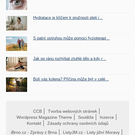
Hydratace je klíčem k pružnosti pleti i ..
S patní ostruhou může pomoci fyzioterapi ..
Jak po ránu rozhýbat ztuhlé tělo a kdy r ..
Bolí vás kolena? Příčina může být v celé ..
CCB
Tvorba webových stránek
Wordpress Magazine Theme
Soutěže
Inzerce
Kontakt
Zásady ochrany osobních údajů
iBrno.cz - Zprávy z Brna
ListyJM.cz - Listy jižní Moravy