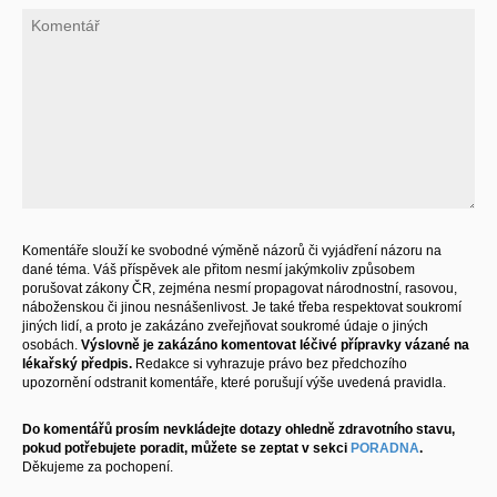
Komentáře slouží ke svobodné výměně názorů či vyjádření názoru na
dané téma. Váš příspěvek ale přitom nesmí jakýmkoliv způsobem
porušovat zákony ČR, zejména nesmí propagovat národnostní, rasovou,
náboženskou či jinou nesnášenlivost. Je také třeba respektovat soukromí
jiných lidí, a proto je zakázáno zveřejňovat soukromé údaje o jiných
osobách.
Výslovně je zakázáno komentovat léčivé přípravky vázané na
lékařský předpis.
Redakce si vyhrazuje právo bez předchozího
upozornění odstranit komentáře, které porušují výše uvedená pravidla.
Do komentářů prosím nevkládejte dotazy ohledně zdravotního stavu,
pokud potřebujete poradit, můžete se zeptat v sekci
PORADNA
.
Děkujeme za pochopení.