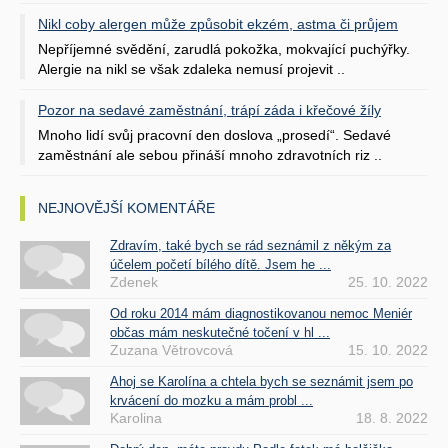
Nikl coby alergen může způsobit ekzém, astma či průjem
Nepříjemné svědění, zarudlá pokožka, mokvající puchýřky.
Alergie na nikl se však zdaleka nemusí projevit ..
Pozor na sedavé zaměstnání, trápí záda i křečové žíly
Mnoho lidí svůj pracovní den doslova „prosedí“. Sedavé
zaměstnání ale sebou přináší mnoho zdravotních riz ..
NEJNOVĚJŠÍ KOMENTÁŘE
Zdravím, také bych se rád seznámil z někým za
účelem početí bílého dítě. Jsem he ...
Zdenek
25. 10. 2022
Od roku 2014 mám diagnostikovanou nemoc Meniér
občas mám neskutečné točení v hl ...
Zuzana Větrovcová
15. 10. 2022
Ahoj se Karolína a chtela bych se seznámit jsem po
krvácení do mozku a mám probl ...
Karolina
18. 8. 2022