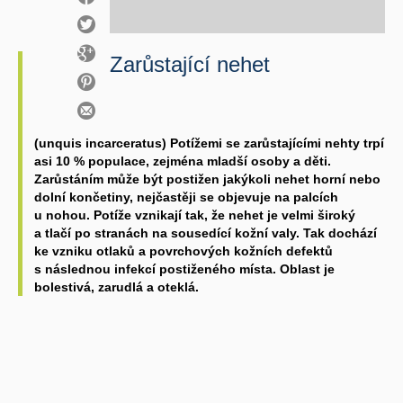
Zarůstající nehet
(unquis incarceratus) Potížemi se zarůstajícími nehty trpí
asi 10 % populace, zejména mladší osoby a děti.
Zarůstáním může být postižen jakýkoli nehet horní nebo
dolní končetiny, nejčastěji se objevuje na palcích
u nohou. Potíže vznikají tak, že nehet je velmi široký
a tlačí po stranách na sousedící kožní valy. Tak dochází
ke vzniku otlaků a povrchových kožních defektů
s následnou infekcí postiženého místa. Oblast je
bolestivá, zarudlá a oteklá.