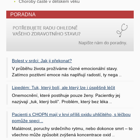
Choroby časté v dětském věku
PORADNA
Bolest v srdci: Jak ji překonat?
V průběhu života prožíváme různé emocionální stavy.
Zatímco pozitivní emoce nás naplňují radostí, ty nega ..
Lipedém: Tuk, který bolí, ale který lze i úspěšně léčit
Onemocnění, které postihuje pouze ženy. Pacientky jej
nazývají „tuk, který bolí“. Problém, který bez léka ..
Pacienti s CHOPN mají v krvi příliš oxidu uhličitého, s léčbou
pomůže speci ..
Malátnost, poruchy srdečního rytmu, nebo dokonce smrt – to
všechno může způsobit zvýšená koncentrace oxid ..