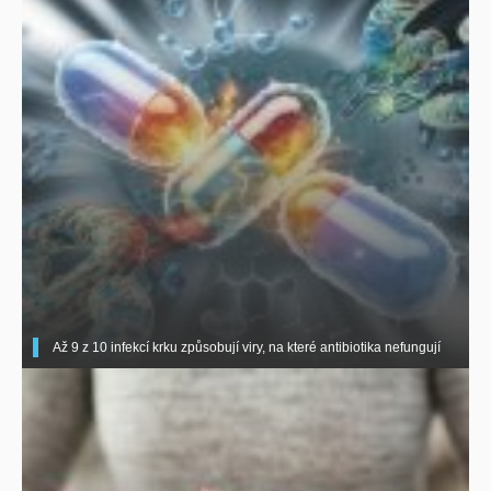
Až 9 z 10 infekcí krku způsobují viry, na které antibiotika nefungují