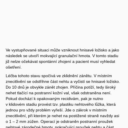
Ve vystupňované situaci může vzniknout hnisavé ložisko a jako
následek se utvoří mokvající granulační hmota. V tomto stadiu
již nelze očekávat spontánní zhojení a pacient musí vyhledat
ošetření.
Léčba tohoto stavu spočívá ve zklidnění zánětu. V místním
znecitlivění se odstřihne část nehtu a vyčistí se hnisavé ložisko.
Do 10 dnů je obvykle zánět zhojen. Příčina potíží, tedy široký
nehet tlačící na postranní kožní val, však odstraněna není.
Pokud dochází k opakovaným recidivám, pak je nutno
v klidovém stadiu provést tzv. plastiku nehtového lůžka, která
jednou pro vždy problém vyřeší. Jde o zákrok v místním
znecitlivění, při kterém je nehet na postižené straně navždy asi
o 1 – 2 mm zúžen. Operací je odstraněn postranní proužek
nehtové zárodečné hmoty, pokračující proužek nehtu a část