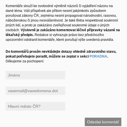
Komentáře slouží ke svobodné výměně názorů či vyjádření názoru na
dané téma. Váš příspěvek ale přitom nesmí jakýmkoliv způsobem
porušovat zákony ČR, zejména nesmí propagovat národnostní, rasovou,
náboženskou či jinou nesnášenlivost. Je také třeba respektovat soukromí
jiných lidí, a proto je zakázáno zveřejňovat soukromé údaje o jiných
osobách.
Výslovně je zakázáno komentovat léčivé přípravky vázané na
lékařský předpis.
Redakce si vyhrazuje právo bez předchozího
upozornění odstranit komentáře, které porušují výše uvedená pravidla.
Do komentářů prosím nevkládejte dotazy ohledně zdravotního stavu,
pokud potřebujete poradit, můžete se zeptat v sekci
PORADNA
.
Děkujeme za pochopení.