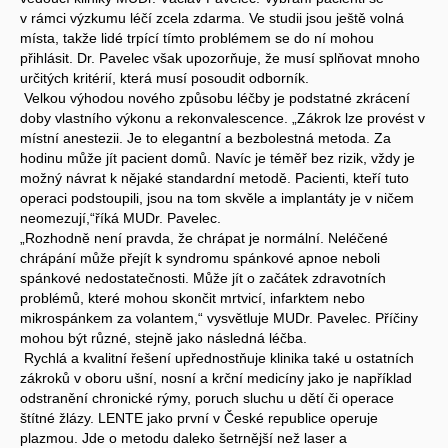
v rámci výzkumu léčí zcela zdarma. Ve studii jsou ještě volná
místa, takže lidé trpící tímto problémem se do ní mohou
přihlásit. Dr. Pavelec však upozorňuje, že musí splňovat mnoho
určitých kritérií, která musí posoudit odborník.
Velkou výhodou nového způsobu léčby je podstatné zkrácení
doby vlastního výkonu a rekonvalescence. „Zákrok lze provést v
místní anestezii. Je to elegantní a bezbolestná metoda. Za
hodinu může jít pacient domů. Navíc je téměř bez rizik, vždy je
možný návrat k nějaké standardní metodě. Pacienti, kteří tuto
operaci podstoupili, jsou na tom skvěle a implantáty je v ničem
neomezují,“říká MUDr. Pavelec.
„Rozhodně není pravda, že chrápat je normální. Neléčené
chrápání může přejít k syndromu spánkové apnoe neboli
spánkové nedostatečnosti. Může jít o začátek zdravotních
problémů, které mohou skončit mrtvicí, infarktem nebo
mikrospánkem za volantem,“ vysvětluje MUDr. Pavelec. Příčiny
mohou být různé, stejně jako následná léčba.
Rychlá a kvalitní řešení upřednostňuje klinika také u ostatních
zákroků v oboru ušní, nosní a krční medicíny jako je například
odstranění chronické rýmy, poruch sluchu u dětí či operace
štítné žlázy. LENTE jako první v České republice operuje
plazmou. Jde o metodu daleko šetrnější než laser a