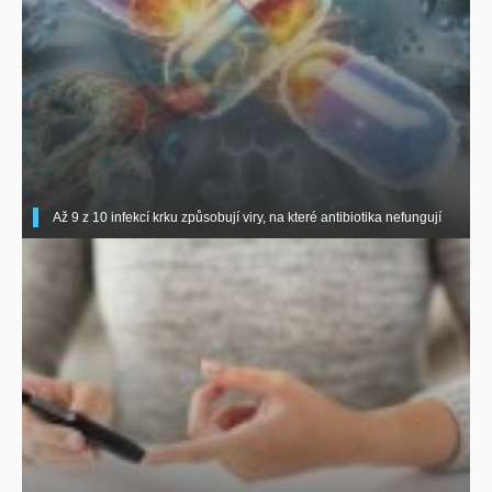
Až 9 z 10 infekcí krku způsobují viry, na které antibiotika nefungují