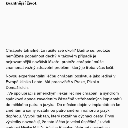
kvalitnější život.
Chrápete tak silně, že rušíte své okolí? Budíte se, protože
nemůžete popadnout dech? V takovém případě je
nejrozumnější navštívit lékaře, protože chrápání může
znamenat vážný zdravotní problém, který je třeba včas léčit.
Novou experimentální léčbu chrápání poskytuje jako jediná v
Evropě klinika Lente. Má pracoviště v Praze, Plzni a
Domažlicích.
„Ve spolupráci s americkými lékaři léčíme chrápání a syndrom
spánkové apnoe zavedením částečně vstřebatelných implantátů
do měkkého patra a jazyka. Do měsíce dojde v implantátech ke
změnám a samy roztáhnou patro směrem nahoru a jazyk
dopředu. Vytvoří tak tah, který roztáhne dýchací cesty. První
výsledky naznačují, že tato léčba je velmi úspěšná,“ uvádí
vedoucí kliniky MUDr. Václav Pavelec. Vybraní pacienti se