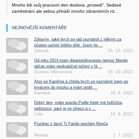
Mnoho lidí svůj pracovní den doslova „prosedí“. Sedavé
zaměstnání ale sebou přináší mnoho zdravotních riz ..
NEJNOVĚJŠÍ KOMENTÁŘE
Zdravím, také bych se rád seznámil z někým za
účelem početí bílého dítě. Jsem he ...
Zdenek
25. 10. 2022
Od roku 2014 mám diagnostikovanou nemoc Meniér
občas mám neskutečné točení v hl ...
Zuzana Větrovcová
15. 10. 2022
Ahoj se Karolína a chtela bych se seznámit jsem po
krvácení do mozku a mám probl ...
Karolina
18. 8. 2022
Dobrý den, máte pravdu.Podle fotek má holčička
neštovice, paní je ve stresu a v ...
Lída
15. 8. 2022
Pozdrav z lázní Ti Fando posílám Renča
Renata
1. 7. 2022