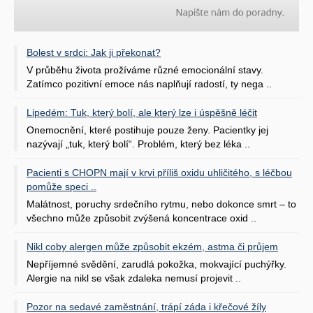
Bolest v srdci: Jak ji překonat?
V průběhu života prožíváme různé emocionální stavy.
Zatímco pozitivní emoce nás naplňují radostí, ty nega ..
Lipedém: Tuk, který bolí, ale který lze i úspěšně léčit
Onemocnění, které postihuje pouze ženy. Pacientky jej
nazývají „tuk, který bolí“. Problém, který bez léka ..
Pacienti s CHOPN mají v krvi příliš oxidu uhličitého, s léčbou
pomůže speci ..
Malátnost, poruchy srdečního rytmu, nebo dokonce smrt – to
všechno může způsobit zvýšená koncentrace oxid ..
Nikl coby alergen může způsobit ekzém, astma či průjem
Nepříjemné svědění, zarudlá pokožka, mokvající puchýřky.
Alergie na nikl se však zdaleka nemusí projevit ..
Pozor na sedavé zaměstnání, trápí záda i křečové žíly