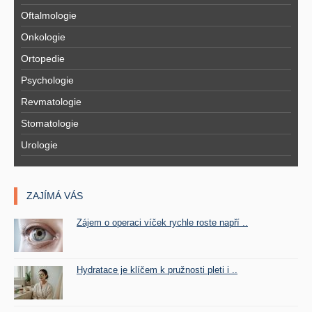
Oftalmologie
Onkologie
Ortopedie
Psychologie
Revmatologie
Stomatologie
Urologie
ZAJÍMÁ VÁS
Zájem o operaci víček rychle roste napří ..
Hydratace je klíčem k pružnosti pleti i ..