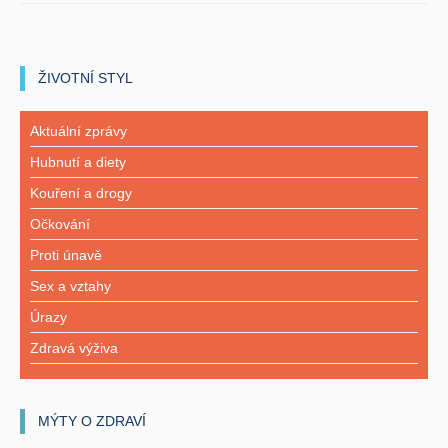
ŽIVOTNÍ STYL
Aktuální zprávy
Hubnutí a diety
Kouření a drogy
Očkování
Proti únavě
Sex a vztahy
Úrazy
Zdravá výživa
MÝTY O ZDRAVÍ