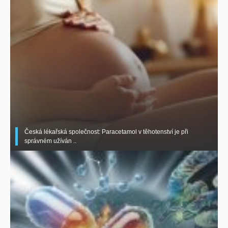
Česká lékařská společnost: Paracetamol v těhotenství je při
správném užíván ..