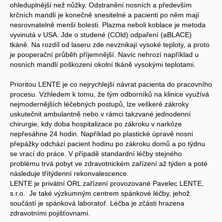
ohleduplnější než nůžky. Odstranění nosních a především
krčních mandlí je konečně snesitelné a pacienti po něm mají
nesrovnatelně menší bolesti. Plazma neboli koblace je metoda
vyvinutá v USA. Jde o studené (COld) odpaření (aBLACE)
tkáně. Na rozdíl od laseru zde nevznikají vysoké teploty, a proto
je pooperační průběh příjemnější. Navíc nehrozí například u
nosních mandlí poškození okolní tkáně vysokými teplotami.
Prioritou LENTE je co nejrychlejší návrat pacienta do pracovního
procesu. Vzhledem k tomu, že tým odborníků na klinice využívá
nejmodernějších léčebných postupů, lze veškeré zákroky
uskutečnit ambulantně nebo v rámci takzvané jednodenní
chirurgie, kdy doba hospitalizace po zákroku v narkóze
nepřesáhne 24 hodin. Například po plastické úpravě nosní
přepážky odchází pacient hodinu po zákroku domů a po týdnu
se vrací do práce. V případě standardní léčby stejného
problému trvá pobyt ve zdravotnickém zařízení až týden a poté
následuje třítýdenní rekonvalescence.
LENTE je privátní ORL zařízení provozované Pavelec LENTE,
s.r.o. Je také výzkumným centrem spánkové léčby, jehož
součástí je spánková laboratoř. Léčba je zčásti hrazena
zdravotními pojišťovnami.