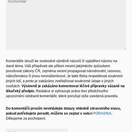
Komentáře slouží ke svobodné výměně názorů či vyjádření názoru na
dané téma. Váš příspěvek ale přitom nesmí jakýmkoliv způsobem
porušovat zákony ČR, zejména nesmí propagovat národnostní, rasovou,
náboženskou či jinou nesnášenlivost. Je také třeba respektovat soukromí
jiných lidí, a proto je zakázáno zveřejňovat soukromé údaje o jiných
osobách.
Výslovně je zakázáno komentovat léčivé přípravky vázané na
lékařský předpis.
Redakce si vyhrazuje právo bez předchozího
upozornění odstranit komentáře, které porušují výše uvedená pravidla.
Do komentářů prosím nevkládejte dotazy ohledně zdravotního stavu,
pokud potřebujete poradit, můžete se zeptat v sekci
PORADNA
.
Děkujeme za pochopení.