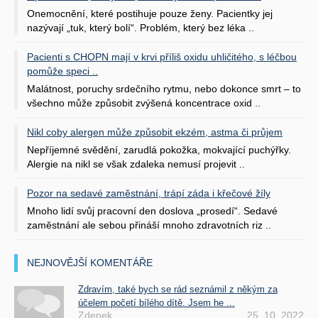
Onemocnění, které postihuje pouze ženy. Pacientky jej
nazývají „tuk, který bolí“. Problém, který bez léka ..
Pacienti s CHOPN mají v krvi příliš oxidu uhličitého, s léčbou
pomůže speci ..
Malátnost, poruchy srdečního rytmu, nebo dokonce smrt – to
všechno může způsobit zvýšená koncentrace oxid ..
Nikl coby alergen může způsobit ekzém, astma či průjem
Nepříjemné svědění, zarudlá pokožka, mokvající puchýřky.
Alergie na nikl se však zdaleka nemusí projevit ..
Pozor na sedavé zaměstnání, trápí záda i křečové žíly
Mnoho lidí svůj pracovní den doslova „prosedí“. Sedavé
zaměstnání ale sebou přináší mnoho zdravotních riz ..
NEJNOVĚJŠÍ KOMENTÁŘE
Zdravím, také bych se rád seznámil z někým za
účelem početí bílého dítě. Jsem he ...
Zdenek
25. 10. 2022