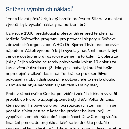
Snížení výrobních nákladů
Jedna hlavní překážek, který brzdila profesora Silvera v masivní
výrobě, byly vysoké náklady na pořízení brýlí.
Už v roce 1996, předstoupil profesor Silver před tehdejšího
ředitele Světového programu pro prevenci slepoty u Světové
zdravotnické organizace (WHO) Dr. Bjorna Thyleforse se svým
nápadem. Ačkoli vyrobené brýle vyvolaly nadšení, musely být
cenově dostupné pro rozvojové země, a to kolem 1 dolaru za
jedny. Jejich výroba se tehdy pohybovala kolem 19 dolarů za
kus a včetně distribuce (3 dolary) se stávaly korekční brýle
neprodejné v cílové destinaci. Tenkrát se profesor Silver
pokoušel výrobu i distribuci plně dotovat, ale to nešlo dlouho.
Zároveň se brýle nedostávaly ani tam kam by měly.
Proto v rámci svého Centra pro vidění založil sbírku a vytvořil
projekt, do kterého zapojil optometristy USA i Velké Británie,
kteří pomohli s osvětou o pomoci rozvojovým zemím. Tím se
podařilo získat peníze z každého prodaného kusu brýlí ve
vyspělých zemích. Následně i společnost Dow Corning vložila
finanční pomoc do projektu a také se ke dnešku podařilo
výrobní náklady stačit na 3 dolary za kus, upravit design včetně