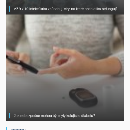
Až 9 z 10 infekcí krku způsobují viry, na které antibiotika nefungují
Jak nebezpečné mohou být mýty kolující o diabetu?