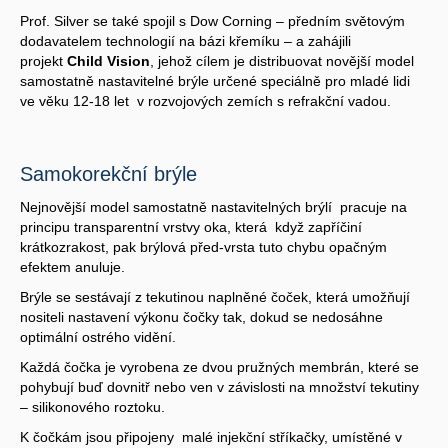
Prof. Silver se také spojil s Dow Corning – předním světovým
dodavatelem technologií na bázi křemíku – a zahájili
projekt
Child Vision
, jehož cílem je distribuovat novější model
samostatně nastavitelné brýle určené speciálně pro mladé lidi
ve věku 12-18 let v rozvojových zemích s refrakční vadou.
Samokorekční brýle
Nejnovější model samostatně nastavitelných brýlí pracuje na
principu transparentní vrstvy oka, která když zapříčiní
krátkozrakost, pak brýlová před-vrsta tuto chybu opačným
efektem anuluje.
Brýle se sestávají z tekutinou naplněné čoček, která umožňují
nositeli nastavení výkonu čočky tak, dokud se nedosáhne
optimální ostrého vidění.
Každá čočka je vyrobena ze dvou pružných membrán, které se
pohybují buď dovnitř nebo ven v závislosti na množství tekutiny
– silikonového roztoku.
K čočkám jsou připojeny malé injekční stříkačky, umístěné v