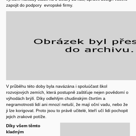
zapojit do podpory evropské firmy.
V průběhu této doby byla navázána i spoluúčast škol
rozvojových zemích, která postupně zaštiťuje nejen povědomí o
výhodách brýlí. Díky odlehlým chudinským čtvrtím a
negramotnosti lidí ani mnozí netuší, že mají oční vadu, nebo že
ji lze korigovat. Proto jsou to právě učitelé, kteří učí lidi pochopit
jejich zrakové potíže.
Díky všem těmto
kladným