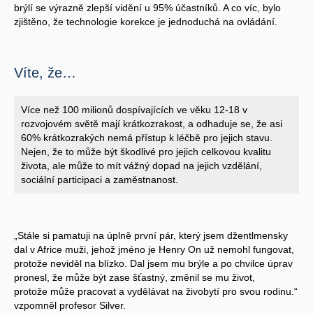
brýlí se výrazně zlepší vidění u 95% účastníků. A co víc, bylo
zjištěno, že technologie korekce je jednoduchá na ovládání.
Víte, že…
Více než 100 milionů dospívajících ve věku 12-18 v
rozvojovém světě mají krátkozrakost, a odhaduje se, že asi
60% krátkozrakých nemá přístup k léčbě pro jejich stavu.
Nejen, že to může být škodlivé pro jejich celkovou kvalitu
života, ale může to mít vážný dopad na jejich vzdělání,
sociální participaci a zaměstnanost.
„Stále si pamatuji na úplně první pár, který jsem džentlmensky
dal v Africe muži, jehož jméno je Henry On už nemohl fungovat,
protože neviděl na blízko. Dal jsem mu brýle a po chvilce úprav
pronesl, že může být zase šťastný, změnil se mu život,
protože může pracovat a vydělávat na živobytí pro svou rodinu.“
vzpomněl profesor Silver.