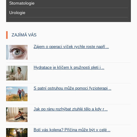
Stomatologie
Urologie
ZAJÍMÁ VÁS
Zájem o operaci víček rychle roste napří ..
Hydratace je klíčem k pružnosti pleti i ..
S patní ostruhou může pomoci fyzioterapi ..
Jak po ránu rozhýbat ztuhlé tělo a kdy r ..
Bolí vás kolena? Příčina může být v celé ..