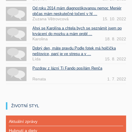
Od roku 2014 mám diagnostikovanou nemoc Meniér
občas mám neskutečné točení v hl ...
Zuzana Větrovcová
15. 10. 2022
Ahoj se Karolína a chtela bych se seznámit jsem po
krvácení do mozku a mám probl ...
Karolina
18. 8. 2022
Dobrý den, máte pravdu.Podle fotek má holčička
neštovice, paní je ve stresu a v ...
Lída
15. 8. 2022
Pozdrav z lázní Ti Fando posílám Renča
Renata
1. 7. 2022
ŽIVOTNÍ STYL
Aktuální zprávy
Hubnutí a diety