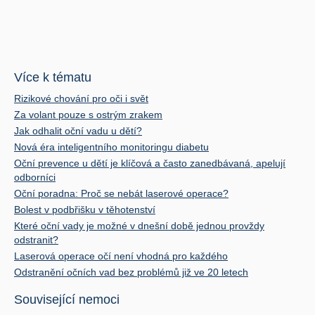
Více k tématu
Rizikové chování pro oči i svět
Za volant pouze s ostrým zrakem
Jak odhalit oční vadu u dětí?
Nová éra inteligentního monitoringu diabetu
Oční prevence u dětí je klíčová a často zanedbávaná, apelují
odborníci
Oční poradna: Proč se nebát laserové operace?
Bolest v podbřišku v těhotenství
Které oční vady je možné v dnešní době jednou provždy
odstranit?
Laserová operace očí není vhodná pro každého
Odstranění očních vad bez problémů již ve 20 letech
Související nemoci