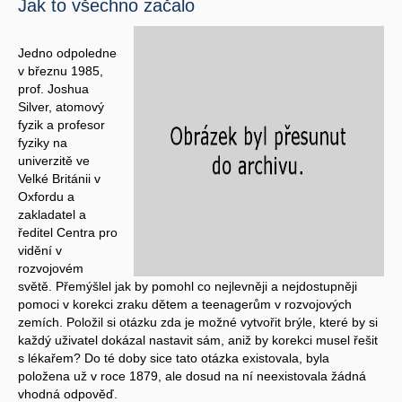
Jak to všechno začalo
Jedno odpoledne
v březnu 1985,
prof. Joshua
Silver, atomový
fyzik a profesor
fyziky na
univerzitě ve
Velké Británii v
Oxfordu a
zakladatel a
ředitel Centra pro
vidění v
rozvojovém
světě. Přemýšlel jak by pomohl co nejlevněji a nejdostupněji
pomoci v korekci zraku dětem a teenagerům v rozvojových
zemích. Položil si otázku zda je možné vytvořit brýle, které by si
každý uživatel dokázal nastavit sám, aniž by korekci musel řešit
s lékařem? Do té doby sice tato otázka existovala, byla
položena už v roce 1879, ale dosud na ní neexistovala žádná
vhodná odpověď.