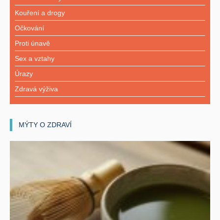
Kouření a drogy
Očkování
Proti únavě
Sex a vztahy
Úrazy
Zdravá výživa
MÝTY O ZDRAVÍ