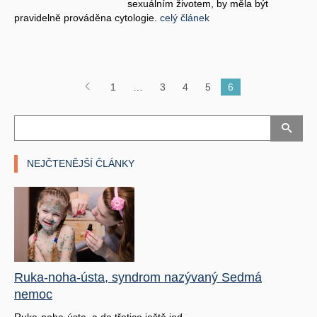
sexuálním životem, by měla být
pravidelně prováděna cytologie.
celý článek
1
…
3
4
5
6
NEJČTENĚJŠÍ ČLÁNKY
Ruka-noha-ústa, syndrom nazývaný Sedmá
nemoc
Ruka-noha-ústa..a do třetice ještě jed ..