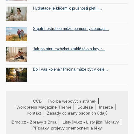
Hydratace je klíčem k pružnosti pleti i ..
S patní ostruhou může pomoci fyzioterapi ..
Jak po ránu rozhýbat ztuhlé tělo a kdy r ..
Bolí vás kolena? Příčina může být v celé ..
CCB
Tvorba webových stránek
Wordpress Magazine Theme
Soutěže
Inzerce
Kontakt
Zásady ochrany osobních údajů
iBrno.cz - Zprávy z Brna
ListyJM.cz - Listy jižní Moravy
Příznaky, projevy onemocnění a léky