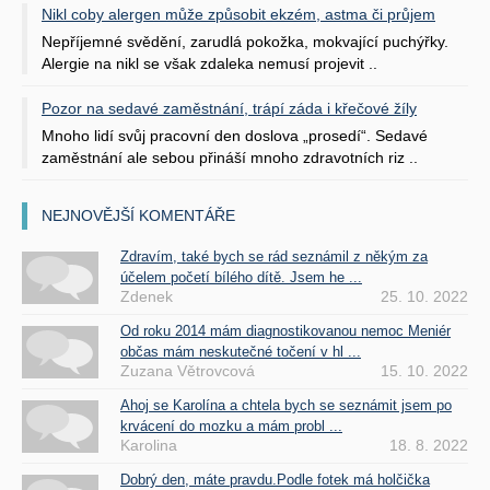
Nikl coby alergen může způsobit ekzém, astma či průjem
Nepříjemné svědění, zarudlá pokožka, mokvající puchýřky.
Alergie na nikl se však zdaleka nemusí projevit ..
Pozor na sedavé zaměstnání, trápí záda i křečové žíly
Mnoho lidí svůj pracovní den doslova „prosedí“. Sedavé
zaměstnání ale sebou přináší mnoho zdravotních riz ..
NEJNOVĚJŠÍ KOMENTÁŘE
Zdravím, také bych se rád seznámil z někým za
účelem početí bílého dítě. Jsem he ...
Zdenek
25. 10. 2022
Od roku 2014 mám diagnostikovanou nemoc Meniér
občas mám neskutečné točení v hl ...
Zuzana Větrovcová
15. 10. 2022
Ahoj se Karolína a chtela bych se seznámit jsem po
krvácení do mozku a mám probl ...
Karolina
18. 8. 2022
Dobrý den, máte pravdu.Podle fotek má holčička