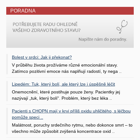
PORADNA
Bolest v srdci: Jak ji překonat?
V průběhu života prožíváme různé emocionální stavy.
Zatímco pozitivní emoce nás naplňují radostí, ty nega ..
Lipedém: Tuk, který bolí, ale který lze i úspěšně léčit
Onemocnění, které postihuje pouze ženy. Pacientky jej
nazývají „tuk, který bolí“. Problém, který bez léka ..
Pacienti s CHOPN mají v krvi příliš oxidu uhličitého, s léčbou
pomůže speci ..
Malátnost, poruchy srdečního rytmu, nebo dokonce smrt – to
všechno může způsobit zvýšená koncentrace oxid ..