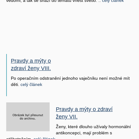
vědomi, a tak se snaží do tématu vnést světlo. ..
celý článek
Pravdy a mýty o
zdraví ženy VIII.
Po operačním odstranění jednoho vaječníku není možné mít
děti.
celý článek
Pravdy a mýty o zdraví
ženy VII.
Ženy, které dlouho užívaly hormonální
antikoncepci, mají problém s
otěhotněním.
celý článek