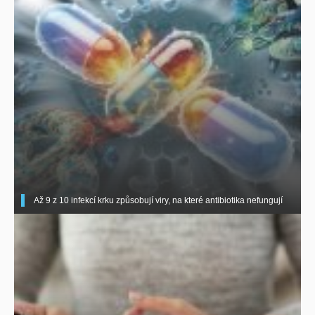
Až 9 z 10 infekcí krku způsobují viry, na které antibiotika nefungují