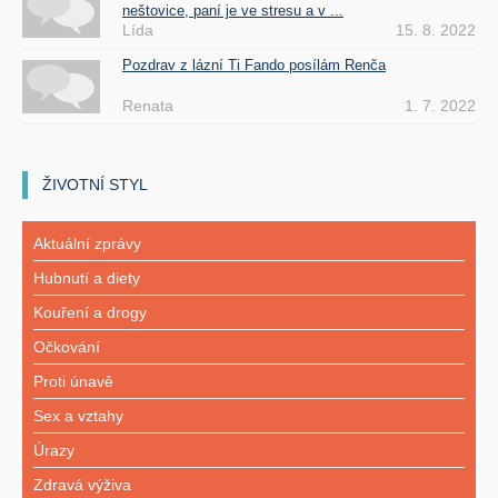
neštovice, paní je ve stresu a v ...
Lída
15. 8. 2022
Pozdrav z lázní Ti Fando posílám Renča
Renata
1. 7. 2022
ŽIVOTNÍ STYL
Aktuální zprávy
Hubnutí a diety
Kouření a drogy
Očkování
Proti únavě
Sex a vztahy
Úrazy
Zdravá výživa