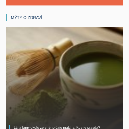
MÝTY O ZDRAVÍ
Lži a fámy okolo zeleného čaje matcha. Kde je pravda?