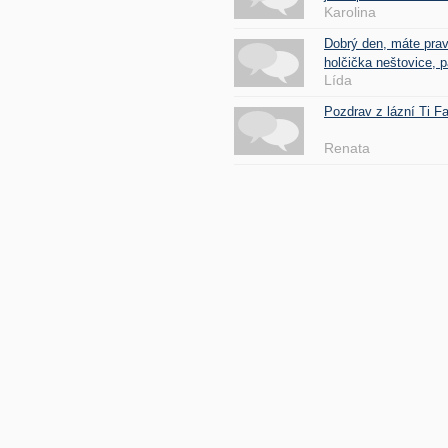
Karolina
Dobrý den, máte pra
holčička neštovice, pa
Lída
Pozdrav z lázní Ti 
Renata