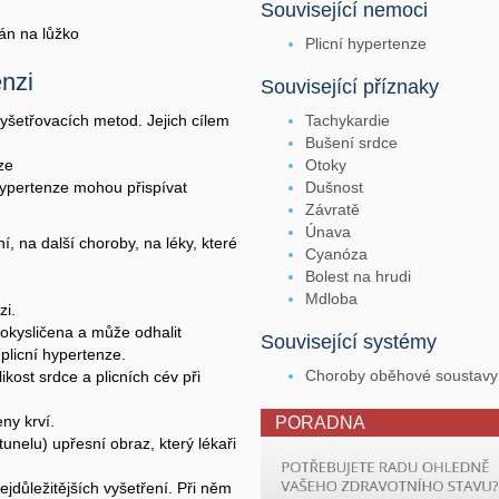
Související nemoci
án na lůžko
Plicní hypertenze
enzi
Související příznaky
 vyšetřovacích metod. Jejich cílem
Tachykardie
Bušení srdce
ze
Otoky
 hypertenze mohou přispívat
Dušnost
Závratě
Únava
, na další choroby, na léky, které
Cyanóza
Bolest na hrudi
Mdloba
zi.
 okysličena a může odhalit
Související systémy
 plicní hypertenze.
Choroby oběhové soustavy
ikost srdce a plicních cév při
ny krví.
PORADNA
 tunelu) upřesní obraz, který lékaři
ejdůležitějších vyšetření. Při něm