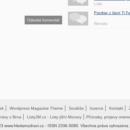
Lída
Pozdrav z lázní Ti 
Renata
ek
Wordpress Magazine Theme
Soutěže
Inzerce
Kontakt
právy z Brna
ListyJM.cz - Listy jižní Moravy
Příznaky, projevy onem
23 www.hledamzdravi.cz - ISSN 2336-5080. Všechna práva vyhrazena