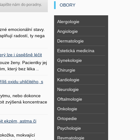
OBORY
Alergologie
zné emocionální stavy.
Angiologie
plňují radostí, ty nega
Dermatologie
Estetická medicína
erý lze i úspěšně léčit
Gynekologie
uze ženy. Pacientky jej
ém, který bez léka ..
Chirurgie
Kardiologie
liš oxidu uhličitého, s
Neurologie
 rytmu, nebo dokonce
Oftalmologie
bit zvýšená koncentrace
Onkologie
Ortopedie
it ekzém, astma či
Psychologie
okožka, mokvající
Revmatologie