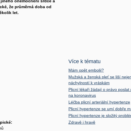
vy jiného onemocnění srdce a
pické, že průměrná doba od
kolik let.
Více k tématu
Mám opět embolii?
Mužská a ženská pleť se liší nejen
náchylností k vráskám
Plicní lékaři žádají o právo poslat
na koronavirus
Léčba plicní arteriální hypertenze
Plicní hypertenze se umí dobře 
Plicní hypertenze je složitý probl
ypické:
Zdravě i hravě
nů