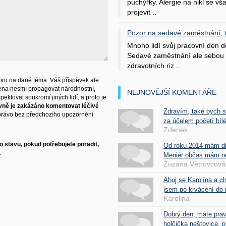
puchýřky. Alergie na nikl se v
projevit ..
Pozor na sedavé zaměstnání, tr
Mnoho lidí svůj pracovní den d
Sedavé zaměstnání ale sebou 
zdravotních riz ..
ru na dané téma. Váš příspěvek ale
éna nesmí propagovat národnostní,
NEJNOVĚJŠÍ KOMENTÁŘE
ektovat soukromí jiných lidí, a proto je
vně je zakázáno komentovat léčivé
Zdravím, také bych 
právo bez předchozího upozornění
za účelem početí bílé
Zdenek
 stavu, pokud potřebujete poradit,
Od roku 2014 mám d
.
Meniér občas mám nes
Zuzana Větrovcová
Ahoj se Karolína a c
jsem po krvácení do 
Karolina
Dobrý den, máte pra
holčička neštovice, pa