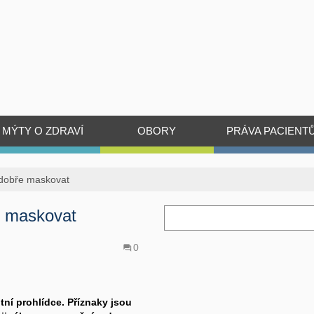
MÝTY O ZDRAVÍ
OBORY
PRÁVA PACIENT
 dobře maskovat
e maskovat
0
tní prohlídce. Příznaky jsou