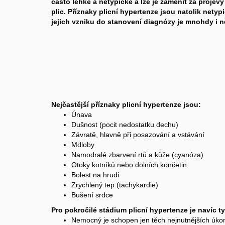
často lehké a netypické a lze je zaměnit za proje
plic. Příznaky plicní hypertenze jsou natolik nety
jejich vzniku do stanovení diagnózy je mnohdy i ně
Nejčastější příznaky plicní hypertenze jsou:
Únava
Dušnost (pocit nedostatku dechu)
Závratě, hlavně při posazování a vstávání
Mdloby
Namodralé zbarvení rtů a kůže (cyanóza)
Otoky kotníků nebo dolních končetin
Bolest na hrudi
Zrychlený tep (tachykardie)
Bušení srdce
Pro pokročilé stádium plicní hypertenze je navíc t
Nemocný je schopen jen těch nejnutnějších úko