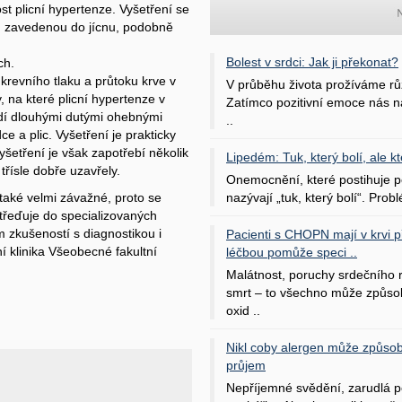
st plicní hypertenze. Vyšetření se
u zavedenou do jícnu, podobně
Bolest v srdci: Jak ji překonat?
ch.
revního tlaku a průtoku krve v
V průběhu života prožíváme rů
ky, na které plicní hypertenze v
Zatímco pozitivní emoce nás na
ádí dlouhými dutými ohebnými
..
ce a plic. Vyšetření je prakticky
vyšetření je však zapotřebí několik
Lipedém: Tuk, který bolí, ale kt
třísle dobře uzavřely.
Onemocnění, které postihuje po
nazývají „tuk, který bolí“. Probl
 také velmi závažné, proto se
třeďuje do specializovaných
m zkušeností s diagnostikou i
Pacienti s CHOPN mají v krvi pří
ní klinika Všeobecné fakultní
léčbou pomůže speci ..
Malátnost, poruchy srdečního
smrt – to všechno může způso
oxid ..
Nikl coby alergen může způsob
průjem
Nepříjemné svědění, zarudlá p