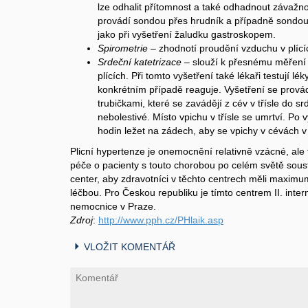
lze odhalit přítomnost a také odhadnout závažno
provádí sondou přes hrudník a případně sondo
jako při vyšetření žaludku gastroskopem.
Spirometrie
– zhodnotí proudění vzduchu v plící
Srdeční katetrizace
– slouží k přesnému měření k
plících. Při tomto vyšetření také lékaři testují lé
konkrétním případě reaguje. Vyšetření se prov
trubičkami, které se zavádějí z cév v třísle do srd
nebolestivé. Místo vpichu v třísle se umrtví. Po 
hodin ležet na zádech, aby se vpichy v cévách v 
Plicní hypertenze je onemocnění relativně vzácné, ale
péče o pacienty s touto chorobou po celém světě sous
center, aby zdravotníci v těchto centrech měli maximu
léčbou. Pro Českou republiku je tímto centrem II. inter
nemocnice v Praze.
Zdroj
:
http://www.pph.cz/PHlaik.asp
VLOŽIT KOMENTÁŘ