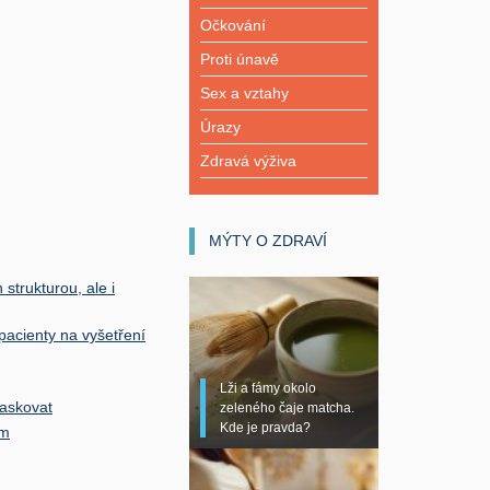
Očkování
Proti únavě
Sex a vztahy
Úrazy
Zdravá výživa
MÝTY O ZDRAVÍ
 strukturou, ale i
 pacienty na vyšetření
Lži a fámy okolo
maskovat
zeleného čaje matcha.
Kde je pravda?
ém