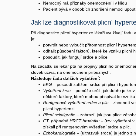
Nemocný má příznaky onemocnění i v klidu
Pacient bývá v obdobích zhoršení nemoci upout
Jak lze diagnostikovat plicní hypert
Při diagnostice plicní hypertenze lékaři využívají řadu
je:
potvrdit nebo vyloučit přítomnost plicní hyperten
odhalit působení faktorů, které ke vzniku plicní
posoudit, jak fungují srdce a plíce
Na začátku se lékař ptá na projevy plicního onemocnění
člověk užívá, na onemocnění příbuzných.
Následuje řada dalších vyšetření:
EKG
– posoudí zatížení srdce při plicní hyperten
Vyšetření krve
– pomůže určit, jak dobře je krev
některé faktory, které mohou přispívat ke vzniku
Rentgenové vyšetření srdce a plic
– zhodnotí vel
plicní hypertenzi.
Plicní scintigrafie
– zobrazí, jak jsou plíce zásobe
CT, případně HRCT hrudníku
– (tzv. vyšetření v
získali při rentgenovém vyšetření srdce a plic.
Echokardiografie
– (ultrazvuk srdce) je jedno z n