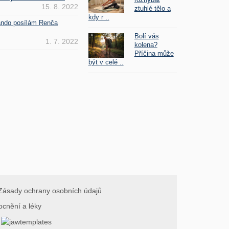
15. 8. 2022
ztuhlé tělo a
kdy r ..
Fando posílám Renča
Bolí vás
1. 7. 2022
kolena?
Příčina může
být v celé ..
Zásady ochrany osobních údajů
ocnění a léky
.