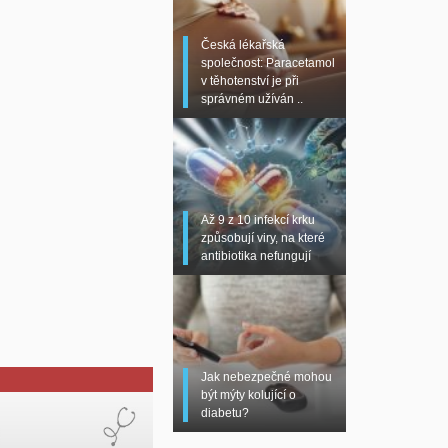
Česká lékařská
společnost: Paracetamol
v těhotenství je při
správném užíván ..
Až 9 z 10 infekcí krku
způsobují viry, na které
antibiotika nefungují
Jak nebezpečné mohou
být mýty kolující o
diabetu?