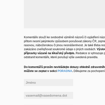
Komentáře slouží ke svobodné výměně názorů či vyjádření názo
přitom nesmí jakýmkoliv způsobem porušovat zákony ČR, zejm
rasovou, náboženskou či jinou nesnášenlivost. Je také třeba resp
zakázáno zveřejňovat soukromé údaje o jiných osobách.
Výslo
přípravky vázané na lékařský předpis.
Redakce si vyhrazuje 
odstranit komentáře, které porušují výše uvedená pravidla.
Do komentářů prosím nevkládejte dotazy ohledně zdravotního
můžete se zeptat v sekci
PORADNA
.
Děkujeme za pochopení