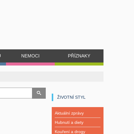
Ů
NEMOCI
PŘÍZNAKY
ŽIVOTNÍ STYL
Aktuální zprávy
Hubnutí a diety
Kouření a drogy