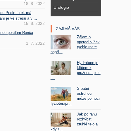
18. 8. 2022
Urologie
vdu.Podle fotek má
ní je ve stresu a v ...
15. 8. 2022
ZAJÍMÁ VÁS
Fando posílám Renča
Zájem o
operaci víček
1. 7. 2022
rychle roste
napří ..
Hydratace je
klíčem k
pružnosti pleti
i ..
S patní
ostruhou
může pomoci
fyzioterapi ..
Jak po ránu
rozhýbat
ztuhlé tělo a
kdy r ..