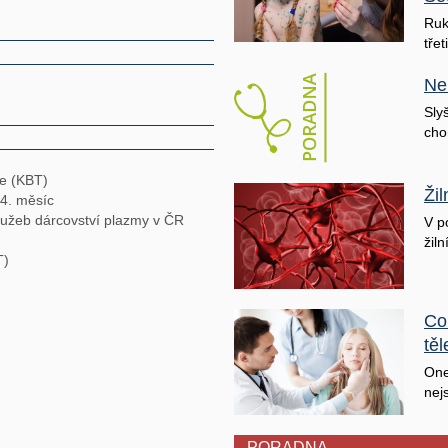
Ruk
třet
Ne
Sly
cho
ie (KBT)
Ži
 4. měsíc
lužeb dárcovství plazmy v ČR
V p
žiln
T)
Co
těl
One
nej
PORADNA