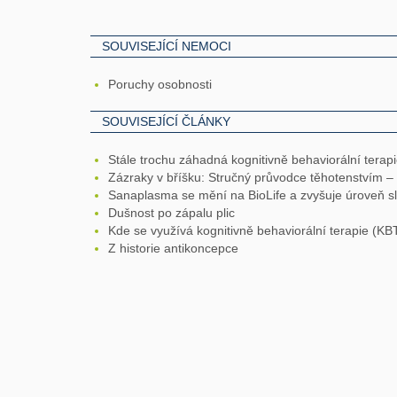
SOUVISEJÍCÍ NEMOCI
Poruchy osobnosti
SOUVISEJÍCÍ ČLÁNKY
Stále trochu záhadná kognitivně behaviorální terap
Zázraky v bříšku: Stručný průvodce těhotenstvím –
Sanaplasma se mění na BioLife a zvyšuje úroveň s
Dušnost po zápalu plic
Kde se využívá kognitivně behaviorální terapie (KB
Z historie antikoncepce