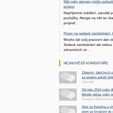
Nikl coby alergen může způsob
průjem
Nepříjemné svědění, zarudlá p
puchýřky. Alergie na nikl se v
projevit ..
Pozor na sedavé zaměstnání, tr
Mnoho lidí svůj pracovní den d
Sedavé zaměstnání ale sebou 
zdravotních riz ..
NEJNOVĚJŠÍ KOMENTÁŘE
Zdravím, také bych 
za účelem početí bílé
Zdenek
Od roku 2014 mám d
Meniér občas mám nes
Zuzana Větrovcová
Ahoj se Karolína a c
jsem po krvácení do 