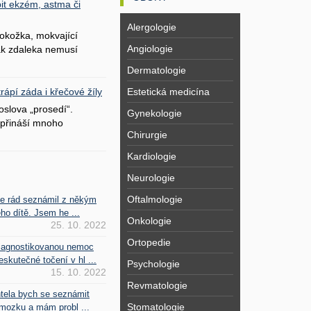
it ekzém, astma či
Alergologie
okožka, mokvající
Angiologie
šak zdaleka nemusí
Dermatologie
Estetická medicína
ápí záda i křečové žíly
oslova „prosedí“.
Gynekologie
přináší mnoho
Chirurgie
Kardiologie
Neurologie
Oftalmologie
se rád seznámil z někým
ho dítě. Jsem he ...
Onkologie
25. 10. 2022
Ortopedie
iagnostikovanou nemoc
kutečné točení v hl ...
Psychologie
15. 10. 2022
Revmatologie
htela bych se seznámit
Stomatologie
mozku a mám probl ...