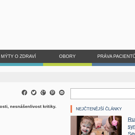
MÝTY O ZDRAVÍ
OBORY
PRÁVA PACIENT
sti, nesnášenlivost kritiky.
NEJČTENĚJŠÍ ČLÁNKY
Ru
sy
Se