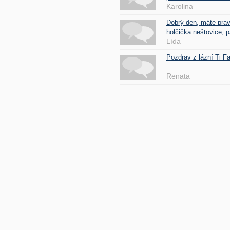
Karolina
Dobrý den, máte pra
holčička neštovice, pa
Lída
Pozdrav z lázní Ti 
Renata