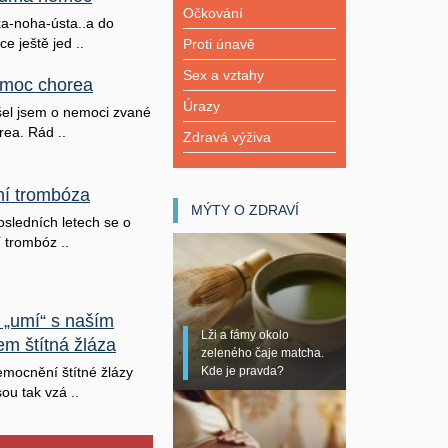
Očkování
a-noha-ústa..a do
ice ještě jed ..
Proti únavě
Sex a vztahy
moc chorea
Úrazy
šel jsem o nemoci zvané
rea. Rád ..
Zdravá výživa
lní trombóza
MÝTY O ZDRAVÍ
osledních letech se o
í trombóz ..
 „umí“ s naším
Lži a fámy okolo
em štítná žláza
zeleného čaje matcha.
Kde je pravda?
mocnění štítné žlázy
sou tak vzá ..