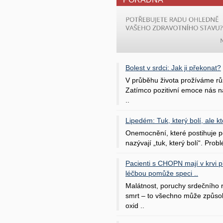
Bolest v srdci: Jak ji překonat?
V průběhu života prožíváme rů
Zatímco pozitivní emoce nás na
..
Lipedém: Tuk, který bolí, ale kt
Onemocnění, které postihuje po
nazývají „tuk, který bolí“. Probl
Pacienti s CHOPN mají v krvi pří
léčbou pomůže speci ..
Malátnost, poruchy srdečního
smrt – to všechno může způso
oxid ..