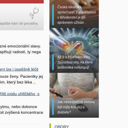
Česká lékařská
společnost: Paracetamol
v těhotenství je při
správném užíván ..
zné emocionální stavy.
plňují radostí, ty nega
Až 9 z 10 infekcí krku
způsobují viry, na které
antibiotika nefungují
erý lze i úspěšně léčit
uze ženy. Pacientky jej
ém, který bez léka ..
liš oxidu uhličitého, s
Jak nebezpečné mohou
 rytmu, nebo dokonce
být mýty kolující o
bit zvýšená koncentrace
diabetu?
OBORY