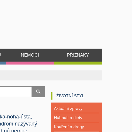
Ů
NEMOCI
PŘÍZNAKY
ŽIVOTNÍ STYL
Aktuální zprávy
ka-noha-ústa,
Hubnutí a diety
ndrom nazývaný
Kouření a drogy
dmá nemoc