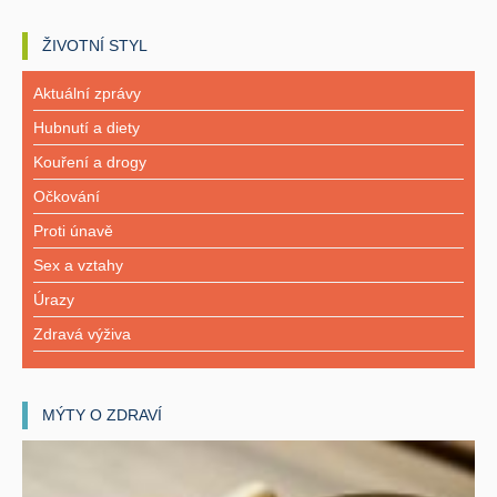
ŽIVOTNÍ STYL
Aktuální zprávy
Hubnutí a diety
Kouření a drogy
Očkování
Proti únavě
Sex a vztahy
Úrazy
Zdravá výživa
MÝTY O ZDRAVÍ