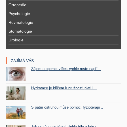
Ortopedie
Psychologie
Revmatologie
Stomatologie
Urologie
ZAJÍMÁ VÁS
Zájem o operaci víček rychle roste napří ..
Hydratace je klíčem k pružnosti pleti i ..
S patní ostruhou může pomoci fyzioterapi ..
Jak po ránu rozhýbat ztuhlé tělo a kdy r ..