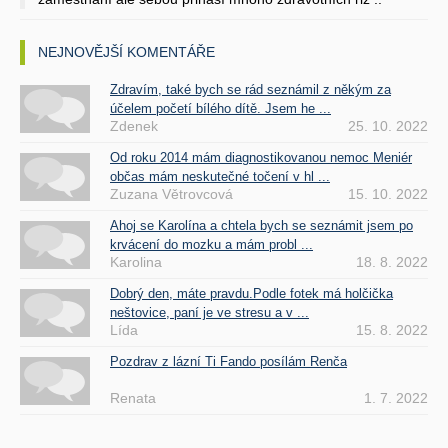
NEJNOVĚJŠÍ KOMENTÁŘE
Zdravím, také bych se rád seznámil z někým za
účelem početí bílého dítě. Jsem he ...
Zdenek
25. 10. 2022
Od roku 2014 mám diagnostikovanou nemoc Meniér
občas mám neskutečné točení v hl ...
Zuzana Větrovcová
15. 10. 2022
Ahoj se Karolína a chtela bych se seznámit jsem po
krvácení do mozku a mám probl ...
Karolina
18. 8. 2022
Dobrý den, máte pravdu.Podle fotek má holčička
neštovice, paní je ve stresu a v ...
Lída
15. 8. 2022
Pozdrav z lázní Ti Fando posílám Renča
Renata
1. 7. 2022