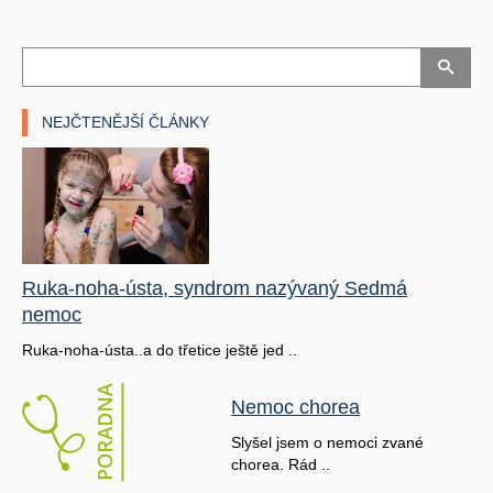
NEJČTENĚJŠÍ ČLÁNKY
Ruka-noha-ústa, syndrom nazývaný Sedmá
nemoc
Ruka-noha-ústa..a do třetice ještě jed ..
Nemoc chorea
Slyšel jsem o nemoci zvané
chorea. Rád ..