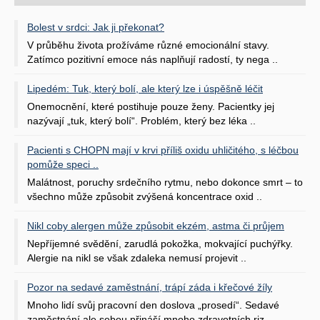
Bolest v srdci: Jak ji překonat?
V průběhu života prožíváme různé emocionální stavy.
Zatímco pozitivní emoce nás naplňují radostí, ty nega ..
Lipedém: Tuk, který bolí, ale který lze i úspěšně léčit
Onemocnění, které postihuje pouze ženy. Pacientky jej
nazývají „tuk, který bolí“. Problém, který bez léka ..
Pacienti s CHOPN mají v krvi příliš oxidu uhličitého, s léčbou
pomůže speci ..
Malátnost, poruchy srdečního rytmu, nebo dokonce smrt – to
všechno může způsobit zvýšená koncentrace oxid ..
Nikl coby alergen může způsobit ekzém, astma či průjem
Nepříjemné svědění, zarudlá pokožka, mokvající puchýřky.
Alergie na nikl se však zdaleka nemusí projevit ..
Pozor na sedavé zaměstnání, trápí záda i křečové žíly
Mnoho lidí svůj pracovní den doslova „prosedí“. Sedavé
zaměstnání ale sebou přináší mnoho zdravotních riz ..