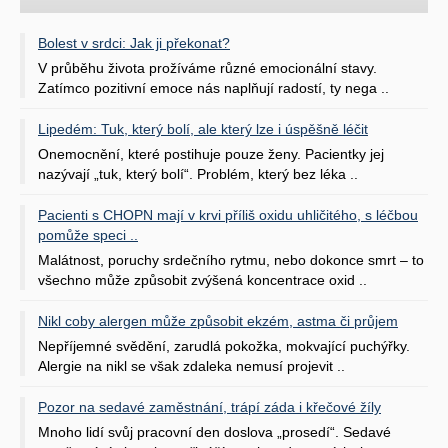
Bolest v srdci: Jak ji překonat?
V průběhu života prožíváme různé emocionální stavy.
Zatímco pozitivní emoce nás naplňují radostí, ty nega ..
Lipedém: Tuk, který bolí, ale který lze i úspěšně léčit
Onemocnění, které postihuje pouze ženy. Pacientky jej
nazývají „tuk, který bolí“. Problém, který bez léka ..
Pacienti s CHOPN mají v krvi příliš oxidu uhličitého, s léčbou
pomůže speci ..
Malátnost, poruchy srdečního rytmu, nebo dokonce smrt – to
všechno může způsobit zvýšená koncentrace oxid ..
Nikl coby alergen může způsobit ekzém, astma či průjem
Nepříjemné svědění, zarudlá pokožka, mokvající puchýřky.
Alergie na nikl se však zdaleka nemusí projevit ..
Pozor na sedavé zaměstnání, trápí záda i křečové žíly
Mnoho lidí svůj pracovní den doslova „prosedí“. Sedavé