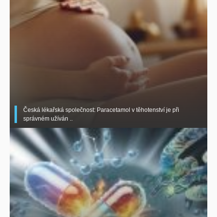
Česká lékařská společnost: Paracetamol v těhotenství je při
správném užíván ..