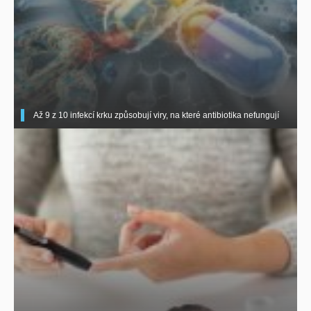
Až 9 z 10 infekcí krku způsobují viry, na které antibiotika nefungují