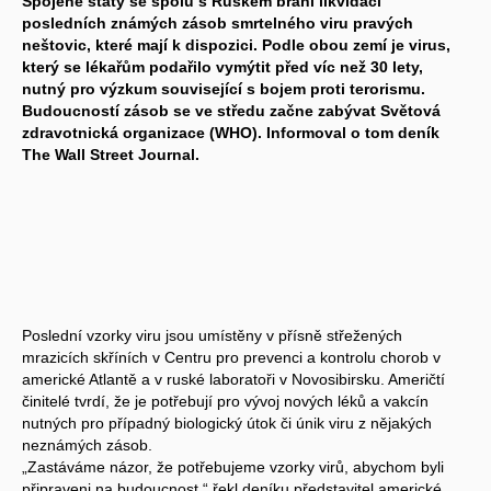
Spojené státy se spolu s Ruskem brání likvidaci
posledních známých zásob smrtelného viru pravých
neštovic, které mají k dispozici. Podle obou zemí je virus,
který se lékařům podařilo vymýtit před víc než 30 lety,
nutný pro výzkum související s bojem proti terorismu.
Budoucností zásob se ve středu začne zabývat Světová
zdravotnická organizace (WHO). Informoval o tom deník
The Wall Street Journal.
Poslední vzorky viru jsou umístěny v přísně střežených
mrazicích skříních v Centru pro prevenci a kontrolu chorob v
americké Atlantě a v ruské laboratoři v Novosibirsku. Američtí
činitelé tvrdí, že je potřebují pro vývoj nových léků a vakcín
nutných pro případný biologický útok či únik viru z nějakých
neznámých zásob.
„Zastáváme názor, že potřebujeme vzorky virů, abychom byli
připraveni na budoucnost,“ řekl deníku představitel americké