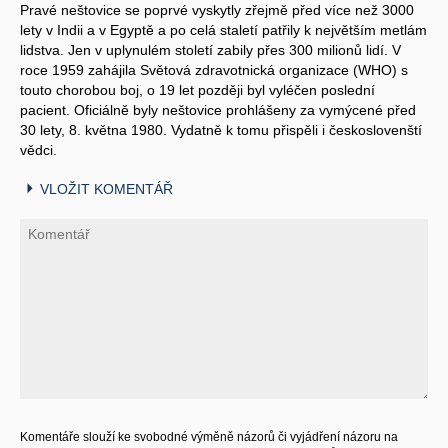
Pravé neštovice se poprvé vyskytly zřejmě před více než 3000
lety v Indii a v Egyptě a po celá staletí patřily k největším metlám
lidstva. Jen v uplynulém století zabily přes 300 milionů lidí. V
roce 1959 zahájila Světová zdravotnická organizace (WHO) s
touto chorobou boj, o 19 let později byl vyléčen poslední
pacient. Oficiálně byly neštovice prohlášeny za vymýcené před
30 lety, 8. května 1980. Vydatně k tomu přispěli i českoslovenští
vědci.
VLOŽIT KOMENTÁŘ
Komentáře slouží ke svobodné výměně názorů či vyjádření názoru na