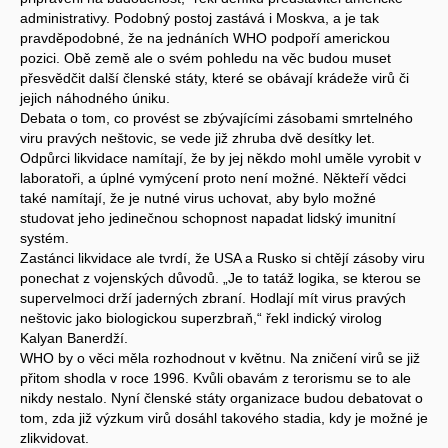
administrativy. Podobný postoj zastává i Moskva, a je tak
pravděpodobné, že na jednáních WHO podpoří americkou
pozici. Obě země ale o svém pohledu na věc budou muset
přesvědčit další členské státy, které se obávají krádeže virů či
jejich náhodného úniku.
Debata o tom, co provést se zbývajícími zásobami smrtelného
viru pravých neštovic, se vede již zhruba dvě desítky let.
Odpůrci likvidace namítají, že by jej někdo mohl uměle vyrobit v
laboratoři, a úplné vymýcení proto není možné. Někteří vědci
také namítají, že je nutné virus uchovat, aby bylo možné
studovat jeho jedinečnou schopnost napadat lidský imunitní
systém.
Zastánci likvidace ale tvrdí, že USA a Rusko si chtějí zásoby viru
ponechat z vojenských důvodů. „Je to tatáž logika, se kterou se
supervelmoci drží jaderných zbraní. Hodlají mít virus pravých
neštovic jako biologickou superzbraň,“ řekl indický virolog
Kalyan Banerdží.
WHO by o věci měla rozhodnout v květnu. Na zničení virů se již
přitom shodla v roce 1996. Kvůli obavám z terorismu se to ale
nikdy nestalo. Nyní členské státy organizace budou debatovat o
tom, zda již výzkum virů dosáhl takového stadia, kdy je možné je
zlikvidovat.