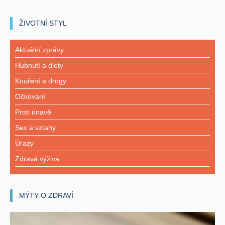
ŽIVOTNÍ STYL
Aktuální zprávy
Hubnutí a diety
Kouření a drogy
Očkování
Proti únavě
Sex a vztahy
Úrazy
Zdravá výživa
MÝTY O ZDRAVÍ