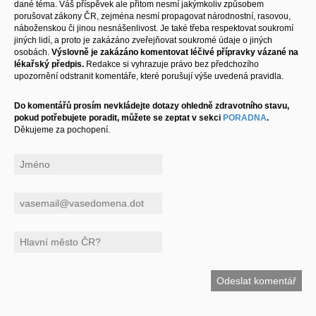
dané téma. Váš příspěvek ale přitom nesmí jakýmkoliv způsobem
porušovat zákony ČR, zejména nesmí propagovat národnostní, rasovou,
náboženskou či jinou nesnášenlivost. Je také třeba respektovat soukromí
jiných lidí, a proto je zakázáno zveřejňovat soukromé údaje o jiných
osobách.
Výslovně je zakázáno komentovat léčivé přípravky vázané na
lékařský předpis.
Redakce si vyhrazuje právo bez předchozího
upozornění odstranit komentáře, které porušují výše uvedená pravidla.
Do komentářů prosím nevkládejte dotazy ohledně zdravotního stavu,
pokud potřebujete poradit, můžete se zeptat v sekci
PORADNA
.
Děkujeme za pochopení.