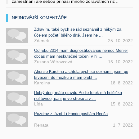
zaměstnání ale sebou přináší mnoho zdravotních riz ..
NEJNOVĚJŠÍ KOMENTÁŘE
Zdravím, také bych se rád seznámil z někým za
účelem početí bílého dítě. Jsem he ...
Zdenek
25. 10. 2022
Od roku 2014 mám diagnostikovanou nemoc Meniér
občas mám neskutečné točení v hl ...
Zuzana Větrovcová
15. 10. 2022
Ahoj se Karolína a chtela bych se seznámit jsem po
krvácení do mozku a mám probl ...
Karolina
18. 8. 2022
Dobrý den, máte pravdu.Podle fotek má holčička
neštovice, paní je ve stresu a v ...
Lída
15. 8. 2022
Pozdrav z lázní Ti Fando posílám Renča
Renata
1. 7. 2022