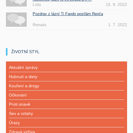
Lída
15. 8. 2022
Pozdrav z lázní Ti Fando posílám Renča
Renata
1. 7. 2022
ŽIVOTNÍ STYL
Aktuální zprávy
Hubnutí a diety
Kouření a drogy
Očkování
Proti únavě
Sex a vztahy
Úrazy
Zdravá výživa