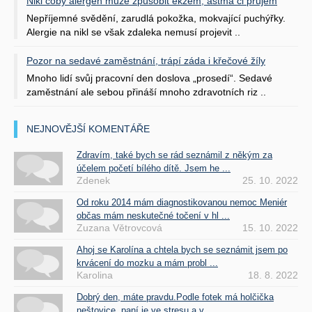
Nikl coby alergen může způsobit ekzém, astma či průjem
Nepříjemné svědění, zarudlá pokožka, mokvající puchýřky.
Alergie na nikl se však zdaleka nemusí projevit ..
Pozor na sedavé zaměstnání, trápí záda i křečové žíly
Mnoho lidí svůj pracovní den doslova „prosedí“. Sedavé
zaměstnání ale sebou přináší mnoho zdravotních riz ..
NEJNOVĚJŠÍ KOMENTÁŘE
Zdravím, také bych se rád seznámil z někým za
účelem početí bílého dítě. Jsem he ...
Zdenek
25. 10. 2022
Od roku 2014 mám diagnostikovanou nemoc Meniér
občas mám neskutečné točení v hl ...
Zuzana Větrovcová
15. 10. 2022
Ahoj se Karolína a chtela bych se seznámit jsem po
krvácení do mozku a mám probl ...
Karolina
18. 8. 2022
Dobrý den, máte pravdu.Podle fotek má holčička
neštovice, paní je ve stresu a v ...