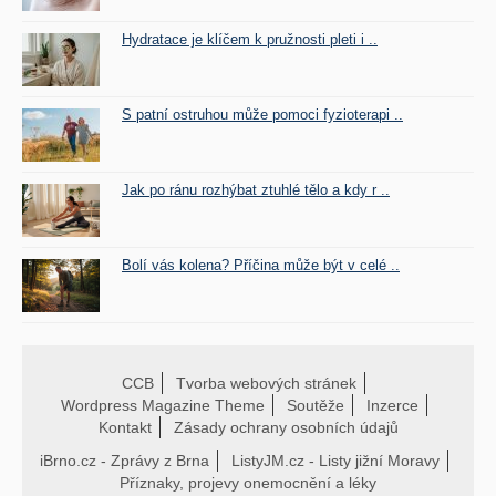
Hydratace je klíčem k pružnosti pleti i ..
S patní ostruhou může pomoci fyzioterapi ..
Jak po ránu rozhýbat ztuhlé tělo a kdy r ..
Bolí vás kolena? Příčina může být v celé ..
CCB
Tvorba webových stránek
Wordpress Magazine Theme
Soutěže
Inzerce
Kontakt
Zásady ochrany osobních údajů
iBrno.cz - Zprávy z Brna
ListyJM.cz - Listy jižní Moravy
Příznaky, projevy onemocnění a léky