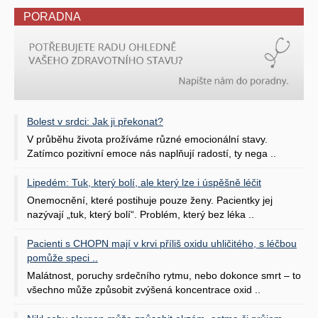
PORADNA
Bolest v srdci: Jak ji překonat?
V průběhu života prožíváme různé emocionální stavy.
Zatímco pozitivní emoce nás naplňují radostí, ty nega ..
Lipedém: Tuk, který bolí, ale který lze i úspěšně léčit
Onemocnění, které postihuje pouze ženy. Pacientky jej
nazývají „tuk, který bolí“. Problém, který bez léka ..
Pacienti s CHOPN mají v krvi příliš oxidu uhličitého, s léčbou
pomůže speci ..
Malátnost, poruchy srdečního rytmu, nebo dokonce smrt – to
všechno může způsobit zvýšená koncentrace oxid ..