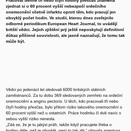
Pracovat denně tři nebo čtyři hodiny přesčas znamená
zjednat si o 60 procent vyšší nebezpečí srdečního
onemocnění včetně infarktu oproti těm, kdo pracují jen
obvyklý počet hodin. Ve studii, kterou dnes zveřejnilo
odborné periodikum European Heart Journal, to uvádějí
britští vědci. Jejich zjištění prý ještě neposkytují definitivní
důkaz příčinné souvislosti, ale jasně naznačují, že tomu tak
může být.
Vědci po jedenáct let sledovali 6000 britských státních
zaměstnanců. Za tu dobu 369 sledovaných zemřelo na srdeční
onemocnění a anginu pectoris. U těch, kdo pracovali tři nebo
čtyři hodiny přesčas, bylo přitom riziko takového onemocnění o
60 procent vyšší než u ostatních. Práce hodinku či dvě navíc s
sebou vyšší riziko nenesla.
„Zdá se, že je tu jakýsi práh, takže když pracujete třeba o
hodinu déle, než je obvyklé, není to tak zlé,“ citovala agentura