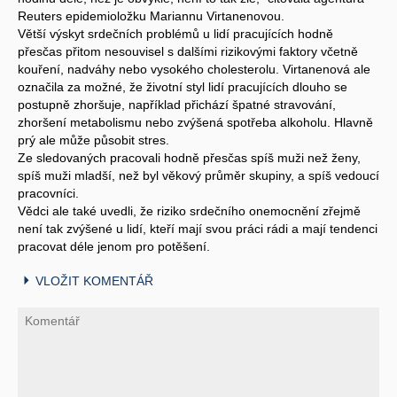
Reuters epidemioložku Mariannu Virtanenovou.
Větší výskyt srdečních problémů u lidí pracujících hodně
přesčas přitom nesouvisel s dalšími rizikovými faktory včetně
kouření, nadváhy nebo vysokého cholesterolu. Virtanenová ale
označila za možné, že životní styl lidí pracujících dlouho se
postupně zhoršuje, například přichází špatné stravování,
zhoršení metabolismu nebo zvýšená spotřeba alkoholu. Hlavně
prý ale může působit stres.
Ze sledovaných pracovali hodně přesčas spíš muži než ženy,
spíš muži mladší, než byl věkový průměr skupiny, a spíš vedoucí
pracovníci.
Vědci ale také uvedli, že riziko srdečního onemocnění zřejmě
není tak zvýšené u lidí, kteří mají svou práci rádi a mají tendenci
pracovat déle jenom pro potěšení.
VLOŽIT KOMENTÁŘ