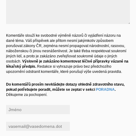
Komentáře slouží ke svobodné výměně názorů či vyjádření názoru na
dané téma. Váš příspěvek ale přitom nesmí jakýmkoliv způsobem
porušovat zákony ČR, zejména nesmí propagovat národnostní, rasovou,
náboženskou či jinou nesnášenlivost. Je také třeba respektovat soukromí
jiných lidí, a proto je zakázáno zveřejňovat soukromé údaje o jiných
osobách.
Výslovně je zakázáno komentovat léčivé přípravky vázané na
lékařský předpis.
Redakce si vyhrazuje právo bez předchozího
upozornění odstranit komentáře, které porušují výše uvedená pravidla.
Do komentářů prosím nevkládejte dotazy ohledně zdravotního stavu,
pokud potřebujete poradit, můžete se zeptat v sekci
PORADNA
.
Děkujeme za pochopení.