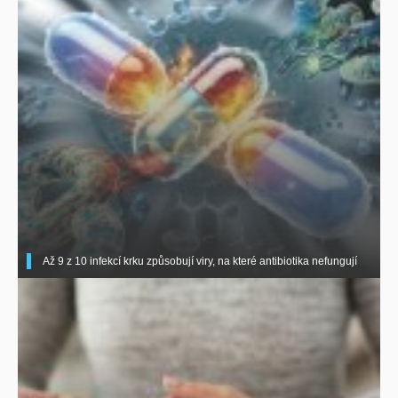
Až 9 z 10 infekcí krku způsobují viry, na které antibiotika nefungují