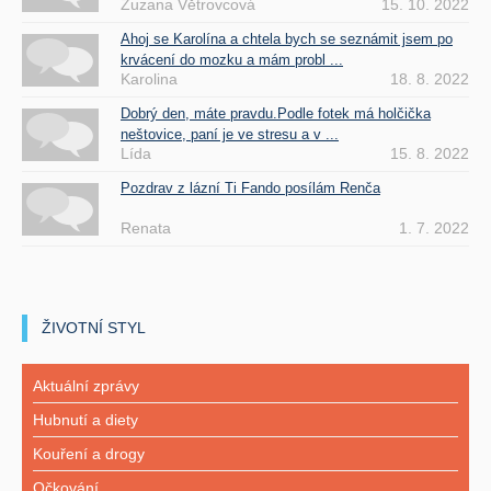
Zuzana Větrovcová
15. 10. 2022
Ahoj se Karolína a chtela bych se seznámit jsem po
krvácení do mozku a mám probl ...
Karolina
18. 8. 2022
Dobrý den, máte pravdu.Podle fotek má holčička
neštovice, paní je ve stresu a v ...
Lída
15. 8. 2022
Pozdrav z lázní Ti Fando posílám Renča
Renata
1. 7. 2022
ŽIVOTNÍ STYL
Aktuální zprávy
Hubnutí a diety
Kouření a drogy
Očkování