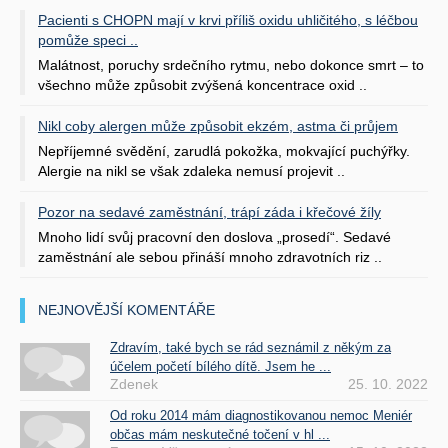
Pacienti s CHOPN mají v krvi příliš oxidu uhličitého, s léčbou
pomůže speci ..
Malátnost, poruchy srdečního rytmu, nebo dokonce smrt – to
všechno může způsobit zvýšená koncentrace oxid ..
Nikl coby alergen může způsobit ekzém, astma či průjem
Nepříjemné svědění, zarudlá pokožka, mokvající puchýřky.
Alergie na nikl se však zdaleka nemusí projevit ..
Pozor na sedavé zaměstnání, trápí záda i křečové žíly
Mnoho lidí svůj pracovní den doslova „prosedí“. Sedavé
zaměstnání ale sebou přináší mnoho zdravotních riz ..
NEJNOVĚJŠÍ KOMENTÁŘE
Zdravím, také bych se rád seznámil z někým za
účelem početí bílého dítě. Jsem he ...
Zdenek
25. 10. 2022
Od roku 2014 mám diagnostikovanou nemoc Meniér
občas mám neskutečné točení v hl ...