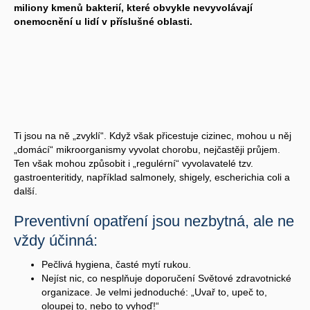
miliony kmenů bakterií, které obvykle nevyvolávají
onemocnění u lidí v příslušné oblasti.
Ti jsou na ně „zvyklí“. Když však přicestuje cizinec, mohou u něj
„domácí“ mikroorganismy vyvolat chorobu, nejčastěji průjem.
Ten však mohou způsobit i „regulérní“ vyvolavatelé tzv.
gastroenteritidy, například salmonely, shigely, escherichia coli a
další.
Preventivní opatření jsou nezbytná, ale ne
vždy účinná:
Pečlivá hygiena, časté mytí rukou.
Nejíst nic, co nesplňuje doporučení Světové zdravotnické
organizace. Je velmi jednoduché: „Uvař to, upeč to,
oloupej to, nebo to vyhoď!“