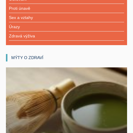
Proti únavě
Sex a vztahy
Úrazy
Zdravá výživa
MÝTY O ZDRAVÍ