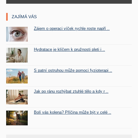
ZAJÍMÁ VÁS
Zájem o operaci víček rychle roste napří ..
Hydratace je klíčem k pružnosti pleti i ..
S patní ostruhou může pomoci fyzioterapi ..
Jak po ránu rozhýbat ztuhlé tělo a kdy r ..
Bolí vás kolena? Příčina může být v celé ..