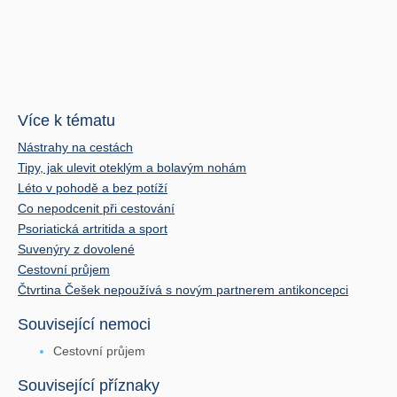
Více k tématu
Nástrahy na cestách
Tipy, jak ulevit oteklým a bolavým nohám
Léto v pohodě a bez potíží
Co nepodcenit při cestování
Psoriatická artritida a sport
Suvenýry z dovolené
Cestovní průjem
Čtvrtina Češek nepoužívá s novým partnerem antikoncepci
Související nemoci
Cestovní průjem
Související příznaky