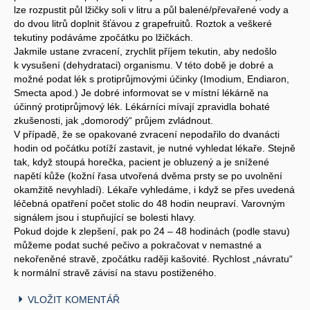
lze rozpustit půl lžičky soli v litru a půl balené/převařené vody a
do dvou litrů doplnit šťávou z grapefruitů. Roztok a veškeré
tekutiny podáváme zpočátku po lžičkách.
Jakmile ustane zvracení, zrychlit příjem tekutin, aby nedošlo
k vysušení (dehydrataci) organismu. V této době je dobré a
možné podat lék s protiprůjmovými účinky (Imodium, Endiaron,
Smecta apod.) Je dobré informovat se v místní lékárně na
účinný protiprůjmový lék. Lékárníci mívají zpravidla bohaté
zkušenosti, jak „domorodý“ průjem zvládnout.
V případě, že se opakované zvracení nepodařilo do dvanácti
hodin od počátku potíží zastavit, je nutné vyhledat lékaře. Stejně
tak, když stoupá horečka, pacient je obluzený a je snížené
napětí kůže (kožní řasa utvořená dvěma prsty se po uvolnění
okamžitě nevyhladí). Lékaře vyhledáme, i když se přes uvedená
léčebná opatření počet stolic do 48 hodin neupraví. Varovným
signálem jsou i stupňující se bolesti hlavy.
Pokud dojde k zlepšení, pak po 24 – 48 hodinách (podle stavu)
můžeme podat suché pečivo a pokračovat v nemastné a
nekořeněné stravě, zpočátku raději kašovité. Rychlost „návratu“
k normální stravě závisí na stavu postiženého.
VLOŽIT KOMENTÁŘ