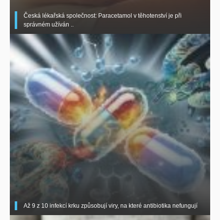
Česká lékařská společnost: Paracetamol v těhotenství je při
správném užíván ..
Až 9 z 10 infekcí krku způsobují viry, na které antibiotika nefungují