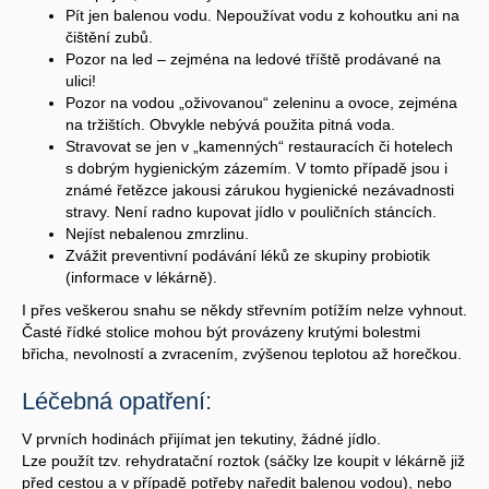
Pít jen balenou vodu. Nepoužívat vodu z kohoutku ani na
čištění zubů.
Pozor na led – zejména na ledové tříště prodávané na
ulici!
Pozor na vodou „oživovanou“ zeleninu a ovoce, zejména
na tržištích. Obvykle nebývá použita pitná voda.
Stravovat se jen v „kamenných“ restauracích či hotelech
s dobrým hygienickým zázemím. V tomto případě jsou i
známé řetězce jakousi zárukou hygienické nezávadnosti
stravy. Není radno kupovat jídlo v pouličních stáncích.
Nejíst nebalenou zmrzlinu.
Zvážit preventivní podávání léků ze skupiny probiotik
(informace v lékárně).
I přes veškerou snahu se někdy střevním potížím nelze vyhnout.
Časté řídké stolice mohou být provázeny krutými bolestmi
břicha, nevolností a zvracením, zvýšenou teplotou až horečkou.
Léčebná opatření:
V prvních hodinách přijímat jen tekutiny, žádné jídlo.
Lze použít tzv. rehydratační roztok (sáčky lze koupit v lékárně již
před cestou a v případě potřeby naředit balenou vodou), nebo