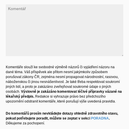
Komentáře slouží ke svobodné výměně názorů či vyjádření názoru na
dané téma. Váš příspěvek ale přitom nesmí jakýmkoliv způsobem
porušovat zákony ČR, zejména nesmí propagovat národnostní, rasovou,
náboženskou či jinou nesnášenlivost. Je také třeba respektovat soukromí
jiných lidí, a proto je zakázáno zveřejňovat soukromé údaje o jiných
osobách.
Výslovně je zakázáno komentovat léčivé přípravky vázané na
lékařský předpis.
Redakce si vyhrazuje právo bez předchozího
upozornění odstranit komentáře, které porušují výše uvedená pravidla.
Do komentářů prosím nevkládejte dotazy ohledně zdravotního stavu,
pokud potřebujete poradit, můžete se zeptat v sekci
PORADNA
.
Děkujeme za pochopení.