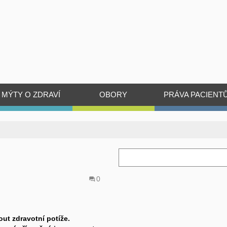
MÝTY O ZDRAVÍ
OBORY
PRÁVA PACIENT
0
ut zdravotní potíže.