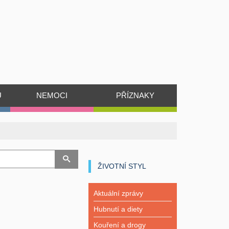
Ů
NEMOCI
PŘÍZNAKY
ŽIVOTNÍ STYL
Aktuální zprávy
Hubnutí a diety
Kouření a drogy