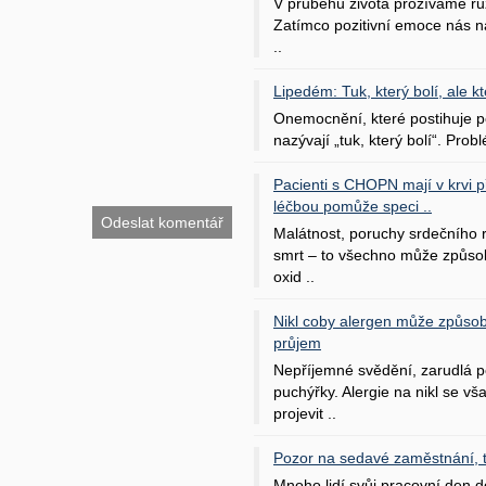
V průběhu života prožíváme rů
Zatímco pozitivní emoce nás na
..
Lipedém: Tuk, který bolí, ale kt
Onemocnění, které postihuje po
nazývají „tuk, který bolí“. Probl
Pacienti s CHOPN mají v krvi pří
léčbou pomůže speci ..
Malátnost, poruchy srdečního
smrt – to všechno může způso
oxid ..
Nikl coby alergen může způsob
průjem
Nepříjemné svědění, zarudlá p
puchýřky. Alergie na nikl se v
projevit ..
Pozor na sedavé zaměstnání, tr
Mnoho lidí svůj pracovní den d