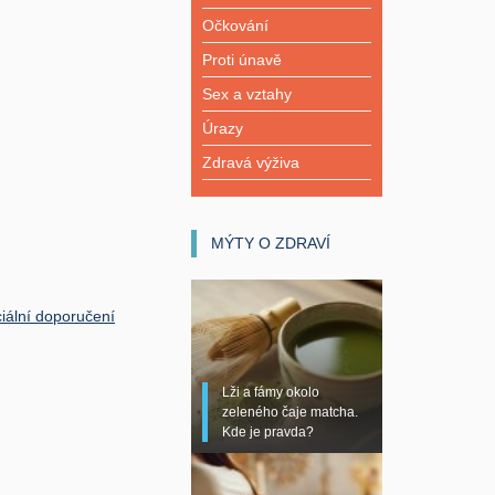
Očkování
Proti únavě
Sex a vztahy
Úrazy
Zdravá výživa
MÝTY O ZDRAVÍ
iální doporučení
Lži a fámy okolo
zeleného čaje matcha.
Kde je pravda?