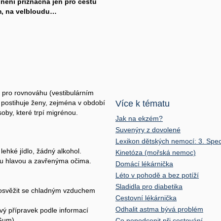
 není příznačná jen pro cestu
m, na velbloudu…
m pro rovnováhu (vestibulárním
i postihuje ženy, zejména v období
Více k tématu
soby, které trpí migrénou.
Jak na ekzém?
Suvenýry z dovolené
Lexikon dětských nemocí: 3. Spec
lehké jídlo, žádný alkohol.
Kinetóza (mořská nemoc)
u hlavou a zavřenýma očima.
Domácí lékárnička
Léto v pohodě a bez potíží
Sladidla pro diabetika
, osvěžit se chladným vzduchem
Cestovní lékárnička
Odhalit astma bývá problém
ivý přípravek podle informací
-Gum).
Co nepodcenit při cestování