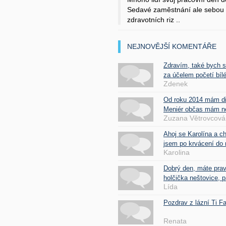
Sedavé zaměstnání ale sebou 
zdravotních riz ..
NEJNOVĚJŠÍ KOMENTÁŘE
Zdravím, také bych 
za účelem početí bílé
Zdenek
Od roku 2014 mám d
Meniér občas mám nes
Zuzana Větrovcová
Ahoj se Karolína a c
jsem po krvácení do 
Karolina
Dobrý den, máte pra
holčička neštovice, pa
Lída
Pozdrav z lázní Ti 
Renata