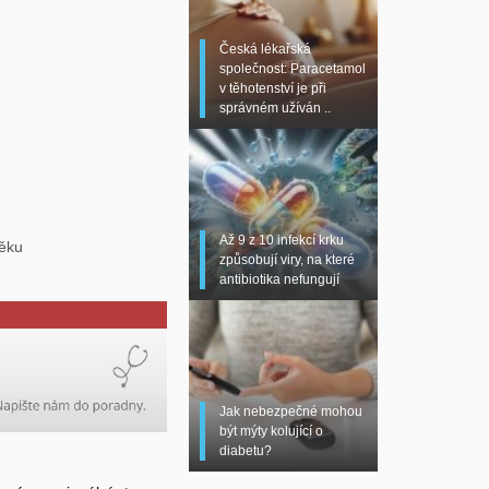
Česká lékařská
společnost: Paracetamol
v těhotenství je při
správném užíván ..
Až 9 z 10 infekcí krku
věku
způsobují viry, na které
antibiotika nefungují
Jak nebezpečné mohou
být mýty kolující o
diabetu?