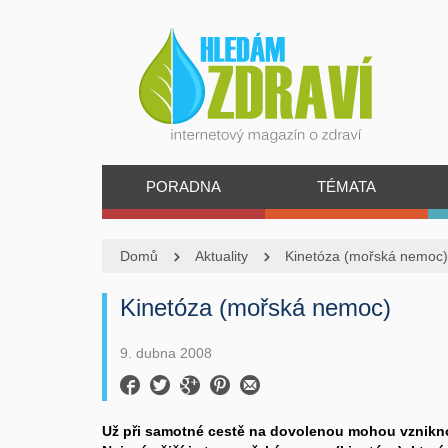
PORADNA
TÉMATA
Domů
Aktuality
Kinetóza (mořská nemoc)
Kinetóza (mořská nemoc)
9. dubna 2008
Už při samotné cestě na dovolenou mohou vznikno