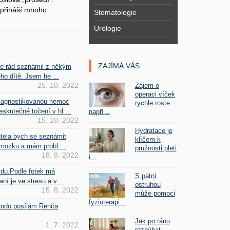
přináší mnoho
Stomatologie
Urologie
ZAJÍMÁ VÁS
se rád seznámil z někým
ho dítě. Jsem he ...
25. 10. 2022
Zájem o
operaci víček
iagnostikovanou nemoc
rychle roste
kutečné točení v hl ...
napří ..
15. 10. 2022
Hydratace je
htela bych se seznámit
klíčem k
mozku a mám probl ...
pružnosti pleti
18. 8. 2022
i ..
vdu.Podle fotek má
S patní
ní je ve stresu a v ...
ostruhou
15. 8. 2022
může pomoci
fyzioterapi ..
Fando posílám Renča
Jak po ránu
1. 7. 2022
rozhýbat