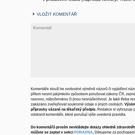
VLOŽIT KOMENTÁŘ
Komentáře slouží ke svobodné výměně názorů či vyjádření názo
přitom nesmí jakýmkoliv způsobem porušovat zákony ČR, zejm
rasovou, náboženskou či jinou nesnášenlivost. Je také třeba resp
zakázáno zveřejňovat soukromé údaje o jiných osobách.
Výslo
přípravky vázané na lékařský předpis.
Redakce si vyhrazuje 
odstranit komentáře, které porušují výše uvedená pravidla.
Do komentářů prosím nevkládejte dotazy ohledně zdravotního
můžete se zeptat v sekci
PORADNA
.
Děkujeme za pochopení