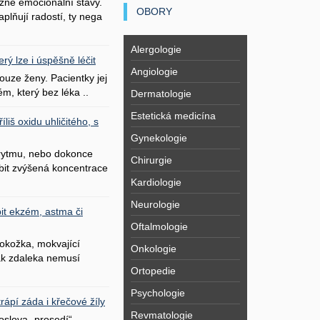
zné emocionální stavy.
OBORY
plňují radostí, ty nega
Alergologie
erý lze i úspěšně léčit
Angiologie
uze ženy. Pacientky jej
ém, který bez léka ..
Dermatologie
Estetická medicína
liš oxidu uhličitého, s
Gynekologie
 rytmu, nebo dokonce
Chirurgie
bit zvýšená koncentrace
Kardiologie
Neurologie
it ekzém, astma či
Oftalmologie
okožka, mokvající
Onkologie
šak zdaleka nemusí
Ortopedie
Psychologie
ápí záda i křečové žíly
Revmatologie
oslova „prosedí“.