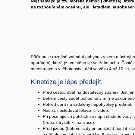
Nejznámější je tzv. mořská nemoc (kinetóza), která
na rozbouřeném oceánu, ale i letadlem, autobuse
Příčinou je rozdílné vnímání pohybu zrakem a ústrojí
aparátem), které je umístěno ve vnitřním uchu. Častěj
menstruace a v těhotenství, děti ve věku 4 až 10 let, o
Kinetóze je lépe předejít:
Před cestou dbát na dostatečný spánek. Jíst jen 
Během cesty sedět pohodlně s mírně zakloněno
Pohled upřít na vzdálený nepohyblivý předmět.
Nečíst, nesledovat televizi či video.
Při počínajících potížích se napít studené vody
(třeba z trysek klimatizace).
Před jízdou (během jízdy při potížích) použít léč
v příbalovém letáku (například Kinedryl, Travel