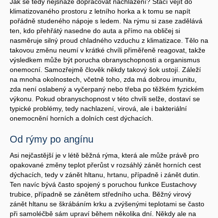
Jak se tedy nejsnáze dopracovat nachlazení? Stačí vejít do
klimatizovaného prostoru z letního horka a k tomu se napít
pořádně studeného nápoje s ledem. Na rýmu si zase zadělává
ten, kdo přehřátý nasedne do auta a přímo na obličej si
nasměruje silný proud chladného vzduchu z klimatizace. Tělo na
takovou změnu neumí v krátké chvíli přiměřeně reagovat, takže
výsledkem může být porucha obranyschopnosti a organismus
onemocní. Samozřejmě člověk někdy takový šok ustojí. Záleží
na mnoha okolnostech, včetně toho, zda má dobrou imunitu,
zda není oslabený a vyčerpaný nebo třeba po těžkém fyzickém
výkonu. Pokud obranyschopnost v této chvíli selže, dostaví se
typické problémy, tedy nachlazení, virová, ale i bakteriální
onemocnění horních a dolních cest dýchacích.
Od rýmy po angínu
Asi nejčastější je v létě běžná rýma, která ale může právě pro
opakované změny teplot přerůst v rozsáhlý zánět horních cest
dýchacích, tedy v zánět hltanu, hrtanu, případně i zánět dutin.
Ten navíc bývá často spojený s poruchou funkce Eustachovy
trubice, případně se zánětem středního ucha. Běžný virový
zánět hltanu se škrábáním krku a zvýšenými teplotami se často
při samoléčbě sám upraví během několika dní. Někdy ale na