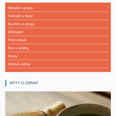
Aktuální zprávy
Hubnutí a diety
Kouření a drogy
Očkování
Proti únavě
Sex a vztahy
Úrazy
Zdravá výživa
MÝTY O ZDRAVÍ