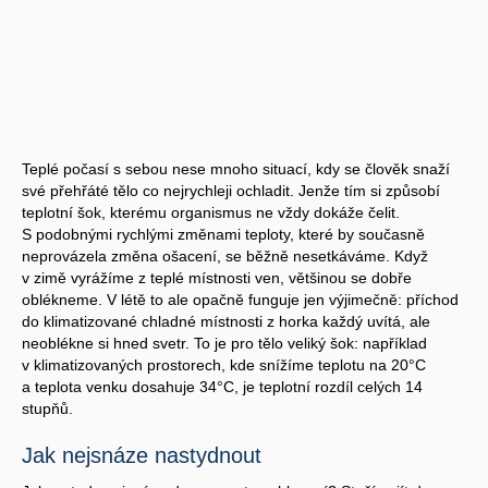
Teplé počasí s sebou nese mnoho situací, kdy se člověk snaží
své přehřáté tělo co nejrychleji ochladit. Jenže tím si způsobí
teplotní šok, kterému organismus ne vždy dokáže čelit.
S podobnými rychlými změnami teploty, které by současně
neprovázela změna ošacení, se běžně nesetkáváme. Když
v zimě vyrážíme z teplé místnosti ven, většinou se dobře
oblékneme. V létě to ale opačně funguje jen výjimečně: příchod
do klimatizované chladné místnosti z horka každý uvítá, ale
neoblékne si hned svetr. To je pro tělo veliký šok: například
v klimatizovaných prostorech, kde snížíme teplotu na 20°C
a teplota venku dosahuje 34°C, je teplotní rozdíl celých 14
stupňů.
Jak nejsnáze nastydnout