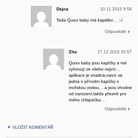
Dejna
10.11.2015 9:56
Teda Quixx baby má kapátko… :-/
Odpovědět
Zita
17.12.2015 20:57
Quixx baby jsou kapičky a mě
vyhovují ze všeho nejvíc…
aplikace je snadná,navíc se
jedná o přírodní kapičky s
mořskou vodou,…a jsou vhodné
od narození,takže přesně pro
mého chlapečka…
Odpovědět
VLOŽIT KOMENTÁŘ