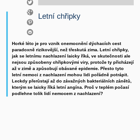
Letní chřipky
Horké léto je pro vznik onemocnění dýchacích cest
paradoxně rizikovější, než třeskutá zima. Letní chřipky,
jak se letnímu nachlazení laicky říká, ve skutečnosti ale
nejsou způsobeny chřipkovými viry, protože ty přicházejí
až v zimě a způsobují obávané epidemie. Přesto tyto
letní nemoci z nachlazení mohou lidi pořádně potrápit.
Leckdy přerůstají až do závažných bakteriálních zánětů,
kterým se laicky říká letní angína. Proč v teplém počasí
podlehne tolik lidí nemocem z nachlazení?