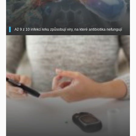
Až 9 z 10 infekcí krku způsobují viry, na které antibiotika nefungují