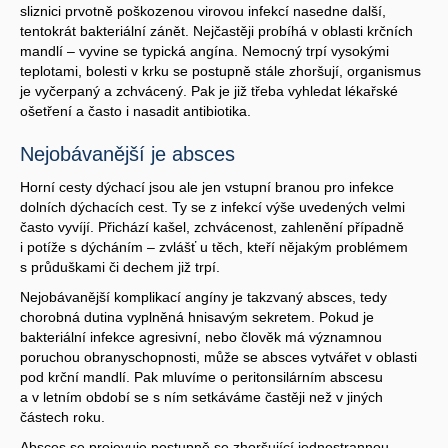
sliznici prvotně poškozenou virovou infekcí nasedne další,
tentokrát bakteriální zánět. Nejčastěji probíhá v oblasti krčních
mandlí – vyvine se typická angína. Nemocný trpí vysokými
teplotami, bolesti v krku se postupně stále zhoršují, organismus
je vyčerpaný a zchvácený. Pak je již třeba vyhledat lékařské
ošetření a často i nasadit antibiotika.
Nejobávanější je absces
Horní cesty dýchací jsou ale jen vstupní branou pro infekce
dolních dýchacích cest. Ty se z infekcí výše uvedených velmi
často vyvíjí. Přichází kašel, zchvácenost, zahlenění případně
i potíže s dýcháním – zvlášť u těch, kteří nějakým problémem
s průduškami či dechem již trpí.
Nejobávanější komplikací angíny je takzvaný absces, tedy
chorobná dutina vyplněná hnisavým sekretem. Pokud je
bakteriální infekce agresivní, nebo člověk má významnou
poruchou obranyschopnosti, může se absces vytvářet v oblasti
pod krční mandlí. Pak mluvíme o peritonsilárním abscesu
a v letním období se s ním setkáváme častěji než v jiných
částech roku.
Absces se projevuje postupně se zhoršující jednostrannou