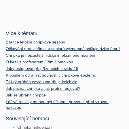
Více k tématu
Bilance letošní chřipkové sezóny
Očkování proti chřipce u seniorů významně snižuje riziko úmrtí
Chřipka je nejčastější lidské infekční onemocnění
O kašli s profesorem Jiřím Homolkou
Jak postupovat při příznacích covidu-19
K posílení obranyschopnosti v chřipkové epidemii
Těžký průběh covidu zmírňuje kolchicin
Jak poznat chřipku a jak proti ní bojovat?
Jak se ubránit chřipce
Léčivé rostliny mohou být účinnou prevencí před virovou
nákazou
Související nemoci
Chřipka (influenza)