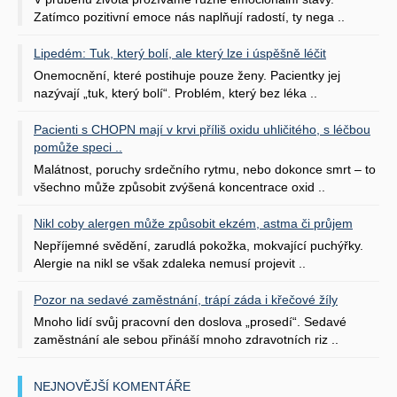
Zatímco pozitivní emoce nás naplňují radostí, ty nega ..
Lipedém: Tuk, který bolí, ale který lze i úspěšně léčit
Onemocnění, které postihuje pouze ženy. Pacientky jej
nazývají „tuk, který bolí“. Problém, který bez léka ..
Pacienti s CHOPN mají v krvi příliš oxidu uhličitého, s léčbou
pomůže speci ..
Malátnost, poruchy srdečního rytmu, nebo dokonce smrt – to
všechno může způsobit zvýšená koncentrace oxid ..
Nikl coby alergen může způsobit ekzém, astma či průjem
Nepříjemné svědění, zarudlá pokožka, mokvající puchýřky.
Alergie na nikl se však zdaleka nemusí projevit ..
Pozor na sedavé zaměstnání, trápí záda i křečové žíly
Mnoho lidí svůj pracovní den doslova „prosedí“. Sedavé
zaměstnání ale sebou přináší mnoho zdravotních riz ..
NEJNOVĚJŠÍ KOMENTÁŘE