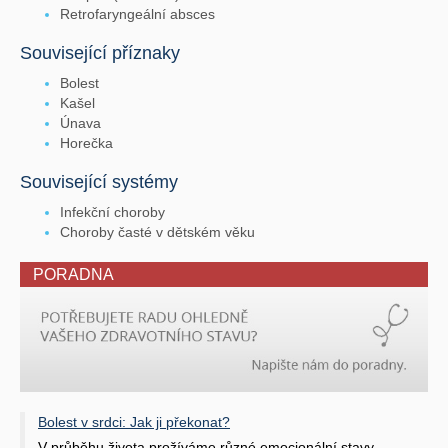
Retrofaryngeální absces
Související příznaky
Bolest
Kašel
Únava
Horečka
Související systémy
Infekční choroby
Choroby časté v dětském věku
PORADNA
Bolest v srdci: Jak ji překonat?
V průběhu života prožíváme různé emocionální stavy.