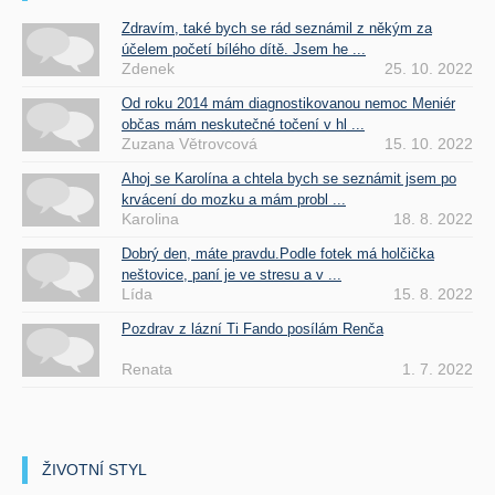
Zdravím, také bych se rád seznámil z někým za
účelem početí bílého dítě. Jsem he ...
Zdenek
25. 10. 2022
Od roku 2014 mám diagnostikovanou nemoc Meniér
občas mám neskutečné točení v hl ...
Zuzana Větrovcová
15. 10. 2022
Ahoj se Karolína a chtela bych se seznámit jsem po
krvácení do mozku a mám probl ...
Karolina
18. 8. 2022
Dobrý den, máte pravdu.Podle fotek má holčička
neštovice, paní je ve stresu a v ...
Lída
15. 8. 2022
Pozdrav z lázní Ti Fando posílám Renča
Renata
1. 7. 2022
ŽIVOTNÍ STYL