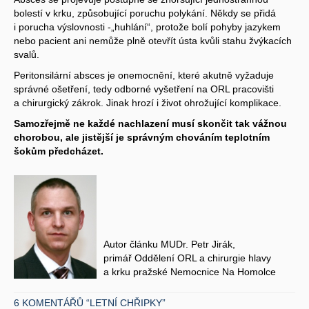
bolestí v krku, způsobující poruchu polykání. Někdy se přidá
i porucha výslovnosti -„huhlání“, protože bolí pohyby jazykem
nebo pacient ani nemůže plně otevřít ústa kvůli stahu žvýkacích
svalů.
Peritonsilární absces je onemocnění, které akutně vyžaduje
správné ošetření, tedy odborné vyšetření na ORL pracovišti
a chirurgický zákrok. Jinak hrozí i život ohrožující komplikace.
Samozřejmě ne každé nachlazení musí skončit tak vážnou
chorobou, ale jistější je správným chováním teplotním
šokům předcházet.
Autor článku MUDr. Petr Jirák,
primář Oddělení ORL a chirurgie hlavy
a krku pražské Nemocnice Na Homolce
6 KOMENTÁŘŮ “LETNÍ CHŘIPKY”