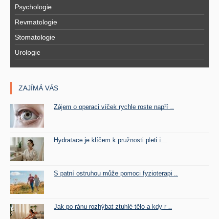
Psychologie
Revmatologie
Stomatologie
Urologie
ZAJÍMÁ VÁS
Zájem o operaci víček rychle roste napří ..
Hydratace je klíčem k pružnosti pleti i ..
S patní ostruhou může pomoci fyzioterapi ..
Jak po ránu rozhýbat ztuhlé tělo a kdy r ..