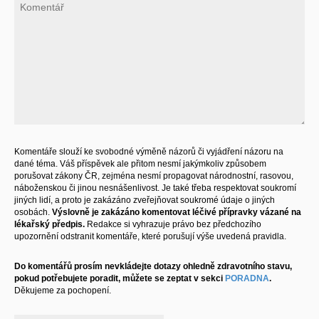
Komentáře slouží ke svobodné výměně názorů či vyjádření názoru na
dané téma. Váš příspěvek ale přitom nesmí jakýmkoliv způsobem
porušovat zákony ČR, zejména nesmí propagovat národnostní, rasovou,
náboženskou či jinou nesnášenlivost. Je také třeba respektovat soukromí
jiných lidí, a proto je zakázáno zveřejňovat soukromé údaje o jiných
osobách.
Výslovně je zakázáno komentovat léčivé přípravky vázané na
lékařský předpis.
Redakce si vyhrazuje právo bez předchozího
upozornění odstranit komentáře, které porušují výše uvedená pravidla.
Do komentářů prosím nevkládejte dotazy ohledně zdravotního stavu,
pokud potřebujete poradit, můžete se zeptat v sekci
PORADNA
.
Děkujeme za pochopení.