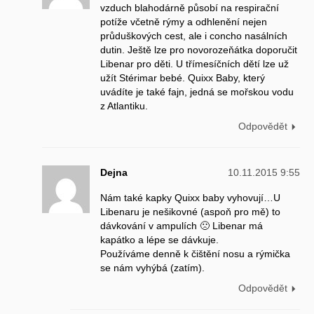
vzduch blahodárně působí na respirační
potíže včetně rýmy a odhlenění nejen
průduškových cest, ale i concho nasálních
dutin. Ještě lze pro novorozeňátka doporučit
Libenar pro děti. U třímesíčních dětí lze už
užít Stérimar bebé. Quixx Baby, který
uvádíte je také fajn, jedná se mořskou vodu
z Atlantiku.
Odpovědět
Dejna
10.11.2015 9:55
Nám také kapky Quixx baby vyhovují…U
Libenaru je nešikovné (aspoň pro mě) to
dávkování v ampulích 🙁 Libenar má
kapátko a lépe se dávkuje.
Používáme denně k čištění nosu a rýmička
se nám vyhýbá (zatím).
Odpovědět