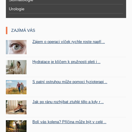
Urologie
ZAJÍMÁ VÁS
Zájem o operaci víček rychle roste napří ..
Hydratace je klíčem k pružnosti pleti i ..
S patní ostruhou může pomoci fyzioterapi ..
Jak po ránu rozhýbat ztuhlé tělo a kdy r ..
Bolí vás kolena? Příčina může být v celé ..