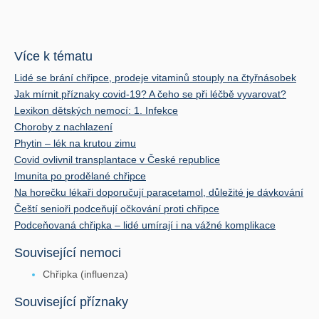
Více k tématu
Lidé se brání chřipce, prodeje vitaminů stouply na čtyřnásobek
Jak mírnit příznaky covid-19? A čeho se při léčbě vyvarovat?
Lexikon dětských nemocí: 1. Infekce
Choroby z nachlazení
Phytin – lék na krutou zimu
Covid ovlivnil transplantace v České republice
Imunita po prodělané chřipce
Na horečku lékaři doporučují paracetamol, důležité je dávkování
Čeští senioři podceňují očkování proti chřipce
Podceňovaná chřipka – lidé umírají i na vážné komplikace
Související nemoci
Chřipka (influenza)
Související příznaky