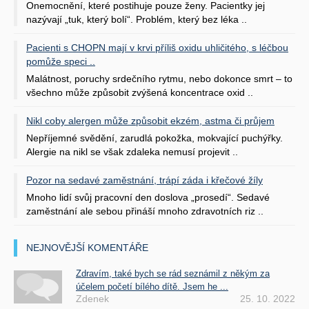
Onemocnění, které postihuje pouze ženy. Pacientky jej
nazývají „tuk, který bolí“. Problém, který bez léka ..
Pacienti s CHOPN mají v krvi příliš oxidu uhličitého, s léčbou
pomůže speci ..
Malátnost, poruchy srdečního rytmu, nebo dokonce smrt – to
všechno může způsobit zvýšená koncentrace oxid ..
Nikl coby alergen může způsobit ekzém, astma či průjem
Nepříjemné svědění, zarudlá pokožka, mokvající puchýřky.
Alergie na nikl se však zdaleka nemusí projevit ..
Pozor na sedavé zaměstnání, trápí záda i křečové žíly
Mnoho lidí svůj pracovní den doslova „prosedí“. Sedavé
zaměstnání ale sebou přináší mnoho zdravotních riz ..
NEJNOVĚJŠÍ KOMENTÁŘE
Zdravím, také bych se rád seznámil z někým za
účelem početí bílého dítě. Jsem he ...
Zdenek
25. 10. 2022