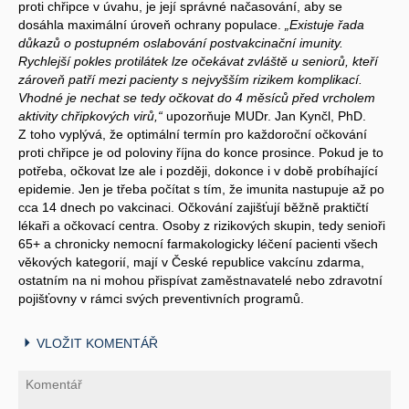
proti chřipce v úvahu, je její správné načasování, aby se
dosáhla maximální úroveň ochrany populace.
„Existuje řada
důkazů o postupném oslabování postvakcinační imunity.
Rychlejší pokles protilátek lze očekávat zvláště u seniorů, kteří
zároveň patří mezi pacienty s nejvyšším rizikem komplikací.
Vhodné je nechat se tedy očkovat do 4 měsíců před vrcholem
aktivity chřipkových virů,“
upozorňuje MUDr. Jan Kynčl, PhD.
Z toho vyplývá, že optimální termín pro každoroční očkování
proti chřipce je od poloviny října do konce prosince. Pokud je to
potřeba, očkovat lze ale i později, dokonce i v době probíhající
epidemie. Jen je třeba počítat s tím, že imunita nastupuje až po
cca 14 dnech po vakcinaci. Očkování zajišťují běžně praktičtí
lékaři a očkovací centra. Osoby z rizikových skupin, tedy senioři
65+ a chronicky nemocní farmakologicky léčení pacienti všech
věkových kategorií, mají v České republice vakcínu zdarma,
ostatním na ni mohou přispívat zaměstnavatelé nebo zdravotní
pojišťovny v rámci svých preventivních programů.
VLOŽIT KOMENTÁŘ