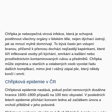
Chřipka je nebezpečná virová infekce, která je schopná
postihnout všechny orgány v lidském těle, nejen dýchací ústrojí,
jak se mnozí mylně domnívají. To bývá často jen vstupní
branou, přičemž k přenosu dochází nejčastěji kapénkami, které
šíří infikované osoby při kýchání, smrkání a kašlání nebo
prostřednictvím kontaminovaných rukou a předmětů. Chřipka
může zejména u starších a oslabených osob vyvolat řadu
dalších komplikací, mimo jiné i vážný zápal plic, který někdy
končí i smrtí.
Chřipková epidemie v ČR
Chřipková epidemie nastává, pokud počet nemocných dosáhne
hranice 1600–1800 případů na 100 tisíc obyvatel. V posledních
letech epidemie přichází koncem ledna až začátkem února a
vrcholí přibližně v jeho polovině.