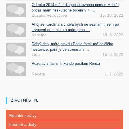
Od roku 2014 mám diagnostikovanou nemoc Meniér
občas mám neskutečné točení v hl ...
Zuzana Větrovcová
15. 10. 2022
Ahoj se Karolína a chtela bych se seznámit jsem po
krvácení do mozku a mám probl ...
Karolina
18. 8. 2022
Dobrý den, máte pravdu.Podle fotek má holčička
neštovice, paní je ve stresu a v ...
Lída
15. 8. 2022
Pozdrav z lázní Ti Fando posílám Renča
Renata
1. 7. 2022
ŽIVOTNÍ STYL
Aktuální zprávy
Hubnutí a diety