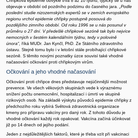
Chřipková epidemie obvykle trvá 8 až 10 týdnů, typicky se u nás
objevuje v období od pozdního podzimu do časného jara.
„Podle
poslední studie nizozemských expertů se v zemích evropského
regionu vrchol epidemie chřipky postupně posouvá do
pozdějšího zimního období. Od roku 1996 se u nás posunul v
průměru o 27 dní. V předešlé chřipkové sezóně tak bylo nejvíce
nemocných v šestém kalendářním týdnu, tedy v polovině
února“,
říká MUDr. Jan Kynčl, PhD. Ze Státního zdravotního
ústavu. Stejně tomu bylo i v letošní stále probíhající chřipkové
sezóně. S těmito novými poznatky úzce souvisí také vhodné
načasování očkování proti chřipkovým virům.
Očkování a jeho vhodné načasování
Očkování proti chřipce dnes představuje nejúčinnější možnost
prevence. Ve všech věkových skupinách vede k výraznému
snížení počtu onemocnění, hospitalizací i úmrtí ve skupině
rizikových osob. Na základě výskytu původců epidemie chřipky z
předchozího roku vybírá Světová zdravotnická organizace
kmeny pro přípravu vakcíny pro daný rok. Z tohoto důvodu je
vhodné očkování každý rok opakovat. Vakcína začíná účinkovat
již po 14 dnech od jejího podání.
Jeden z nejdůležitějších faktorů, které je třeba vzít při vakcinaci