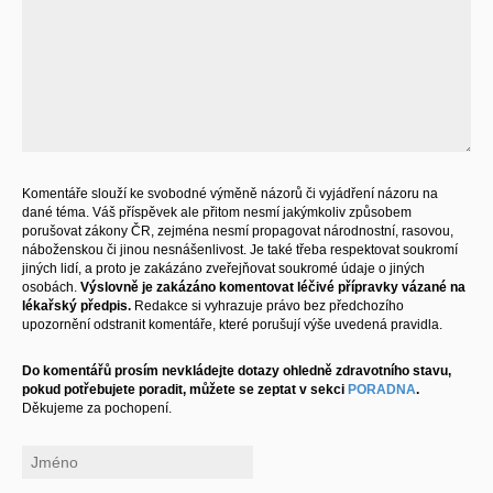
Komentáře slouží ke svobodné výměně názorů či vyjádření názoru na
dané téma. Váš příspěvek ale přitom nesmí jakýmkoliv způsobem
porušovat zákony ČR, zejména nesmí propagovat národnostní, rasovou,
náboženskou či jinou nesnášenlivost. Je také třeba respektovat soukromí
jiných lidí, a proto je zakázáno zveřejňovat soukromé údaje o jiných
osobách.
Výslovně je zakázáno komentovat léčivé přípravky vázané na
lékařský předpis.
Redakce si vyhrazuje právo bez předchozího
upozornění odstranit komentáře, které porušují výše uvedená pravidla.
Do komentářů prosím nevkládejte dotazy ohledně zdravotního stavu,
pokud potřebujete poradit, můžete se zeptat v sekci
PORADNA
.
Děkujeme za pochopení.