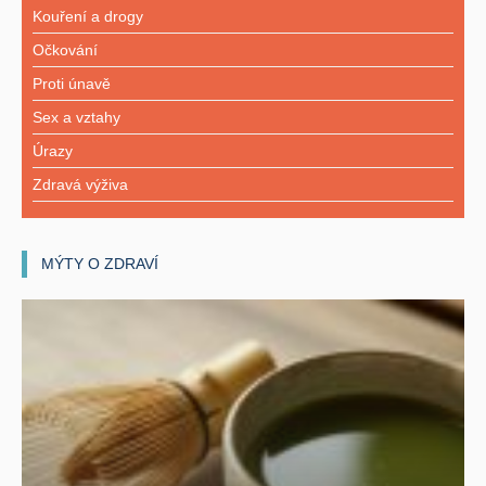
Kouření a drogy
Očkování
Proti únavě
Sex a vztahy
Úrazy
Zdravá výživa
MÝTY O ZDRAVÍ