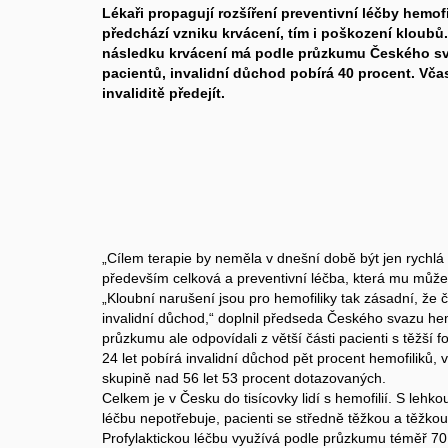
Lékaři propagují rozšíření preventivní léčby hemof
předchází vzniku krvácení, tím i poškození klou
následku krvácení má podle průzkumu Českého sv
pacientů, invalidní důchod pobírá 40 procent. Vč
invaliditě předejít.
„Cílem terapie by neměla v dnešní době být jen rychlá 
především celková a preventivní léčba, která mu může za
„Kloubní narušení jsou pro hemofiliky tak zásadní, že č
invalidní důchod,“ doplnil předseda Českého svazu hemo
průzkumu ale odpovídali z větší části pacienti s těžší
24 let pobírá invalidní důchod pět procent hemofiliků, v
skupině nad 56 let 53 procent dotazovaných.
Celkem je v Česku do tisícovky lidí s hemofilií. S lehk
léčbu nepotřebuje, pacienti se středně těžkou a těžko
Profylaktickou léčbu využívá podle průzkumu téměř 70 