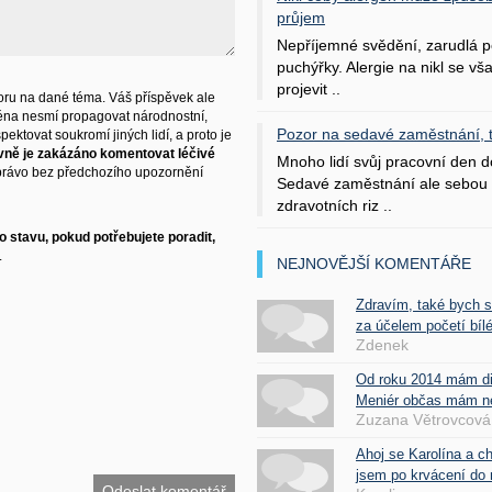
průjem
Nepříjemné svědění, zarudlá p
puchýřky. Alergie na nikl se v
projevit ..
ru na dané téma. Váš příspěvek ale
éna nesmí propagovat národnostní,
Pozor na sedavé zaměstnání, tr
ektovat soukromí jiných lidí, a proto je
vně je zakázáno komentovat léčivé
Mnoho lidí svůj pracovní den d
právo bez předchozího upozornění
Sedavé zaměstnání ale sebou 
zdravotních riz ..
 stavu, pokud potřebujete poradit,
.
NEJNOVĚJŠÍ KOMENTÁŘE
Zdravím, také bych 
za účelem početí bílé
Zdenek
Od roku 2014 mám d
Meniér občas mám nes
Zuzana Větrovcová
Ahoj se Karolína a c
jsem po krvácení do 