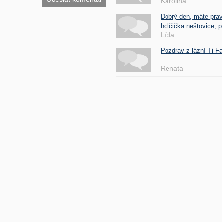
Karolina
Dobrý den, máte pra
holčička neštovice, pa
Lída
Pozdrav z lázní Ti 
Renata