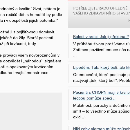
dnotný a kvalitní život, státem je
na rodičů dětí s hemofilií by podle
 i v dospělosti jejich potomka,“
možné ji s pojišťovnou domluvit.
Bolest v srdci: Jak ji překonat?
ekčně do žíly. Starší pacienti
ž při krvácení, tedy
V průběhu života prožíváme rů
Zatímco pozitivní emoce nás na
é se provádí všem novorozencům v
..
e dozvědět i „náhodou“, signálem
zubaři s opakovaným krvácením
Lipedém: Tuk, který bolí, ale kt
 dlouho trvající menstruace.
Onemocnění, které postihuje po
nazývají „tuk, který bolí“. Probl
Pacienti s CHOPN mají v krvi pří
léčbou pomůže speci ..
Malátnost, poruchy srdečního
smrt – to všechno může způso
oxid ..
Nikl coby alergen může způsob