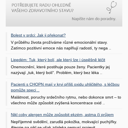
Bolest v srdci: Jak ji překonat?
V průběhu života prožíváme různé emocionální stavy.
Zatímco pozitivní emoce nás naplňují radostí, ty nega ..
Lipedém: Tuk, který bolí, ale který lze i úspěšně léčit
Onemocnění, které postihuje pouze ženy. Pacientky jej
nazývají „tuk, který bolí“. Problém, který bez léka ..
Pacienti s CHOPN mají v krvi příliš oxidu uhličitého, s léčbou
pomůže speci ..
Malátnost, poruchy srdečního rytmu, nebo dokonce smrt – to
všechno může způsobit zvýšená koncentrace oxid ..
Nikl coby alergen může způsobit ekzém, astma či průjem
Nepříjemné svědění, zarudlá pokožka, mokvající puchýřky.
Alergie na nikl se však zdaleka nemusí projevit ..