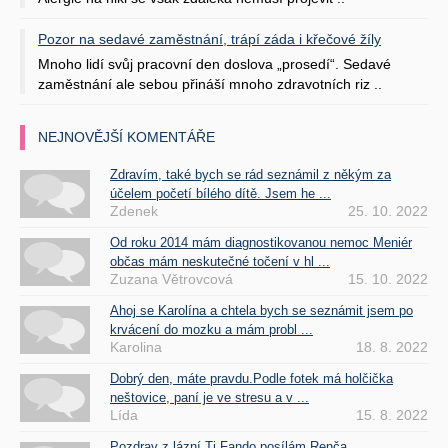
Pozor na sedavé zaměstnání, trápí záda i křečové žíly
Mnoho lidí svůj pracovní den doslova „prosedí“. Sedavé
zaměstnání ale sebou přináší mnoho zdravotních riz ..
NEJNOVĚJŠÍ KOMENTÁŘE
Zdravím, také bych se rád seznámil z někým za
účelem početí bílého dítě. Jsem he ...
Zdenek
25. 10. 2022
Od roku 2014 mám diagnostikovanou nemoc Meniér
občas mám neskutečné točení v hl ...
Zuzana Větrovcová
15. 10. 2022
Ahoj se Karolína a chtela bych se seznámit jsem po
krvácení do mozku a mám probl ...
Karolina
18. 8. 2022
Dobrý den, máte pravdu.Podle fotek má holčička
neštovice, paní je ve stresu a v ...
Lída
15. 8. 2022
Pozdrav z lázní Ti Fando posílám Renča