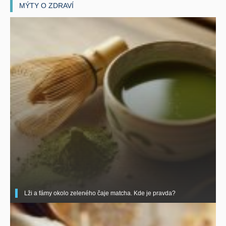
MÝTY O ZDRAVÍ
Lži a fámy okolo zeleného čaje matcha. Kde je pravda?