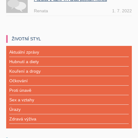
Renata
1. 7. 2022
ŽIVOTNÍ STYL
Aktuální zprávy
Hubnutí a diety
Kouření a drogy
Očkování
Proti únavě
Sex a vztahy
Úrazy
Zdravá výživa