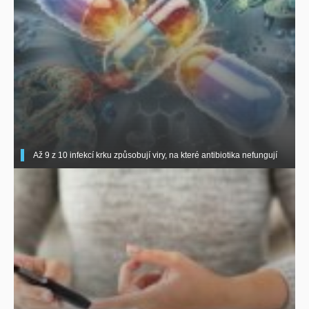
Až 9 z 10 infekcí krku způsobují viry, na které antibiotika nefungují