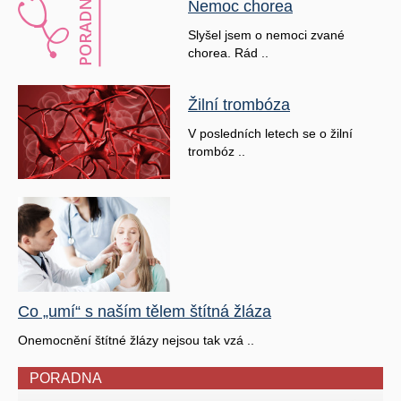
Nemoc chorea
Slyšel jsem o nemoci zvané
chorea. Rád ..
Žilní trombóza
V posledních letech se o žilní
trombóz ..
Co „umí“ s naším tělem štítná žláza
Onemocnění štítné žlázy nejsou tak vzá ..
PORADNA