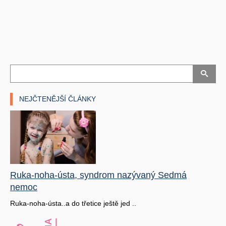
NEJČTENĚJŠÍ ČLÁNKY
Ruka-noha-ústa, syndrom nazývaný Sedmá
nemoc
Ruka-noha-ústa..a do třetice ještě jed ..