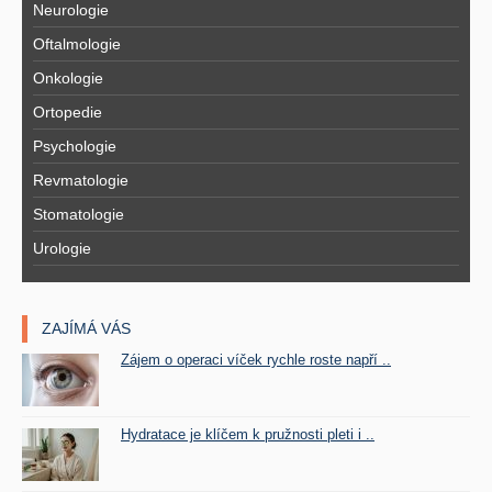
Neurologie
Oftalmologie
Onkologie
Ortopedie
Psychologie
Revmatologie
Stomatologie
Urologie
ZAJÍMÁ VÁS
Zájem o operaci víček rychle roste napří ..
Hydratace je klíčem k pružnosti pleti i ..