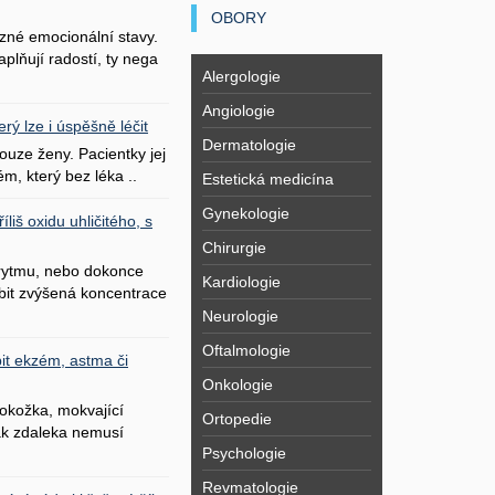
OBORY
zné emocionální stavy.
plňují radostí, ty nega
Alergologie
Angiologie
erý lze i úspěšně léčit
Dermatologie
uze ženy. Pacientky jej
ém, který bez léka ..
Estetická medicína
Gynekologie
liš oxidu uhličitého, s
Chirurgie
 rytmu, nebo dokonce
Kardiologie
bit zvýšená koncentrace
Neurologie
Oftalmologie
it ekzém, astma či
Onkologie
okožka, mokvající
Ortopedie
šak zdaleka nemusí
Psychologie
Revmatologie