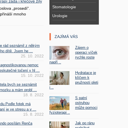
ápí záda i křečové žíly
Stomatologie
oslova „prosedí“.
přináší mnoho
Urologie
ZAJÍMÁ VÁS
se rád seznámil z někým
Zájem o
ho dítě. Jsem he ...
operaci víček
25. 10. 2022
rychle roste
napří ..
iagnostikovanou nemoc
kutečné točení v hl ...
Hydratace je
15. 10. 2022
klíčem k
pružnosti pleti
htela bych se seznámit
i ..
mozku a mám probl ...
18. 8. 2022
S patní
ostruhou
vdu.Podle fotek má
může pomoci
ní je ve stresu a v ...
fyzioterapi ..
15. 8. 2022
Jak po ránu
Fando posílám Renča
rozhýbat