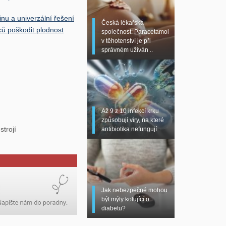
nu a univerzální řešení
Česká lékařská
ců poškodit plodnost
společnost: Paracetamol
v těhotenství je při
správném užíván ..
Až 9 z 10 infekcí krku
způsobují viry, na které
trojí
antibiotika nefungují
Jak nebezpečné mohou
být mýty kolující o
diabetu?