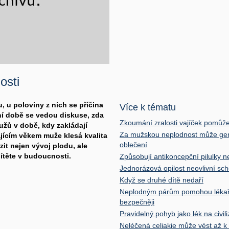
osti
 u poloviny z nich se příčina
Více k tématu
ní době se vedou diskuse, zda
Zkoumání zralosti vajíček pomů
mužů v době, kdy zakládají
Za mužskou neplodnost může gene
ajícím věkem muže klesá kvalita
oblečení
zit nejen vývoj plodu, ale
ítěte v budoucnosti.
Způsobují antikoncepční pilulky 
Jednorázová opilost neovlivní sc
Když se druhé dítě nedaří
Neplodným párům pomohou lékaři 
bezpečněji
Pravidelný pohyb jako lék na civil
Neléčená celiakie může vést až k 