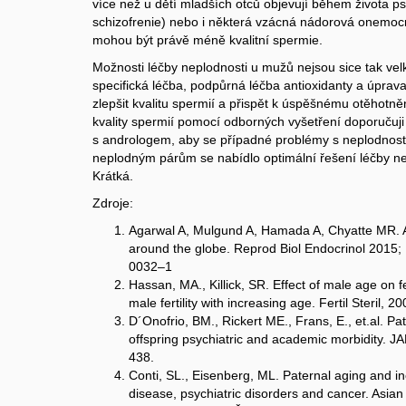
více než u dětí mladších otců objevují během života p
schizofrenie) nebo i některá vzácná nádorová onemoc
mohou být právě méně kvalitní spermie.
Možnosti léčby neplodnosti u mužů nejsou sice tak velk
specifická léčba, podpůrná léčba antioxidanty a úprav
zlepšit kvalitu spermií a přispět k úspěšnému otěhotnění
kvality spermií pomocí odborných vyšetření doporučuji
s andrologem, aby se případné problémy s neplodností
neplodným párům se nabídlo optimální řešení léčby n
Krátká.
Zdroje:
Agarwal A, Mulgund A, Hamada A, Chyatte MR. A u
around the globe. Reprod Biol Endocrinol 2015;
0032–1
Hassan, MA., Killick, SR. Effect of male age on fer
male fertility with increasing age. Fertil Steril, 
D´Onofrio, BM., Rickert ME., Frans, E., et.al. Pa
offspring psychiatric and academic morbidity. JA
438.
Conti, SL., Eisenberg, ML. Paternal aging and in
disease, psychiatric disorders and cancer. Asian