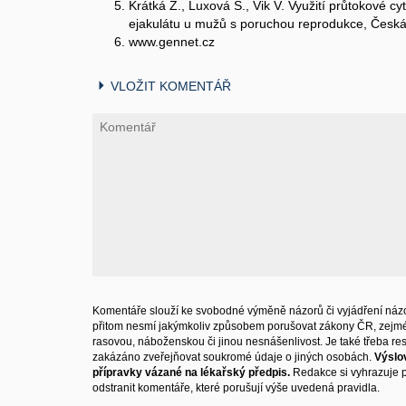
Krátká Z., Luxová Š., Vik V. Využití průtokové cy
ejakulátu u mužů s poruchou reprodukce, Česká 
www.gennet.cz
VLOŽIT KOMENTÁŘ
Komentáře slouží ke svobodné výměně názorů či vyjádření názo
přitom nesmí jakýmkoliv způsobem porušovat zákony ČR, zejm
rasovou, náboženskou či jinou nesnášenlivost. Je také třeba resp
zakázáno zveřejňovat soukromé údaje o jiných osobách.
Výslo
přípravky vázané na lékařský předpis.
Redakce si vyhrazuje 
odstranit komentáře, které porušují výše uvedená pravidla.