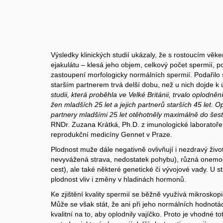
Výsledky klinických studií ukázaly, že s rostoucím věk
ejakulátu – klesá jeho objem, celkový počet spermií, p
zastoupení morfologicky normálních spermií. Podařilo
starším partnerem trvá delší dobu, než u nich dojde 
studii, která proběhla ve Velké Británii, trvalo oplodn
žen mladších 25 let a jejich partnerů starších 45 let. O
partnery mladšími 25 let otěhotněly maximálně do šest
RNDr. Zuzana Krátká, Ph.D. z imunologické laboratoře
reprodukční medicíny Gennet v Praze.
Plodnost muže dále negativně ovlivňují i nezdravý život
nevyvážená strava, nedostatek pohybu), různá onemo
cest), ale také některé genetické či vývojové vady. U
plodnost vliv i změny v hladinách hormonů.
Ke zjištění kvality spermií se běžně využívá mikroskop
Může se však stát, že ani při jeho normálních hodnot
kvalitní na to, aby oplodnily vajíčko. Proto je vhodné t