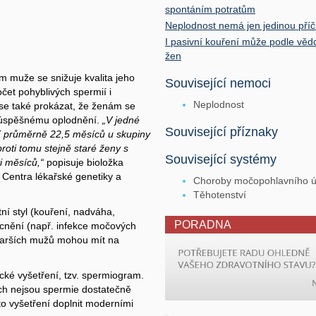
spontáním potratům
Neplodnost nemá jen jedinou příči
I pasivní kouření může podle věd
žen
em muže se snižuje kvalita jeho
Související nemoci
očet pohyblivých spermií i
Neplodnost
 se také prokázat, že ženám se
k úspěšnému oplodnění.
„V jedné
Související příznaky
ění průměrně 22,5 měsíců u skupiny
proti tomu stejně staré ženy s
Související systémy
i měsíců,“
popisuje bioložka
 Centra lékařské genetiky a
Choroby močopohlavního ús
Těhotenství
ní styl (kouření, nadváha,
PORADNA
cnění (např. infekce močových
 starších mužů mohou mít na
ické vyšetření, tzv. spermiogram.
ách nejsou spermie dostatečně
oto vyšetření doplnit moderními