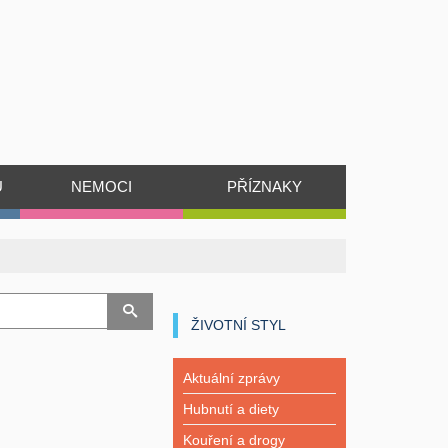
Ů
NEMOCI
PŘÍZNAKY
ŽIVOTNÍ STYL
Aktuální zprávy
Hubnutí a diety
Kouření a drogy