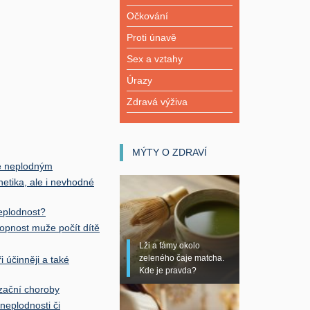
Očkování
Proti únavě
Sex a vztahy
Úrazy
Zdravá výživa
MÝTY O ZDRAVÍ
že neplodným
tika, ale i nevhodné
neplodnost?
hopnost muže počít dítě
Lži a fámy okolo
zeleného čaje matcha.
účinněji a také
Kde je pravda?
izační choroby
neplodnosti či