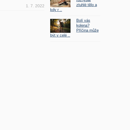
ztuhlé tělo a
1. 7. 2022
kdy r ..
Bolí vás
kolena?
Příčina může
být v celé ..