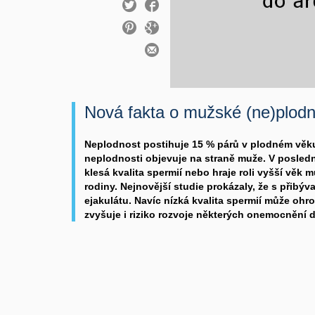
Nová fakta o mužské (ne)plodn
Neplodnost postihuje 15 % párů v plodném věku,
neplodnosti objevuje na straně muže. V posled
klesá kvalita spermií nebo hraje roli vyšší věk 
rodiny. Nejnovější studie prokázaly, že s přibýv
ejakulátu. Navíc nízká kvalita spermií může ohro
zvyšuje i riziko rozvoje některých onemocnění d