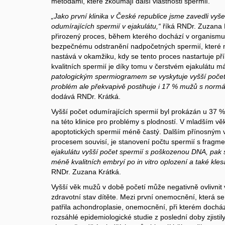
metodami, které zkoumají další vlastnosti spermií.
„Jako první klinika v České republice jsme zavedli vyšet
odumírajících spermií v ejakulátu,“
říká RNDr. Zuzana K
přirozený proces, během kterého dochází v organism
bezpečnému odstranění nadpočetných spermií, které n
nastává v okamžiku, kdy se tento proces nastartuje příli
kvalitních spermií je díky tomu v čerstvém ejakulátu m
patologickým spermiogramem se vyskytuje vyšší počet 
problém ale překvapivě postihuje i 17 % mužů s nor
dodává RNDr. Krátká.
Vyšší počet odumírajících spermií byl prokázán u 37 %
na této klinice pro problémy s plodností. V mladším v
apoptotických spermií méně častý. Dalším přínosným v
procesem souvisí, je stanovení počtu spermií s frag
ejakulátu vyšší počet spermií s poškozenou DNA, pak s
méně kvalitních embryí po in vitro oplození a také kles
RNDr. Zuzana Krátká.
Vyšší věk mužů v době početí může negativně ovlivnit 
zdravotní stav dítěte. Mezi první onemocnění, která se 
patřila achondroplasie, onemocnění, při kterém dochá
rozsáhlé epidemiologické studie z poslední doby zjistily,