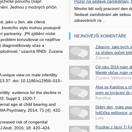
Pozor na sedavé zaměstnání, tr
sychické poruchy (např.
nění. Jednou z možných příčin
Mnoho lidí svůj pracovní den d
Sedavé zaměstnání ale sebou 
zdravotních riz ..
é, jako u žen, ale cílená
a životního stylu mohou postupně
 partnerky. „Při zjištění nízké
NEJNOVĚJŠÍ KOMENTÁŘE
 problém konzultovat co nejdříve
 diagnostikovaly včas a
Zdravím, také bych 
eplodnosti,“ uzavírá RNDr. Zuzana
za účelem početí bílé
Zdenek
Od roku 2014 mám d
Meniér občas mám nes
nique view on male infertility
Zuzana Větrovcová
 13:37. doi: 10.1186/s12958–015–
Ahoj se Karolína a c
tility: evidence for the decline in
jsem po krvácení do 
Karolina
2003; Suppl 3, 1520-7.
ternal age at child bearing and
Dobrý den, máte pra
MA Psychiatry, 2014; 71 (4): 432-
holčička neštovice, pa
Lída
creased risk of congenital
Pozdrav z lázní Ti 
 J Andr, 2016; 18: 420–424.