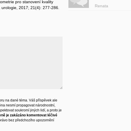
tometrie pro stanovení kvality
Renata
urologie, 2017; 21(4): 277-286.
ru na dané téma. Váš příspěvek ale
éna nesmí propagovat národnostní,
ektovat soukromí jiných lidí, a proto je
vně je zakázáno komentovat léčivé
právo bez předchozího upozornění