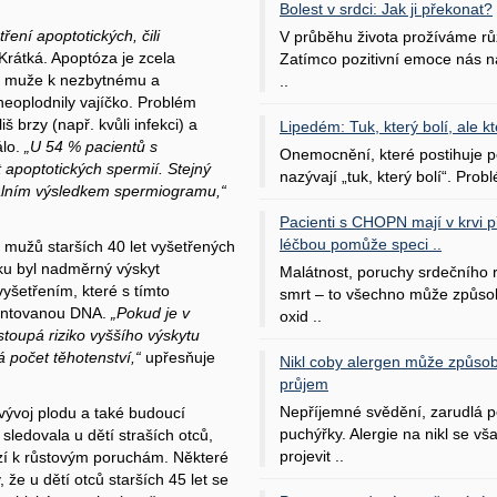
Bolest v srdci: Jak ji překonat?
ření apoptotických, čili
V průběhu života prožíváme rů
rátká. Apoptóza je zcela
Zatímco pozitivní emoce nás na
u muže k nezbytnému a
..
eoplodnily vajíčko. Problém
š brzy (např. kvůli infekci) a
Lipedém: Tuk, který bolí, ale kt
álo.
„U 54 % pacientů s
Onemocnění, které postihuje po
apoptotických spermií. Stejný
nazývají „tuk, který bolí“. Probl
málním výsledkem spermiogramu,“
Pacienti s CHOPN mají v krvi pří
léčbou pomůže speci ..
 mužů starších 40 let vyšetřených
ěku byl nadměrný výskyt
Malátnost, poruchy srdečního
yšetřením, které s tímto
smrt – to všechno může způso
mentovanou DNA.
„Pokud je v
oxid ..
toupá riziko vyššího výskytu
á počet těhotenství,“
upřesňuje
Nikl coby alergen může způsob
průjem
Nepříjemné svědění, zarudlá p
vývoj plodu a také budoucí
puchýřky. Alergie na nikl se v
sledovala u dětí straších otců,
projevit ..
zí k růstovým poruchám. Některé
 že u dětí otců starších 45 let se