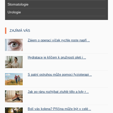
Stomatologie
Urologie
ZAJÍMÁ VÁS
Zájem o operaci víček rychle roste napří ..
Hydratace je klíčem k pružnosti pleti i ..
S patní ostruhou může pomoci fyzioterapi ..
Jak po ránu rozhýbat ztuhlé tělo a kdy r ..
Bolí vás kolena? Příčina může být v celé ..