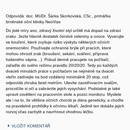
Odpovídá: doc. MUDr. Šárka Skorkovská, CSc., primářka
brněnské oční kliniky NeoVize
Do jisté míry ano, zdravý životní styl určitě má dopad na zdraví
zraku. Jezte hlavně dostatek čerstvé zeleniny a ovoce. Vyvarujte
se kouření, které zvyšuje riziko výskytu některých očních
onemocnění. Používejte ochranné brýle při pracích, které
mohou ohrozit zrak (broušení, sekání, sváření, příprava
hašeného vápna…). Pokud denně pracujete na počítači,
zařaďte do svého režimu pravidlo 20/20/20. Tedy po každých
dvaceti minutách práce s počítačem se nejméně na dvacet
vteřin zadívejte na bod vzdálený minimálně 20 stop, což
odpovídá zhruba šesti metrům. Ulevíte zaostřovacím svalům,
procvičíte si oči a zabráníte jejich vysychání. Podstatné je také
upravit osvětlení na pracovním stole a pozici monitoru. Myslete
ale i na to, že většina očních chorob je dána geneticky, a choďte
na pravidelné prohlídky k očnímu lékaři. Jedině ten dokáže jejich
rozvoj včas zachytit a navrhnout vhodnou léčbu.
VLOŽIT KOMENTÁŘ