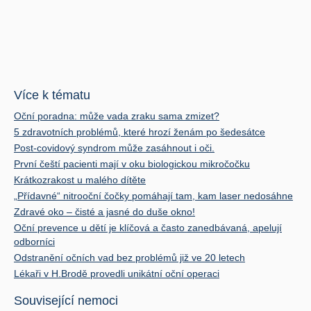
Více k tématu
Oční poradna: může vada zraku sama zmizet?
5 zdravotních problémů, které hrozí ženám po šedesátce
Post-covidový syndrom může zasáhnout i oči.
První čeští pacienti mají v oku biologickou mikročočku
Krátkozrakost u malého dítěte
„Přídavné“ nitrooční čočky pomáhají tam, kam laser nedosáhne
Zdravé oko – čisté a jasné do duše okno!
Oční prevence u dětí je klíčová a často zanedbávaná, apelují
odborníci
Odstranění očních vad bez problémů již ve 20 letech
Lékaři v H.Brodě provedli unikátní oční operaci
Související nemoci