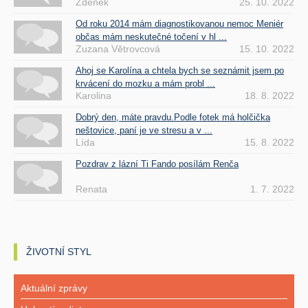
Zdenek
25. 10. 2022
Od roku 2014 mám diagnostikovanou nemoc Meniér
občas mám neskutečné točení v hl ...
Zuzana Větrovcová
15. 10. 2022
Ahoj se Karolína a chtela bych se seznámit jsem po
krvácení do mozku a mám probl ...
Karolina
18. 8. 2022
Dobrý den, máte pravdu.Podle fotek má holčička
neštovice, paní je ve stresu a v ...
Lída
15. 8. 2022
Pozdrav z lázní Ti Fando posílám Renča
Renata
1. 7. 2022
ŽIVOTNÍ STYL
Aktuální zprávy