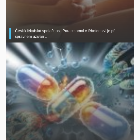
Česká lékařská společnost: Paracetamol v těhotenství je při
správném užíván ..