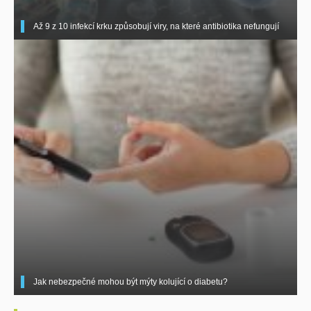
Až 9 z 10 infekcí krku způsobují viry, na které antibiotika nefungují
Jak nebezpečné mohou být mýty kolující o diabetu?