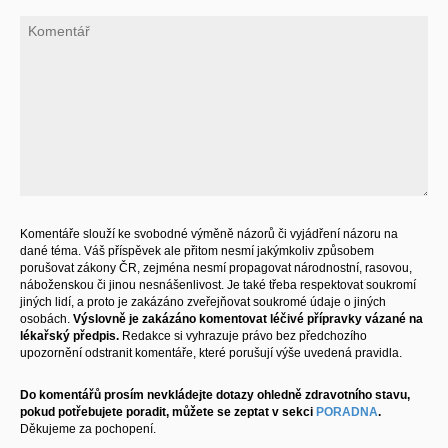
Komentáře slouží ke svobodné výměně názorů či vyjádření názoru na
dané téma. Váš příspěvek ale přitom nesmí jakýmkoliv způsobem
porušovat zákony ČR, zejména nesmí propagovat národnostní, rasovou,
náboženskou či jinou nesnášenlivost. Je také třeba respektovat soukromí
jiných lidí, a proto je zakázáno zveřejňovat soukromé údaje o jiných
osobách.
Výslovně je zakázáno komentovat léčivé přípravky vázané na
lékařský předpis.
Redakce si vyhrazuje právo bez předchozího
upozornění odstranit komentáře, které porušují výše uvedená pravidla.
Do komentářů prosím nevkládejte dotazy ohledně zdravotního stavu,
pokud potřebujete poradit, můžete se zeptat v sekci
PORADNA
.
Děkujeme za pochopení.