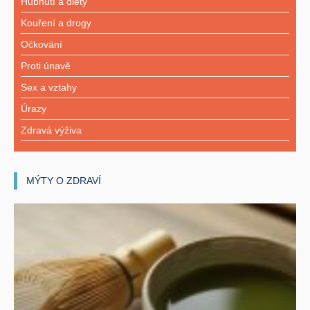
Hubnutí a diety
Kouření a drogy
Očkování
Proti únavě
Sex a vztahy
Úrazy
Zdravá výživa
MÝTY O ZDRAVÍ