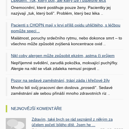
Lipedém: Tuk, který bolí, ale který lze i úspěšně léčit
Onemocnění, které postihuje pouze ženy. Pacientky jej
nazývají „tuk, který bolí“. Problém, který bez léka ..
Pacienti s CHOPN mají v krvi příliš oxidu uhličitého, s léčbou
pomůže speci ..
Malátnost, poruchy srdečního rytmu, nebo dokonce smrt – to
všechno může způsobit zvýšená koncentrace oxid ..
Nikl coby alergen může způsobit ekzém, astma či průjem
Nepříjemné svědění, zarudlá pokožka, mokvající puchýřky.
Alergie na nikl se však zdaleka nemusí projevit ..
Pozor na sedavé zaměstnání, trápí záda i křečové žíly
Mnoho lidí svůj pracovní den doslova „prosedí“. Sedavé
zaměstnání ale sebou přináší mnoho zdravotních riz ..
NEJNOVĚJŠÍ KOMENTÁŘE
Zdravím, také bych se rád seznámil z někým za
účelem početí bílého dítě. Jsem he ...