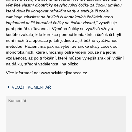
výměně vlastní dioptricky nevyhovující čočky za čočku umělou,
která dokáže korigovat refrakční vady a snižuje či zcela
eliminuje závislost na brýlích či kontaktních čočkách nebo
implantaci další korekční čočky na čočku vlastní,“
vysvětluje
paní primářka Tavandzi. Výměna čočky se využívá vždy u
šedého zákalu, kde korekce pomocí kontaktních čoček či brýlí
není možná a operace je tak jedinou a již běžně využívanou
metodou. Pacient má pak na výběr ze široké škály čoček od
monofokálních, které umožňují ostré vidění pouze na jednu
vzdálenost, až po trifokální, které můžou vylepšit zrak při vidění
na dálku, střední vzdálenost i na blízko.
Více informací na: www.ocividnejinapece.cz.
VLOŽIT KOMENTÁŘ