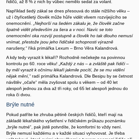
řidičů, až 8 % z nich by vůbec nemělo sedat za volant.
Například šedý zákal se dnes přesouvá do stále nižšího věku –
už i čtyřicetiletý člověk může hůře vidět vlivem rozvíjejícího se
onemocnění.
„Nejhorší na šedém zákalu je, že člověk začne
špatně vidět především za šera a v noci. Navíc se toto
onemocnění oka rozvíjí postupně a člověk ho tak dlouho nemusí
vnímat, přestože jsou jeho řidičské schopnosti výrazně
narušeny,“
říká primářka Lexum – Brno Věra Kalandrová.
A kdy tedy vyrazit k lékaři? Rozhodně nečekejte na povinnou
kontrolu po 60. roce věku! „
Každý z nás – a zvláště pak řidiči –
by měl vyrazit k očnímu lékaři jakmile pocítí, že se mu vidění
nějak mění,“
radí primářka Kalandrová. Dle Besipu by se četnost
návštěv „očaře“ měla zvyšovat spolu s věkem – od 40 let
alespoň jednou za dva až tři roky, od 65 let alespoň jednou do
roka či dvou.
Brýle nutné
Pokud patříte ke zhruba pětině českých řidičů, kteří mají na
základě lékařského vyšetření v řidičském průkazu poznámku
„brýle nutné“, pak jistě potvrdíte, že komfortní to vždy není.
Brýle nemusí každému a v každé situaci vyhovovat. Je třeba