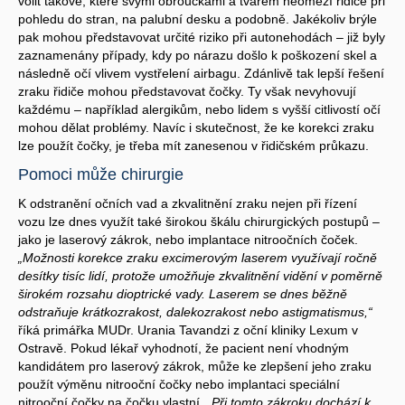
volit takové, které svými obroučkami a tvarem neomezí řidiče při
pohledu do stran, na palubní desku a podobně. Jakékoliv brýle
pak mohou představovat určité riziko při autonehodách – již byly
zaznamenány případy, kdy po nárazu došlo k poškození skel a
následně očí vlivem vystřelení airbagu. Zdánlivě tak lepší řešení
zraku řidiče mohou představovat čočky. Ty však nevyhovují
každému – například alergikům, nebo lidem s vyšší citlivostí očí
mohou dělat problémy. Navíc i skutečnost, že ke korekci zraku
lze použít čočky, je třeba mít zanesenou v řidičském průkazu.
Pomoci může chirurgie
K odstranění očních vad a zkvalitnění zraku nejen při řízení
vozu lze dnes využít také širokou škálu chirurgických postupů –
jako je laserový zákrok, nebo implantace nitroočních čoček.
„Možnosti korekce zraku excimerovým laserem využívají ročně
desítky tisíc lidí, protože umožňuje zkvalitnění vidění v poměrně
širokém rozsahu dioptrické vady. Laserem se dnes běžně
odstraňuje krátkozrakost, dalekozrakost nebo astigmatismus,“
říká primářka MUDr. Urania Tavandzi z oční kliniky Lexum v
Ostravě. Pokud lékař vyhodnotí, že pacient není vhodným
kandidátem pro laserový zákrok, může ke zlepšení jeho zraku
použít výměnu nitrooční čočky nebo implantaci speciální
nitrooční čočky na čočku vlastní.
„Při tomto zákroku dochází k