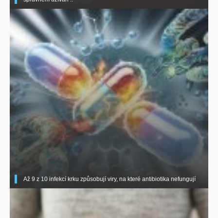
Až 9 z 10 infekcí krku způsobují viry, na které antibiotika nefungují