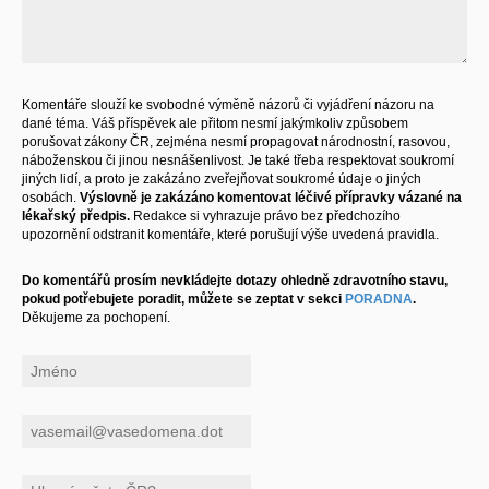
Komentáře slouží ke svobodné výměně názorů či vyjádření názoru na
dané téma. Váš příspěvek ale přitom nesmí jakýmkoliv způsobem
porušovat zákony ČR, zejména nesmí propagovat národnostní, rasovou,
náboženskou či jinou nesnášenlivost. Je také třeba respektovat soukromí
jiných lidí, a proto je zakázáno zveřejňovat soukromé údaje o jiných
osobách.
Výslovně je zakázáno komentovat léčivé přípravky vázané na
lékařský předpis.
Redakce si vyhrazuje právo bez předchozího
upozornění odstranit komentáře, které porušují výše uvedená pravidla.
Do komentářů prosím nevkládejte dotazy ohledně zdravotního stavu,
pokud potřebujete poradit, můžete se zeptat v sekci
PORADNA
.
Děkujeme za pochopení.