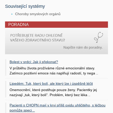
Související systémy
Choroby smyslových orgánů
PORADNA
Bolest v srdci: Jak ji překonat?
V průběhu života prožíváme různé emocionální stavy.
Zatímco pozitivní emoce nás naplňují radostí, ty nega ..
Lipedém: Tuk, který bolí, ale který lze i úspěšně léčit
Onemocnění, které postihuje pouze ženy. Pacientky jej
nazývají „tuk, který bolí“. Problém, který bez léka ..
Pacienti s CHOPN mají v krvi příliš oxidu uhličitého, s léčbou
pomůže speci ..