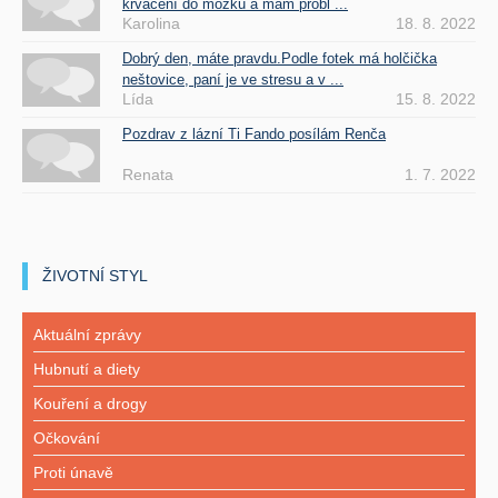
krvácení do mozku a mám probl ...
Karolina
18. 8. 2022
Dobrý den, máte pravdu.Podle fotek má holčička
neštovice, paní je ve stresu a v ...
Lída
15. 8. 2022
Pozdrav z lázní Ti Fando posílám Renča
Renata
1. 7. 2022
ŽIVOTNÍ STYL
Aktuální zprávy
Hubnutí a diety
Kouření a drogy
Očkování
Proti únavě