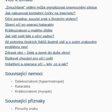
„Zmuchlané“ vidění může signalizovat onemocnění sítnice
Jak nakupovat kontaktní čočky na internetu?
Oční poradna: souvisí zrak s životním stylem?
Slzení očí po operaci katarakty
Krátkozrakost u malého dítěte
Jak vidí svět lidé s oční vadou?
Až polovina českých řidičů špatně vidí a o svém zrakovém
problému neví
Zdravé oko – čisté a jasné do duše okno!
Rizikové chování pro oči i svět
Vyšetření a operace očí – kdy, co a jak?
Související nemoci
Dalekozrakost (hypermetropie)
Katarakta
Krátkozrakost (myopie)
Související příznaky
Poruchy zraku