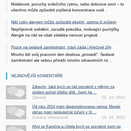
Malátnost, poruchy srdečního rytmu, nebo dokonce smrt – to
všechno může způsobit zvýšená koncentrace oxid ..
Nikl coby alergen může způsobit ekzém, astma či průjem
Nepříjemné svědění, zarudlá pokožka, mokvající puchýřky.
Alergie na nikl se však zdaleka nemusí projevit ..
Pozor na sedavé zaměstnání, trápí záda i křečové žíly
Mnoho lidí svůj pracovní den doslova „prosedí“. Sedavé
zaměstnání ale sebou přináší mnoho zdravotních riz ..
NEJNOVĚJŠÍ KOMENTÁŘE
Zdravím, také bych se rád seznámil z někým za
účelem početí bílého dítě. Jsem he ...
Zdenek
25. 10. 2022
Od roku 2014 mám diagnostikovanou nemoc Meniér
občas mám neskutečné točení v hl ...
Zuzana Větrovcová
15. 10. 2022
Ahoj se Karolína a chtela bych se seznámit jsem po