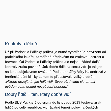
Kontroly u lékaře
Už při žádosti o řidičský průkaz je nutné vyšetření a potvrzení od
praktického lékaře, zaměřené především na zrakovou ostrost a
barvocit. Od žádosti o řidičský průkaz ale nejsou žádné další
kontroly zraku povinné. Jak dobře řidič na cestu vidí, je tak jen
na jeho subjektivním uvážení. Podle primářky Věry Kalandrové z
brněnské oční kliniky Lexum to představuje velký problém:
„Nikoho nezajímá, jak řidič vidí. Svou oční vadu si nemusí
uvědomovat, dokud nezpůsobí nehodu.“
Dobrý řidič = ten, který dobře vidí
Podle BESIPu, který od srpna do listopadu 2019 testoval zrak
řidičů po celé republice, vidí špatně téměř polovina českých