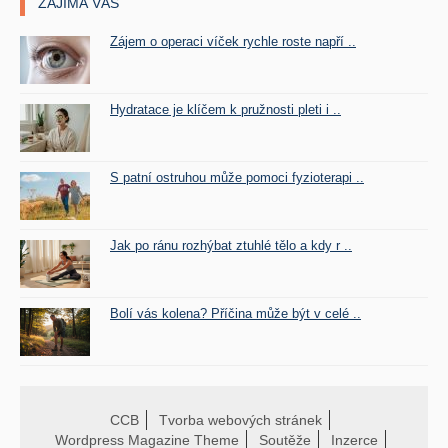
ZAJÍMÁ VÁS
Zájem o operaci víček rychle roste napří ..
Hydratace je klíčem k pružnosti pleti i ..
S patní ostruhou může pomoci fyzioterapi ..
Jak po ránu rozhýbat ztuhlé tělo a kdy r ..
Bolí vás kolena? Příčina může být v celé ..
CCB
Tvorba webových stránek
Wordpress Magazine Theme
Soutěže
Inzerce